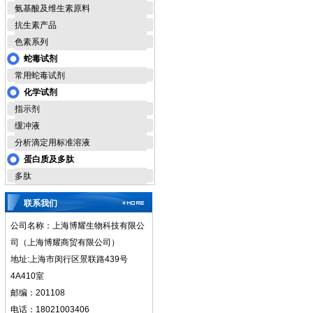
氨基酸及维生素原料
抗生素产品
色素系列
蛇毒试剂
常用蛇毒试剂
化学试剂
指示剂
缓冲液
分析滴定用标准溶液
蛋白质及多肽
多肽
联系我们
公司名称：上海博耀生物科技有限公
司（上海博耀商贸有限公司）
地址:上海市闵行区景联路439号
4A410室
邮编：201108
电话：18021003406