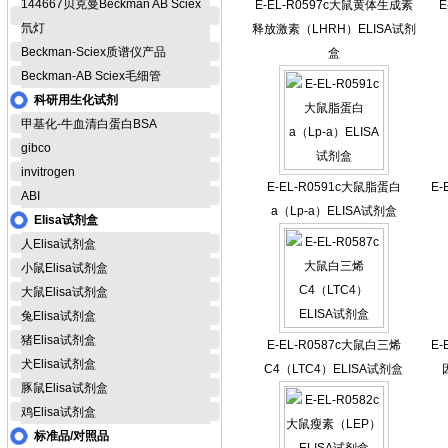
144667贝克曼Beckman AB Sciex
E-EL-R0597c大鼠黄体生成素
E
氘灯
释放激素（LHRH）ELISA试剂
Beckman-Sciex质谱仪产品
盒
Beckman-AB Sciex毛细管
科研用生化试剂
甲基化-牛血清白蛋白BSA
gibco
invitrogen
E-EL-R0591c大鼠脂蛋白
E
ABI
a（Lp-a）ELISA试剂盒
Elisa试剂盒
人Elisa试剂盒
小鼠Elisa试剂盒
大鼠Elisa试剂盒
兔Elisa试剂盒
猪Elisa试剂盒
E-EL-R0587c大鼠白三烯
E
犬Elisa试剂盒
C4（LTC4）ELISA试剂盒
豚鼠Elisa试剂盒
鸡Elisa试剂盒
标准品/对照品