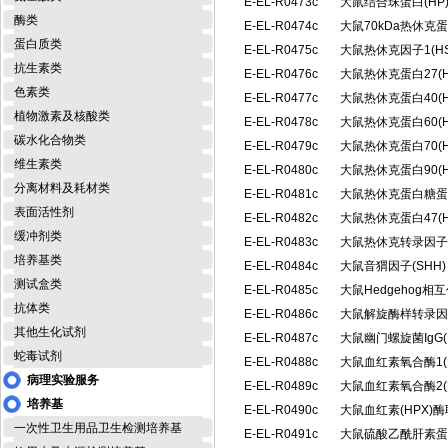
E-EL-R0473c
大鼠结合珠蛋白(H
酶类
E-EL-R0474c
大鼠70kDa热休克
蛋白质类
E-EL-R0475c
大鼠热休克因子1(H
抗生素类
E-EL-R0476c
大鼠热休克蛋白27(
色素类
E-EL-R0477c
大鼠热休克蛋白40(
植物激素及核酸类
E-EL-R0478c
大鼠热休克蛋白60(
碳水化合物类
E-EL-R0479c
大鼠热休克蛋白70(
维生素类
E-EL-R0480c
大鼠热休克蛋白90(
分离材料及耗材类
E-EL-R0481c
大鼠热休克蛋白糖蛋白
表面活性剂
E-EL-R0482c
大鼠热休克蛋白47(
缓冲剂类
E-EL-R0483c
大鼠热休克转录因子2
培养基类
E-EL-R0484c
大鼠音猬因子(SHH
测试盒类
E-EL-R0485c
大鼠Hedgehog相
抗体类
E-EL-R0486c
大鼠解旋酶样转录因子
其他生化试剂
E-EL-R0487c
大鼠幽门螺旋菌IgG(
蛇毒试剂
E-EL-R0488c
大鼠血红素氧合酶1(
病理实验服务
E-EL-R0489c
大鼠血红素氧合酶2(
培养基
E-EL-R0490c
大鼠血红素(HPX)
一次性卫生用品卫生检测培养基
E-EL-R0491c
大鼠硫酸乙酰肝素蛋