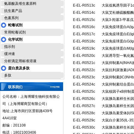
氨基酸及维生素原料
E-EL-R0513c
大鼠低氧诱导因子1α
抗生素产品
E-EL-R0514c
大鼠艾杜糖硫酸酯酶(
色素系列
E-EL-R0515c
大鼠3-羟基3-甲基
蛇毒试剂
E-EL-R0516c
大鼠免疫球蛋白A(I
常用蛇毒试剂
E-EL-R0517c
大鼠免疫球蛋白E(I
化学试剂
E-EL-R0518c
大鼠免疫球蛋白G(I
指示剂
E-EL-R0519c
大鼠免疫球蛋白M(I
缓冲液
E-EL-R0520c
大鼠诱导型一氧化氮合
分析滴定用标准溶液
E-EL-R0521c
大鼠抑制素A(INH
蛋白质及多肽
E-EL-R0522c
大鼠抗利尿激素(A
多肽
E-EL-R0523c
大鼠抑制素βC(IN
E-EL-R0524c
大鼠抑制素结合蛋白(
联系我们
E-EL-R0525c
大鼠核因子κB抑制蛋
公司名称：上海博耀生物科技有限公
E-EL-R0526c
大鼠胰岛素样生长因子
司（上海博耀商贸有限公司）
E-EL-R0527c
大鼠胰岛素样生长因子
地址:上海市闵行区景联路439号
E-EL-R0528c
大鼠胰岛素受体β(I
4A410室
E-EL-R0529c
大鼠白介素35(IL-
邮编：201108
E-EL-R0530c
大鼠胰岛素样生长因子
电话：18021003406