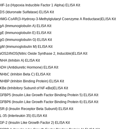
HIF-1α (Hypoxia Inducible Factor 1 Alpha) ELISA Kit
IDS (Iduronate Sulfatase) ELISA Kit
HMG-CoAR(3-Hydroxy-3-Methylglutaryl Coenzyme A Reductase)ELISA Kit
IgA (Immunoglobulin A) ELISA Kit
IgE (Immunoglobulin E) ELISA Kit
IgG (Immunoglobulin G) ELISA Kit
IgM (Immunoglobulin M) ELISA Kit
NOS2/iNOS(Nitric Oxide Synthase 2, Inducible)ELISA Kit
INHA (Inhibin A) ELISA Kit
ADH (Antidiuretic Hormone) ELISA Kit
INHbC (Inhibin Beta C) ELISA Kit
INHBP (Inhibin Binding Protein) ELISA Kit
IKBα (Inhibitory Subunit of NF-κBα)ELISA Kit
IGFBP5 (Insulin Like Growth Factor Binding Protein 5) ELISA Kit
IGFBP6 (Insulin Like Growth Factor Binding Protein 6) ELISA Kit
ISR-β (Insulin Receptor Beta Subunit) ELISA Kit
IL-35 (Interleukin 35) ELISA Kit
IGF-2 (Insulin Like Growth Factor 2) ELISA Kit