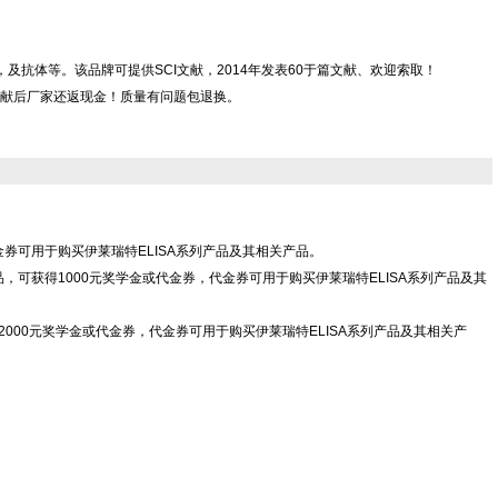
，CLIA kit，及抗体等。该品牌可提供SCI文献，2014年发表60于篇文献、欢迎索取！
献后厂家还返现金！质量有问题包退换。
代金券可用于购买伊莱瑞特ELISA系列产品及其相关产品。
Co.,Ltd"产品，可获得1000元奖学金或代金券，代金券可用于购买伊莱瑞特ELISA系列产品及其
td"产品，可获得2000元奖学金或代金券，代金券可用于购买伊莱瑞特ELISA系列产品及其相关产