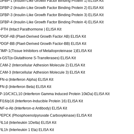
IGFBP-1 (Insulin-Like Growth Factor Binding Protein 1) ELISA Kit
IGFBP-2 (Insulin-Like Growth Factor Binding Protein 2) ELISA Kit
IGFBP-3 (Insulin-Like Growth Factor Binding Protein 3) ELISA Kit
IGFBP-4 (Insulin-Like Growth Factor Binding Protein 4) ELISA Kit
I-PTH (Intact Parathormone ) ELISA Kit
PDGF-AB (Plaet-Derived Growth Factor AB) ELISA Kit
PDGF-BB (Plaet-Derived Growth Factor-BB) ELISA Kit
TIMP-1(Tissue Inhibitors of Metalloproteinase 1)ELISA Kit
α-GST(α-Glutathione S-Transferases) ELISA Kit
ICAM-2 (Intercellular Adhesion Molecule 2) ELISA Kit
ICAM-3 (Intercellular Adhesion Molecule 3) ELISA Kit
IFN-α (Interferon Alpha) ELISA Kit
IFN-β (Interferon Beta) ELISA Kit
IP-10/CXCL10 (Interferon Gamma Induced Protein 10kDa) ELISA Kit
IFI16/p16 (Interferon-Inducible Protein 16) ELISA Kit
INF-α-Ab (Interferon-α Antibody) ELISA Kit
PEPCK (Phosphoenolpyruvate Carboxykinase) ELISA Kit
FIL1d (Interleukin 1Delta) ELISA Kit
FIL1h (Interleukin 1 Eta) ELISA Kit