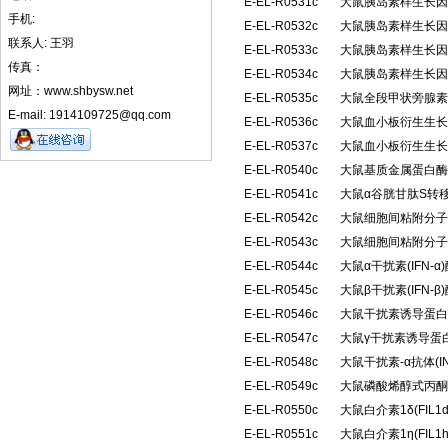
E-EL-R0531c
大鼠胰岛素样生长因子
手机:
E-EL-R0532c
大鼠胰岛素样生长因子
联系人: 王羽
E-EL-R0533c
大鼠胰岛素样生长因子
传真：
E-EL-R0534c
大鼠胰岛素样生长因子
网址：www.shbysw.net
E-EL-R0535c
大鼠全段甲状旁腺素(
E-mail: 1914109725@qq.com
E-EL-R0536c
大鼠血小板衍生生长因
E-EL-R0537c
大鼠血小板衍生生长因
E-EL-R0540c
大鼠基质金属蛋白酶抑
E-EL-R0541c
大鼠α谷胱甘肽S转移
E-EL-R0542c
大鼠细胞间粘附分子2(
E-EL-R0543c
大鼠细胞间粘附分子3(
E-EL-R0544c
大鼠α干扰素(IFN
E-EL-R0545c
大鼠β干扰素(IFN
E-EL-R0546c
大鼠干扰素诱导蛋白10
E-EL-R0547c
大鼠γ干扰素诱导蛋白1
E-EL-R0548c
大鼠干扰素-α抗体(I
E-EL-R0549c
大鼠磷酸烯醇式丙酮
E-EL-R0550c
大鼠白介素1δ(FIL
E-EL-R0551c
大鼠白介素1η(FIL