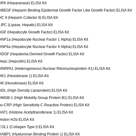
HPA (Heparanase) ELISA Kit
HBEGF (Heparin Binding Epidermal Growth Factor Like Growth Factor) ELISA Kit
HC II (Heparin Cofactor II) ELISA Kit
LIPC (Lipase, Hepatic) ELISA Kit
HGF (Hepatocyte Growth Factor) ELISA Kit
HNF1a (Hepatocyte Nuclear Factor 1 Alpha) ELISA Kit
HNF4a (Hepatocyte Nuclear Factor 4 Alpha) ELISA Kit
HDGF (Hepatoma Derived Growth Factor) ELISA Kit
Hepc (Hepcidin) ELISA Kit
HNRPA1 (Heterogeneous Nuclear Ribonucleoprotein A1) ELISA Kit
HK1 (Hexokinase 1) ELISA Kit
HK (Hexokinase) ELISA Kit
HDL (High Density Lipoprotein) ELISA Kit
HMGB-1 (High Mobility Group Protein B1) ELISA Kit
hs-CRP (High Sensitivity C-Reactive Protein) ELISA Kit
HAT1 (Histone Acetyltransferase 1) ELISA Kit
Histon-H2b ELISA Kit
COL1 (Collagen Type I) ELISA Kit
HABP1 (Hyaluronan Binding Protein 1) ELISA Kit