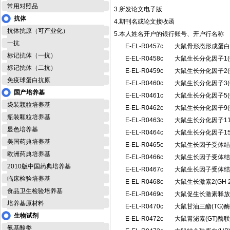
常用对照品
3.所发论文电子版
抗体
4.期刊名或论文接收函
抗体抗原（可产业化）
5.本人姓名开户的银行账号、开户行名称
一抗
E-EL-R0457c
大鼠骨形态形成蛋白
标记抗体（一抗）
E-EL-R0458c
大鼠生长分化因子1(
标记抗体（二抗）
E-EL-R0459c
大鼠生长分化因子2(
免疫球蛋白抗原
E-EL-R0460c
大鼠生长分化因子3(
国产培养基
E-EL-R0461c
大鼠生长分化因子5(
袋装颗粒培养基
E-EL-R0462c
大鼠生长分化因子9(
瓶装颗粒培养基
E-EL-R0463c
大鼠生长分化因子11
显色培养基
E-EL-R0464c
大鼠生长分化因子15
美国药典培养基
E-EL-R0465c
大鼠生长因子受体结合
欧洲药典培养基
E-EL-R0466c
大鼠生长因子受体结合
2010版中国药典培养基
E-EL-R0467c
大鼠生长因子受体结合
临床检验培养基
E-EL-R0468c
大鼠生长激素2(GH
食品卫生检验培养基
E-EL-R0469c
大鼠促生长激素释放
培养基原材料
E-EL-R0470c
大鼠甘油三酯(TG
生物试剂
E-EL-R0472c
大鼠胃泌素(GT)
氨基酸类