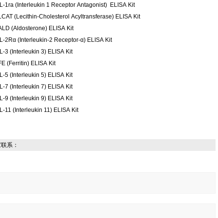
IL-1ra (Interleukin 1 Receptor Antagonist) ELISA Kit
LCAT (Lecithin-Cholesterol Acyltransferase) ELISA Kit
ALD (Aldosterone) ELISA Kit
IL-2Rα (Interleukin-2 Receptor-α) ELISA Kit
L-3 (Interleukin 3) ELISA Kit
E (Ferritin) ELISA Kit
L-5 (Interleukin 5) ELISA Kit
L-7 (Interleukin 7) ELISA Kit
L-9 (Interleukin 9) ELISA Kit
L-11 (Interleukin 11) ELISA Kit
家联系：