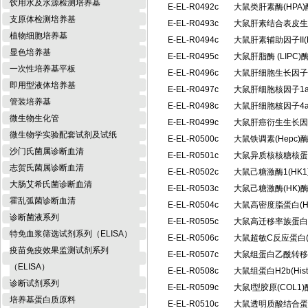
饮用水及水源检测培养基
E-EL-R0492c
大鼠类肝素酶(HPA
支原体检测培养基
E-EL-R0493c
大鼠肝素结合表皮生
植物细胞培养基
E-EL-R0494c
大鼠肝素辅助因子II(
显色培养基
E-EL-R0495c
大鼠肝脂酶 (LIP
一次性培养基平板
E-EL-R0496c
大鼠肝细胞生长因子
即用型液体培养基
E-EL-R0497c
大鼠肝细胞核因子1a
管装培养基
E-EL-R0498c
大鼠肝细胞核因子4a
微生物生化管
E-EL-R0499c
大鼠肝癌衍生生长因
微生物学实验配套试剂及试纸
E-EL-R0500c
大鼠铁调素(Hepc
沙门氏菌属诊断血清
E-EL-R0501c
大鼠异质核核糖核蛋白
志贺氏菌属诊断血清
E-EL-R0502c
大鼠己糖激酶1(HK
大肠艾希氏菌诊断血清
E-EL-R0503c
大鼠己糖激酶(HK
霍乱弧菌诊断血清
E-EL-R0504c
大鼠高密度脂蛋白(
诊断菌液系列
E-EL-R0505c
大鼠高迁移率族蛋白B
特免血浆筛选试剂系列（ELISA）
E-EL-R0506c
大鼠超敏C反应蛋白(
疫苗免疫效果监测试剂系列
E-EL-R0507c
大鼠组蛋白乙酰转移酶
（ELISA）
E-EL-R0508c
大鼠组蛋白H2b(Hi
诊断试剂系列
E-EL-R0509c
大鼠I型胶原(COL
培养基蛋白质原料
E-EL-R0510c
大鼠透明质酸结合蛋白