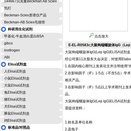
144667贝克曼Beckman AB Sciex
氘灯
Beckman-Sciex质谱仪产品
Beckman-AB Sciex毛细管
科研用生化试剂
甲基化-牛血清白蛋白BSA
点击放大
gibco
E-EL-R0583c大鼠钩端螺旋体IgG（Lep
invitrogen
大鼠钩端螺旋体IgG(Lep IgG)ELISA试剂盒
ABI
经公司第11次股东大会决定，对使用Elab
Elisa试剂盒
1.在国内核心期刊上发表论文并注明使用“伊
人Elisa试剂盒
2.在影响因子（IF）1-5点（不含5点）学术期刊
小鼠Elisa试剂盒
相关产品。
大鼠Elisa试剂盒
3.在影响因子（IF）5点以上学术期刊上发表论文并
兔Elisa试剂盒
品。
猪Elisa试剂盒
大鼠钩端螺旋体IgG(Lep IgG)ELISA试剂盒
犬Elisa试剂盒
需提供资料：
豚鼠Elisa试剂盒
鸡Elisa试剂盒
1.姓名及单位名称
标准品/对照品
2.及电子