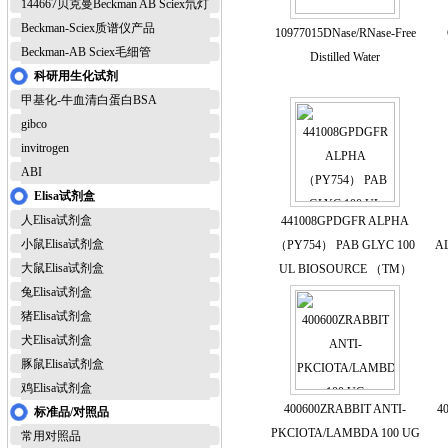
144667贝克曼Beckman AB Sciex氘灯
Beckman-Sciex质谱仪产品
10977015DNase/RNase-Free
Beckman-AB Sciex毛细管
Distilled Water
科研用生化试剂
甲基化-牛血清白蛋白BSA
gibco
invitrogen
ABI
Elisa试剂盒
人Elisa试剂盒
441008GPDGFR ALPHA
小鼠Elisa试剂盒
（PY754） PAB GLYC 100
A
大鼠Elisa试剂盒
UL BIOSOURCE （TM）
兔Elisa试剂盒
猪Elisa试剂盒
犬Elisa试剂盒
豚鼠Elisa试剂盒
鸡Elisa试剂盒
400600ZRABBIT ANTI-
4
标准品/对照品
PKCIOTA/LAMBDA 100 UG
常用对照品