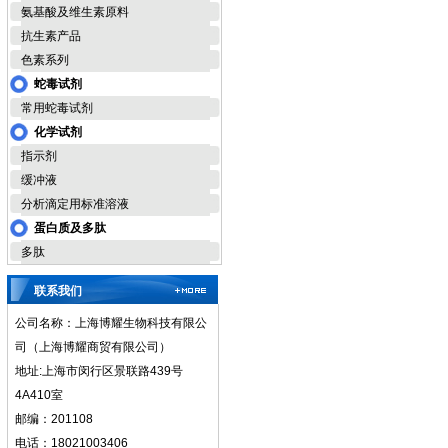
氨基酸及维生素原料
抗生素产品
色素系列
蛇毒试剂
常用蛇毒试剂
化学试剂
指示剂
缓冲液
分析滴定用标准溶液
蛋白质及多肽
多肽
联系我们
公司名称：上海博耀生物科技有限公
司（上海博耀商贸有限公司）
地址:上海市闵行区景联路439号
4A410室
邮编：201108
电话：18021003406