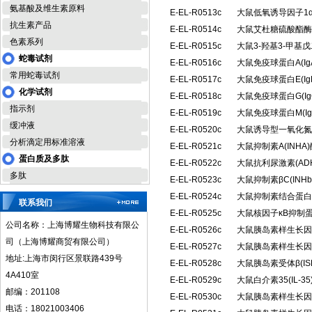
氨基酸及维生素原料
E-EL-R0513c
大鼠低氧诱导因子1α
抗生素产品
E-EL-R0514c
大鼠艾杜糖硫酸酯酶(
色素系列
E-EL-R0515c
大鼠3-羟基3-甲基
蛇毒试剂
E-EL-R0516c
大鼠免疫球蛋白A(I
常用蛇毒试剂
E-EL-R0517c
大鼠免疫球蛋白E(I
化学试剂
E-EL-R0518c
大鼠免疫球蛋白G(I
指示剂
E-EL-R0519c
大鼠免疫球蛋白M(I
缓冲液
E-EL-R0520c
大鼠诱导型一氧化氮合
分析滴定用标准溶液
E-EL-R0521c
大鼠抑制素A(INH
蛋白质及多肽
E-EL-R0522c
大鼠抗利尿激素(A
多肽
E-EL-R0523c
大鼠抑制素βC(IN
E-EL-R0524c
大鼠抑制素结合蛋白(
联系我们
E-EL-R0525c
大鼠核因子κB抑制蛋
公司名称：上海博耀生物科技有限公
E-EL-R0526c
大鼠胰岛素样生长因子
司（上海博耀商贸有限公司）
E-EL-R0527c
大鼠胰岛素样生长因子
地址:上海市闵行区景联路439号
E-EL-R0528c
大鼠胰岛素受体β(I
4A410室
E-EL-R0529c
大鼠白介素35(IL-
邮编：201108
E-EL-R0530c
大鼠胰岛素样生长因子
电话：18021003406