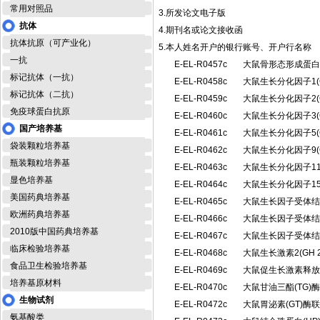
常用对照品
3.所发论文电子版
抗体
4.期刊名或论文接收函
抗体抗原（可产业化）
5.本人姓名开户的银行账号、开户行名称
一抗
E-EL-R0457c
大鼠骨形态形成蛋白
标记抗体（一抗）
E-EL-R0458c
大鼠生长分化因子1(
标记抗体（二抗）
E-EL-R0459c
大鼠生长分化因子2(
免疫球蛋白抗原
E-EL-R0460c
大鼠生长分化因子3(
国产培养基
E-EL-R0461c
大鼠生长分化因子5(
袋装颗粒培养基
E-EL-R0462c
大鼠生长分化因子9(
瓶装颗粒培养基
E-EL-R0463c
大鼠生长分化因子11
显色培养基
E-EL-R0464c
大鼠生长分化因子15
美国药典培养基
E-EL-R0465c
大鼠生长因子受体结合
欧洲药典培养基
E-EL-R0466c
大鼠生长因子受体结合
2010版中国药典培养基
E-EL-R0467c
大鼠生长因子受体结合
临床检验培养基
E-EL-R0468c
大鼠生长激素2(GH
食品卫生检验培养基
E-EL-R0469c
大鼠促生长激素释放
培养基原材料
E-EL-R0470c
大鼠甘油三酯(TG
生物试剂
E-EL-R0472c
大鼠胃泌素(GT)
氨基酸类