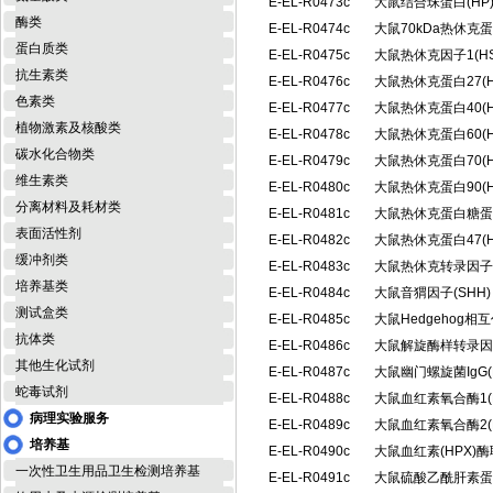
E-EL-R0473c
大鼠结合珠蛋白(H
酶类
E-EL-R0474c
大鼠70kDa热休克
蛋白质类
E-EL-R0475c
大鼠热休克因子1(H
抗生素类
E-EL-R0476c
大鼠热休克蛋白27(
色素类
E-EL-R0477c
大鼠热休克蛋白40(
植物激素及核酸类
E-EL-R0478c
大鼠热休克蛋白60(
碳水化合物类
E-EL-R0479c
大鼠热休克蛋白70(
维生素类
E-EL-R0480c
大鼠热休克蛋白90(
分离材料及耗材类
E-EL-R0481c
大鼠热休克蛋白糖蛋白
表面活性剂
E-EL-R0482c
大鼠热休克蛋白47(
缓冲剂类
E-EL-R0483c
大鼠热休克转录因子2
培养基类
E-EL-R0484c
大鼠音猬因子(SHH
测试盒类
E-EL-R0485c
大鼠Hedgehog相
抗体类
E-EL-R0486c
大鼠解旋酶样转录因子
其他生化试剂
E-EL-R0487c
大鼠幽门螺旋菌IgG(
蛇毒试剂
E-EL-R0488c
大鼠血红素氧合酶1(
病理实验服务
E-EL-R0489c
大鼠血红素氧合酶2(
培养基
E-EL-R0490c
大鼠血红素(HPX)
一次性卫生用品卫生检测培养基
E-EL-R0491c
大鼠硫酸乙酰肝素蛋