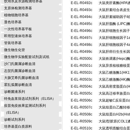
饮用水及水源检测培养基
E-EL-R0492c
大鼠类肝素酶(HPA
支原体检测培养基
E-EL-R0493c
大鼠肝素结合表皮生
植物细胞培养基
E-EL-R0494c
大鼠肝素辅助因子II(
显色培养基
E-EL-R0495c
大鼠肝脂酶 (LIP
一次性培养基平板
E-EL-R0496c
大鼠肝细胞生长因子
即用型液体培养基
E-EL-R0497c
大鼠肝细胞核因子1a
管装培养基
E-EL-R0498c
大鼠肝细胞核因子4a
微生物生化管
E-EL-R0499c
大鼠肝癌衍生生长因
微生物学实验配套试剂及试纸
E-EL-R0500c
大鼠铁调素(Hepc
沙门氏菌属诊断血清
E-EL-R0501c
大鼠异质核核糖核蛋白
志贺氏菌属诊断血清
E-EL-R0502c
大鼠己糖激酶1(HK
大肠艾希氏菌诊断血清
E-EL-R0503c
大鼠己糖激酶(HK
霍乱弧菌诊断血清
E-EL-R0504c
大鼠高密度脂蛋白(
诊断菌液系列
E-EL-R0505c
大鼠高迁移率族蛋白B
特免血浆筛选试剂系列（ELISA）
E-EL-R0506c
大鼠超敏C反应蛋白(
疫苗免疫效果监测试剂系列
E-EL-R0507c
大鼠组蛋白乙酰转移酶
（ELISA）
E-EL-R0508c
大鼠组蛋白H2b(Hi
诊断试剂系列
E-EL-R0509c
大鼠I型胶原(COL
培养基蛋白质原料
E-EL-R0510c
大鼠透明质酸结合蛋白