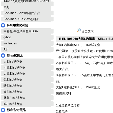
144667贝克曼Beckman AB Sciex
氘灯
Beckman-Sciex质谱仪产品
Beckman-AB Sciex毛细管
科研用生化试剂
甲基化-牛血清白蛋白BSA
点击放大
gibco
E-EL-R0596c大鼠L选择素（SELL）E
invitrogen
大鼠L选择素(SELL)ELISA试剂盒
ABI
经公司第11次股东大会决定，对使用Elab
Elisa试剂盒
1.在国内核心期刊上发表论文并注明使用“伊
人Elisa试剂盒
2.在影响因子（IF）1-5点（不含5点）学术期刊
小鼠Elisa试剂盒
相关产品。
大鼠Elisa试剂盒
3.在影响因子（IF）5点以上学术期刊上发表论文并
兔Elisa试剂盒
品。
猪Elisa试剂盒
大鼠L选择素(SELL)ELISA试剂盒
犬Elisa试剂盒
需提供资料：
豚鼠Elisa试剂盒
鸡Elisa试剂盒
1.姓名及单位名称
标准品/对照品
2.及电子