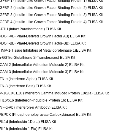
IGFBP-1 (Insulin-Like Growth Factor Binding Protein 1) ELISA Kit
IGFBP-2 (Insulin-Like Growth Factor Binding Protein 2) ELISA Kit
IGFBP-3 (Insulin-Like Growth Factor Binding Protein 3) ELISA Kit
IGFBP-4 (Insulin-Like Growth Factor Binding Protein 4) ELISA Kit
I-PTH (Intact Parathormone ) ELISA Kit
PDGF-AB (Plaet-Derived Growth Factor AB) ELISA Kit
PDGF-BB (Plaet-Derived Growth Factor-BB) ELISA Kit
TIMP-1(Tissue Inhibitors of Metalloproteinase 1)ELISA Kit
α-GST(α-Glutathione S-Transferases) ELISA Kit
ICAM-2 (Intercellular Adhesion Molecule 2) ELISA Kit
ICAM-3 (Intercellular Adhesion Molecule 3) ELISA Kit
IFN-α (Interferon Alpha) ELISA Kit
IFN-β (Interferon Beta) ELISA Kit
IP-10/CXCL10 (Interferon Gamma Induced Protein 10kDa) ELISA Kit
IFI16/p16 (Interferon-Inducible Protein 16) ELISA Kit
INF-α-Ab (Interferon-α Antibody) ELISA Kit
PEPCK (Phosphoenolpyruvate Carboxykinase) ELISA Kit
FIL1d (Interleukin 1Delta) ELISA Kit
FIL1h (Interleukin 1 Eta) ELISA Kit