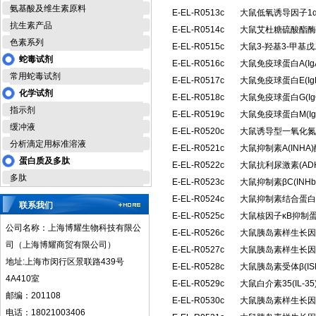
氨基酸及维生素原料
E-EL-R0513c
大鼠低氧诱导因子1α
抗生素产品
E-EL-R0514c
大鼠艾杜糖硫酸酯酶(
色素系列
E-EL-R0515c
大鼠3-羟基3-甲基
蛇毒试剂
E-EL-R0516c
大鼠免疫球蛋白A(I
常用蛇毒试剂
E-EL-R0517c
大鼠免疫球蛋白E(I
化学试剂
E-EL-R0518c
大鼠免疫球蛋白G(I
指示剂
E-EL-R0519c
大鼠免疫球蛋白M(I
缓冲液
E-EL-R0520c
大鼠诱导型一氧化氮合
分析滴定用标准溶液
E-EL-R0521c
大鼠抑制素A(INH
蛋白质及多肽
E-EL-R0522c
大鼠抗利尿激素(A
多肽
E-EL-R0523c
大鼠抑制素βC(IN
E-EL-R0524c
大鼠抑制素结合蛋白(
联系我们
E-EL-R0525c
大鼠核因子κB抑制蛋
公司名称：上海博耀生物科技有限公
E-EL-R0526c
大鼠胰岛素样生长因子
司（上海博耀商贸有限公司）
E-EL-R0527c
大鼠胰岛素样生长因子
地址:上海市闵行区景联路439号
E-EL-R0528c
大鼠胰岛素受体β(I
4A410室
E-EL-R0529c
大鼠白介素35(IL-
邮编：201108
E-EL-R0530c
大鼠胰岛素样生长因子
电话：18021003406