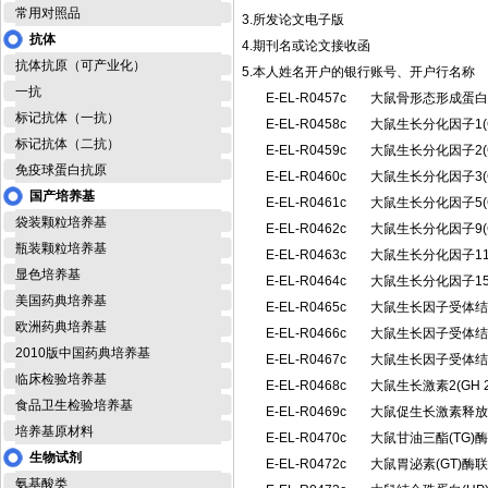
常用对照品
3.所发论文电子版
抗体
4.期刊名或论文接收函
抗体抗原（可产业化）
5.本人姓名开户的银行账号、开户行名称
一抗
E-EL-R0457c
大鼠骨形态形成蛋白
标记抗体（一抗）
E-EL-R0458c
大鼠生长分化因子1(
标记抗体（二抗）
E-EL-R0459c
大鼠生长分化因子2(
免疫球蛋白抗原
E-EL-R0460c
大鼠生长分化因子3(
国产培养基
E-EL-R0461c
大鼠生长分化因子5(
袋装颗粒培养基
E-EL-R0462c
大鼠生长分化因子9(
瓶装颗粒培养基
E-EL-R0463c
大鼠生长分化因子11
显色培养基
E-EL-R0464c
大鼠生长分化因子15
美国药典培养基
E-EL-R0465c
大鼠生长因子受体结合
欧洲药典培养基
E-EL-R0466c
大鼠生长因子受体结合
2010版中国药典培养基
E-EL-R0467c
大鼠生长因子受体结合
临床检验培养基
E-EL-R0468c
大鼠生长激素2(GH
食品卫生检验培养基
E-EL-R0469c
大鼠促生长激素释放
培养基原材料
E-EL-R0470c
大鼠甘油三酯(TG
生物试剂
E-EL-R0472c
大鼠胃泌素(GT)
氨基酸类