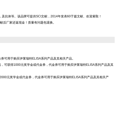
，CLIA kit，及抗体等。该品牌可提供SCI文献，2014年发表60于篇文献、欢迎索取！
献后厂家还返现金！质量有问题包退换。
代金券可用于购买伊莱瑞特ELISA系列产品及其相关产品。
Co.,Ltd"产品，可获得1000元奖学金或代金券，代金券可用于购买伊莱瑞特ELISA系列产品及其
td"产品，可获得2000元奖学金或代金券，代金券可用于购买伊莱瑞特ELISA系列产品及其相关产