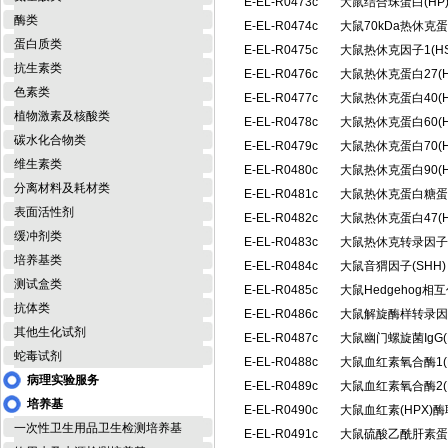
E-EL-R0473c
大鼠结合珠蛋白(H
酶类
E-EL-R0474c
大鼠70kDa热休克
蛋白质类
E-EL-R0475c
大鼠热休克因子1(H
抗生素类
E-EL-R0476c
大鼠热休克蛋白27(
色素类
E-EL-R0477c
大鼠热休克蛋白40(
植物激素及核酸类
E-EL-R0478c
大鼠热休克蛋白60(
碳水化合物类
E-EL-R0479c
大鼠热休克蛋白70(
维生素类
E-EL-R0480c
大鼠热休克蛋白90(
分离材料及耗材类
E-EL-R0481c
大鼠热休克蛋白糖蛋白
表面活性剂
E-EL-R0482c
大鼠热休克蛋白47(
缓冲剂类
E-EL-R0483c
大鼠热休克转录因子2
培养基类
E-EL-R0484c
大鼠音猬因子(SHH
测试盒类
E-EL-R0485c
大鼠Hedgehog相
抗体类
E-EL-R0486c
大鼠解旋酶样转录因子
其他生化试剂
E-EL-R0487c
大鼠幽门螺旋菌IgG(
蛇毒试剂
E-EL-R0488c
大鼠血红素氧合酶1(
病理实验服务
E-EL-R0489c
大鼠血红素氧合酶2(
培养基
E-EL-R0490c
大鼠血红素(HPX)
一次性卫生用品卫生检测培养基
E-EL-R0491c
大鼠硫酸乙酰肝素蛋