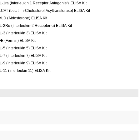
IL-1ra (Interleukin 1 Receptor Antagonist) ELISA Kit
LCAT (Lecithin-Cholesterol Acyltransferase) ELISA Kit
ALD (Aldosterone) ELISA Kit
IL-2Rα (Interleukin-2 Receptor-α) ELISA Kit
L-3 (Interleukin 3) ELISA Kit
E (Ferritin) ELISA Kit
L-5 (Interleukin 5) ELISA Kit
L-7 (Interleukin 7) ELISA Kit
L-9 (Interleukin 9) ELISA Kit
L-11 (Interleukin 11) ELISA Kit