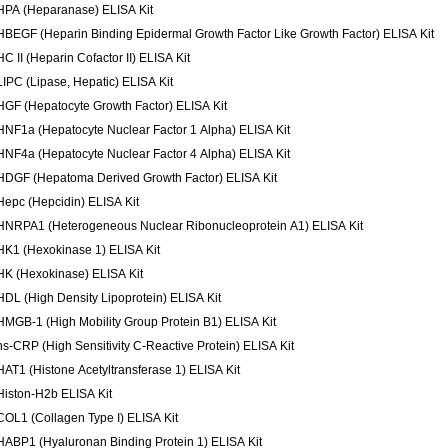
HPA (Heparanase) ELISA Kit
HBEGF (Heparin Binding Epidermal Growth Factor Like Growth Factor) ELISA Kit
HC II (Heparin Cofactor II) ELISA Kit
LIPC (Lipase, Hepatic) ELISA Kit
HGF (Hepatocyte Growth Factor) ELISA Kit
HNF1a (Hepatocyte Nuclear Factor 1 Alpha) ELISA Kit
HNF4a (Hepatocyte Nuclear Factor 4 Alpha) ELISA Kit
HDGF (Hepatoma Derived Growth Factor) ELISA Kit
Hepc (Hepcidin) ELISA Kit
HNRPA1 (Heterogeneous Nuclear Ribonucleoprotein A1) ELISA Kit
HK1 (Hexokinase 1) ELISA Kit
HK (Hexokinase) ELISA Kit
HDL (High Density Lipoprotein) ELISA Kit
HMGB-1 (High Mobility Group Protein B1) ELISA Kit
hs-CRP (High Sensitivity C-Reactive Protein) ELISA Kit
HAT1 (Histone Acetyltransferase 1) ELISA Kit
Histon-H2b ELISA Kit
COL1 (Collagen Type I) ELISA Kit
HABP1 (Hyaluronan Binding Protein 1) ELISA Kit