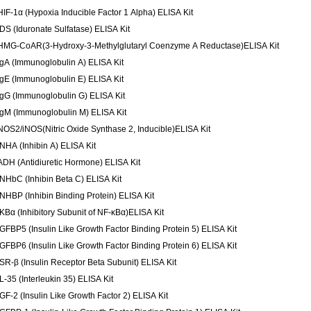
HIF-1α (Hypoxia Inducible Factor 1 Alpha) ELISA Kit
IDS (Iduronate Sulfatase) ELISA Kit
HMG-CoAR(3-Hydroxy-3-Methylglutaryl Coenzyme A Reductase)ELISA Kit
IgA (Immunoglobulin A) ELISA Kit
IgE (Immunoglobulin E) ELISA Kit
IgG (Immunoglobulin G) ELISA Kit
IgM (Immunoglobulin M) ELISA Kit
NOS2/iNOS(Nitric Oxide Synthase 2, Inducible)ELISA Kit
INHA (Inhibin A) ELISA Kit
ADH (Antidiuretic Hormone) ELISA Kit
INHbC (Inhibin Beta C) ELISA Kit
INHBP (Inhibin Binding Protein) ELISA Kit
IKBα (Inhibitory Subunit of NF-κBα)ELISA Kit
IGFBP5 (Insulin Like Growth Factor Binding Protein 5) ELISA Kit
IGFBP6 (Insulin Like Growth Factor Binding Protein 6) ELISA Kit
ISR-β (Insulin Receptor Beta Subunit) ELISA Kit
IL-35 (Interleukin 35) ELISA Kit
IGF-2 (Insulin Like Growth Factor 2) ELISA Kit