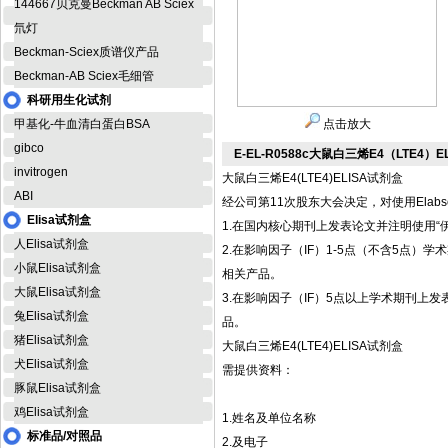
144667贝克曼Beckman AB Sciex
氘灯
Beckman-Sciex质谱仪产品
Beckman-AB Sciex毛细管
科研用生化试剂
甲基化-牛血清白蛋白BSA
点击放大
gibco
E-EL-R0588c大鼠白三烯E4（LTE4）E
invitrogen
大鼠白三烯E4(LTE4)ELISA试剂盒
ABI
经公司第11次股东大会决定，对使用Elab
Elisa试剂盒
1.在国内核心期刊上发表论文并注明使用“伊
人Elisa试剂盒
2.在影响因子（IF）1-5点（不含5点）学术期刊
小鼠Elisa试剂盒
相关产品。
大鼠Elisa试剂盒
3.在影响因子（IF）5点以上学术期刊上发表论文并
兔Elisa试剂盒
品。
猪Elisa试剂盒
大鼠白三烯E4(LTE4)ELISA试剂盒
犬Elisa试剂盒
需提供资料：
豚鼠Elisa试剂盒
鸡Elisa试剂盒
1.姓名及单位名称
标准品/对照品
2.及电子