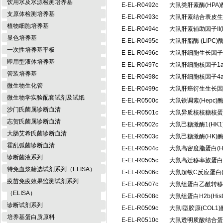
饮用水及水源检测培养基
E-EL-R0492c
大鼠类肝素酶(HPA
支原体检测培养基
E-EL-R0493c
大鼠肝素结合表皮生
植物细胞培养基
E-EL-R0494c
大鼠肝素辅助因子II(
显色培养基
E-EL-R0495c
大鼠肝脂酶 (LIP
一次性培养基平板
E-EL-R0496c
大鼠肝细胞生长因子
即用型液体培养基
E-EL-R0497c
大鼠肝细胞核因子1a
管装培养基
E-EL-R0498c
大鼠肝细胞核因子4a
微生物生化管
E-EL-R0499c
大鼠肝癌衍生生长因
微生物学实验配套试剂及试纸
E-EL-R0500c
大鼠铁调素(Hepc
沙门氏菌属诊断血清
E-EL-R0501c
大鼠异质核核糖核蛋白
志贺氏菌属诊断血清
E-EL-R0502c
大鼠己糖激酶1(HK
大肠艾希氏菌诊断血清
E-EL-R0503c
大鼠己糖激酶(HK
霍乱弧菌诊断血清
E-EL-R0504c
大鼠高密度脂蛋白(
诊断菌液系列
E-EL-R0505c
大鼠高迁移率族蛋白B
特免血浆筛选试剂系列（ELISA）
E-EL-R0506c
大鼠超敏C反应蛋白(
疫苗免疫效果监测试剂系列
E-EL-R0507c
大鼠组蛋白乙酰转移酶
（ELISA）
E-EL-R0508c
大鼠组蛋白H2b(Hi
诊断试剂系列
E-EL-R0509c
大鼠I型胶原(COL
培养基蛋白质原料
E-EL-R0510c
大鼠透明质酸结合蛋白