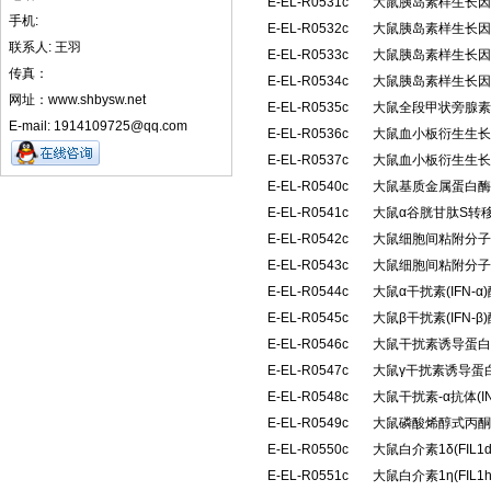
E-EL-R0531c
大鼠胰岛素样生长因子
手机:
E-EL-R0532c
大鼠胰岛素样生长因子
联系人: 王羽
E-EL-R0533c
大鼠胰岛素样生长因子
传真：
E-EL-R0534c
大鼠胰岛素样生长因子
网址：www.shbysw.net
E-EL-R0535c
大鼠全段甲状旁腺素(
E-mail: 1914109725@qq.com
E-EL-R0536c
大鼠血小板衍生生长因
E-EL-R0537c
大鼠血小板衍生生长因
E-EL-R0540c
大鼠基质金属蛋白酶抑
E-EL-R0541c
大鼠α谷胱甘肽S转移
E-EL-R0542c
大鼠细胞间粘附分子2(
E-EL-R0543c
大鼠细胞间粘附分子3(
E-EL-R0544c
大鼠α干扰素(IFN
E-EL-R0545c
大鼠β干扰素(IFN
E-EL-R0546c
大鼠干扰素诱导蛋白10
E-EL-R0547c
大鼠γ干扰素诱导蛋白1
E-EL-R0548c
大鼠干扰素-α抗体(I
E-EL-R0549c
大鼠磷酸烯醇式丙酮
E-EL-R0550c
大鼠白介素1δ(FIL
E-EL-R0551c
大鼠白介素1η(FIL