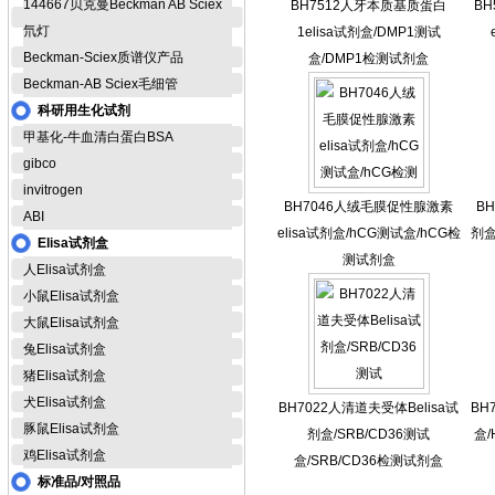
144667贝克曼Beckman AB Sciex
BH7512人牙本质基质蛋白
B
氘灯
1elisa试剂盒/DMP1测试
Beckman-Sciex质谱仪产品
盒/DMP1检测试剂盒
Beckman-AB Sciex毛细管
科研用生化试剂
甲基化-牛血清白蛋白BSA
gibco
invitrogen
BH7046人绒毛膜促性腺激素
BH
ABI
elisa试剂盒/hCG测试盒/hCG检
剂盒
Elisa试剂盒
测试剂盒
人Elisa试剂盒
小鼠Elisa试剂盒
大鼠Elisa试剂盒
兔Elisa试剂盒
猪Elisa试剂盒
犬Elisa试剂盒
BH7022人清道夫受体Belisa试
BH
豚鼠Elisa试剂盒
剂盒/SRB/CD36测试
盒/
鸡Elisa试剂盒
盒/SRB/CD36检测试剂盒
标准品/对照品