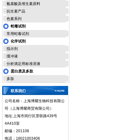
氨基酸及维生素原料
抗生素产品
色素系列
蛇毒试剂
常用蛇毒试剂
化学试剂
指示剂
缓冲液
分析滴定用标准溶液
蛋白质及多肽
多肽
联系我们
公司名称：上海博耀生物科技有限公
司（上海博耀商贸有限公司）
地址:上海市闵行区景联路439号
4A410室
邮编：201108
电话：18021003406