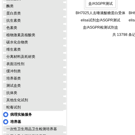
酶类
BH7025人去唾液酸糖蛋白受体
BH
蛋白质类
elisa试剂盒/ASGPR测试
el
抗生素类
盒/ASGPR检测试剂盒
色素类
共 13798 条
植物激素及核酸类
碳水化合物类
维生素类
分离材料及耗材类
表面活性剂
缓冲剂类
培养基类
测试盒类
抗体类
其他生化试剂
蛇毒试剂
病理实验服务
培养基
一次性卫生用品卫生检测培养基