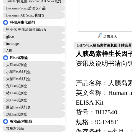
144667贝克曼Beckman AB Sciex氘灯
Beckman-Sciex质谱仪产品
Beckman-AB Sciex毛细管
科研用生化试剂
甲基化-牛血清白蛋白BSA
gibco
点击放大
invitrogen
BH7540人胰岛素样生长因子结合蛋白3e
ABI
人胰岛素样生长因子结
Elisa试剂盒
资讯及说明书请向
人Elisa试剂盒
小鼠Elisa试剂盒
大鼠Elisa试剂盒
产品名称：人胰岛素样
兔Elisa试剂盒
英文名称：Human insulin
猪Elisa试剂盒
犬Elisa试剂盒
ELISA Kit
豚鼠Elisa试剂盒
货号：BH7540
鸡Elisa试剂盒
规格：96T/48T
标准品/对照品
常用对照品
保存条件：6个月，2