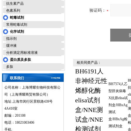
抗生素产品
验证码：
色素系列
蛇毒试剂
常用蛇毒试剂
化学试剂
指示剂
缓冲液
分析滴定用标准溶液
蛋白质及多肽
相关同类产品：
多肽
BH6191人
联系我们
非神经元性
B
BH7574人乙
公司名称：上海博耀生物科技有限公
烯醇化酶
型肝炎病毒
司（上海博耀商贸有限公司）
e
X抗原elisa试
elisa试剂
地址:上海市闵行区景联路439号
盒
剂盒/HBxAg
盒/NNE测
4A410室
测试
邮编：201108
盒
试盒/NNE
盒/HBxAg检
电话：18021003406
测试剂盒
检测试剂
手机: