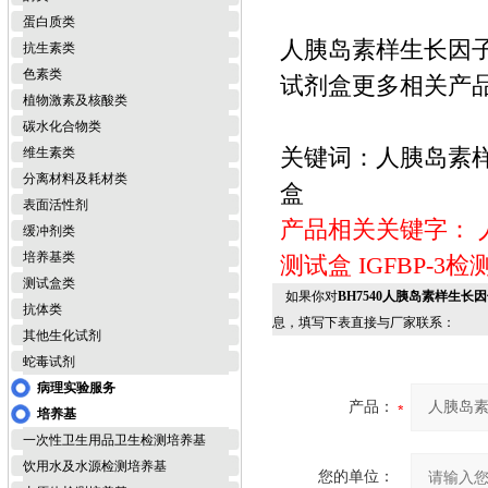
蛋白质类
人胰岛素样生长因子结合
抗生素类
色素类
试剂盒更多相关产品>
植物激素及核酸类
碳水化合物类
关键词：人胰岛素样生
维生素类
分离材料及耗材类
盒
表面活性剂
产品相关关键字：
缓冲剂类
培养基类
测试盒
IGFBP-3
测试盒类
如果你对
BH7540人胰岛素样生长因子
抗体类
息，填写下表直接与厂家联系：
其他生化试剂
蛇毒试剂
病理实验服务
产品：
培养基
一次性卫生用品卫生检测培养基
饮用水及水源检测培养基
您的单位：