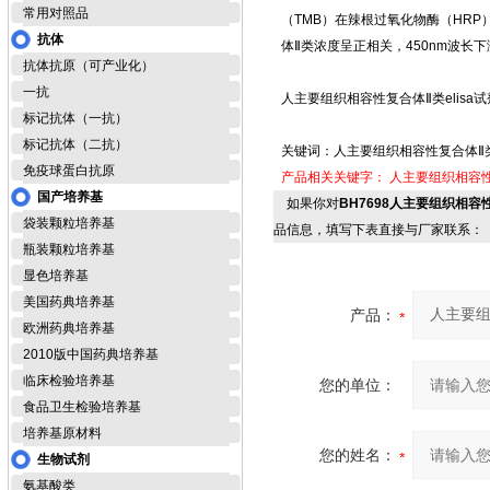
常用对照品
（TMB）在辣根过氧化物酶（HR
抗体
体Ⅱ类浓度呈正相关，450nm波长
抗体抗原（可产业化）
一抗
人主要组织相容性复合体Ⅱ类elisa试剂
标记抗体（一抗）
标记抗体（二抗）
关键词：人主要组织相容性复合体Ⅱ类el
免疫球蛋白抗原
产品相关关键字：
人主要组织相容性复
国产培养基
如果你对
BH7698人主要组织相容性复
袋装颗粒培养基
品信息，填写下表直接与厂家联系：
瓶装颗粒培养基
显色培养基
美国药典培养基
产品：
欧洲药典培养基
2010版中国药典培养基
临床检验培养基
您的单位：
食品卫生检验培养基
培养基原材料
您的姓名：
生物试剂
氨基酸类