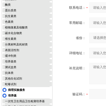
酶类
联系电话：
蛋白质类
抗生素类
色素类
常用邮箱：
植物激素及核酸类
碳水化合物类
省份：
维生素类
分离材料及耗材类
表面活性剂
详细地址：
缓冲剂类
培养基类
测试盒类
补充说明：
抗体类
其他生化试剂
蛇毒试剂
病理实验服务
验证码：
培养基
一次性卫生用品卫生检测培养基