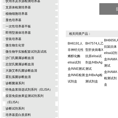
饮用水及水源检测培养基
支原体检测培养基
植物细胞培养基
显色培养基
一次性培养基平板
即用型液体培养基
相关同类产品：
管装培养基
BH6656
BH6191人
BH7574人乙
微生物生化管
抗鼠抗体
非神经元性
型肝炎病毒X
微生物学实验配套试剂及试纸
elisa试剂
烯醇化酶
抗原elisa试
沙门氏菌属诊断血清
盒/HAMA
elisa试剂
剂盒/HBxAg
志贺氏菌属诊断血清
测试
盒/NNE测试
测试
大肠艾希氏菌诊断血清
盒/HAMA
盒/NNE检测
盒/HBxAg检
霍乱弧菌诊断血清
检测试剂
试剂盒
测试剂盒
诊断菌液系列
盒
特免血浆筛选试剂系列（ELISA）
疫苗免疫效果监测试剂系列
（ELISA）
诊断试剂系列
培养基蛋白质原料