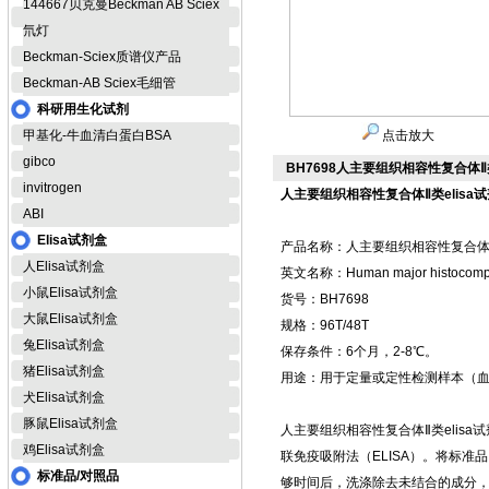
144667贝克曼Beckman AB Sciex
氘灯
Beckman-Sciex质谱仪产品
Beckman-AB Sciex毛细管
科研用生化试剂
甲基化-牛血清白蛋白BSA
点击放大
gibco
BH7698人主要组织相容性复合体Ⅱ类el
invitrogen
人主要组织相容性复合体Ⅱ类elisa
ABI
Elisa试剂盒
产品名称：人主要组织相容性复合体Ⅱ类（
人Elisa试剂盒
英文名称：Human major histocompatib
小鼠Elisa试剂盒
货号：BH7698
大鼠Elisa试剂盒
规格：96T/48T
兔Elisa试剂盒
保存条件：6个月，2-8℃。
猪Elisa试剂盒
用途：用于定量或定性检测样本（
犬Elisa试剂盒
豚鼠Elisa试剂盒
人主要组织相容性复合体Ⅱ类elisa试
鸡Elisa试剂盒
联免疫吸附法（ELISA）。将标
标准品/对照品
够时间后，洗涤除去未结合的成分，