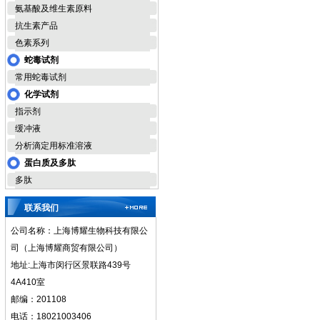
氨基酸及维生素原料
抗生素产品
色素系列
蛇毒试剂
常用蛇毒试剂
化学试剂
指示剂
缓冲液
分析滴定用标准溶液
蛋白质及多肽
多肽
联系我们
公司名称：上海博耀生物科技有限公
司（上海博耀商贸有限公司）
地址:上海市闵行区景联路439号
4A410室
邮编：201108
电话：18021003406