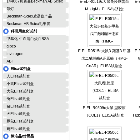
144667贝克曼Beckman AB Sciex
E-EL-R0519c大鼠免疫球蛋白
E
氘灯
M（IgM）ELISA试剂盒
Beckman-Sciex质谱仪产品
Beckman-AB Sciex毛细管
科研用生化试剂
甲基化-牛血清白蛋白BSA
gibco
E-EL-R0515c大鼠3-羟基3-甲基
E
invitrogen
戊二酰辅酶A还原酶（HMG-
ABI
CoAR）ELISA试剂盒
Elisa试剂盒
人Elisa试剂盒
小鼠Elisa试剂盒
大鼠Elisa试剂盒
兔Elisa试剂盒
猪Elisa试剂盒
E-EL-R0509c大鼠I型胶原
犬Elisa试剂盒
（COL1）ELISA试剂盒
H2
豚鼠Elisa试剂盒
鸡Elisa试剂盒
标准品/对照品