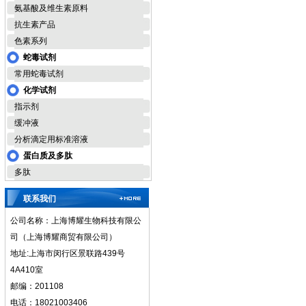
氨基酸及维生素原料
抗生素产品
色素系列
蛇毒试剂
常用蛇毒试剂
化学试剂
指示剂
缓冲液
分析滴定用标准溶液
蛋白质及多肽
多肽
联系我们
公司名称：上海博耀生物科技有限公
司（上海博耀商贸有限公司）
地址:上海市闵行区景联路439号
4A410室
邮编：201108
电话：18021003406