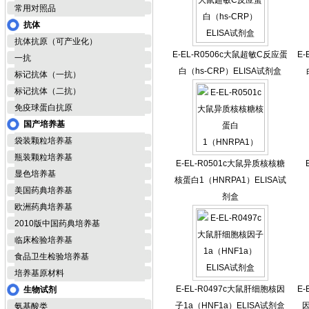
常用对照品
抗体
抗体抗原（可产业化）
E-EL-R0506c大鼠超敏C反应蛋
E
一抗
白（hs-CRP）ELISA试剂盒
标记抗体（一抗）
标记抗体（二抗）
免疫球蛋白抗原
国产培养基
袋装颗粒培养基
瓶装颗粒培养基
E-EL-R0501c大鼠异质核核糖
显色培养基
核蛋白1（HNRPA1）ELISA试
美国药典培养基
剂盒
欧洲药典培养基
2010版中国药典培养基
临床检验培养基
食品卫生检验培养基
培养基原材料
E-EL-R0497c大鼠肝细胞核因
E
生物试剂
子1a（HNF1a）ELISA试剂盒
因
氨基酸类