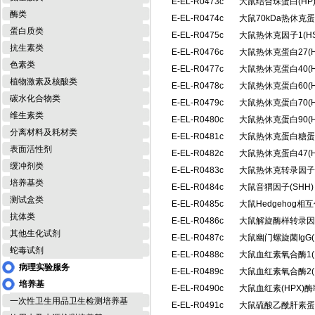
E-EL-R0473c
大鼠结合珠蛋白(H
酶类
E-EL-R0474c
大鼠70kDa热休克
蛋白质类
E-EL-R0475c
大鼠热休克因子1(H
抗生素类
E-EL-R0476c
大鼠热休克蛋白27(
色素类
E-EL-R0477c
大鼠热休克蛋白40(
植物激素及核酸类
E-EL-R0478c
大鼠热休克蛋白60(
碳水化合物类
E-EL-R0479c
大鼠热休克蛋白70(
维生素类
E-EL-R0480c
大鼠热休克蛋白90(
分离材料及耗材类
E-EL-R0481c
大鼠热休克蛋白糖蛋白
表面活性剂
E-EL-R0482c
大鼠热休克蛋白47(
缓冲剂类
E-EL-R0483c
大鼠热休克转录因子2
培养基类
E-EL-R0484c
大鼠音猬因子(SHH
测试盒类
E-EL-R0485c
大鼠Hedgehog相
抗体类
E-EL-R0486c
大鼠解旋酶样转录因子
其他生化试剂
E-EL-R0487c
大鼠幽门螺旋菌IgG(
蛇毒试剂
E-EL-R0488c
大鼠血红素氧合酶1(
病理实验服务
E-EL-R0489c
大鼠血红素氧合酶2(
培养基
E-EL-R0490c
大鼠血红素(HPX)
一次性卫生用品卫生检测培养基
E-EL-R0491c
大鼠硫酸乙酰肝素蛋