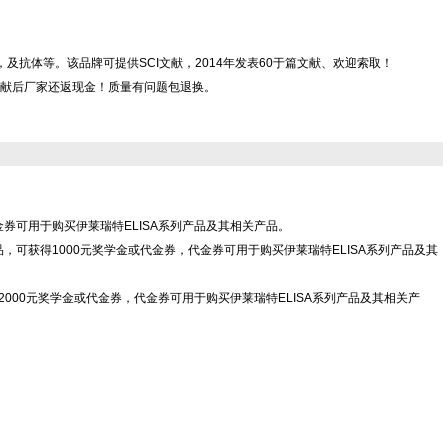
，CLIA kit，及抗体等。该品牌可提供SCI文献，2014年发表60于篇文献、欢迎索取！
献后厂家还返现金！质量有问题包退换。
代金券可用于购买伊莱瑞特ELISA系列产品及其相关产品。
Co.,Ltd"产品，可获得1000元奖学金或代金券，代金券可用于购买伊莱瑞特ELISA系列产品及其
td"产品，可获得2000元奖学金或代金券，代金券可用于购买伊莱瑞特ELISA系列产品及其相关产