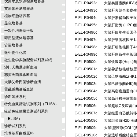
饮用水及水源检测培养基
E-EL-R0492c
大鼠类肝素酶(HPA
支原体检测培养基
E-EL-R0493c
大鼠肝素结合表皮生
植物细胞培养基
E-EL-R0494c
大鼠肝素辅助因子II(
显色培养基
E-EL-R0495c
大鼠肝脂酶 (LIP
一次性培养基平板
E-EL-R0496c
大鼠肝细胞生长因子
即用型液体培养基
E-EL-R0497c
大鼠肝细胞核因子1a
管装培养基
E-EL-R0498c
大鼠肝细胞核因子4a
微生物生化管
E-EL-R0499c
大鼠肝癌衍生生长因
微生物学实验配套试剂及试纸
E-EL-R0500c
大鼠铁调素(Hepc
沙门氏菌属诊断血清
E-EL-R0501c
大鼠异质核核糖核蛋白
志贺氏菌属诊断血清
E-EL-R0502c
大鼠己糖激酶1(HK
大肠艾希氏菌诊断血清
E-EL-R0503c
大鼠己糖激酶(HK
霍乱弧菌诊断血清
E-EL-R0504c
大鼠高密度脂蛋白(
诊断菌液系列
E-EL-R0505c
大鼠高迁移率族蛋白B
特免血浆筛选试剂系列（ELISA）
E-EL-R0506c
大鼠超敏C反应蛋白(
疫苗免疫效果监测试剂系列
E-EL-R0507c
大鼠组蛋白乙酰转移酶
（ELISA）
E-EL-R0508c
大鼠组蛋白H2b(Hi
诊断试剂系列
E-EL-R0509c
大鼠I型胶原(COL
培养基蛋白质原料
E-EL-R0510c
大鼠透明质酸结合蛋白