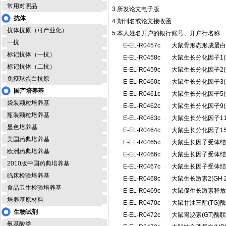
常用对照品
3.所发论文电子版
抗体
4.期刊名或论文接收函
抗体抗原（可产业化）
5.本人姓名开户的银行账号、开户行名称
一抗
E-EL-R0457c
大鼠骨形态形成蛋白
标记抗体（一抗）
E-EL-R0458c
大鼠生长分化因子1(
标记抗体（二抗）
E-EL-R0459c
大鼠生长分化因子2(
免疫球蛋白抗原
E-EL-R0460c
大鼠生长分化因子3(
国产培养基
E-EL-R0461c
大鼠生长分化因子5(
袋装颗粒培养基
E-EL-R0462c
大鼠生长分化因子9(
瓶装颗粒培养基
E-EL-R0463c
大鼠生长分化因子11
显色培养基
E-EL-R0464c
大鼠生长分化因子15
美国药典培养基
E-EL-R0465c
大鼠生长因子受体结合
欧洲药典培养基
E-EL-R0466c
大鼠生长因子受体结合
2010版中国药典培养基
E-EL-R0467c
大鼠生长因子受体结合
临床检验培养基
E-EL-R0468c
大鼠生长激素2(GH
食品卫生检验培养基
E-EL-R0469c
大鼠促生长激素释放
培养基原材料
E-EL-R0470c
大鼠甘油三酯(TG
生物试剂
E-EL-R0472c
大鼠胃泌素(GT)
氨基酸类