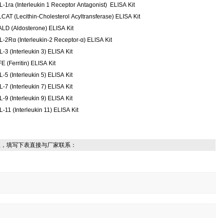
IL-1ra (Interleukin 1 Receptor Antagonist) ELISA Kit
LCAT (Lecithin-Cholesterol Acyltransferase) ELISA Kit
ALD (Aldosterone) ELISA Kit
IL-2Rα (Interleukin-2 Receptor-α) ELISA Kit
L-3 (Interleukin 3) ELISA Kit
E (Ferritin) ELISA Kit
L-5 (Interleukin 5) ELISA Kit
L-7 (Interleukin 7) ELISA Kit
L-9 (Interleukin 9) ELISA Kit
L-11 (Interleukin 11) ELISA Kit
息，填写下表直接与厂家联系：