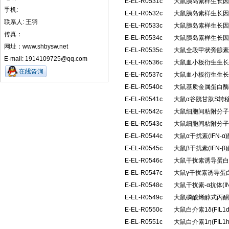
E-EL-R0531c
大鼠胰岛素样生长因子
手机:
E-EL-R0532c
大鼠胰岛素样生长因子
联系人: 王羽
E-EL-R0533c
大鼠胰岛素样生长因子
传真：
E-EL-R0534c
大鼠胰岛素样生长因子
网址：www.shbysw.net
E-EL-R0535c
大鼠全段甲状旁腺素(
E-mail: 1914109725@qq.com
E-EL-R0536c
大鼠血小板衍生生长因
E-EL-R0537c
大鼠血小板衍生生长因
E-EL-R0540c
大鼠基质金属蛋白酶抑
E-EL-R0541c
大鼠α谷胱甘肽S转移
E-EL-R0542c
大鼠细胞间粘附分子2(
E-EL-R0543c
大鼠细胞间粘附分子3(
E-EL-R0544c
大鼠α干扰素(IFN
E-EL-R0545c
大鼠β干扰素(IFN
E-EL-R0546c
大鼠干扰素诱导蛋白10
E-EL-R0547c
大鼠γ干扰素诱导蛋白1
E-EL-R0548c
大鼠干扰素-α抗体(I
E-EL-R0549c
大鼠磷酸烯醇式丙酮
E-EL-R0550c
大鼠白介素1δ(FIL
E-EL-R0551c
大鼠白介素1η(FIL