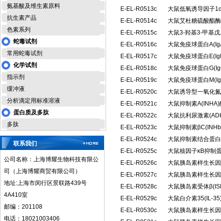
氨基酸及维生素原料
E-EL-R0513c
大鼠低氧诱导因子1α
抗生素产品
E-EL-R0514c
大鼠艾杜糖硫酸酯酶(
色素系列
E-EL-R0515c
大鼠3-羟基3-甲基
蛇毒试剂
E-EL-R0516c
大鼠免疫球蛋白A(I
常用蛇毒试剂
E-EL-R0517c
大鼠免疫球蛋白E(I
化学试剂
E-EL-R0518c
大鼠免疫球蛋白G(I
指示剂
E-EL-R0519c
大鼠免疫球蛋白M(I
缓冲液
E-EL-R0520c
大鼠诱导型一氧化氮合
分析滴定用标准溶液
E-EL-R0521c
大鼠抑制素A(INH
蛋白质及多肽
E-EL-R0522c
大鼠抗利尿激素(A
多肽
E-EL-R0523c
大鼠抑制素βC(IN
E-EL-R0524c
大鼠抑制素结合蛋白(
联系我们
E-EL-R0525c
大鼠核因子κB抑制蛋
公司名称：上海博耀生物科技有限公
E-EL-R0526c
大鼠胰岛素样生长因子
司（上海博耀商贸有限公司）
E-EL-R0527c
大鼠胰岛素样生长因子
地址:上海市闵行区景联路439号
E-EL-R0528c
大鼠胰岛素受体β(I
4A410室
E-EL-R0529c
大鼠白介素35(IL-
邮编：201108
E-EL-R0530c
大鼠胰岛素样生长因子
电话：18021003406