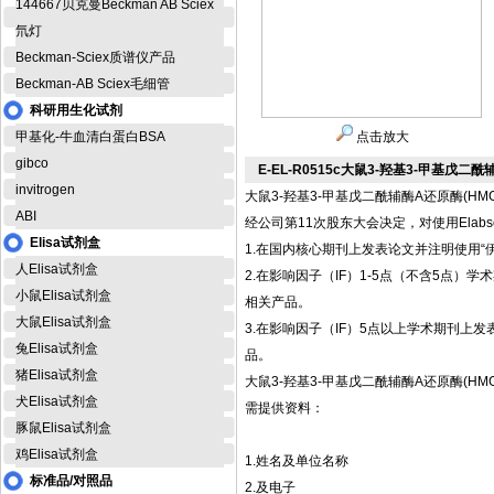
144667贝克曼Beckman AB Sciex
氘灯
Beckman-Sciex质谱仪产品
Beckman-AB Sciex毛细管
科研用生化试剂
甲基化-牛血清白蛋白BSA
点击放大
gibco
E-EL-R0515c大鼠3-羟基3-甲基戊二
invitrogen
大鼠3-羟基3-甲基戊二酰辅酶A还原酶(HMG-
ABI
经公司第11次股东大会决定，对使用Elab
Elisa试剂盒
1.在国内核心期刊上发表论文并注明使用“伊
人Elisa试剂盒
2.在影响因子（IF）1-5点（不含5点）学术期刊
小鼠Elisa试剂盒
相关产品。
大鼠Elisa试剂盒
3.在影响因子（IF）5点以上学术期刊上发表论文并
兔Elisa试剂盒
品。
猪Elisa试剂盒
大鼠3-羟基3-甲基戊二酰辅酶A还原酶(HMG-
犬Elisa试剂盒
需提供资料：
豚鼠Elisa试剂盒
鸡Elisa试剂盒
1.姓名及单位名称
标准品/对照品
2.及电子