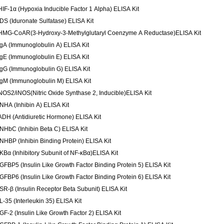
HIF-1α (Hypoxia Inducible Factor 1 Alpha) ELISA Kit
IDS (Iduronate Sulfatase) ELISA Kit
HMG-CoAR(3-Hydroxy-3-Methylglutaryl Coenzyme A Reductase)ELISA Kit
IgA (Immunoglobulin A) ELISA Kit
IgE (Immunoglobulin E) ELISA Kit
IgG (Immunoglobulin G) ELISA Kit
IgM (Immunoglobulin M) ELISA Kit
NOS2/iNOS(Nitric Oxide Synthase 2, Inducible)ELISA Kit
INHA (Inhibin A) ELISA Kit
ADH (Antidiuretic Hormone) ELISA Kit
INHbC (Inhibin Beta C) ELISA Kit
INHBP (Inhibin Binding Protein) ELISA Kit
IKBα (Inhibitory Subunit of NF-κBα)ELISA Kit
IGFBP5 (Insulin Like Growth Factor Binding Protein 5) ELISA Kit
IGFBP6 (Insulin Like Growth Factor Binding Protein 6) ELISA Kit
ISR-β (Insulin Receptor Beta Subunit) ELISA Kit
IL-35 (Interleukin 35) ELISA Kit
IGF-2 (Insulin Like Growth Factor 2) ELISA Kit