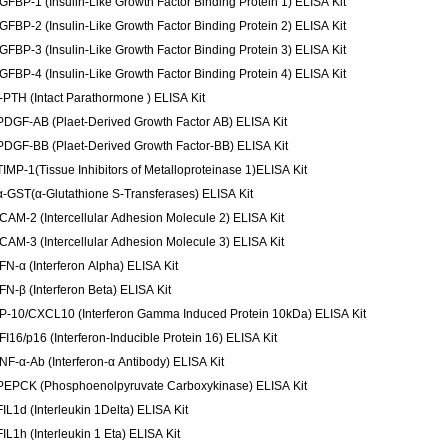
IGFBP-1 (Insulin-Like Growth Factor Binding Protein 1) ELISA Kit
IGFBP-2 (Insulin-Like Growth Factor Binding Protein 2) ELISA Kit
IGFBP-3 (Insulin-Like Growth Factor Binding Protein 3) ELISA Kit
IGFBP-4 (Insulin-Like Growth Factor Binding Protein 4) ELISA Kit
I-PTH (Intact Parathormone ) ELISA Kit
PDGF-AB (Plaet-Derived Growth Factor AB) ELISA Kit
PDGF-BB (Plaet-Derived Growth Factor-BB) ELISA Kit
TIMP-1(Tissue Inhibitors of Metalloproteinase 1)ELISA Kit
α-GST(α-Glutathione S-Transferases) ELISA Kit
ICAM-2 (Intercellular Adhesion Molecule 2) ELISA Kit
ICAM-3 (Intercellular Adhesion Molecule 3) ELISA Kit
IFN-α (Interferon Alpha) ELISA Kit
IFN-β (Interferon Beta) ELISA Kit
IP-10/CXCL10 (Interferon Gamma Induced Protein 10kDa) ELISA Kit
IFI16/p16 (Interferon-Inducible Protein 16) ELISA Kit
INF-α-Ab (Interferon-α Antibody) ELISA Kit
PEPCK (Phosphoenolpyruvate Carboxykinase) ELISA Kit
FIL1d (Interleukin 1Delta) ELISA Kit
FIL1h (Interleukin 1 Eta) ELISA Kit