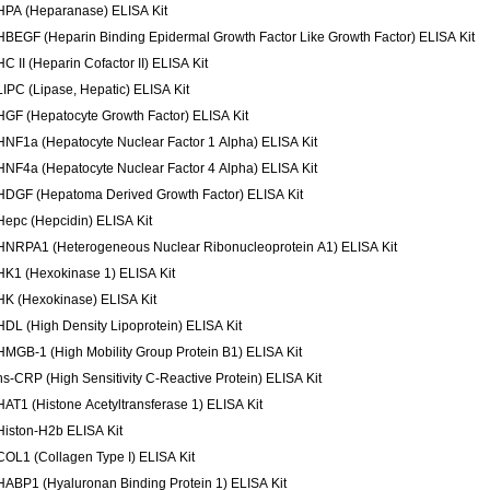
HPA (Heparanase) ELISA Kit
HBEGF (Heparin Binding Epidermal Growth Factor Like Growth Factor) ELISA Kit
HC II (Heparin Cofactor II) ELISA Kit
LIPC (Lipase, Hepatic) ELISA Kit
HGF (Hepatocyte Growth Factor) ELISA Kit
HNF1a (Hepatocyte Nuclear Factor 1 Alpha) ELISA Kit
HNF4a (Hepatocyte Nuclear Factor 4 Alpha) ELISA Kit
HDGF (Hepatoma Derived Growth Factor) ELISA Kit
Hepc (Hepcidin) ELISA Kit
HNRPA1 (Heterogeneous Nuclear Ribonucleoprotein A1) ELISA Kit
HK1 (Hexokinase 1) ELISA Kit
HK (Hexokinase) ELISA Kit
HDL (High Density Lipoprotein) ELISA Kit
HMGB-1 (High Mobility Group Protein B1) ELISA Kit
hs-CRP (High Sensitivity C-Reactive Protein) ELISA Kit
HAT1 (Histone Acetyltransferase 1) ELISA Kit
Histon-H2b ELISA Kit
COL1 (Collagen Type I) ELISA Kit
HABP1 (Hyaluronan Binding Protein 1) ELISA Kit