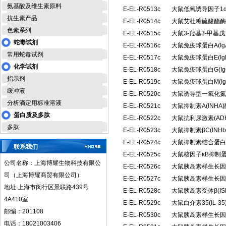
氨基酸及维生素原料
E-EL-R0513c
大鼠低氧诱导因子1α
抗生素产品
E-EL-R0514c
大鼠艾杜糖硫酸酯酶(
色素系列
E-EL-R0515c
大鼠3-羟基3-甲基
蛇毒试剂
E-EL-R0516c
大鼠免疫球蛋白A(I
常用蛇毒试剂
E-EL-R0517c
大鼠免疫球蛋白E(I
化学试剂
E-EL-R0518c
大鼠免疫球蛋白G(I
指示剂
E-EL-R0519c
大鼠免疫球蛋白M(I
缓冲液
E-EL-R0520c
大鼠诱导型一氧化氮合
分析滴定用标准溶液
E-EL-R0521c
大鼠抑制素A(INH
蛋白质及多肽
E-EL-R0522c
大鼠抗利尿激素(A
多肽
E-EL-R0523c
大鼠抑制素βC(IN
E-EL-R0524c
大鼠抑制素结合蛋白(
联系我们
E-EL-R0525c
大鼠核因子κB抑制蛋
公司名称：上海博耀生物科技有限公
E-EL-R0526c
大鼠胰岛素样生长因子
司（上海博耀商贸有限公司）
E-EL-R0527c
大鼠胰岛素样生长因子
地址:上海市闵行区景联路439号
E-EL-R0528c
大鼠胰岛素受体β(I
4A410室
E-EL-R0529c
大鼠白介素35(IL-
邮编：201108
E-EL-R0530c
大鼠胰岛素样生长因子
电话：18021003406