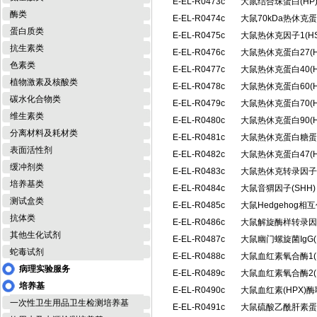
E-EL-R0473c
大鼠结合珠蛋白(H
酶类
E-EL-R0474c
大鼠70kDa热休克
蛋白质类
E-EL-R0475c
大鼠热休克因子1(H
抗生素类
E-EL-R0476c
大鼠热休克蛋白27(
色素类
E-EL-R0477c
大鼠热休克蛋白40(
植物激素及核酸类
E-EL-R0478c
大鼠热休克蛋白60(
碳水化合物类
E-EL-R0479c
大鼠热休克蛋白70(
维生素类
E-EL-R0480c
大鼠热休克蛋白90(
分离材料及耗材类
E-EL-R0481c
大鼠热休克蛋白糖蛋白
表面活性剂
E-EL-R0482c
大鼠热休克蛋白47(
缓冲剂类
E-EL-R0483c
大鼠热休克转录因子2
培养基类
E-EL-R0484c
大鼠音猬因子(SHH
测试盒类
E-EL-R0485c
大鼠Hedgehog相
抗体类
E-EL-R0486c
大鼠解旋酶样转录因子
其他生化试剂
E-EL-R0487c
大鼠幽门螺旋菌IgG(
蛇毒试剂
E-EL-R0488c
大鼠血红素氧合酶1(
病理实验服务
E-EL-R0489c
大鼠血红素氧合酶2(
培养基
E-EL-R0490c
大鼠血红素(HPX)
一次性卫生用品卫生检测培养基
E-EL-R0491c
大鼠硫酸乙酰肝素蛋