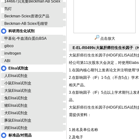
144667贝克曼Beckman AB Sciex
氘灯
Beckman-Sciex质谱仪产品
Beckman-AB Sciex毛细管
科研用生化试剂
甲基化-牛血清白蛋白BSA
点击放大
gibco
E-EL-R0499c大鼠肝癌衍生生长因子（H
invitrogen
大鼠肝癌衍生生长因子(HDGF)ELISA试剂
ABI
经公司第11次股东大会决定，对使用Elab
Elisa试剂盒
1.在国内核心期刊上发表论文并注明使用“伊
人Elisa试剂盒
2.在影响因子（IF）1-5点（不含5点）学术期刊
小鼠Elisa试剂盒
相关产品。
大鼠Elisa试剂盒
3.在影响因子（IF）5点以上学术期刊上发表论文并
兔Elisa试剂盒
品。
猪Elisa试剂盒
大鼠肝癌衍生生长因子(HDGF)ELISA试剂
犬Elisa试剂盒
需提供资料：
豚鼠Elisa试剂盒
鸡Elisa试剂盒
1.姓名及单位名称
标准品/对照品
2.及电子