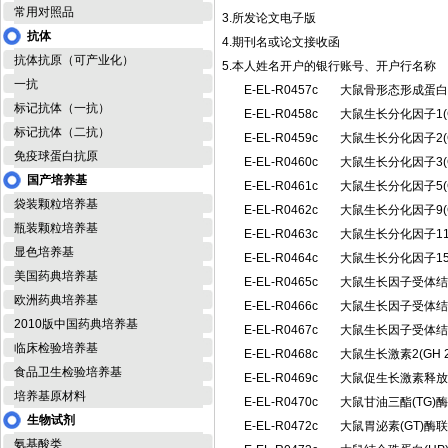
常用对照品
3.所发论文电子版
抗体
4.期刊名或论文接收函
抗体抗原（可产业化）
5.本人姓名开户的银行账号、开户行名称
一抗
E-EL-R0457c
大鼠骨形态形成蛋白
标记抗体（一抗）
E-EL-R0458c
大鼠生长分化因子1(
标记抗体（二抗）
E-EL-R0459c
大鼠生长分化因子2(
免疫球蛋白抗原
E-EL-R0460c
大鼠生长分化因子3(
国产培养基
E-EL-R0461c
大鼠生长分化因子5(
袋装颗粒培养基
E-EL-R0462c
大鼠生长分化因子9(
瓶装颗粒培养基
E-EL-R0463c
大鼠生长分化因子11
显色培养基
E-EL-R0464c
大鼠生长分化因子15
美国药典培养基
E-EL-R0465c
大鼠生长因子受体结合
欧洲药典培养基
E-EL-R0466c
大鼠生长因子受体结合
2010版中国药典培养基
E-EL-R0467c
大鼠生长因子受体结合
临床检验培养基
E-EL-R0468c
大鼠生长激素2(GH
食品卫生检验培养基
E-EL-R0469c
大鼠促生长激素释放
培养基原材料
E-EL-R0470c
大鼠甘油三酯(TG
生物试剂
E-EL-R0472c
大鼠胃泌素(GT)
氨基酸类