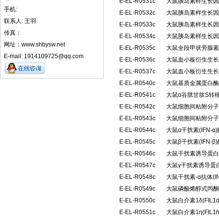
E-EL-R0531c
大鼠胰岛素样生长因子
手机:
E-EL-R0532c
大鼠胰岛素样生长因子
联系人: 王羽
E-EL-R0533c
大鼠胰岛素样生长因子
传真：
E-EL-R0534c
大鼠胰岛素样生长因子
网址：www.shbysw.net
E-EL-R0535c
大鼠全段甲状旁腺素(
E-mail: 1914109725@qq.com
E-EL-R0536c
大鼠血小板衍生生长因
E-EL-R0537c
大鼠血小板衍生生长因
E-EL-R0540c
大鼠基质金属蛋白酶抑
E-EL-R0541c
大鼠α谷胱甘肽S转移
E-EL-R0542c
大鼠细胞间粘附分子2(
E-EL-R0543c
大鼠细胞间粘附分子3(
E-EL-R0544c
大鼠α干扰素(IFN
E-EL-R0545c
大鼠β干扰素(IFN
E-EL-R0546c
大鼠干扰素诱导蛋白10
E-EL-R0547c
大鼠γ干扰素诱导蛋白1
E-EL-R0548c
大鼠干扰素-α抗体(I
E-EL-R0549c
大鼠磷酸烯醇式丙酮
E-EL-R0550c
大鼠白介素1δ(FIL
E-EL-R0551c
大鼠白介素1η(FIL