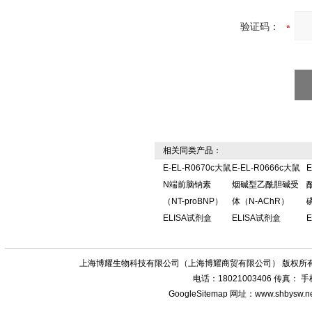
验证码：
相关同类产品：
E-EL-R0670c大鼠
E-EL-R0666c大鼠
E
N端前脑钠素
烟碱型乙酰胆碱受
（NT-proBNP）
体（N-AChR）
ELISA试剂盒
ELISA试剂盒
上海博耀生物科技有限公司（上海博耀商贸有限公司） 版权所有
电话：18021003406 传真：
GoogleSitemap
网址：www.shbysw.