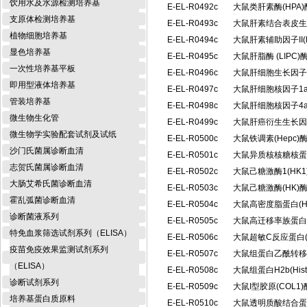
饮用水及水源检测培养基
E-EL-R0492c
大鼠类肝素酶(HPA
支原体检测培养基
E-EL-R0493c
大鼠肝素结合表皮生
植物细胞培养基
E-EL-R0494c
大鼠肝素辅助因子II(
显色培养基
E-EL-R0495c
大鼠肝脂酶 (LIP
一次性培养基平板
E-EL-R0496c
大鼠肝细胞生长因子
即用型液体培养基
E-EL-R0497c
大鼠肝细胞核因子1a
管装培养基
E-EL-R0498c
大鼠肝细胞核因子4a
微生物生化管
E-EL-R0499c
大鼠肝癌衍生生长因
微生物学实验配套试剂及试纸
E-EL-R0500c
大鼠铁调素(Hepc
沙门氏菌属诊断血清
E-EL-R0501c
大鼠异质核核糖核蛋白
志贺氏菌属诊断血清
E-EL-R0502c
大鼠己糖激酶1(HK
大肠艾希氏菌诊断血清
E-EL-R0503c
大鼠己糖激酶(HK
霍乱弧菌诊断血清
E-EL-R0504c
大鼠高密度脂蛋白(
诊断菌液系列
E-EL-R0505c
大鼠高迁移率族蛋白B
特免血浆筛选试剂系列（ELISA）
E-EL-R0506c
大鼠超敏C反应蛋白(
疫苗免疫效果监测试剂系列
E-EL-R0507c
大鼠组蛋白乙酰转移酶
（ELISA）
E-EL-R0508c
大鼠组蛋白H2b(Hi
诊断试剂系列
E-EL-R0509c
大鼠I型胶原(COL
培养基蛋白质原料
E-EL-R0510c
大鼠透明质酸结合蛋白