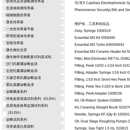
饮用水及水源检测培养基
SCIEX Capillary Electrophoresis
支原体检测培养基
Phenomenex SecurityLINK and Se
植物细胞培养基
显色培养基
维护包，工具和供应品
一次性培养基平板
Assy, Syringe 1006524
即用型液体培养基
Essential MS Kit 5058495
管装培养基
Essential MS Turbo Kit5058491
微生物生化管
Essential MS Ceramic Heater Kit 
微生物学实验配套试剂及试纸
Filter, Mist Eliminator RET AL 0286
沙门氏菌属诊断血清
Fitting, Peek 10/32 x 1/16 Inch 01
志贺氏菌属诊断血清
Fitting, Adapter Syringe 1/16 Inch
大肠艾希氏菌诊断血清
Fitting, 1/16 Inch Short Hex Peek 
霍乱弧菌诊断血清
Fitting, Peek Tee 0.020 In Bore 10
诊断菌液系列
Fitting, Peek Adapter 1008236
特免血浆筛选试剂系列（ELISA）
Kit, Oil Return System 028685
疫苗免疫效果监测试剂系列
Kit, Cleaning Straight Brush 50207
（ELISA）
Needle, Syringe KF (Qty 6) 10058
诊断试剂系列
Oil, Dual Stage Roughing Pumps (
培养基蛋白质原料
Syringe, Gas Tight 1.0 mL 010615