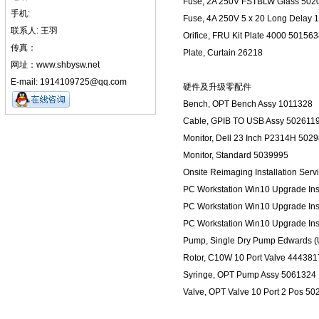
Fuse, 2A 250V FSTBLW Glass 502
手机:
Fuse, 4A 250V 5 x 20 Long Delay
联系人: 王羽
Orifice, FRU Kit Plate 4000 50156
传真：
Plate, Curtain 26218
网址：www.shbysw.net
E-mail: 1914109725@qq.com
硬件及升级零配件
Bench, OPT Bench Assy 1011328
Cable, GPIB TO USB Assy 502611
Monitor, Dell 23 Inch P2314H 502
Monitor, Standard 5039995
Onsite Reimaging Installation Ser
PC Workstation Win10 Upgrade Inst
PC Workstation Win10 Upgrade Inst
PC Workstation Win10 Upgrade Inst
Pump, Single Dry Pump Edwards (
Rotor, C10W 10 Port Valve 444381
Syringe, OPT Pump Assy 5061324
Valve, OPT Valve 10 Port 2 Pos 5