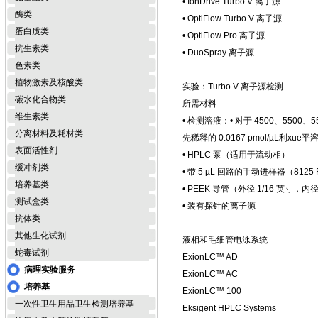
• IonDrive Turbo V 离子源
酶类
• OptiFlow Turbo V 离子源
蛋白质类
• OptiFlow Pro 离子源
抗生素类
• DuoSpray 离子源
色素类
植物激素及核酸类
实验：Turbo V 离子源检测
碳水化合物类
所需材料
维生素类
• 检测溶液：• 对于 4500、5500、
分离材料及耗材类
先稀释的 0.0167 pmol/µL利x
表面活性剂
• HPLC 泵（适用于流动相）
缓冲剂类
• 带 5 µL 回路的手动进样器（812
培养基类
• PEEK 导管（外径 1/16 英寸，内径
测试盒类
• 装有探针的离子源
抗体类
其他生化试剂
液相和毛细管电泳系统
蛇毒试剂
ExionLC™ AD
病理实验服务
ExionLC™ AC
培养基
ExionLC™ 100
一次性卫生用品卫生检测培养基
Eksigent HPLC Systems