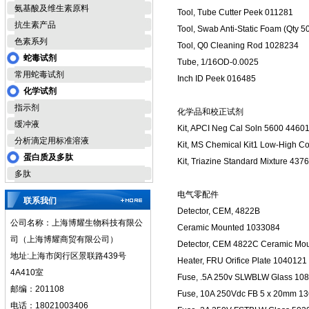
氨基酸及维生素原料
Tool, Tube Cutter Peek 011281
抗生素产品
Tool, Swab Anti-Static Foam (Qty 
色素系列
Tool, Q0 Cleaning Rod 1028234
蛇毒试剂
Tube, 1/16OD-0.0025
常用蛇毒试剂
Inch ID Peek 016485
化学试剂
指示剂
化学品和校正试剂
缓冲液
Kit, APCI Neg Cal Soln 5600 4460
分析滴定用标准溶液
Kit, MS Chemical Kit1 Low-High 
蛋白质及多肽
Kit, Triazine Standard Mixture 437
多肽
电气零配件
联系我们
Detector, CEM, 4822B
公司名称：上海博耀生物科技有限公
Ceramic Mounted 1033084
司（上海博耀商贸有限公司）
Detector, CEM 4822C Ceramic Mo
地址:上海市闵行区景联路439号
Heater, FRU Orifice Plate 1040121
4A410室
Fuse, .5A 250v SLWBLW Glass 10
邮编：201108
Fuse, 10A 250Vdc FB 5 x 20mm 1
电话：18021003406