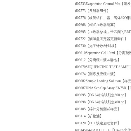
607533
Evaporation Control Mat
607573
【反射器组件】
607576
【歧管组件、盖、阀体和O形
607668
【帽式加热器隔离】
607695
【加热器总成，带匹配的BR
607722
【润湿盘固定器更新套件】
607730
【光子计数/计时板】
608010
Separation Gel 10 ml【分离
608012
【分离缓冲液-4瓶/包】
608070
SEQUENCING TEST SA
608074
【测序反应缓冲液】
608082
Sample Loading Solutio
608087
DNA Sep Cap Array 33-7
608095
【DNA标准试剂盒600 bp】
608098
【DNA标准试剂盒400 bp】
608105
【碎片分析测试样品】
608114
【矿物油】
608120
【DTC快速启动套件】
608145
D4-PA KIT, 0.1G【D4-PA套