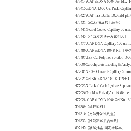
477414
eCAP dsDNA 1000 Test M
477415
dsDNA 1,000 Gel Pack, C
477427
eCAP Tris Buffer 50.0 m
477431
【eCAP胺涂层毛细管】
477441
Neutral Coated Capillary
477445
【蛋白质方法开发试剂盒】
477477
eCAP DNA Capillary 100
477480
eCAP ssDNA 100-R Ki
477497
cIEF Gel Polymer Solutio
477600
Carbohydrate Labeling &
477601
N-CHO Coated Capillary
477621
Gel Kit ssDNA 100-R【冻干】
477623
N-Linked Carbohydrate Se
477626
Test Mix Poly d(A), 40-
477628
eCAP dsDNA 1000 Gel Ki
501309
【标记染料】
501310
【方法开发试剂盒】
501333
【性能测试混合物B】
607445
【润湿托盘-固定器版本】