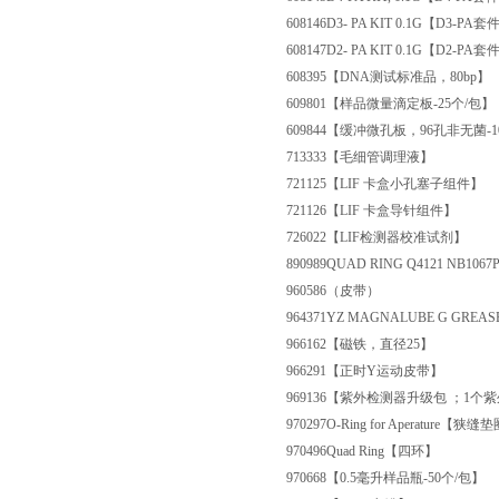
608146
D3- PA KIT 0.1G【D3-PA套
608147
D2- PA KIT 0.1G【D2-PA套
608395
【DNA测试标准品，80bp】
609801
【样品微量滴定板-25个/包】
609844
【缓冲微孔板，96孔非无菌-1
713333
【毛细管调理液】
721125
【LIF 卡盒小孔塞子组件】
721126
【LIF 卡盒导针组件】
726022
【LIF检测器校准试剂】
890989
QUAD RING Q4121 NB10
960586
（皮带）
964371
YZ MAGNALUBE G GREASE (Y
966162
【磁铁，直径25】
966291
【正时Y运动皮带】
969136
【紫外检测器升级包 ；1个紫外检
970297
O-Ring for Aperature【狭缝
970496
Quad Ring【四环】
970668
【0.5毫升样品瓶-50个/包】