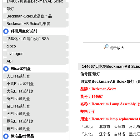
144667贝克曼Beckman AB Sciex
氘灯
Beckman-Sciex质谱仪产品
Beckman-AB Sciex毛细管
科研用生化试剂
甲基化-牛血清白蛋白BSA
gibco
点击放大
invitrogen
ABI
144667贝克曼Beckman-AB S
Elisa试剂盒
信号源/氘灯
人Elisa试剂盒
贝克曼Beckman-AB Sciex氘
小鼠Elisa试剂盒
品牌：Beckman-
Sciex
大鼠Elisa试剂盒
货号：144667
兔Elisa试剂盒
名称：Deuterium Lamp Assembl
猪Elisa试剂盒
规格：个
犬Elisa试剂盒
用途：Deuterium lamp replacement fo
豚鼠Elisa试剂盒
『华北』 北京市 天津市 河北
鸡Elisa试剂盒
『东北』 辽宁省 吉林省 黑龙
标准品/对照品