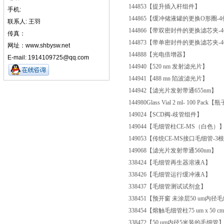
144853
【提升插入杆组件】
手机:
144865
【缓冲储液罐的更换O形圈-4
联系人: 王羽
144866
【带双密封件的更换滤芯夹-
传真：
144873
【带单密封件的更换滤芯夹-
网址：www.shbysw.net
144888
【光电倍增器】
E-mail: 1914109725@qq.com
144940
【520 nm 发射滤光片】
144941
【488 mn 陷波滤光片】
144942
【滤光片发射带通655nm】
144980
Glass Vial 2 ml- 100 Pack【
149024
【SCD阀-歧管组件】
149044
【毛细管柱CE-MS（白色）
149053
【传统CE-MS接口毛细管-3
149068
【滤光片发射带通560nm】
338424
【毛细管再生器溶液A】
338426
【毛细管运行缓冲液A】
338437
【毛细管测试试剂盒】
338451
【预开窗 未涂层50 um内径毛
338454
【熔触毛细管柱75 um x 50 
338472
【50 um内径5米装的毛细管