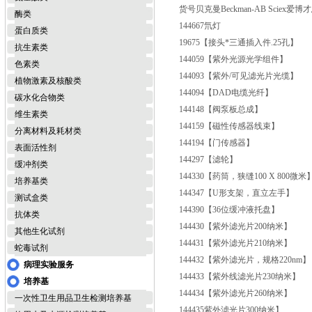
货号
贝克曼Beckman-AB Sciex爱
酶类
144667
氘灯
蛋白质类
19675
【接头*三通插入件.25孔】
抗生素类
144059
【紫外光源光学组件】
色素类
144093
【紫外/可见滤光片光缆】
植物激素及核酸类
144094
【DAD电缆光纤】
碳水化合物类
144148
【阀泵板总成】
维生素类
144159
【磁性传感器线束】
分离材料及耗材类
144194
【门传感器】
表面活性剂
144297
【滤轮】
缓冲剂类
144330
【药筒，狭缝100 X 800微米
培养基类
144347
【U形支架，直立左手】
测试盒类
144390
【36位缓冲液托盘】
抗体类
144430
【紫外滤光片200纳米】
其他生化试剂
144431
【紫外滤光片210纳米】
蛇毒试剂
144432
【紫外滤光片，规格220nm】
病理实验服务
144433
【紫外线滤光片230纳米】
培养基
144434
【紫外滤光片260纳米】
一次性卫生用品卫生检测培养基
144435
紫外滤光片300纳米】