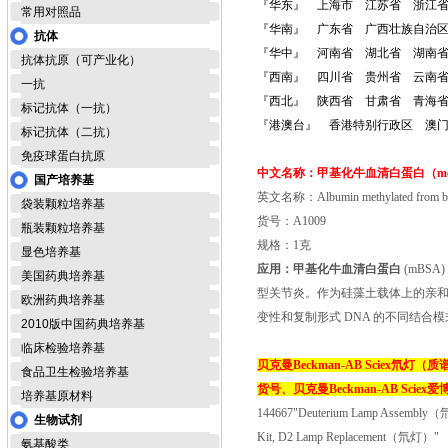
『华东』 上海市 江苏省 浙江
常用对照品
『华南』 广东省 广西壮族自治
抗体
『华中』 河南省 湖北省 湖南
抗体抗原（可产业化）
『西南』 四川省 贵州省 云南省
一抗
『西北』 陕西省 甘肃省 青海
标记抗体（一抗）
『港澳台』 香港特别行政区 澳
标记抗体（二抗）
免疫球蛋白抗原
中文名称：
甲基化牛血清白蛋白
（me
国产培养基
英文名称：Albumin methylated from bo
袋装颗粒培养基
货号：A1009
瓶装颗粒培养基
规格：1克
显色培养基
应用：
甲基化牛血清白蛋白
(mBSA
美国药典培养基
型关节炎。作为硅藻土载体上的亲和配
欧洲药典培养基
变性和复制形式 DNA 的不同结合
2010版中国药典培养基
临床检验培养基
贝克曼Beckman-AB Sciex氘灯（
食品卫生检验培养基
货号、
贝克曼Beckman-A
B Scie
培养基原材料
144667"Deuterium Lamp Assembl
生物试剂
Kit, D2 Lamp Replacement（氘灯）"
氨基酸类