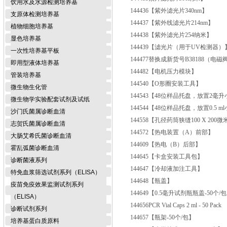
饮用水及水源检测培养基
144436
【紫外滤光片340nm】
支原体检测培养基
144437
【紫外线滤光片214nm】
植物细胞培养基
144438
【紫外滤光片254纳米】
显色培养基
144439
【滤光片（用于UV检测器）
一次性培养基平板
144477
替换成新货号B38188（电
即用型液体培养基
144482
【电机压力模块】
管装培养基
144540
【O形圈安装工具】
微生物生化管
144543
【48位样品托盘，放置2毫升
微生物学实验配套试剂及试纸
144544
【48位样品托盘，放置0.5 m
沙门氏菌属诊断血清
144558
【孔径药筒狭缝100 X 200微
志贺氏菌属诊断血清
144572
【热电装置（A）前部】
大肠艾希氏菌诊断血清
144609
【热电（B）后部】
霍乱弧菌诊断血清
144645
【卡盒安装工具包】
诊断菌液系列
144647
【冷却液加注工具】
特免血浆筛选试剂系列（ELISA）
144648
【瓶盖】
疫苗免疫效果监测试剂系列
144649
【0.5毫升试剂瓶瓶盖-50个/
（ELISA）
144656
PCR Vial Caps 2 ml - 50 Pack
诊断试剂系列
144657
【瓶架-50个/包】
培养基蛋白质原料