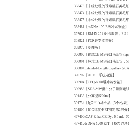
338473
【未经处理的裸熔融石英毛细管75
338474
【未经处理的裸熔融石英毛细管100
338475
【未经处理的裸熔融石英毛细管，20
338481
【ssDNA 100-R缓冲试剂盒】
357621
【RM45-251-04卡套管，PU 1/
358821【PCR管支撑弹簧】
359976【冷却液】
360800【传统CE-MS接口毛细管75μm 
360801【标准CE-MS接口毛细管，50μm
360804
Extended-Length Capilla
390797
【ACD，系统电源】
390904
【CEQ-8800缓冲蒸发盖】
390953
【SDS-MW蛋白分子量测定
391438
【分离凝胶20ml】
391734
【IgG空白标准品（3个/包装
391809
【IGG纯度/HET测定第2部分
477409
eCAP EnhanCE Dye 0.5 
477410
dsDNA 1000 KIT 【质粒