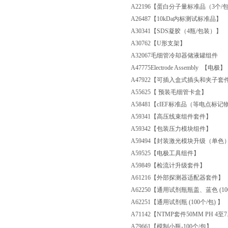
A22196
【蛋白分子量标准品（3个/
A26487
【10kDa内标测试标准品】
A30341
【SDS凝胶（4瓶/包装）】
A30762
【U形支架】
A32067
毛细管冷却器储液罐组件
A47775
Electrode Assembly 【电极】
A47922
【可插入盒式插头和夹子套
A55625
【 预装毛细管卡盒】
A58481
【cIEF标准品（等电点标记
A59341
【高压线束组件套件】
A59342
【包装压力模块组件】
A59494
【封装激光模块升级（单色）套
A59525
【电极工具组件】
A59849
【检流计升级套件】
A61216
【外部探测器适配器套件】
A62250
【通用试剂瓶瓶盖、蓝色 (10
A62251
【通用试剂瓶 (100个/包) 】
A71142
【NTMP套件50MM PH 4至7
A79661
【模制小瓶-100个/包】