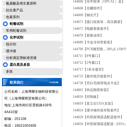
144660
【光学校准（OPCAL）盒】
氨基酸及维生素原料
144668
【光栅组件】
抗生素产品
144669
【轴光尺】
色素系列
144671
【接口组装块，高压横梁】
蛇毒试剂
144672
【电极更换套件】
常用蛇毒试剂
144678
【更换油管】
化学试剂
144689
【卡盒冷却管套装】
指示剂
144709
【PCR微型瓶，200 μL (100个
缓冲液
144711
【8号窗口】
分析滴定用标准溶液
144712
【2号窗口】
蛋白质及多肽
144717
【1米冷凝管】
多肽
144733
【紫外线升级套件】
联系我们
144738
【空白毛细管电泳卡盒】
144802
【样品瓶喷射器】
公司名称：上海博耀生物科技有限公
144816
【控制板】
司（上海博耀商贸有限公司）
144819
【直立右UDA支架】
地址:上海市闵行区景联路439号
144824
【缓冲储存器存取套件】
4A410室
144829
【外部探测器适配器套件】
邮编：201108
144834
【外部探测器适配器（EDA
电话：18021003406