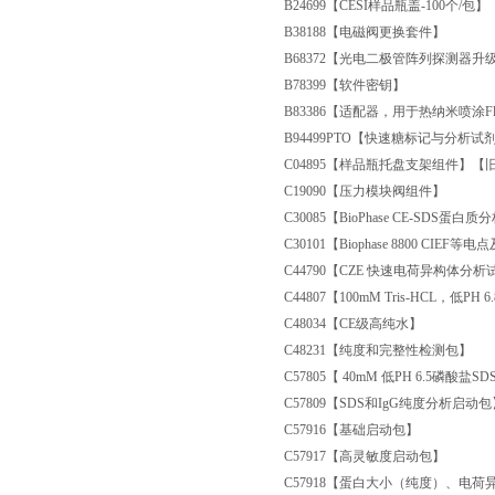
B24699
【CESI样品瓶盖-100个/包】
B38188
【电磁阀更换套件】
B68372
【光电二极管阵列探测器升
B78399
【软件密钥】
B83386
【适配器，用于热纳米喷涂Fle
B94499PTO【快速糖标记与分析试
C04895
【样品瓶托盘支架组件】【旧货
C19090
【压力模块阀组件】
C30085
【BioPhase CE-SDS蛋白
C30101
【Biophase 8800 CI
C44790
【CZE 快速电荷异构体分析
C44807
【100mM Tris-HCL，低PH
C48034
【CE级高纯水】
C48231
【纯度和完整性检测包】
C57805
【 40mM 低PH 6.5磷酸盐
C57809
【SDS和IgG纯度分析启动包
C57916
【基础启动包】
C57917
【高灵敏度启动包】
C57918
【蛋白大小（纯度）、电荷