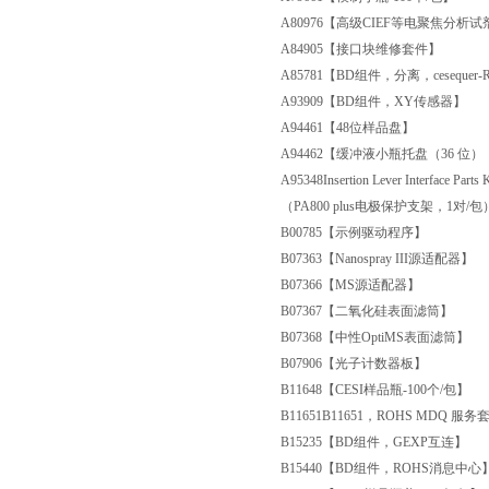
A80976
【高级CIEF等电聚焦分析试
A84905
【接口块维修套件】
A85781
【BD组件，分离，cesequer-
A93909
【BD组件，XY传感器】
A94461
【48位样品盘】
A94462
【缓冲液小瓶托盘（36 位）
A95348
Insertion Lever Interface P
（PA800 plus电极保护支架，1对/包
B00785
【示例驱动程序】
B07363
【Nanospray III源适配器】
B07366
【MS源适配器】
B07367
【二氧化硅表面滤筒】
B07368
【中性OptiMS表面滤筒】
B07906
【光子计数器板】
B11648
【CESI样品瓶-100个/包】
B11651
B11651，ROHS MDQ 服务
B15235
【BD组件，GEXP互连】
B15440
【BD组件，ROHS消息中心