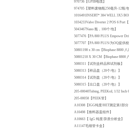
970736
【GPIB电缆】
974705
【塑料废物瓶250毫升-12瓶/
1016491
INSERT* 384 WELL 3X5
1034233
Valve Diverter 2 POS 6 P
5043467
Nano 瓶，100个/包】
5077476
【PA 800 PLUS Empower 
5077707
【PA 800 PLUS/为OQ提
5080119
8 x 30 cm【Biophase 
5080121
8 X 30 CM【Biophase 
5080311
【试剂盒样品和试剂板】
5080313
【样品盘（20个/包）】
5080314
【试剂盘（20个/包）】
5080315
【出口盘（20个/包）】
205-00040
Tubing, PEEKsil, 1/32 I
205-00058
【PEEK管】
A10308
【IGG纯度/HET测定第1部
A10498
【推料器盖组件】
A10663
【 IgG 纯度/异质分析盒】
A11147
毛细管卡盒】