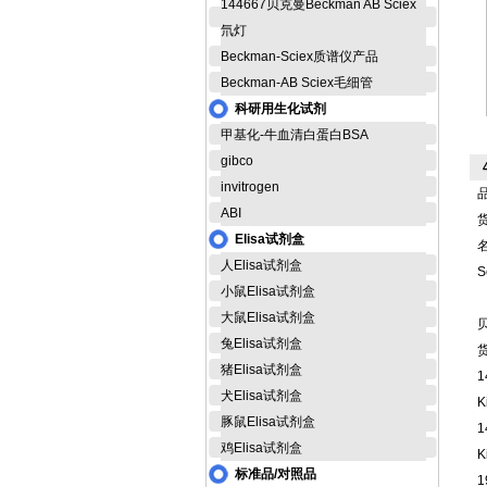
144667贝克曼Beckman AB Sciex
氘灯
Beckman-Sciex质谱仪产品
Beckman-AB Sciex毛细管
科研用生化试剂
甲基化-牛血清白蛋白BSA
gibco
invitrogen
品
ABI
货
Elisa试剂盒
名
人Elisa试剂盒
S
小鼠Elisa试剂盒
大鼠Elisa试剂盒
贝
兔Elisa试剂盒
猪Elisa试剂盒
1
犬Elisa试剂盒
K
豚鼠Elisa试剂盒
1
鸡Elisa试剂盒
K
标准品/对照品
1