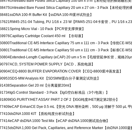
38474
Untreated Bare Fused Silica Capillary 100 um x 5 m【未经处理的裸熔融
38475
Untreated Bare Fused Silica Capillary 20 um x 27 cm - 3 Pack
38481
ssDNA 100-R Buffer Kit【ssDNA 100-R缓冲试剂盒】
57621
RM45-251-04 Tubing, PU 1/16 x .23 W【RM45-251-04卡套管，PU 1/16 x.
58821
Spring Micro Vial - 10 Pack【PCR管支撑弹簧】
59976
Capillary Cartridge Coolant 450 ml 【冷却液】
60800
Traditional CE-MS Interface Capillary 75 um x 111 cm - 3 Pack【传
60801
Traditional CE-MS Interface Capillary 50 um x 111 cm - 3 Pack【标
60804
Extended-Length Capillary (eCAP) 20 um x 5 m【毛细管延伸长管，规格20μ
90797
ACD, SYSTEM POWER SUPPLY【ACD，系统电源】
90904
CEQ-8800 BUFFER EVAPORATION COVER【CEQ-8800缓冲蒸发盖】
90953
SDS-MW Analysis Kit 【SDSMW蛋白分子量测定试剂盒】
91438
Separation Gel 20 ml【分离凝胶20ml】
91734
IgG Control Standard - 3 Pack 【IgG空白标准品（3个/包装）】
91809
IGG PURITY/HET ASSAY PART 2 OF 2【IGG纯度/HET测定第2部分】
77409
eCAP EnhanCE Dye 0.5 mL【荧光 DNA 增补染料，500 μg 溶解于 500 μL
77410
dsDNA 1000 KIT 【质粒纯度分析试剂盒】
77414
eCAP dsDNA 1000 Test Mix【eCAP dsDNA 1000测试混合物】
77415
dsDNA 1,000 Gel Pack, Capillaries, and Reference Marker【dsD