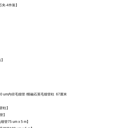
更换滤芯夹-4件装】
根装】
 【预开窗 未涂层50 um内径毛细管 /熔融石英毛细管柱 67厘米
触毛细管柱】
毛细管】
英毛细管75 um x 5 m】