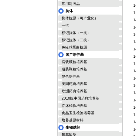
常用对照品
1
抗体
1
抗体抗原（可产业化）
1
一抗
1
标记抗体（一抗）
1
标记抗体（二抗）
1
免疫球蛋白抗原
1
国产培养基
1
袋装颗粒培养基
1
瓶装颗粒培养基
1
显色培养基
1
美国药典培养基
1
欧洲药典培养基
1
2010版中国药典培养基
1
临床检验培养基
1
食品卫生检验培养基
1
培养基原材料
1
生物试剂
1
氨基酸类