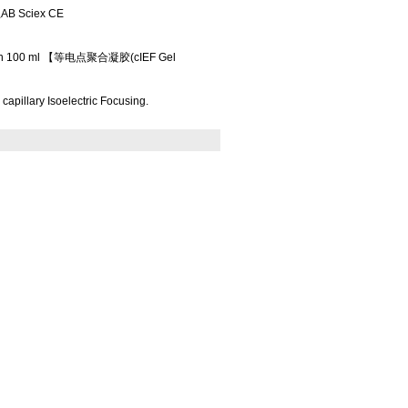
 Sciex CE
ion 100 ml 【等电点聚合凝胶(cIEF Gel
capillary Isoelectric Focusing.