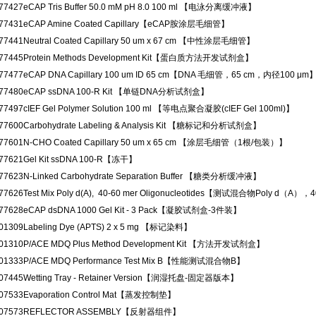
77427
eCAP Tris Buffer 50.0 mM pH 8.0 100 ml 【电泳分离缓冲液】
77431
eCAP Amine Coated Capillary【eCAP胺涂层毛细管】
77441
Neutral Coated Capillary 50 um x 67 cm 【中性涂层毛细管】
77445
Protein Methods Development Kit【蛋白质方法开发试剂盒】
77477
eCAP DNA Capillary 100 um ID 65 cm【DNA 毛细管，65 cm，内径100 μm
77480
eCAP ssDNA 100-R Kit 【单链DNA分析试剂盒】
77497
cIEF Gel Polymer Solution 100 ml 【等电点聚合凝胶(cIEF Gel 100ml)】
77600
Carbohydrate Labeling & Analysis Kit 【糖标记和分析试剂盒】
77601
N-CHO Coated Capillary 50 um x 65 cm 【涂层毛细管（1根/包装）】
77621
Gel Kit ssDNA 100-R【冻干】
77623
N-Linked Carbohydrate Separation Buffer 【糖类分析缓冲液】
77626
Test Mix Poly d(A), 40-60 mer Oligonucleotides【测试混合物Poly d
77628
eCAP dsDNA 1000 Gel Kit - 3 Pack【凝胶试剂盒-3件装】
01309
Labeling Dye (APTS) 2 x 5 mg 【标记染料】
01310
P/ACE MDQ Plus Method Development Kit 【方法开发试剂盒】
01333
P/ACE MDQ Performance Test Mix B【性能测试混合物B】
07445
Wetting Tray - Retainer Version【润湿托盘-固定器版本】
07533
Evaporation Control Mat【蒸发控制垫】
07573
REFLECTOR ASSEMBLY【反射器组件】