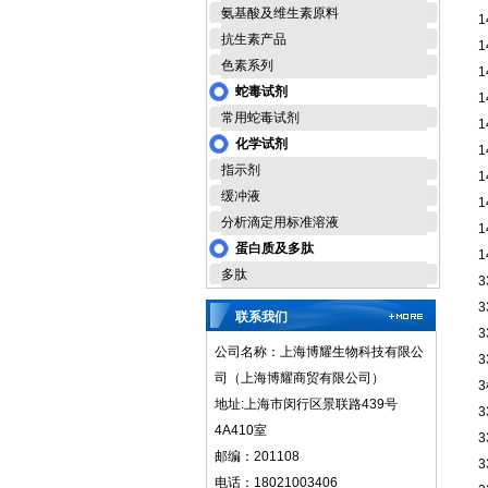
氨基酸及维生素原料
1
抗生素产品
1
色素系列
1
蛇毒试剂
1
常用蛇毒试剂
1
化学试剂
1
指示剂
1
缓冲液
1
分析滴定用标准溶液
1
蛋白质及多肽
1
多肽
3
3
联系我们
3
公司名称：上海博耀生物科技有限公
3
司（上海博耀商贸有限公司）
地址:上海市闵行区景联路439号
3
4A410室
3
邮编：201108
3
电话：18021003406