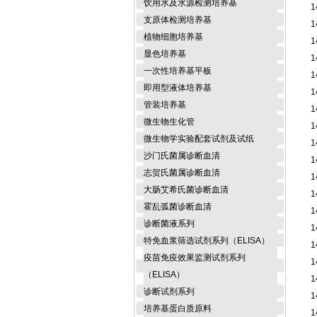
饮用水及水源检测培养基
1
支原体检测培养基
1
植物细胞培养基
1
显色培养基
1
一次性培养基平板
1
即用型液体培养基
1
管装培养基
1
微生物生化管
1
微生物学实验配套试剂及试纸
1
沙门氏菌属诊断血清
1
志贺氏菌属诊断血清
1
大肠艾希氏菌诊断血清
1
霍乱弧菌诊断血清
1
诊断菌液系列
1
特免血浆筛选试剂系列（ELISA）
1
疫苗免疫效果监测试剂系列
1
（ELISA）
1
诊断试剂系列
1
培养基蛋白质原料
1