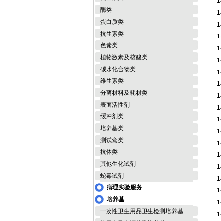
1
酶类
1
蛋白质类
1
抗生素类
1
色素类
1
植物激素及核酸类
1
碳水化合物类
1
维生素类
1
分离材料及耗材类
1
表面活性剂
1
缓冲剂类
1
培养基类
1
测试盒类
1
抗体类
1
其他生化试剂
1
蛇毒试剂
1
病理实验服务
1
培养基
1
一次性卫生用品卫生检测培养基
1