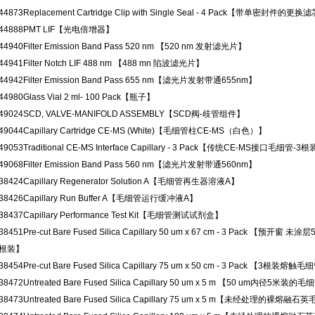
44873
Replacement Cartridge Clip with Single Seal - 4 Pack【带单密封件的
44888
PMT LIF【光电倍增器】
44940
Filter Emission Band Pass 520 nm 【520 nm 发射滤光片】
44941
Filter Notch LIF 488 nm 【488 mn 陷波滤光片】
44942
Filter Emission Band Pass 655 nm【滤光片发射带通655nm】
44980
Glass Vial 2 ml- 100 Pack【瓶子】
49024
SCD, VALVE-MANIFOLD ASSEMBLY【SCD阀-歧管组件】
49044
Capillary Cartridge CE-MS (White)【毛细管柱CE-MS（白色）】
49053
Traditional CE-MS Interface Capillary - 3 Pack【传统CE-MS接口毛细管-3
49068
Filter Emission Band Pass 560 nm【滤光片发射带通560nm】
38424
Capillary Regenerator Solution A【毛细管再生器溶液A】
38426
Capillary Run Buffer A【毛细管运行缓冲液A】
38437
Capillary Performance Test Kit【毛细管测试试剂盒】
38451
Pre-cut Bare Fused Silica Capillary 50 um x 67 cm - 3 Pack
3根装】
38454
Pre-cut Bare Fused Silica Capillary 75 um x 50 cm - 3 Pack 【3根装熔
38472
Untreated Bare Fused Silica Capillary 50 um x 5 m 【50 um内径5米装的
38473
Untreated Bare Fused Silica Capillary 75 um x 5 m【未经处理的裸熔融石