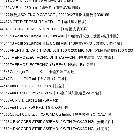
44438
UV Filter 254 nm【紫外滤光片254纳米】
44439
UV Filter 280 nm 【滤光片（用于UV检测器）】
44477
原货描SOLENOID GARAGE，20210427替换成新货号B38188
44482
MOTOR PRESSURE MODULE【电机压力模块】
44540
O-RING, INSTALLATION TOOL【O形圈安装工具】
44543
48 Position Sample Tray 2 ml Vial【48位样品托盘，放置2毫升小瓶】
44544
48 Position Sample Tray 0.5 ml Vial【48位样品托盘，放置0.5 ml小瓶】
44558
APERTURE CARTRIDGE SLIT 100 X 200 MICRON【孔径药筒狭缝100 X 
44572
THERMOELECTRONIC UNIT, (A) FRONT【热电装置（A）前部】
44609
THERMOELECTRONIC, (B) REAR【热电（B）后部】
44645
Cartridge Rebuild Kit 【卡盒安装工具包】
44647
Coolant Fill Tool【冷却液加注工具】
44648
Vial Caps 2 ml - 100 Pack【瓶盖】
44649
Vial Caps 0.5 ml - 50 Pack【0.5毫升试剂瓶瓶盖-50个/包】
44656
PCR Vial Caps 2 ml - 50 Pack
44657
Vial Holder - 50 Pack【瓶架-50个/包】
44660
Optical Calibration (OPCAL) Cartridge【光学校准（OPCAL）盒】
44668
X ENCODER STRIP ASSEMBLY WITH PACKAGING【光栅组件】
44669
Y ENCODER STRIP ASSEMBLY WITH PACKAGING【轴光尺】