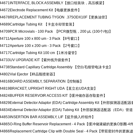
44671
INTERFACE, BLOCK ASSEMBLY【接口组装块，高压横梁】
44672
Electrode Replacement Kit【电极更换套件】
44678
REPLACEMENT TUBING TYGON .375ODX10F【更换油管】
44689
Cartridge Tubing Kit 【卡盒冷却管套装】
44709
PCR Microvials - 100 Pack 【PCR微型瓶，200 μL (100个/包)】
44711
Aperture 100 x 800 um - 3 Pack 【8号窗口】
44712
Aperture 100 x 200 um - 3 Pack 【2号窗口】
44717
Cartridge Tubing Kit 100 cm【1米冷凝管】
44733
UV UPGRADE KIT【紫外线升级套件】
44738
Standard Capillary Cartridge Assembly 【空白毛细管电泳卡盒】
44802
Vial Ejector【样品瓶喷射器】
44816
BOARD ASSEMBLY, SEPARATION【控制板】
44819
BRACKET, UPRIGHT RIGHT UDA【直立右UDA支架】
44824
BUFFER RESERVOIR ACCESS KIT【缓冲储存器存取套件】
44829
External Detector Adaptor (EDA) Cartridge Assembly Kit【外部探测器适
44834
External Detector Adaptor (EDA) Tubing Kit【外部探测器适配器（EDA）
44853
INSERTION BAR ASSEMBLY, LIF【提升插入杆组件】
44865
O-Ring Buffer Reservoir Replacement - 4 Pack【缓冲储液罐的更换O形圈-
44866
Replacement Cartridge Clip with Double Seal - 4 Pack【带双密封件