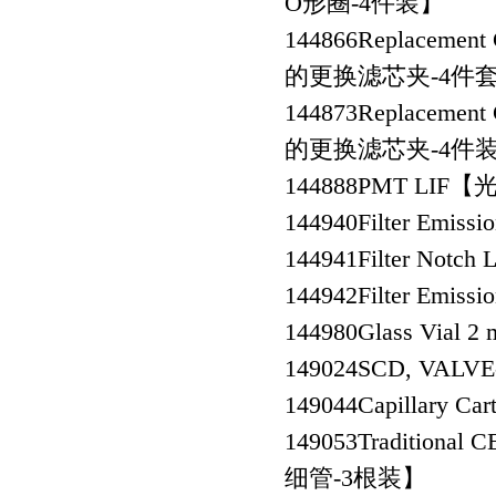
O形圈-4件装】
144866
Replacement
的更换滤芯夹-4件
144873
Replacement
的更换滤芯夹-4件
144888
PMT LIF
144940
Filter Emi
144941
Filter Not
144942
Filter Emi
144980
Glass Vial 
149024
SCD, VAL
149044
Capillary
149053
Traditional
细管-3根装】