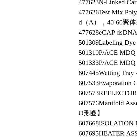
477623
N-Linked C
477626
Test Mix Po
d（A），40-60
477628
eCAP dsDN
501309
Labeling D
501310
P/ACE MDQ
501333
P/ACE MDQ
607445
Wetting Tr
607533
Evaporati
607573
REFLECT
607576
Manifold 
O形圈】
607668
ISOLATIO
607695
HEATER A