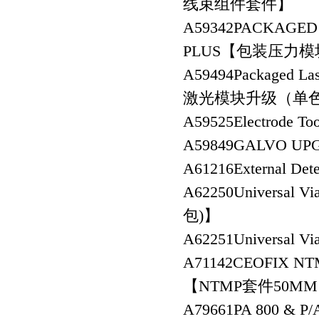
线束组件套件】
A59342
PACKAGED 
PLUS【包装压力
A59494
Packaged La
激光模块升级（单色）
A59525
Electrode
A59849
GALVO U
A61216
External 
A62250
Universal
包)】
A62251
Universal 
A71142
CEOFIX NTM
【NTMP套件50MM 
A79661
PA 800 & P