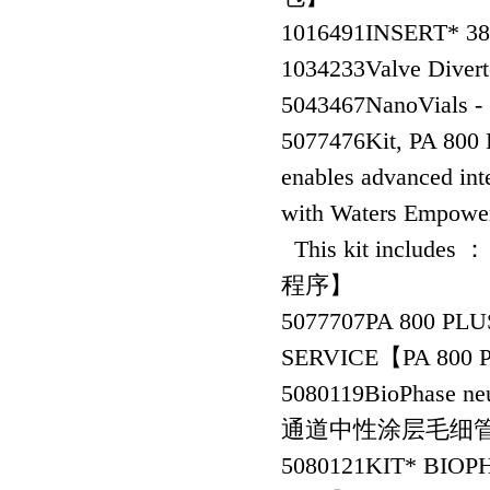
1016491
INSERT* 
1034233
Valve Dive
5043467
NanoVials
5077476
Kit, PA 800
enables advanced int
with Waters Empower
This kit includes
程序】
5077707
PA 800 PL
SERVICE【PA 8
5080119
BioPhase neu
通道中性涂层毛细
5080121
KIT* BIOP