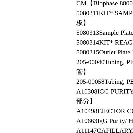
CM【Biophase 
5080311
KIT* SA
板】
5080313
Sample P
5080314
KIT* RE
5080315
Outlet P
205-00040
Tubing, P
管】
205-00058
Tubing,
A10308
IGG PURIT
部分】
A10498
EJECTOR 
A10663
IgG Purity
A11147
CAPILLAR