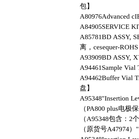
包】
A80976
Advanced
A84905
SERVICE 
A85781
BD ASSY,
离，cesequer-ROH
A93909
BD ASSY,
A94461
Sample Via
A94462
Buffer V
盘】
A95348
"Insertion 
（PA800 plus电
（A95348包含：2个A
（原货号A47974）"