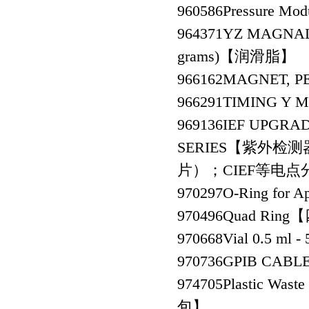
960586
Pressure Mo
964371
YZ MAGNALUB
grams)【润滑脂】
966162
MAGNET, 
966291
TIMING Y
969136
IEF UPGRAD
SERIES【紫外检测器
片）；CIEF等电
970297
O-Ring for
970496
Quad Rin
970668
Vial 0.5 m
970736
GPIB CAB
974705
Plastic Wa
包】