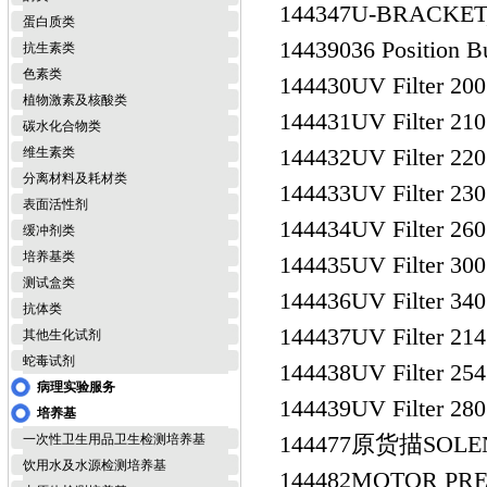
144347
U-BRACKE
蛋白质类
144390
36 Positio
抗生素类
色素类
144430
UV Filte
植物激素及核酸类
144431
UV Filte
碳水化合物类
144432
UV Filte
维生素类
分离材料及耗材类
144433
UV Filte
表面活性剂
144434
UV Filte
缓冲剂类
培养基类
144435
UV Filte
测试盒类
144436
UV Filter
抗体类
144437
UV Filter
其他生化试剂
蛇毒试剂
144438
UV Filte
病理实验服务
144439
UV Filte
培养基
144477
原货描SOLEN
一次性卫生用品卫生检测培养基
饮用水及水源检测培养基
144482
MOTOR P