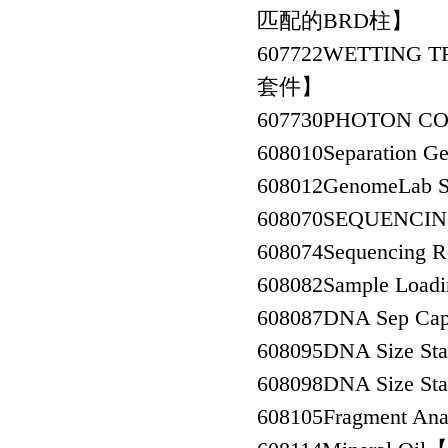
匹配的BRD柱】
607722
WETTING 
套件】
607730
PHOTON C
608010
Separatio
608012
GenomeLab 
608070
SEQUENCI
608074
Sequencin
608082
Sample Lo
608087
DNA Sep C
608095
DNA Size S
608098
DNA Size S
608105
Fragment 