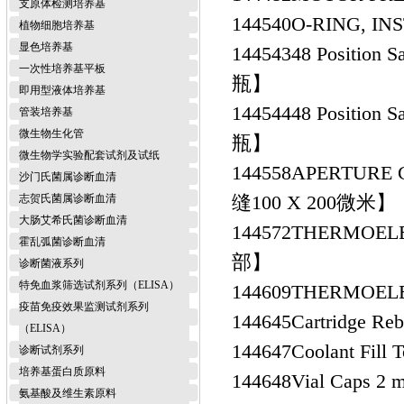
支原体检测培养基
144540
O-RING, 
植物细胞培养基
显色培养基
144543
48 Positi
一次性培养基平板
瓶】
即用型液体培养基
144544
48 Positio
管装培养基
微生物生化管
瓶】
微生物学实验配套试剂及试纸
144558
APERTURE 
沙门氏菌属诊断血清
缝100 X 200微米】
志贺氏菌属诊断血清
大肠艾希氏菌诊断血清
144572
THERMOEL
霍乱弧菌诊断血清
部】
诊断菌液系列
特免血浆筛选试剂系列（ELISA）
144609
THERMOEL
疫苗免疫效果监测试剂系列
144645
Cartridge
（ELISA）
144647
Coolant F
诊断试剂系列
培养基蛋白质原料
144648
Vial Caps 2
氨基酸及维生素原料