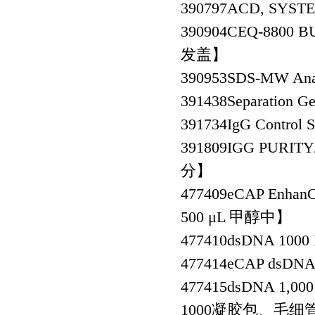
390797
ACD, SYS
390904
CEQ-8800 
发盖】
390953
SDS-MW A
391438
Separation
391734
IgG Contr
391809
IGG PURIT
分】
477409
eCAP Enha
500 μL 甲醇中】
477410
dsDNA 1
477414
eCAP dsDN
477415
dsDNA 1,000 
1000凝胶包、毛