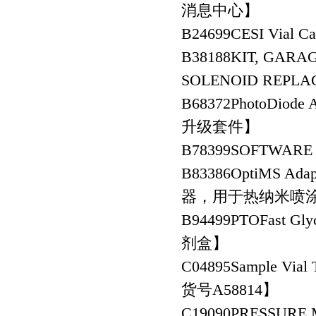
消息中心】
B24699
CESI Vial
B38188
KIT, GARA
SOLENOID RE
B68372
PhotoDiod
升级套件】
B78399
SOFTWARE
B83386
OptiMS Adap
器，用于热纳米喷涂F
B94499PTO
Fast G
剂盒】
C04895
Sample Vi
货号A58814】
C19090
PRESSUR