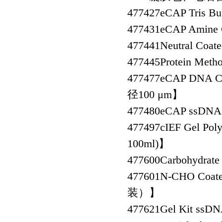
477427
eCAP Tris 
477431
eCAP Amin
477441
Neutral Co
477445
Protein M
477477
eCAP DNA C
径100 μm】
477480
eCAP ssD
477497
cIEF Gel P
100ml)】
477600
Carbohydra
477601
N-CHO Coat
装）】
477621
Gel Kit ss