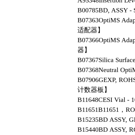
A95348
Insertion Lev
B00785
BD, ASSY
B07363
OptiMS Adap
适配器】
B07366
OptiMS Ada
器】
B07367
Silica Su
B07368
Neutral Op
B07906
GEXP, RO
计数器板】
B11648
CESI Vial 
B11651
B11651，RO
B15235
BD ASSY,
B15440
BD ASSY,