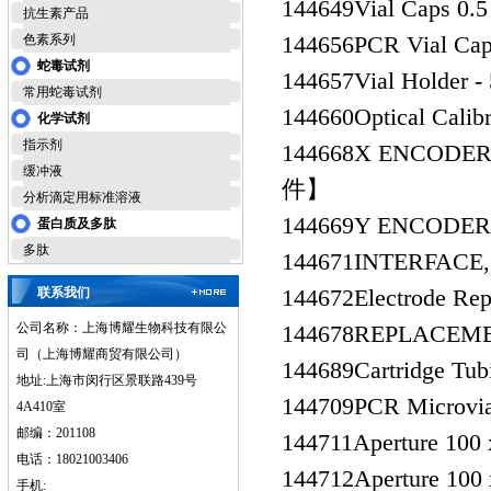
144649
Vial Caps 
抗生素产品
144656
PCR Vial Cap
色素系列
蛇毒试剂
144657
Vial Holde
常用蛇毒试剂
144660
Optical Ca
化学试剂
指示剂
144668
X ENCODER
缓冲液
件】
分析滴定用标准溶液
144669
Y ENCODE
蛋白质及多肽
多肽
144671
INTERFA
144672
Electrode
联系我们
公司名称：上海博耀生物科技有限公
144678
REPLACEM
司（上海博耀商贸有限公司）
144689
Cartridge
地址:上海市闵行区景联路439号
144709
PCR Microv
4A410室
邮编：201108
144711
Aperture 10
电话：18021003406
144712
Aperture 10
手机: