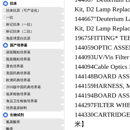
抗体
Kit, D2 Lamp Rep
抗体抗原（可产业化）
144667
"Deuterium
一抗
标记抗体（一抗）
Kit, D2 Lamp Rep
标记抗体（二抗）
19675
FITTING* 
免疫球蛋白抗原
国产培养基
144059
OPTIC A
袋装颗粒培养基
144093
UV/Vis Fi
瓶装颗粒培养基
144094
Cable Op
显色培养基
美国药典培养基
144148
BOARD AS
欧洲药典培养基
144159
HARNESS
2010版中国药典培养基
144194
BOARD AS
临床检验培养基
食品卫生检验培养基
144297
FILTER W
培养基原材料
144330
CARTRIDGE
生物试剂
氨基酸类
米】
酶类