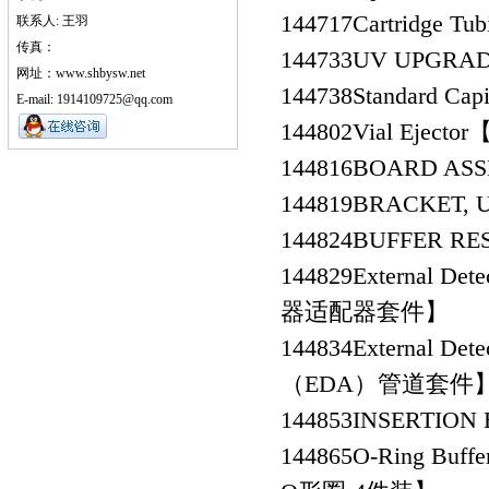
144717
Cartridge 
联系人: 王羽
传真：
144733
UV UPGR
网址：www.shbysw.net
144738
Standard C
E-mail: 1914109725@qq.com
144802
Vial Eje
144816
BOARD AS
144819
BRACKET,
144824
BUFFER R
144829
External De
器适配器套件】
144834
External D
（EDA）管道套件
144853
INSERTIO
144865
O-Ring Buf