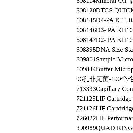
608114
Mineral O
608120
DTCS QUI
608145
D4-PA KIT
608146
D3- PA KI
608147
D2- PA KI
608395
DNA Size 
609801
Sample Mic
609844
Buffer Micr
96孔非无菌-100个/
713333
Capillary 
721125
LIF Cartri
721126
LIF Cartdr
726022
LIF Perfo
890989
QUAD RIN