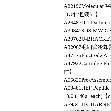
A22196
Molecular 
（3个/包装）】
A26487
10 kDa In
A30341
SDS-MW G
A30762
U-BRACKE
A32067
毛细管冷却
A47775
Electrode
A47922
Cartridge
件】
A55625
Pre-Assemb
A58481
cIEF Peptide 
10.0 (140ul 
A59341
HV HARNES