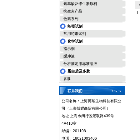
氨基酸及维生素原料
相
抗生素产品
L
色素系列
蛇毒试剂
常用蛇毒试剂
化学试剂
指示剂
缓冲液
分析滴定用标准溶液
蛋白质及多肽
多肽
联系我们
公司名称：上海博耀生物科技有限公
司（上海博耀商贸有限公司）
地址:上海市闵行区景联路439号
4A410室
邮编：201108
电话：18021003406