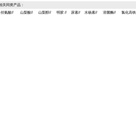
关同类产品：
-丝氨酸//
山梨酸//
山梨醇//
明胶 //
尿素//
水杨素//
溶菌酶//
氯化高铁