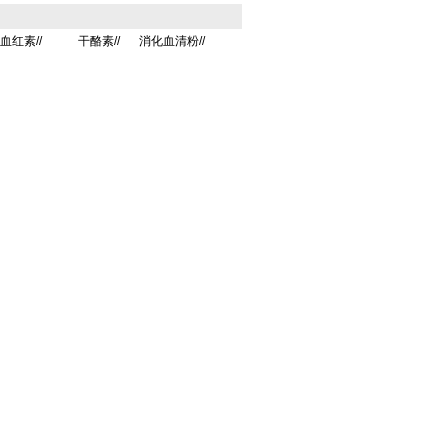
血红素//
干酪素//
消化血清粉//