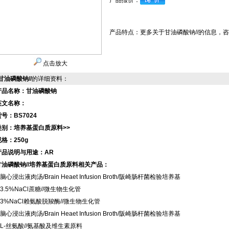
产品报价：
产品特点：
更多关于甘油磷酸钠//的信息，
点击放大
甘油磷酸钠//
的详细资料：
产品名称：甘油磷酸钠
英文名称：
号：BS7024
类别：培养基蛋白质原料>>
规格：250g
产品说明与用途：AR
甘油磷酸钠//培养基蛋白质原料相关产品：
心浸出液肉汤/Brain Heaet Infusion Broth/阪崎肠杆菌检验培养基
3.5%NaCl蔗糖//微生物生化管
3%NaCl赖氨酸脱羧酶//微生物生化管
心浸出液肉汤/Brain Heaet Infusion Broth/阪崎肠杆菌检验培养基
L-丝氨酸//氨基酸及维生素原料