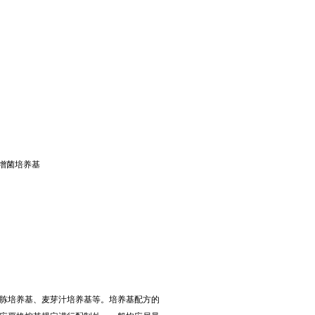
养基
基
数检测，增菌培养基
胨培养基、麦芽汁培养基等。培养基配方的