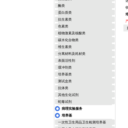
酶类
蛋白质类
抗生素类
色素类
如
植物激素及核酸类
碳水化合物类
维生素类
分离材料及耗材类
表面活性剂
缓冲剂类
培养基类
测试盒类
抗体类
其他生化试剂
蛇毒试剂
病理实验服务
培养基
一次性卫生用品卫生检测培养基