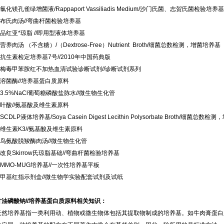
化镁孔雀绿增菌液/Rappaport Vassiliadis Medium/沙门氏菌、志贺氏菌检验培
布氏肉汤//弯曲杆菌检验培养基
品红亚*琼脂 //即用型液体培养基
养肉汤 （不含糖）/（Dextrose-Free）Nutrient Broth/细菌总数检测，增菌培养
抗生素检定培养基7号//2010年中国药典版
梅毒甲苯胺红不加热血清试验诊断试剂//诊断试剂系列
溶菌酶//培养基蛋白质原料
3.5%NaCl葡萄糖磷酸盐胨水//微生物生化管
叶酸//氨基酸及维生素原料
CDLP液体培养基/Soya Casein Digest Lecithin Polysorbate Broth/细菌总
维生素K3//氨基酸及维生素原料
鸟氨酸脱羧酶肉汤//微生物生化管
改良Skirrow氏琼脂基础//弯曲杆菌检验培养基
MMO-MUG培养基//一次性培养基平板
甲基红指示剂盒//微生物学实验配套试剂及试纸
甘油磷酸钠//培养基蛋白质原料相关知识：
天然培养基指一类利用动、植物或微生物体包括其提取物制成的培养基。如牛肉膏蛋白