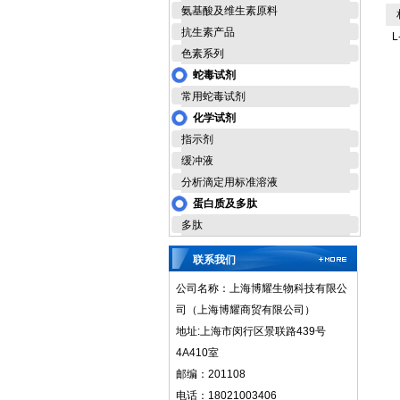
氨基酸及维生素原料
相
抗生素产品
L
色素系列
蛇毒试剂
常用蛇毒试剂
化学试剂
指示剂
缓冲液
分析滴定用标准溶液
蛋白质及多肽
多肽
联系我们
公司名称：上海博耀生物科技有限公
司（上海博耀商贸有限公司）
地址:上海市闵行区景联路439号
4A410室
邮编：201108
电话：18021003406