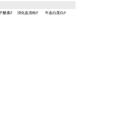
干酪素//
消化血清粉//
牛血白蛋白//