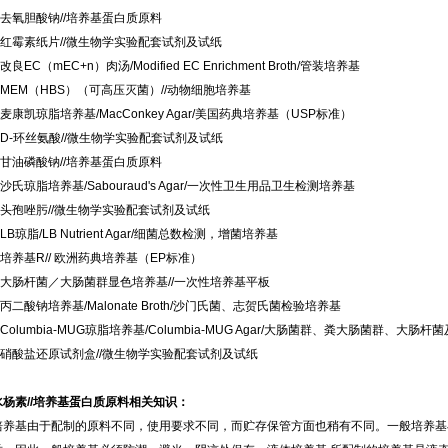
去氧胆酸钠//培养基蛋白质原料
红霉素纸片//微生物学实验配套试剂及试纸
良EC（mEC+n）肉汤/Modified EC Enrichment Broth/管装培养基
MEM（HBS）（可高压灭菌）//动物细胞培养基
麦康凯琼脂培养基/MacConkey Agar/美国药典培养基（USP标准）
D-环丝氨酸//微生物学实验配套试剂及试纸
甘油磷酸钠//培养基蛋白质原料
沙氏琼脂培养基/Sabouraud's Agar/一次性卫生用品卫生检测培养基
头孢唑肟//微生物学实验配套试剂及试纸
B琼脂/LB Nutrient Agar/细菌总数检测，增菌培养基
培养基R// 欧洲药典培养基（EP标准）
大肠杆菌／大肠菌群显色培养基//一次性培养基平板
丙二酸钠培养基/Malonate Broth/沙门氏菌、志贺氏菌检验培养基
Columbia-MUG琼脂培养基/Columbia-MUG Agar/大肠菌群、粪大肠菌群、
硝酸盐还原试剂盒//微生物学实验配套试剂及试纸
水杨素//培养基蛋白质原料相关知识：
培养基由于配制的原料不同，使用要求不同，而贮存保管方面也稍有不同。一般培养基