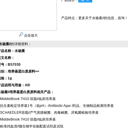
产品报价：
产品特点：
更多关于水杨素//的信息，咨询！
点击放大
水杨素//
的详细资料：
产品名称：水杨素
英文名称：
号：BS7030
类别：培养基蛋白质原料>>
规格：1g
产品说明与用途：AR
水杨素//培养基蛋白质原料相关产品：
iddleBrook 7H10 琼脂//临床培养基
抗生素检定培养基1号（低pH）/Antibiotic Agar /药品、生物制品检测培养基
SCHAEDLER琼脂//产气荚膜梭菌、肉毒梭菌、厌氧菌检验培养基
iddleBrook 7H10 琼脂//临床培养基
标准鸡血清//微生物学实验配套试剂及试纸