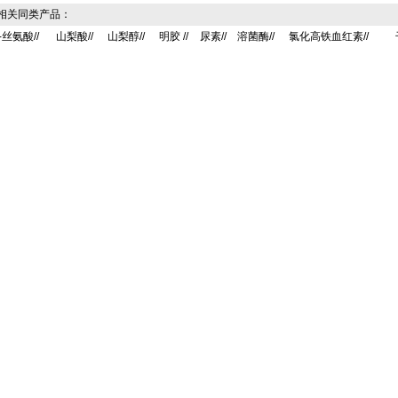
关同类产品：
-丝氨酸//
山梨酸//
山梨醇//
明胶 //
尿素//
溶菌酶//
氯化高铁血红素//