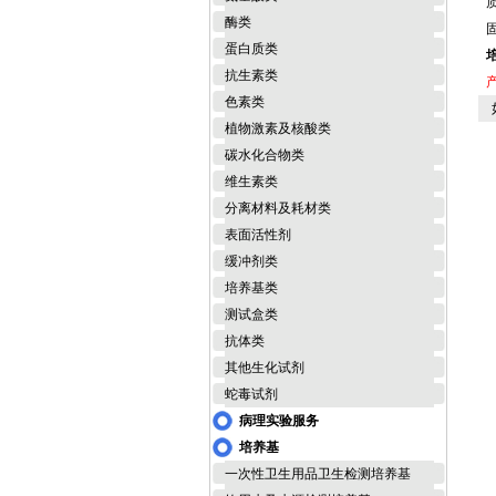
酶类
蛋白质类
抗生素类
色素类
如
植物激素及核酸类
碳水化合物类
维生素类
分离材料及耗材类
表面活性剂
缓冲剂类
培养基类
测试盒类
抗体类
其他生化试剂
蛇毒试剂
病理实验服务
培养基
一次性卫生用品卫生检测培养基