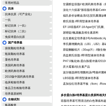
常用对照品
甘露醇盐琼脂// 欧洲药典培养基（
抗体
溴化十六烷基*胺琼脂培养基/Cetrim
抗体抗原（可产业化）
福氏多价诊断血清//志贺氏菌属
一抗
察氏琼脂 //即用型液体培养基
标记抗体（一抗）
EF-18琼脂/EF-18 Agar/沙
标记抗体（二抗）
尿嘧啶//氨基酸及维生素原料
免疫球蛋白抗原
抗生素检定培养基3号/Antibiotic
国产培养基
李氏菌增菌肉汤（LB1，LB2）基础/Lis
袋装颗粒培养基
萘啶酮酸纸片（30ug/片）//微
瓶装颗粒培养基
高盐察氏琼脂 //即用型液体培养
显色培养基
PH7.0氯化钠-蛋白胨缓冲液//20
美国药典培养基
庆大霉素//抗生素产品
欧洲药典培养基
波尔顿选择性增菌肉汤//弯曲杆
2010版中国药典培养基
LBS琼脂 //即用型液体培养基
临床检验培养基
孟加拉红培养基平板（9cm）/Rose 
食品卫生检验培养基
培养基原材料
多价蛋白胨//培养基蛋白质原料相关
生物试剂
琼脂培养基可用清洁的白色薄绒布
氨基酸类