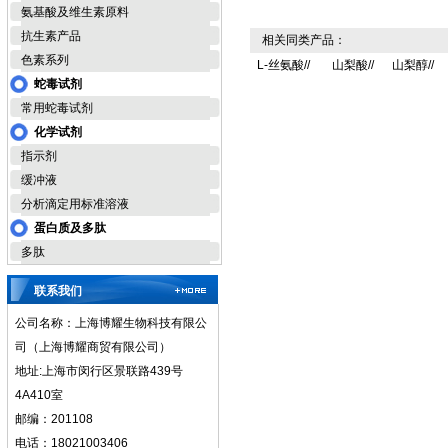
氨基酸及维生素原料
抗生素产品
相关同类产品：
色素系列
L-丝氨酸//
山梨酸//
山梨醇//
蛇毒试剂
常用蛇毒试剂
化学试剂
指示剂
缓冲液
分析滴定用标准溶液
蛋白质及多肽
多肽
联系我们
公司名称：上海博耀生物科技有限公
司（上海博耀商贸有限公司）
地址:上海市闵行区景联路439号
4A410室
邮编：201108
电话：18021003406