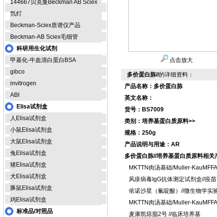
144667贝克曼Beckman AB Sciex
氘灯
Beckman-Sciex质谱仪产品
Beckman-AB Sciex毛细管
科研用生化试剂
甲基化-牛血清白蛋白BSA
点击放大
gibco
多价蛋白胨//
的详细资料：
invitrogen
产品名称：多价蛋白胨
ABI
英文名称：
Elisa试剂盒
货号：BS7009
人Elisa试剂盒
类别：培养基蛋白质原料>>
小鼠Elisa试剂盒
规格：250g
大鼠Elisa试剂盒
产品说明与用途：AR
兔Elisa试剂盒
多价蛋白胨//培养基蛋白质原料相关
猪Elisa试剂盒
MKTTN肉汤基础/Muller-KauMFFA
犬Elisa试剂盒
风疹病毒IgG抗体测定试剂盒//疫
豚鼠Elisa试剂盒
依诺沙星（氟啶酸）//微生物学
鸡Elisa试剂盒
MKTTN肉汤基础/Muller-KauMFFA
标准品/对照品
麦康凯琼脂2号 //临床培养基