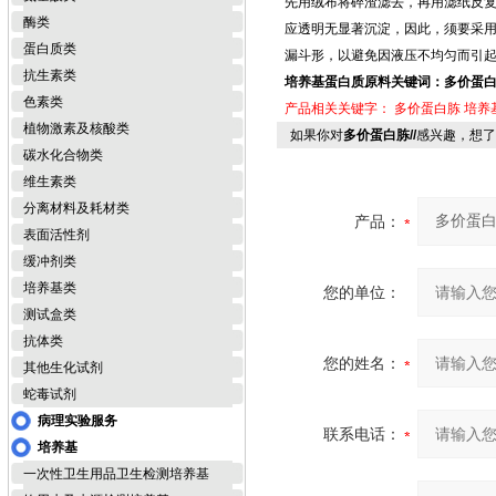
先用绒布将碎渣滤去，再用滤纸反
酶类
应透明无显著沉淀，因此，须要采
蛋白质类
漏斗形，以避免因液压不均匀而引
抗生素类
培养基蛋白质原料关键词：多价蛋
色素类
产品相关关键字：
多价蛋白胨
培养
植物激素及核酸类
如果你对
多价蛋白胨//
感兴趣，想了
碳水化合物类
维生素类
分离材料及耗材类
产品：
表面活性剂
缓冲剂类
培养基类
您的单位：
测试盒类
抗体类
您的姓名：
其他生化试剂
蛇毒试剂
病理实验服务
联系电话：
培养基
一次性卫生用品卫生检测培养基