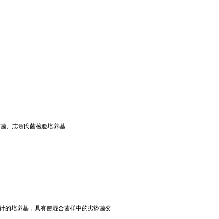
）/沙门氏菌、志贺氏菌检验培养基
计的培养基，具有使混合菌样中的劣势菌变