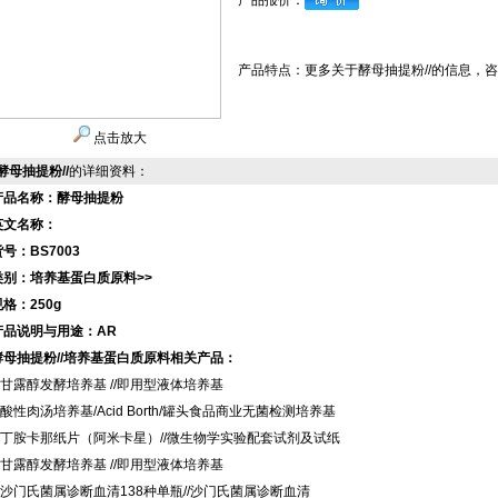
产品报价：
产品特点：
更多关于酵母抽提粉//的信息，
点击放大
酵母抽提粉//
的详细资料：
产品名称：酵母抽提粉
英文名称：
号：BS7003
类别：培养基蛋白质原料>>
规格：250g
产品说明与用途：AR
酵母抽提粉//培养基蛋白质原料相关产品：
甘露醇发酵培养基 //即用型液体培养基
酸性肉汤培养基/Acid Borth/罐头食品商业无菌检测培养基
丁胺卡那纸片（阿米卡星）//微生物学实验配套试剂及试纸
甘露醇发酵培养基 //即用型液体培养基
沙门氏菌属诊断血清138种单瓶//沙门氏菌属诊断血清