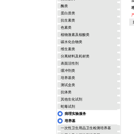
酶类
蛋白质类
抗生素类
如
色素类
植物激素及核酸类
碳水化合物类
维生素类
分离材料及耗材类
表面活性剂
缓冲剂类
培养基类
测试盒类
抗体类
其他生化试剂
蛇毒试剂
病理实验服务
培养基
一次性卫生用品卫生检测培养基