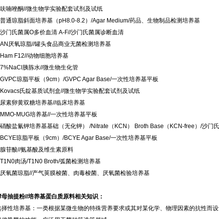
呋喃唑酮//微生物学实验配套试剂及试纸
普通琼脂斜面培养基（pH8.0-8.2）/Agar Medium/药品、生物制品检测培养基
沙门氏菌属O多价血清 A-F//沙门氏菌属诊断血清
AN厌氧琼脂//罐头食品商业无菌检测培养基
Ham F12//动物细胞培养基
7%NaCl胰胨水//微生物生化管
GVPC琼脂平板（9cm）/GVPC Agar Base/一次性培养基平板
Kovacs氏靛基质试剂盒//微生物学实验配套试剂及试纸
尿素卵黄双糖培养基//临床培养基
MMO-MUG培养基//一次性培养基平板
硝酸盐氰钾培养基基础（无化钾） /Nitrate（KCN） Broth Base（KCN-free
BCYE琼脂平板（9cm）/BCYE Agar Base/一次性培养基平板
腺苷酸//氨基酸及维生素原料
1N0肉汤/T1N0 Broth/弧菌检测培养基
厌氧菌琼脂//产气荚膜梭菌、肉毒梭菌、厌氧菌检验培养基
酵母抽提粉//培养基蛋白质原料相关知识：
选择性培养基：一类根据某微生物的特殊营养要求或其对某化学、物理因素的抗性而设