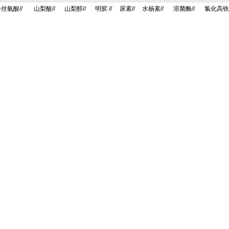
-丝氨酸//
山梨酸//
山梨醇//
明胶 //
尿素//
水杨素//
溶菌酶//
氯化高铁