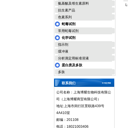
氨基酸及维生素原料
L
抗生素产品
色素系列
蛇毒试剂
常用蛇毒试剂
化学试剂
指示剂
缓冲液
分析滴定用标准溶液
蛋白质及多肽
多肽
联系我们
公司名称：上海博耀生物科技有限公
司（上海博耀商贸有限公司）
地址:上海市闵行区景联路439号
4A410室
邮编：201108
电话：18021003406