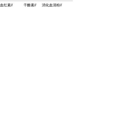
血红素//
干酪素//
消化血清粉//