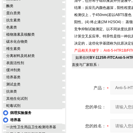
清中，也分布于组织液及外分泌液中。5.
酶类
结果：反应孔内颜色越深，阳性程度越强
蛋白质类
检测仪上，于450nm(若以ABTS显
抗生素类
阳性。(4) 终止液(2M H2SO4)：
色素类
竞争抑制试验测定。以不同浓度抗原和
植物激素及核酸类
计算交叉反应率。特异性是指一种抗
碳水化合物类
决定的，这些化学基团称为抗原决定
维生素类
产品相关关键字：
Anti-5-HTR1B
分离材料及耗材类
如果你对
BY-1125R-FITCAnti-5
表面活性剂
直接与厂家联系：
缓冲剂类
培养基类
测试盒类
产品：
抗体类
其他生化试剂
蛇毒试剂
您的单位：
病理实验服务
培养基
您的姓名：
一次性卫生用品卫生检测培养基