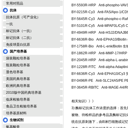
常用对照品
BY-5593R-HRP Anti-phosp
抗体
BY-0215R-Cy3 Anti-FAS/Apo
抗体抗原（可产业化）
BY-5645R-Cy3 Anti-phospho-
一抗
BY-5101R-Cy5 Anti-MFAP3L
标记抗体（一抗）
BY-4949R-HRP Anti-HSJ2/
标记抗体（二抗）
BY-6636R-Bio Anti-EPHA1
免疫球蛋白抗原
BY-1758R-Bio Anti-L-enk/
国产培养基
BY-1862R-HRP Anti-MMP-
袋装颗粒培养基
BY-2045R-HRP Anti-alpha-
瓶装颗粒培养基
BY-1228R-FITC Anti-alpha A
显色培养基
BY-6636R-Cy3 Anti-EPHA1
美国药典培养基
BY-0496R-PE Anti-SLC24A
欧洲药典培养基
BY-3645R-RBITC Anti-MAGE
2010版中国药典培养基
临床检验培养基
相关知识》》》
食品卫生检验培养基
3) 酶标记抗体工作浓度的选择：首先
培养基原材料
被物、待检样品的参考品及酶标记抗体分
生物试剂
统在抗原刺激下，由B淋巴细胞或记
氨基酸类