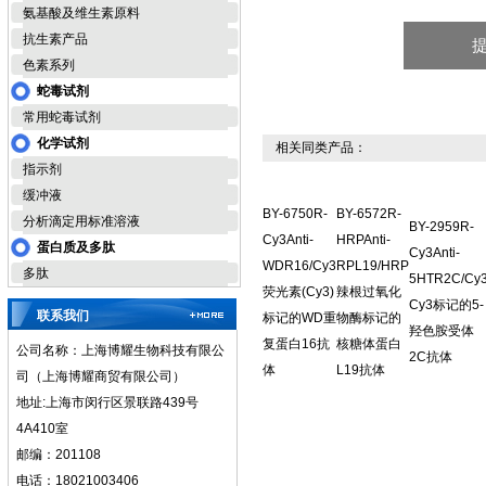
氨基酸及维生素原料
抗生素产品
色素系列
蛇毒试剂
常用蛇毒试剂
化学试剂
相关同类产品：
指示剂
缓冲液
BY-6750R-
BY-6572R-
分析滴定用标准溶液
BY-2959R-
Cy3Anti-
HRPAnti-
蛋白质及多肽
Cy3Anti-
WDR16/Cy3
RPL19/HRP
多肽
5HTR2C/Cy
荧光素(Cy3)
辣根过氧化
Cy3标记的5-
联系我们
标记的WD重
物酶标记的
羟色胺受体
复蛋白16抗
核糖体蛋白
公司名称：上海博耀生物科技有限公
2C抗体
体
L19抗体
司（上海博耀商贸有限公司）
地址:上海市闵行区景联路439号
4A410室
邮编：201108
电话：18021003406