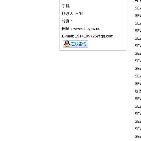
FI
手机:
SE
联系人: 王羽
SE
传真：
SE
网址：www.shbysw.net
SE
E-mail: 1914109725@qq.com
SE
SE
SE
SE
SE
SE
SE
胶
SE
SE
SE
SE
SE
SE