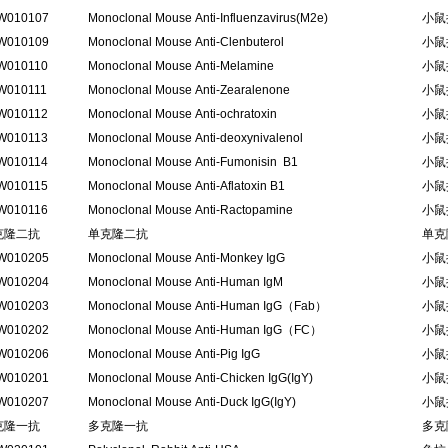
W010107
Monoclonal Mouse Anti-Influenzavirus(M2e)
小鼠
W010109
Monoclonal Mouse Anti-Clenbuterol
小鼠
W010110
Monoclonal Mouse Anti-Melamine
小鼠
W010111
Monoclonal Mouse Anti-Zearalenone
小鼠
W010112
Monoclonal Mouse Anti-ochratoxin
小鼠
W010113
Monoclonal Mouse Anti-deoxynivalenol
小鼠
W010114
Monoclonal Mouse Anti-Fumonisin B1
小鼠
W010115
Monoclonal Mouse Anti-Aflatoxin B1
小鼠
W010116
Monoclonal Mouse Anti-Ractopamine
小鼠
克隆二抗
单克隆二抗
单克
W010205
Monoclonal Mouse Anti-Monkey IgG
小鼠
W010204
Monoclonal Mouse Anti-Human IgM
小鼠
W010203
Monoclonal Mouse Anti-Human IgG（Fab）
小鼠
W010202
Monoclonal Mouse Anti-Human IgG（FC）
小鼠
W010206
Monoclonal Mouse Anti-Pig IgG
小鼠
W010201
Monoclonal Mouse Anti-Chicken IgG(IgY)
小鼠
W010207
Monoclonal Mouse Anti-Duck IgG(IgY)
小鼠
克隆一抗
多克隆一抗
多克