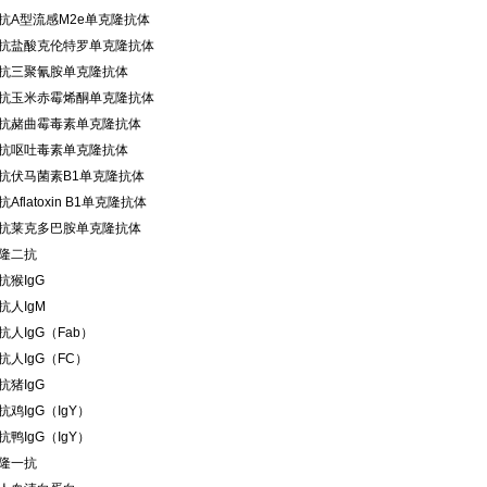
抗A型流感M2e单克隆抗体
抗盐酸克伦特罗单克隆抗体
抗三聚氰胺单克隆抗体
抗玉米赤霉烯酮单克隆抗体
抗赭曲霉毒素单克隆抗体
抗呕吐毒素单克隆抗体
抗伏马菌素B1单克隆抗体
抗
Aflatoxin B1
单克隆抗体
抗莱克多巴胺单克隆抗体
隆二抗
抗猴IgG
抗人IgM
抗人IgG（Fab）
抗人IgG（FC）
抗猪IgG
抗鸡IgG（IgY）
抗鸭IgG（IgY）
隆一抗