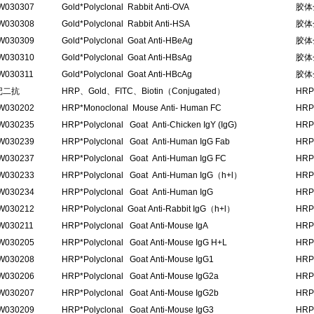
W030307
Gold*Polyclonal Rabbit Anti-OVA
胶体
W030308
Gold*Polyclonal Rabbit Anti-HSA
胶体
W030309
Gold*Polyclonal Goat Anti-HBeAg
胶体
W030310
Gold*Polyclonal Goat Anti-HBsAg
胶体
W030311
Gold*Polyclonal Goat Anti-HBcAg
胶体
记二抗
HRP、Gold、FITC、Biotin（Conjugated）
HR
W030202
HRP*Monoclonal Mouse Anti- Human FC
HRP
W030235
HRP*Polyclonal Goat Anti-Chicken IgY (IgG)
HRP
W030239
HRP*Polyclonal Goat Anti-Human IgG Fab
HRP
W030237
HRP*Polyclonal Goat Anti-Human IgG FC
HRP
W030233
HRP*Polyclonal Goat Anti-Human IgG（h+l）
HRP
W030234
HRP*Polyclonal Goat Anti-Human IgG
HRP
W030212
HRP*Polyclonal Goat Anti-Rabbit IgG（h+l）
HRP
W030211
HRP*Polyclonal Goat Anti-Mouse IgA
HR
W030205
HRP*Polyclonal Goat Anti-Mouse IgG H+L
HRP
W030208
HRP*Polyclonal Goat Anti-Mouse IgG1
HR
W030206
HRP*Polyclonal Goat Anti-Mouse IgG2a
HRP
W030207
HRP*Polyclonal Goat Anti-Mouse IgG2b
HRP
W030209
HRP*Polyclonal Goat Anti-Mouse IgG3
HR