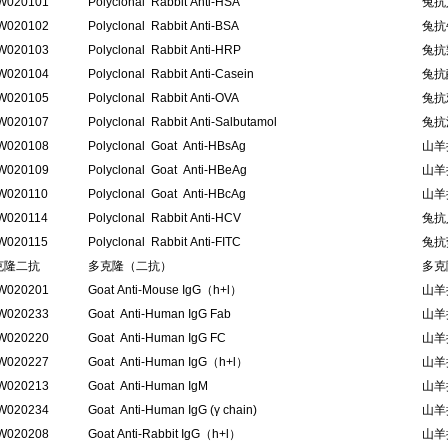
W020101
Polyclonal Rabbit Anti-HSA
兔抗
W020102
Polyclonal Rabbit Anti-BSA
兔抗
W020103
Polyclonal Rabbit Anti-HRP
兔抗
W020104
Polyclonal Rabbit Anti-Casein
兔抗
W020105
Polyclonal Rabbit Anti-OVA
兔抗
W020107
Polyclonal Rabbit Anti-Salbutamol
兔抗
W020108
Polyclonal Goat Anti-HBsAg
山羊
W020109
Polyclonal Goat Anti-HBeAg
山羊
W020110
Polyclonal Goat Anti-HBcAg
山羊
W020114
Polyclonal Rabbit Anti-HCV
兔抗
W020115
Polyclonal Rabbit Anti-FITC
兔抗
克隆二抗
多克隆（二抗）
多克
W020201
Goat Anti-Mouse IgG（h+l）
山羊抗
W020233
Goat Anti-Human IgG Fab
山羊
W020220
Goat Anti-Human IgG FC
山羊
W020227
Goat Anti-Human IgG（h+l）
山羊抗
W020213
Goat Anti-Human IgM
山羊
W020234
Goat Anti-Human IgG (γ chain)
山羊抗
W020208
Goat Anti-Rabbit IgG（h+l）
山羊抗