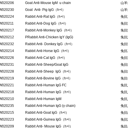
W020206
Goat Anti-Mouse IgM u chain
山羊
W020230
Goat Anti- Pig IgG（h+l）
山羊抗
W020224
Rabbit Anti-Rat IgG（h+l）
兔抗大
W020211
Rabbit Anti-Dog IgG（h+l）
兔抗狗
W020217
Rabbit Anti-Monkey IgG（h+l）
兔抗猴
W020212
PRabbit Anti-Chicken IgY (IgG)
兔抗鸡
W020232
Rabbit Anti- Donkey IgG（h+l）
兔抗驴
W020214
Rabbit Anti-Horse IgG（h+l）
兔抗马
W020226
Rabbit Anti-Cat IgG（h+l）
兔抗猫
W020231
Rabbit Anti-Sheep/Goat IgG
兔抗
W020228
Rabbit Anti-Sheep IgG（h+l）
兔抗绵
W020219
Rabbit Anti-Bovine IgG（h+l）
兔抗牛
W020221
Rabbit Anti-Human IgG FC
兔抗人
W020218
Rabbit Anti-Human IgG（h+l）
兔抗人
W020210
Rabbit Anti-Human IgM
兔抗
W020235
Rabbit Anti-Human IgG (γ chain)
兔抗人
W020215
Rabbit Anti-Goat IgG（h+l）
兔抗山
W020223
Rabbit Anti-Guinea IgG（h+l）
兔抗豚
W020209
Rabbit Anti- Mouse IgG（h+l）
兔抗小