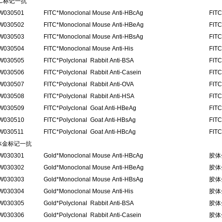
TC标记一抗
W030501
FITC*Monoclonal Mouse Anti-HBcAg
FI
W030502
FITC*Monoclonal Mouse Anti-HBeAg
FI
W030503
FITC*Monoclonal Mouse Anti-HBsAg
FI
W030504
FITC*Monoclonal Mouse Anti-His
FIT
W030505
FITC*Polyclonal Rabbit Anti-BSA
FI
W030506
FITC*Polyclonal Rabbit Anti-Casein
FI
W030507
FITC*Polyclonal Rabbit Anti-OVA
FI
W030508
FITC*Polyclonal Rabbit Anti-HSA
FI
W030509
FITC*Polyclonal Goat Anti-HBeAg
FI
W030510
FITC*Polyclonal Goat Anti-HBsAg
FI
W030511
FITC*Polyclonal Goat Anti-HBcAg
FI
体金标记一抗
W030301
Gold*Monoclonal Mouse Anti-HBcAg
胶体
W030302
Gold*Monoclonal Mouse Anti-HBeAg
胶体
W030303
Gold*Monoclonal Mouse Anti-HBsAg
胶体
W030304
Gold*Monoclonal Mouse Anti-His
胶体
W030305
Gold*Polyclonal Rabbit Anti-BSA
胶体
W030306
Gold*Polyclonal Rabbit Anti-Casein
胶体