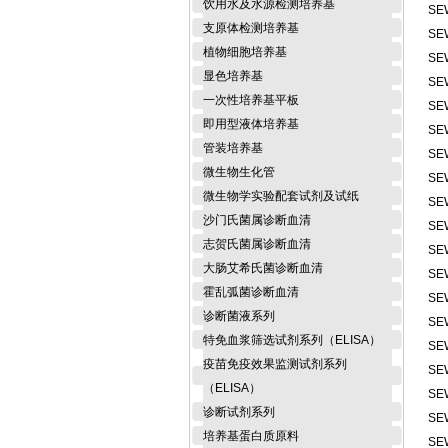
饮用水及水源检测培养基
SE
支原体检测培养基
SE
植物细胞培养基
SE
显色培养基
SE
一次性培养基平板
SE
即用型液体培养基
SE
管装培养基
SE
微生物生化管
SE
微生物学实验配套试剂及试纸
SE
沙门氏菌属诊断血清
SE
志贺氏菌属诊断血清
SE
大肠艾希氏菌诊断血清
SE
霍乱弧菌诊断血清
SE
诊断菌液系列
SE
特免血浆筛选试剂系列（ELISA）
SE
疫苗免疫效果监测试剂系列
SE
（ELISA）
SE
诊断试剂系列
SE
培养基蛋白质原料
SE