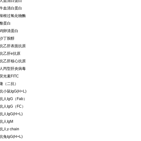
人血清白蛋白
牛血清白蛋白
辣根过氧化物酶
酪蛋白
鸡卵清蛋白
沙丁胺醇
抗乙肝表面抗原
抗乙肝e抗原
抗乙肝核心抗原
人丙型肝炎病毒
荧光素FITC
隆（二抗）
小鼠IgG(H+L)
抗人IgG（Fab）
抗人IgG（FC）
人IgG(H+L)
抗人IgM
人γ chain
兔IgG(H+L)