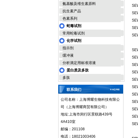
氨基酸及维生素原料
SE
抗生素产品
SE
色素系列
SE
蛇毒试剂
SE
常用蛇毒试剂
SE
化学试剂
指示剂
SE
缓冲液
SE
分析滴定用标准溶液
SE
蛋白质及多肽
SE
多肽
SE
SE
联系我们
SE
公司名称：上海博耀生物科技有限公
SE
司（上海博耀商贸有限公司）
SE
地址:上海市闵行区景联路439号
SE
4A410室
SE
邮编：201108
电话：18021003406