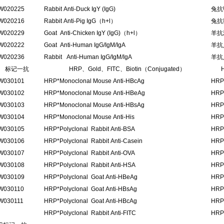
W020225
Rabbit Anti-Duck IgY (IgG)
兔抗鸭
W020216
Rabbit Anti-Pig IgG（h+l）
兔抗猪
W020229
Goat Anti-Chicken IgY (IgG)（h+l）
羊抗鸡
W020222
Goat Anti-Human IgG/IgM/IgA
羊抗人
W020236
Rabbit Anti-Human IgG/IgM/IgA
羊抗人
标记一抗
HRP、Gold、FITC、Biotin（Conjugated）
W030101
HRP*Monoclonal Mouse Anti-HBcAg
HR
W030102
HRP*Monoclonal Mouse Anti-HBeAg
HR
W030103
HRP*Monoclonal Mouse Anti-HBsAg
HR
W030104
HRP*Monoclonal Mouse Anti-His
HR
W030105
HRP*Polyclonal Rabbit Anti-BSA
HR
W030106
HRP*Polyclonal Rabbit Anti-Casein
HR
W030107
HRP*Polyclonal Rabbit Anti-OVA
HR
W030108
HRP*Polyclonal Rabbit Anti-HSA
HR
W030109
HRP*Polyclonal Goat Anti-HBeAg
HR
W030110
HRP*Polyclonal Goat Anti-HBsAg
HR
W030111
HRP*Polyclonal Goat Anti-HBcAg
HR
HRP*Polyclonal Rabbit Anti-FITC
HR