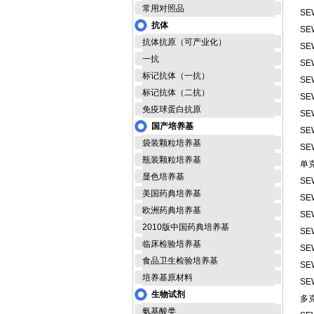
常用对照品
SE
抗体
SE
抗体抗原（可产业化）
SE
一抗
SE
标记抗体（一抗）
SE
标记抗体（二抗）
SE
免疫球蛋白抗原
SE
国产培养基
SE
袋装颗粒培养基
SE
瓶装颗粒培养基
单
显色培养基
SE
美国药典培养基
SE
欧洲药典培养基
SE
2010版中国药典培养基
SE
临床检验培养基
SE
食品卫生检验培养基
SE
培养基原材料
SE
生物试剂
多
氨基酸类