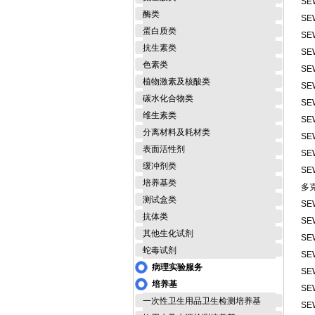
SE
酶类
SE
蛋白质类
SE
抗生素类
SE
色素类
SE
植物激素及核酸类
SE
碳水化合物类
SE
维生素类
SE
分离材料及耗材类
SE
表面活性剂
SE
缓冲剂类
SE
培养基类
多
测试盒类
SE
抗体类
SE
其他生化试剂
SE
蛇毒试剂
SE
病理实验服务
SE
培养基
SE
一次性卫生用品卫生检测培养基
SE