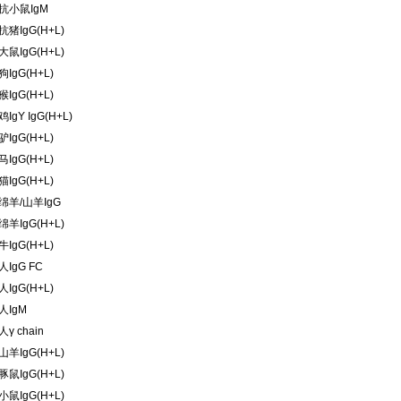
抗小鼠IgM
猪IgG(H+L)
鼠IgG(H+L)
IgG(H+L)
IgG(H+L)
IgY IgG(H+L)
IgG(H+L)
IgG(H+L)
IgG(H+L)
绵羊/山羊IgG
羊IgG(H+L)
IgG(H+L)
IgG FC
IgG(H+L)
人IgM
γ chain
羊IgG(H+L)
鼠IgG(H+L)
鼠IgG(H+L)