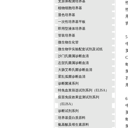
支原体检测培养基
植物细胞培养基
显色培养基
一次性培养基平板
即用型液体培养基
管装培养基
5
微生物生化管
微生物学实验配套试剂及试纸
英
沙门氏菌属诊断血清
C
志贺氏菌属诊断血清
大肠艾希氏菌诊断血清
霍乱弧菌诊断血清
诊断菌液系列
特免血浆筛选试剂系列（ELISA）
疫苗免疫效果监测试剂系列
6
（ELISA）
诊断试剂系列
英
培养基蛋白质原料
氨基酸及维生素原料