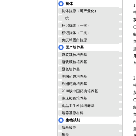
抗体
1
抗体抗原（可产业化）
一抗
英
标记抗体（一抗）
C
标记抗体（二抗）
蛇
免疫球蛋白抗原
国产培养基
袋装颗粒培养基
瓶装颗粒培养基
显色培养基
美国药典培养基
2
欧洲药典培养基
2010版中国药典培养基
英
临床检验培养基
食品卫生检验培养基
培养基原材料
生物试剂
氨基酸类
酶类