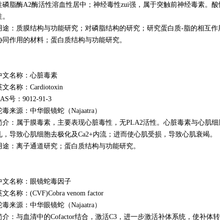
性磷脂酶A2酶活性溶血性居中；神经毒性zui强，属于突触前神经毒素。酸性
性。
用途：质膜结构与功能研究；对磷脂结构的研究；研究蛋白质-脂的相互作
协同作用的材料；蛋白质结构与功能研究。
中文名称：心脏毒素
文名称：Cardiotoxin
AS号：9012-91-3
蛇毒来源：中华眼镜蛇（Najaatra）
简介：属于膜毒素，主要表现心脏毒性，无PLA2活性。心脏毒素与心肌
孔，导致心肌细胞去极化及Ca2+内流；进而使心肌受损，导致心肌衰竭。
用途：离子通道研究；蛋白质结构与功能研究。
中文名称：眼镜蛇毒因子
文名称：(CVF)Cobra venom factor
蛇毒来源：中华眼镜蛇（Najaatra）
简介：与血清中的Cofactor结合，激活C3，进一步激活补体系统，使补