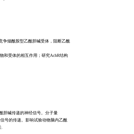
竞争烟酰胺型乙酰胆碱受体，阻断乙酰
物和受体的相互作用；研究AchR结构
乙酰胆碱传递的神经信号。分子量
动信号的传递。影响试验动物脑内乙酰
.