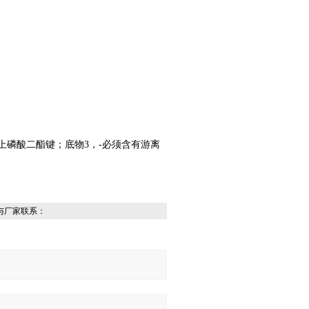
A上磷酸二酯键；底物3，-必须含有游离
与厂家联系：