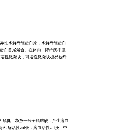
特异性水解纤维蛋白原，水解纤维蛋白
纤维蛋白首尾聚合。在体内，降纤酶不激
可溶性微凝块，可溶性微凝块极易被纤
酯2-酯健，释放一分子脂肪酸，产生溶血
酶活性zui低，溶血活性zui强，中