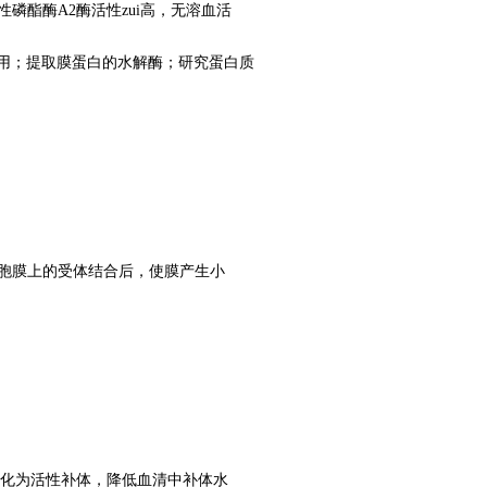
磷酯酶A2酶活性zui高，无溶血活
用；提取膜蛋白的水解酶；研究蛋白质
细胞膜上的受体结合后，使膜产生小
体转化为活性补体，降低血清中补体水