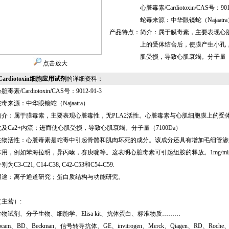
心脏毒素/Cardiotoxin/CAS号：9012
蛇毒来源：中华眼镜蛇（Najaatra
产品特点：
简介：属于膜毒素，主要表现心脏
上的受体结合后，使膜产生小孔，
肌受损，导致心肌衰竭。分子量（7
点击放大
Cardiotoxin细胞应用试剂
的详细资料：
脏毒素/Cardiotoxin/CAS号：9012-91-3
蛇毒来源：中华眼镜蛇（Najaatra）
简介：属于膜毒素，主要表现心脏毒性，无PLA2活性。心脏毒素与心肌细胞膜上的受
化及Ca2+内流；进而使心肌受损，导致心肌衰竭。分子量（7100Da）
生物活性：心脏毒素是蛇毒中引起骨骼和肌肉坏死的成分。该成分还具有增加毛细管渗
作用，例如苯海拉明，异丙嗪，赛庚啶等。这表明心脏毒素可引起组胺的释放。1mg/ml的E
别为C3-C21, C14-C38, C42-C53和C54-C59.
用途：离子通道研究；蛋白质结构与功能研究。
（主营）:
生物试剂、分子生物、细胞学、Elisa kit、抗体蛋白、标准物质………
bcam、BD、Beckman、信号转导抗体、GE、invitrogen、Merck、Qiagen、RD、Roch