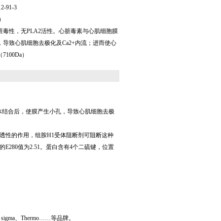
-91-3
）
毒性，无PLA2活性。心脏毒素与心肌细胞膜
导致心肌细胞去极化及Ca2+内流；进而使心
100Da）
体结合后，使膜产生小孔，导致心肌细胞去极
透性的作用，组胺H1受体阻断剂可阻断这种
280值为2.51。蛋白含有4个二硫键，位置
e、sigma、Thermo……等品牌。