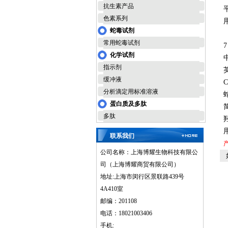
抗生素产品
色素系列
蛇毒试剂
常用蛇毒试剂
7
化学试剂
指示剂
英
缓冲液
C
分析滴定用标准溶液
蛇
蛋白质及多肽
多肽
联系我们
公司名称：上海博耀生物科技有限公
如
司（上海博耀商贸有限公司）
地址:上海市闵行区景联路439号
4A410室
邮编：201108
电话：18021003406
手机: