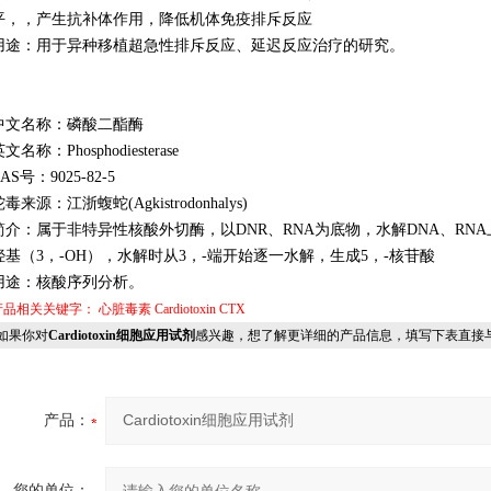
平，，产生抗补体作用，降低机体免疫排斥反应
用途：用于异种移植超急性排斥反应、延迟反应治疗的研究。
中文名称：磷酸二酯酶
文名称：Phosphodiesterase
AS号：9025-82-5
毒来源：江浙蝮蛇(Agkistrodonhalys)
简介：属于非特异性核酸外切酶，以DNR、RNA为底物，水解DNA、RN
羟基（3，-OH），水解时从3，-端开始逐一水解，生成5，-核苷酸
用途：核酸序列分析。
产品相关关键字：
心脏毒素
Cardiotoxin
CTX
果你对
Cardiotoxin细胞应用试剂
感兴趣，想了解更详细的产品信息，填写下表直接
产品：
您的单位：