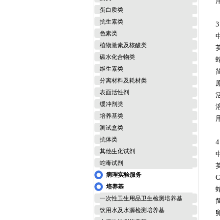
蛋白质类
抗生素类
3
色素类
植物激素及核酸类
英
碳水化合物类
维生素类
分离材料及耗材类
表面活性剂
缓冲剂类
培养基类
测试盒类
抗体类
4
其他生化试剂
蛇毒试剂
英
病理实验服务
培养基
一次性卫生用品卫生检测培养基
饮用水及水源检测培养基