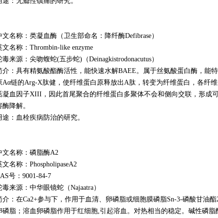
用途：无瘾性镇痛的研究。
中文名称：类凝血酶（卫生部命名：降纤酶Defibrase）
文名称：Thrombin-like enzyme
蛇毒来源：尖吻蝮蛇(五步蛇)（Deinagkistrodonacutus）
简介：具有精氨酸酯酶活性，能快速水解BAEE。属于丝氨酸蛋白酶，能
原Aα链的Arg-X肽健，使纤维蛋白原释放出A肽，转变为纤维蛋白，各
活凝血因子XIII，因此首尾聚合的纤维蛋白多聚体不会和侧向交联，形成
溶酶降解。
用途：血栓疾病防治的研究。
中文名称：磷脂酶A2
文名称：PhospholipaseA2
CAS号：
9001-84-7
蛇毒来源：中华眼镜蛇（Najaatra）
简介：在Ca2+参与下，作用于血清、卵磷脂或细胞膜磷脂Sn-3-磷酸甘油
卵磷脂；溶血卵磷脂作用于红细胞,引起溶血。对热相当的稳定。碱性磷脂酶A2