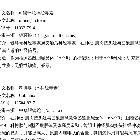
中文名称：α-银环蛇神经毒素
文名称：α-bungarotoxin
AS号：11032-79-4
毒来源：银环蛇（Bungarusmulticinctus）
简介：银环蛇神经毒素属突触后神经毒素，在神经-肌肉接头处与乙酰胆碱
胆碱传递的神经信号。
用途：作为检测乙酰胆碱受体（AchR）的标记物；用于AchR纯化；研究药
与性质；无瘾性镇痛、戒毒。
中文名称：科博肽（α-神经毒素）
文名称：Cobratoxin
CAS号：
12584-83-7
蛇毒来源：中华眼镜蛇（Najaatra）
简介：在神经-肌肉接头处与乙酰胆碱竞争乙酰胆碱受体（nAchR）,阻断
6949。科博肽与N型乙酰胆碱受体高度亲和，能阻止神经肌肉接头神经冲
胆碱的代谢，并能提高人、鼠脑内脑啡肽的含量，其镇痛作用可能与此有关