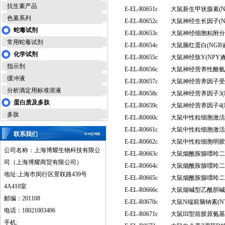
抗生素产品
E-EL-R0651c
大鼠新生甲状腺素(N
色素系列
E-EL-R0652c
大鼠神经生长因子(
蛇毒试剂
E-EL-R0653c
大鼠神经细胞粘附分子
常用蛇毒试剂
E-EL-R0654c
大鼠脑红蛋白(NG
化学试剂
E-EL-R0655c
大鼠神经肽Y(NPY
指示剂
E-EL-R0656c
大鼠神经营养性酪氨酸
缓冲液
E-EL-R0657c
大鼠神经营养因子受
分析滴定用标准溶液
E-EL-R0658c
大鼠神经营养因子3(
蛋白质及多肽
E-EL-R0659c
大鼠神经营养因子4(
多肽
E-EL-R0660c
大鼠中性粒细胞激活蛋
E-EL-R0661c
大鼠中性粒细胞激活蛋
联系我们
E-EL-R0662c
大鼠中性粒细胞明胶
公司名称：上海博耀生物科技有限公
E-EL-R0663c
大鼠烟酰胺腺嘌呤二核
司（上海博耀商贸有限公司）
E-EL-R0664c
大鼠烟酰胺腺嘌呤二核
地址:上海市闵行区景联路439号
E-EL-R0665c
大鼠烟酰胺腺嘌呤二
4A410室
E-EL-R0666c
大鼠烟碱型乙酰胆碱受
邮编：201108
E-EL-R0670c
大鼠N端前脑钠素(NT
电话：18021003406
E-EL-R0671c
大鼠III型前胶原氨
手机: