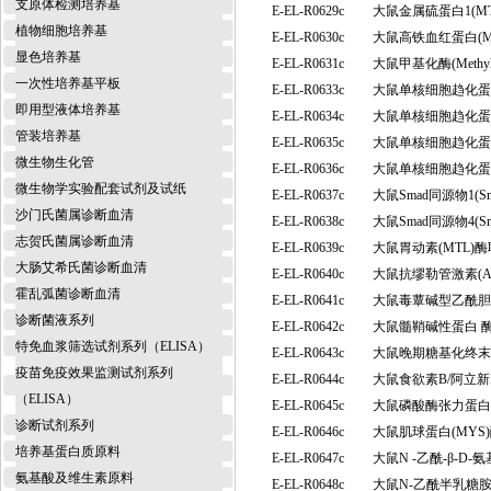
支原体检测培养基
E-EL-R0629c
大鼠金属硫蛋白1(M
植物细胞培养基
E-EL-R0630c
大鼠高铁血红蛋白(
显色培养基
E-EL-R0631c
大鼠甲基化酶(Meth
一次性培养基平板
E-EL-R0633c
大鼠单核细胞趋化蛋白
即用型液体培养基
E-EL-R0634c
大鼠单核细胞趋化蛋白
管装培养基
E-EL-R0635c
大鼠单核细胞趋化蛋白
微生物生化管
E-EL-R0636c
大鼠单核细胞趋化蛋白4
微生物学实验配套试剂及试纸
E-EL-R0637c
大鼠Smad同源物1(
沙门氏菌属诊断血清
E-EL-R0638c
大鼠Smad同源物4(
志贺氏菌属诊断血清
E-EL-R0639c
大鼠胃动素(MTL)
大肠艾希氏菌诊断血清
E-EL-R0640c
大鼠抗缪勒管激素(
霍乱弧菌诊断血清
E-EL-R0641c
大鼠毒蕈碱型乙酰胆碱
诊断菌液系列
E-EL-R0642c
大鼠髓鞘碱性蛋白 
特免血浆筛选试剂系列（ELISA）
E-EL-R0643c
大鼠晚期糖基化终末
疫苗免疫效果监测试剂系列
E-EL-R0644c
大鼠食欲素B/阿立新
（ELISA）
E-EL-R0645c
大鼠磷酸酶张力蛋白
诊断试剂系列
E-EL-R0646c
大鼠肌球蛋白(MY
培养基蛋白质原料
E-EL-R0647c
大鼠N -乙酰-β-D
氨基酸及维生素原料
E-EL-R0648c
大鼠N-乙酰半乳糖胺