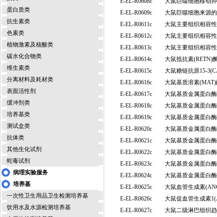
E-EL-R0608c
大鼠巨噬细胞移动抑
蛋白质类
E-EL-R0609c
大鼠巨噬细胞来源的趋
抗生素类
E-EL-R0611c
大鼠主要组织相容性复合
色素类
E-EL-R0612c
大鼠主要组织相容性复合
植物激素及核酸类
E-EL-R0613c
大鼠主要组织相容性复
碳水化合物类
E-EL-R0614c
大鼠抵抗素(RETN
维生素类
E-EL-R0615c
大鼠糖链抗原15-3(
分离材料及耗材类
E-EL-R0616c
大鼠基质溶素(MA
表面活性剂
E-EL-R0617c
大鼠基质金属蛋白酶1
缓冲剂类
E-EL-R0618c
大鼠基质金属蛋白酶2
培养基类
E-EL-R0619c
大鼠基质金属蛋白酶3
测试盒类
E-EL-R0620c
大鼠基质金属蛋白酶1
抗体类
E-EL-R0621c
大鼠基质金属蛋白酶2
其他生化试剂
E-EL-R0622c
大鼠基质金属蛋白酶7
蛇毒试剂
E-EL-R0623c
大鼠基质金属蛋白酶8
病理实验服务
E-EL-R0624c
大鼠基质金属蛋白酶9
培养基
E-EL-R0625c
大鼠血管生成素(A
一次性卫生用品卫生检测培养基
E-EL-R0626c
大鼠促血管生成素1(
饮用水及水源检测培养基
E-EL-R0627c
大鼠二级淋巴组织趋