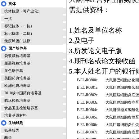
抗体
需提供资料：
抗体抗原（可产业化）
一抗
标记抗体（一抗）
1.姓名及单位名称
标记抗体（二抗）
2.及电子
免疫球蛋白抗原
国产培养基
3.所发论文电子版
袋装颗粒培养基
4.期刊名或论文接收函
瓶装颗粒培养基
5.本人姓名开户的银
显色培养基
美国药典培养基
E-EL-R0600c
大鼠淋巴细胞趋化因子
欧洲药典培养基
E-EL-R0601c
大鼠巨噬细胞集落刺激
2010版中国药典培养基
E-EL-R0602c
大鼠巨噬细胞炎症蛋白
临床检验培养基
E-EL-R0603c
大鼠巨噬细胞炎症蛋白
食品卫生检验培养基
E-EL-R0604c
大鼠肝脏糖原磷酸化
培养基原材料
E-EL-R0605c
大鼠巨噬细胞炎性蛋白
生物试剂
E-EL-R0606c
大鼠巨噬细胞炎性蛋白3
氨基酸类
E-EL-R0607c
大鼠巨噬细胞炎症蛋白
酶类