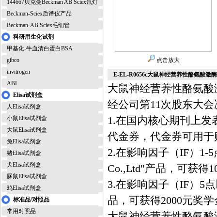
144667贝克曼Beckman AB Sciex氘灯
Beckman-Sciex质谱仪产品
Beckman-AB Sciex毛细管
科研用生化试剂
甲基化-牛血清白蛋白BSA
gibco
点击放大
invitrogen
E-EL-R0656c大鼠神经营养性酪氨酸激
ABI
大鼠神经营养性酪氨酸激酶2
Elisa试剂盒
经公司第11次股东大会
人Elisa试剂盒
1.在国内核心期刊上发表
小鼠Elisa试剂盒
大鼠Elisa试剂盒
代金券，代金券可用于购
兔Elisa试剂盒
2.在影响因子（IF）1-5点
猪Elisa试剂盒
犬Elisa试剂盒
Co.,Ltd"产品，可
豚鼠Elisa试剂盒
3.在影响因子（IF）5点以上学
鸡Elisa试剂盒
品，可获得2000元奖
标准品/对照品
常用对照品
大鼠神经营养性酪氨酸激酶2