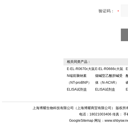
验证码：
相关同类产品：
E-EL-R0670c大鼠
E-EL-R0666c大鼠
E
N端前脑钠素
烟碱型乙酰胆碱受
（NT-proBNP）
体（N-AChR）
ELISA试剂盒
ELISA试剂盒
上海博耀生物科技有限公司（上海博耀商贸有限公司） 版权所有
电话：18021003406 传真：
GoogleSitemap
网址：www.shbysw.