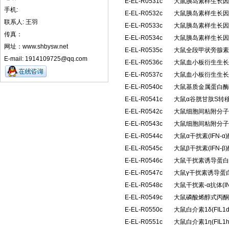
E-EL-R0531c
大鼠胰岛素样生长因子
手机:
E-EL-R0532c
大鼠胰岛素样生长因子
联系人: 王羽
E-EL-R0533c
大鼠胰岛素样生长因子
传真：
E-EL-R0534c
大鼠胰岛素样生长因子
网址：www.shbysw.net
E-EL-R0535c
大鼠全段甲状旁腺素(
E-mail: 1914109725@qq.com
E-EL-R0536c
大鼠血小板衍生生长因
E-EL-R0537c
大鼠血小板衍生生长因
E-EL-R0540c
大鼠基质金属蛋白酶抑
E-EL-R0541c
大鼠α谷胱甘肽S转移
E-EL-R0542c
大鼠细胞间粘附分子2(
E-EL-R0543c
大鼠细胞间粘附分子3(
E-EL-R0544c
大鼠α干扰素(IFN
E-EL-R0545c
大鼠β干扰素(IFN
E-EL-R0546c
大鼠干扰素诱导蛋白10
E-EL-R0547c
大鼠γ干扰素诱导蛋白1
E-EL-R0548c
大鼠干扰素-α抗体(I
E-EL-R0549c
大鼠磷酸烯醇式丙酮
E-EL-R0550c
大鼠白介素1δ(FIL
E-EL-R0551c
大鼠白介素1η(FIL