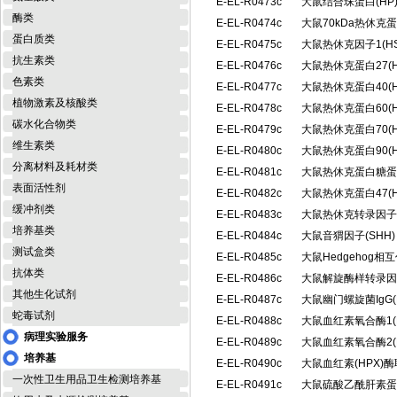
E-EL-R0473c
大鼠结合珠蛋白(H
酶类
E-EL-R0474c
大鼠70kDa热休克
蛋白质类
E-EL-R0475c
大鼠热休克因子1(H
抗生素类
E-EL-R0476c
大鼠热休克蛋白27(
色素类
E-EL-R0477c
大鼠热休克蛋白40(
植物激素及核酸类
E-EL-R0478c
大鼠热休克蛋白60(
碳水化合物类
E-EL-R0479c
大鼠热休克蛋白70(
维生素类
E-EL-R0480c
大鼠热休克蛋白90(
分离材料及耗材类
E-EL-R0481c
大鼠热休克蛋白糖蛋白
表面活性剂
E-EL-R0482c
大鼠热休克蛋白47(
缓冲剂类
E-EL-R0483c
大鼠热休克转录因子2
培养基类
E-EL-R0484c
大鼠音猬因子(SHH
测试盒类
E-EL-R0485c
大鼠Hedgehog相
抗体类
E-EL-R0486c
大鼠解旋酶样转录因子
其他生化试剂
E-EL-R0487c
大鼠幽门螺旋菌IgG(
蛇毒试剂
E-EL-R0488c
大鼠血红素氧合酶1(
病理实验服务
E-EL-R0489c
大鼠血红素氧合酶2(
培养基
E-EL-R0490c
大鼠血红素(HPX)
一次性卫生用品卫生检测培养基
E-EL-R0491c
大鼠硫酸乙酰肝素蛋