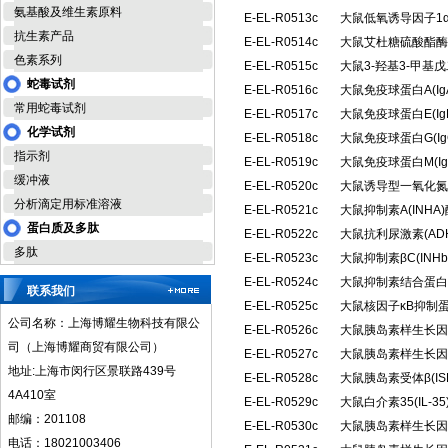
氨基酸及维生素原料
E-EL-R0513c
大鼠低氧诱导因子1α
抗生素产品
E-EL-R0514c
大鼠艾杜糖硫酸酯酶(
色素系列
E-EL-R0515c
大鼠3-羟基3-甲基
蛇毒试剂
E-EL-R0516c
大鼠免疫球蛋白A(I
常用蛇毒试剂
E-EL-R0517c
大鼠免疫球蛋白E(I
化学试剂
E-EL-R0518c
大鼠免疫球蛋白G(I
指示剂
E-EL-R0519c
大鼠免疫球蛋白M(I
缓冲液
E-EL-R0520c
大鼠诱导型一氧化氮合
分析滴定用标准溶液
E-EL-R0521c
大鼠抑制素A(INH
蛋白质及多肽
E-EL-R0522c
大鼠抗利尿激素(A
多肽
E-EL-R0523c
大鼠抑制素βC(IN
E-EL-R0524c
大鼠抑制素结合蛋白(
联系我们
E-EL-R0525c
大鼠核因子κB抑制蛋
公司名称：上海博耀生物科技有限公
E-EL-R0526c
大鼠胰岛素样生长因子
司（上海博耀商贸有限公司）
E-EL-R0527c
大鼠胰岛素样生长因子
地址:上海市闵行区景联路439号
E-EL-R0528c
大鼠胰岛素受体β(I
4A410室
E-EL-R0529c
大鼠白介素35(IL-
邮编：201108
E-EL-R0530c
大鼠胰岛素样生长因子
电话：18021003406