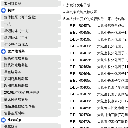
常用对照品
3.所发论文电子版
抗体
4.期刊名或论文接收函
抗体抗原（可产业化）
5.本人姓名开户的银行账号、开户行名称
一抗
E-EL-R0457c
大鼠骨形态形成蛋白
标记抗体（一抗）
E-EL-R0458c
大鼠生长分化因子1(
标记抗体（二抗）
E-EL-R0459c
大鼠生长分化因子2(
免疫球蛋白抗原
E-EL-R0460c
大鼠生长分化因子3(
国产培养基
E-EL-R0461c
大鼠生长分化因子5(
袋装颗粒培养基
E-EL-R0462c
大鼠生长分化因子9(
瓶装颗粒培养基
E-EL-R0463c
大鼠生长分化因子11
显色培养基
E-EL-R0464c
大鼠生长分化因子15
美国药典培养基
E-EL-R0465c
大鼠生长因子受体结合
欧洲药典培养基
E-EL-R0466c
大鼠生长因子受体结合
2010版中国药典培养基
E-EL-R0467c
大鼠生长因子受体结合
临床检验培养基
E-EL-R0468c
大鼠生长激素2(GH
食品卫生检验培养基
E-EL-R0469c
大鼠促生长激素释放
培养基原材料
E-EL-R0470c
大鼠甘油三酯(TG
生物试剂
E-EL-R0472c
大鼠胃泌素(GT)
氨基酸类