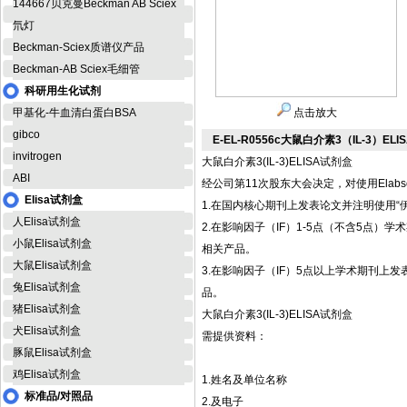
144667贝克曼Beckman AB Sciex
氘灯
Beckman-Sciex质谱仪产品
Beckman-AB Sciex毛细管
科研用生化试剂
甲基化-牛血清白蛋白BSA
点击放大
gibco
E-EL-R0556c大鼠白介素3（IL-3）EL
invitrogen
大鼠白介素3(IL-3)ELISA试剂盒
ABI
经公司第11次股东大会决定，对使用Elab
Elisa试剂盒
1.在国内核心期刊上发表论文并注明使用“伊
人Elisa试剂盒
2.在影响因子（IF）1-5点（不含5点）学术期刊
小鼠Elisa试剂盒
相关产品。
大鼠Elisa试剂盒
3.在影响因子（IF）5点以上学术期刊上发表论文并
兔Elisa试剂盒
品。
猪Elisa试剂盒
大鼠白介素3(IL-3)ELISA试剂盒
犬Elisa试剂盒
需提供资料：
豚鼠Elisa试剂盒
鸡Elisa试剂盒
1.姓名及单位名称
标准品/对照品
2.及电子