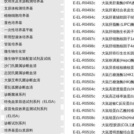
饮用水及水源检测培养基
E-EL-R0492c
大鼠类肝素酶(HPA
支原体检测培养基
E-EL-R0493c
大鼠肝素结合表皮生
植物细胞培养基
E-EL-R0494c
大鼠肝素辅助因子II(
显色培养基
E-EL-R0495c
大鼠肝脂酶 (LIP
一次性培养基平板
E-EL-R0496c
大鼠肝细胞生长因子
即用型液体培养基
E-EL-R0497c
大鼠肝细胞核因子1a
管装培养基
E-EL-R0498c
大鼠肝细胞核因子4a
微生物生化管
E-EL-R0499c
大鼠肝癌衍生生长因
微生物学实验配套试剂及试纸
E-EL-R0500c
大鼠铁调素(Hepc
沙门氏菌属诊断血清
E-EL-R0501c
大鼠异质核核糖核蛋白
志贺氏菌属诊断血清
E-EL-R0502c
大鼠己糖激酶1(HK
大肠艾希氏菌诊断血清
E-EL-R0503c
大鼠己糖激酶(HK
霍乱弧菌诊断血清
E-EL-R0504c
大鼠高密度脂蛋白(
诊断菌液系列
E-EL-R0505c
大鼠高迁移率族蛋白B
特免血浆筛选试剂系列（ELISA）
E-EL-R0506c
大鼠超敏C反应蛋白(
疫苗免疫效果监测试剂系列
E-EL-R0507c
大鼠组蛋白乙酰转移酶
（ELISA）
E-EL-R0508c
大鼠组蛋白H2b(Hi
诊断试剂系列
E-EL-R0509c
大鼠I型胶原(COL
培养基蛋白质原料
E-EL-R0510c
大鼠透明质酸结合蛋白