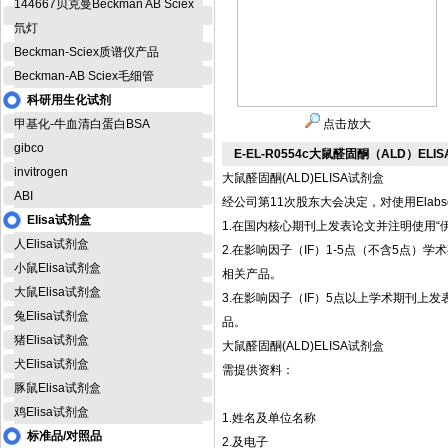
144667贝克曼Beckman AB Sciex
氘灯
Beckman-Sciex质谱仪产品
Beckman-AB Sciex毛细管
科研用生化试剂
甲基化-牛血清白蛋白BSA
点击放大
gibco
E-EL-R0554c大鼠醛固酮（ALD）ELI
invitrogen
大鼠醛固酮(ALD)ELISA试剂盒
ABI
经公司第11次股东大会决定，对使用Elab
Elisa试剂盒
1.在国内核心期刊上发表论文并注明使用“伊
人Elisa试剂盒
2.在影响因子（IF）1-5点（不含5点）学术期刊
小鼠Elisa试剂盒
相关产品。
大鼠Elisa试剂盒
3.在影响因子（IF）5点以上学术期刊上发表论文并
兔Elisa试剂盒
品。
猪Elisa试剂盒
大鼠醛固酮(ALD)ELISA试剂盒
犬Elisa试剂盒
需提供资料：
豚鼠Elisa试剂盒
鸡Elisa试剂盒
1.姓名及单位名称
标准品/对照品
2.及电子