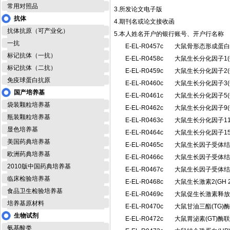
常用对照品
3.所发论文电子版
抗体
4.期刊名或论文接收函
抗体抗原（可产业化）
5.本人姓名开户的银行账号、开户行名称
一抗
E-EL-R0457c
大鼠骨形态形成蛋白
标记抗体（一抗）
E-EL-R0458c
大鼠生长分化因子1(
标记抗体（二抗）
E-EL-R0459c
大鼠生长分化因子2(
免疫球蛋白抗原
E-EL-R0460c
大鼠生长分化因子3(
国产培养基
E-EL-R0461c
大鼠生长分化因子5(
袋装颗粒培养基
E-EL-R0462c
大鼠生长分化因子9(
瓶装颗粒培养基
E-EL-R0463c
大鼠生长分化因子11
显色培养基
E-EL-R0464c
大鼠生长分化因子15
美国药典培养基
E-EL-R0465c
大鼠生长因子受体结合
欧洲药典培养基
E-EL-R0466c
大鼠生长因子受体结合
2010版中国药典培养基
E-EL-R0467c
大鼠生长因子受体结合
临床检验培养基
E-EL-R0468c
大鼠生长激素2(GH
食品卫生检验培养基
E-EL-R0469c
大鼠促生长激素释放
培养基原材料
E-EL-R0470c
大鼠甘油三酯(TG
生物试剂
E-EL-R0472c
大鼠胃泌素(GT)
氨基酸类