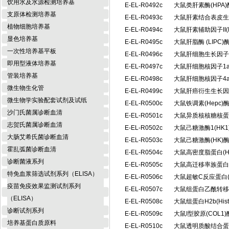
饮用水及水源检测培养基
E-EL-R0492c
大鼠类肝素酶(HPA
支原体检测培养基
E-EL-R0493c
大鼠肝素结合表皮生
植物细胞培养基
E-EL-R0494c
大鼠肝素辅助因子II(
显色培养基
E-EL-R0495c
大鼠肝脂酶 (LIP
一次性培养基平板
E-EL-R0496c
大鼠肝细胞生长因子
即用型液体培养基
E-EL-R0497c
大鼠肝细胞核因子1a
管装培养基
E-EL-R0498c
大鼠肝细胞核因子4a
微生物生化管
E-EL-R0499c
大鼠肝癌衍生生长因
微生物学实验配套试剂及试纸
E-EL-R0500c
大鼠铁调素(Hepc
沙门氏菌属诊断血清
E-EL-R0501c
大鼠异质核核糖核蛋白
志贺氏菌属诊断血清
E-EL-R0502c
大鼠己糖激酶1(HK
大肠艾希氏菌诊断血清
E-EL-R0503c
大鼠己糖激酶(HK
霍乱弧菌诊断血清
E-EL-R0504c
大鼠高密度脂蛋白(
诊断菌液系列
E-EL-R0505c
大鼠高迁移率族蛋白B
特免血浆筛选试剂系列（ELISA）
E-EL-R0506c
大鼠超敏C反应蛋白(
疫苗免疫效果监测试剂系列
E-EL-R0507c
大鼠组蛋白乙酰转移酶
（ELISA）
E-EL-R0508c
大鼠组蛋白H2b(Hi
诊断试剂系列
E-EL-R0509c
大鼠I型胶原(COL
培养基蛋白质原料
E-EL-R0510c
大鼠透明质酸结合蛋白