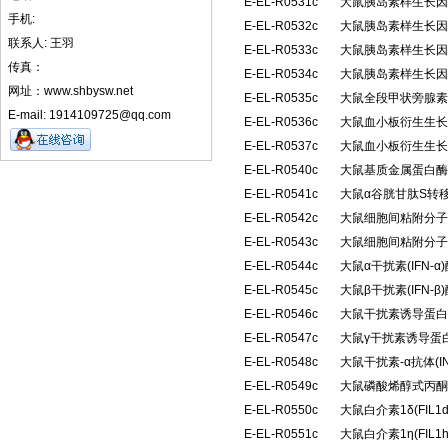
E-EL-R0531c
大鼠胰岛素样生长因子
手机:
E-EL-R0532c
大鼠胰岛素样生长因子
联系人: 王羽
E-EL-R0533c
大鼠胰岛素样生长因子
传真：
E-EL-R0534c
大鼠胰岛素样生长因子
网址：www.shbysw.net
E-EL-R0535c
大鼠全段甲状旁腺素(
E-mail: 1914109725@qq.com
E-EL-R0536c
大鼠血小板衍生生长因
E-EL-R0537c
大鼠血小板衍生生长因
E-EL-R0540c
大鼠基质金属蛋白酶抑
E-EL-R0541c
大鼠α谷胱甘肽S转移
E-EL-R0542c
大鼠细胞间粘附分子2(
E-EL-R0543c
大鼠细胞间粘附分子3(
E-EL-R0544c
大鼠α干扰素(IFN
E-EL-R0545c
大鼠β干扰素(IFN
E-EL-R0546c
大鼠干扰素诱导蛋白10
E-EL-R0547c
大鼠γ干扰素诱导蛋白1
E-EL-R0548c
大鼠干扰素-α抗体(I
E-EL-R0549c
大鼠磷酸烯醇式丙酮
E-EL-R0550c
大鼠白介素1δ(FIL
E-EL-R0551c
大鼠白介素1η(FIL