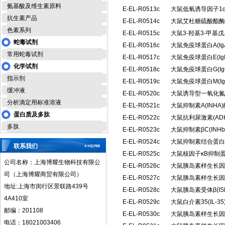
氨基酸及维生素原料
E-EL-R0513c
大鼠低氧诱导因子1α
抗生素产品
E-EL-R0514c
大鼠艾杜糖硫酸酯酶(
色素系列
E-EL-R0515c
大鼠3-羟基3-甲基
蛇毒试剂
E-EL-R0516c
大鼠免疫球蛋白A(I
常用蛇毒试剂
E-EL-R0517c
大鼠免疫球蛋白E(I
化学试剂
E-EL-R0518c
大鼠免疫球蛋白G(I
指示剂
E-EL-R0519c
大鼠免疫球蛋白M(I
缓冲液
E-EL-R0520c
大鼠诱导型一氧化氮合
分析滴定用标准溶液
E-EL-R0521c
大鼠抑制素A(INH
蛋白质及多肽
E-EL-R0522c
大鼠抗利尿激素(A
多肽
E-EL-R0523c
大鼠抑制素βC(IN
E-EL-R0524c
大鼠抑制素结合蛋白(
联系我们
E-EL-R0525c
大鼠核因子κB抑制蛋
公司名称：上海博耀生物科技有限公
E-EL-R0526c
大鼠胰岛素样生长因子
司（上海博耀商贸有限公司）
E-EL-R0527c
大鼠胰岛素样生长因子
地址:上海市闵行区景联路439号
E-EL-R0528c
大鼠胰岛素受体β(I
4A410室
E-EL-R0529c
大鼠白介素35(IL-
邮编：201108
E-EL-R0530c
大鼠胰岛素样生长因子
电话：18021003406