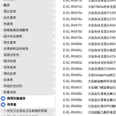
E-EL-R0473c
大鼠结合珠蛋白(H
酶类
E-EL-R0474c
大鼠70kDa热休克
蛋白质类
E-EL-R0475c
大鼠热休克因子1(H
抗生素类
E-EL-R0476c
大鼠热休克蛋白27(
色素类
E-EL-R0477c
大鼠热休克蛋白40(
植物激素及核酸类
E-EL-R0478c
大鼠热休克蛋白60(
碳水化合物类
E-EL-R0479c
大鼠热休克蛋白70(
维生素类
E-EL-R0480c
大鼠热休克蛋白90(
分离材料及耗材类
E-EL-R0481c
大鼠热休克蛋白糖蛋白
表面活性剂
E-EL-R0482c
大鼠热休克蛋白47(
缓冲剂类
E-EL-R0483c
大鼠热休克转录因子2
培养基类
E-EL-R0484c
大鼠音猬因子(SHH
测试盒类
E-EL-R0485c
大鼠Hedgehog相
抗体类
E-EL-R0486c
大鼠解旋酶样转录因子
其他生化试剂
E-EL-R0487c
大鼠幽门螺旋菌IgG(
蛇毒试剂
E-EL-R0488c
大鼠血红素氧合酶1(
病理实验服务
E-EL-R0489c
大鼠血红素氧合酶2(
培养基
E-EL-R0490c
大鼠血红素(HPX)
一次性卫生用品卫生检测培养基
E-EL-R0491c
大鼠硫酸乙酰肝素蛋