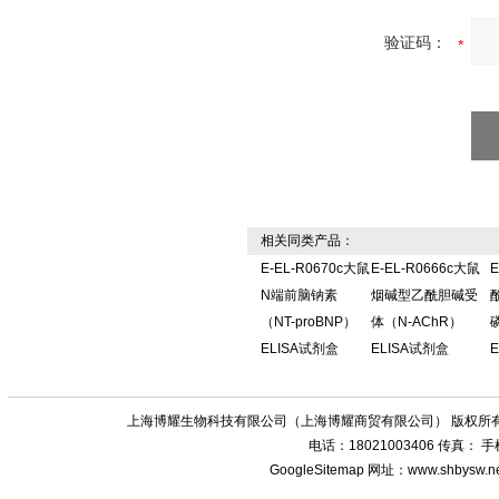
验证码：
相关同类产品：
E-EL-R0670c大鼠
E-EL-R0666c大鼠
E
N端前脑钠素
烟碱型乙酰胆碱受
（NT-proBNP）
体（N-AChR）
ELISA试剂盒
ELISA试剂盒
上海博耀生物科技有限公司（上海博耀商贸有限公司） 版权所有
电话：18021003406 传真：
GoogleSitemap
网址：www.shbysw.