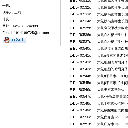
E-EL-R0531c
大鼠胰岛素样生长因子
手机:
E-EL-R0532c
大鼠胰岛素样生长因子
联系人: 王羽
E-EL-R0533c
大鼠胰岛素样生长因子
传真：
E-EL-R0534c
大鼠胰岛素样生长因子
网址：www.shbysw.net
E-EL-R0535c
大鼠全段甲状旁腺素(
E-mail: 1914109725@qq.com
E-EL-R0536c
大鼠血小板衍生生长因
E-EL-R0537c
大鼠血小板衍生生长因
E-EL-R0540c
大鼠基质金属蛋白酶抑
E-EL-R0541c
大鼠α谷胱甘肽S转移
E-EL-R0542c
大鼠细胞间粘附分子2(
E-EL-R0543c
大鼠细胞间粘附分子3(
E-EL-R0544c
大鼠α干扰素(IFN
E-EL-R0545c
大鼠β干扰素(IFN
E-EL-R0546c
大鼠干扰素诱导蛋白10
E-EL-R0547c
大鼠γ干扰素诱导蛋白1
E-EL-R0548c
大鼠干扰素-α抗体(I
E-EL-R0549c
大鼠磷酸烯醇式丙酮
E-EL-R0550c
大鼠白介素1δ(FIL
E-EL-R0551c
大鼠白介素1η(FIL