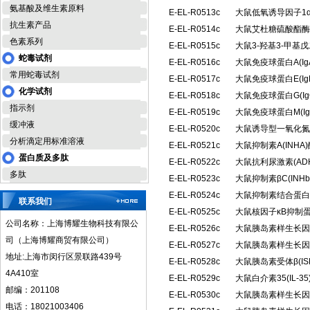
氨基酸及维生素原料
E-EL-R0513c
大鼠低氧诱导因子1α
抗生素产品
E-EL-R0514c
大鼠艾杜糖硫酸酯酶(
色素系列
E-EL-R0515c
大鼠3-羟基3-甲基
蛇毒试剂
E-EL-R0516c
大鼠免疫球蛋白A(I
常用蛇毒试剂
E-EL-R0517c
大鼠免疫球蛋白E(I
化学试剂
E-EL-R0518c
大鼠免疫球蛋白G(I
指示剂
E-EL-R0519c
大鼠免疫球蛋白M(I
缓冲液
E-EL-R0520c
大鼠诱导型一氧化氮合
分析滴定用标准溶液
E-EL-R0521c
大鼠抑制素A(INH
蛋白质及多肽
E-EL-R0522c
大鼠抗利尿激素(A
多肽
E-EL-R0523c
大鼠抑制素βC(IN
E-EL-R0524c
大鼠抑制素结合蛋白(
联系我们
E-EL-R0525c
大鼠核因子κB抑制蛋
公司名称：上海博耀生物科技有限公
E-EL-R0526c
大鼠胰岛素样生长因子
司（上海博耀商贸有限公司）
E-EL-R0527c
大鼠胰岛素样生长因子
地址:上海市闵行区景联路439号
E-EL-R0528c
大鼠胰岛素受体β(I
4A410室
E-EL-R0529c
大鼠白介素35(IL-
邮编：201108
E-EL-R0530c
大鼠胰岛素样生长因子
电话：18021003406