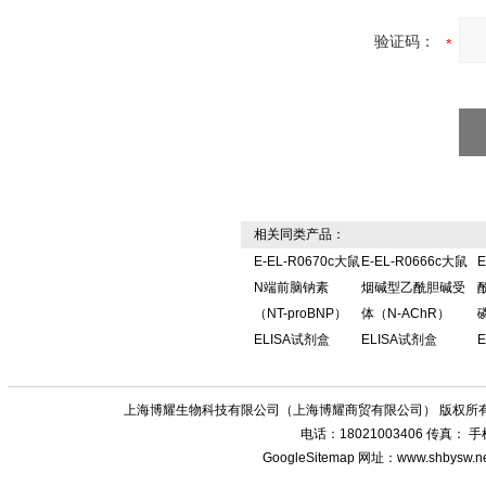
验证码：
相关同类产品：
E-EL-R0670c大鼠
E-EL-R0666c大鼠
E
N端前脑钠素
烟碱型乙酰胆碱受
（NT-proBNP）
体（N-AChR）
ELISA试剂盒
ELISA试剂盒
上海博耀生物科技有限公司（上海博耀商贸有限公司） 版权所有
电话：18021003406 传真：
GoogleSitemap
网址：www.shbysw.