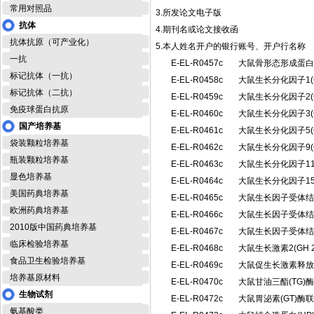
常用对照品
3.所发论文电子版
抗体
4.期刊名或论文接收函
抗体抗原（可产业化）
5.本人姓名开户的银行账号、开户行名称
一抗
E-EL-R0457c
大鼠骨形态形成蛋白
标记抗体（一抗）
E-EL-R0458c
大鼠生长分化因子1(
标记抗体（二抗）
E-EL-R0459c
大鼠生长分化因子2(
免疫球蛋白抗原
E-EL-R0460c
大鼠生长分化因子3(
国产培养基
E-EL-R0461c
大鼠生长分化因子5(
袋装颗粒培养基
E-EL-R0462c
大鼠生长分化因子9(
瓶装颗粒培养基
E-EL-R0463c
大鼠生长分化因子11
显色培养基
E-EL-R0464c
大鼠生长分化因子15
美国药典培养基
E-EL-R0465c
大鼠生长因子受体结合
欧洲药典培养基
E-EL-R0466c
大鼠生长因子受体结合
2010版中国药典培养基
E-EL-R0467c
大鼠生长因子受体结合
临床检验培养基
E-EL-R0468c
大鼠生长激素2(GH
食品卫生检验培养基
E-EL-R0469c
大鼠促生长激素释放
培养基原材料
E-EL-R0470c
大鼠甘油三酯(TG
生物试剂
E-EL-R0472c
大鼠胃泌素(GT)
氨基酸类