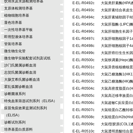
饮用水及水源检测培养基
E-EL-R0492c
大鼠类肝素酶(HPA
支原体检测培养基
E-EL-R0493c
大鼠肝素结合表皮生
植物细胞培养基
E-EL-R0494c
大鼠肝素辅助因子II(
显色培养基
E-EL-R0495c
大鼠肝脂酶 (LIP
一次性培养基平板
E-EL-R0496c
大鼠肝细胞生长因子
即用型液体培养基
E-EL-R0497c
大鼠肝细胞核因子1a
管装培养基
E-EL-R0498c
大鼠肝细胞核因子4a
微生物生化管
E-EL-R0499c
大鼠肝癌衍生生长因
微生物学实验配套试剂及试纸
E-EL-R0500c
大鼠铁调素(Hepc
沙门氏菌属诊断血清
E-EL-R0501c
大鼠异质核核糖核蛋白
志贺氏菌属诊断血清
E-EL-R0502c
大鼠己糖激酶1(HK
大肠艾希氏菌诊断血清
E-EL-R0503c
大鼠己糖激酶(HK
霍乱弧菌诊断血清
E-EL-R0504c
大鼠高密度脂蛋白(
诊断菌液系列
E-EL-R0505c
大鼠高迁移率族蛋白B
特免血浆筛选试剂系列（ELISA）
E-EL-R0506c
大鼠超敏C反应蛋白(
疫苗免疫效果监测试剂系列
E-EL-R0507c
大鼠组蛋白乙酰转移酶
（ELISA）
E-EL-R0508c
大鼠组蛋白H2b(Hi
诊断试剂系列
E-EL-R0509c
大鼠I型胶原(COL
培养基蛋白质原料
E-EL-R0510c
大鼠透明质酸结合蛋白