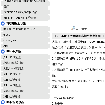
144667贝克曼Beckman AB Sciex
氘灯
Beckman-Sciex质谱仪产品
Beckman-AB Sciex毛细管
科研用生化试剂
甲基化-牛血清白蛋白BSA
点击放大
gibco
E-EL-R0537c大鼠血小板衍生生长因子B
invitrogen
大鼠血小板衍生生长因子BB(PDGF-BB)EL
ABI
经公司第11次股东大会决定，对使用Elab
Elisa试剂盒
1.在国内核心期刊上发表论文并注明使用“伊
人Elisa试剂盒
2.在影响因子（IF）1-5点（不含5点）学术期刊
小鼠Elisa试剂盒
相关产品。
大鼠Elisa试剂盒
3.在影响因子（IF）5点以上学术期刊上发表论文并
兔Elisa试剂盒
品。
猪Elisa试剂盒
大鼠血小板衍生生长因子BB(PDGF-BB)EL
犬Elisa试剂盒
需提供资料：
豚鼠Elisa试剂盒
鸡Elisa试剂盒
1.姓名及单位名称
标准品/对照品
2.及电子