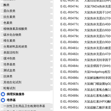
E-EL-R0473c
大鼠结合珠蛋白(H
酶类
E-EL-R0474c
大鼠70kDa热休克
蛋白质类
E-EL-R0475c
大鼠热休克因子1(H
抗生素类
E-EL-R0476c
大鼠热休克蛋白27(
色素类
E-EL-R0477c
大鼠热休克蛋白40(
植物激素及核酸类
E-EL-R0478c
大鼠热休克蛋白60(
碳水化合物类
E-EL-R0479c
大鼠热休克蛋白70(
维生素类
E-EL-R0480c
大鼠热休克蛋白90(
分离材料及耗材类
E-EL-R0481c
大鼠热休克蛋白糖蛋白
表面活性剂
E-EL-R0482c
大鼠热休克蛋白47(
缓冲剂类
E-EL-R0483c
大鼠热休克转录因子2
培养基类
E-EL-R0484c
大鼠音猬因子(SHH
测试盒类
E-EL-R0485c
大鼠Hedgehog相
抗体类
E-EL-R0486c
大鼠解旋酶样转录因子
其他生化试剂
E-EL-R0487c
大鼠幽门螺旋菌IgG(
蛇毒试剂
E-EL-R0488c
大鼠血红素氧合酶1(
病理实验服务
E-EL-R0489c
大鼠血红素氧合酶2(
培养基
E-EL-R0490c
大鼠血红素(HPX)
一次性卫生用品卫生检测培养基
E-EL-R0491c
大鼠硫酸乙酰肝素蛋