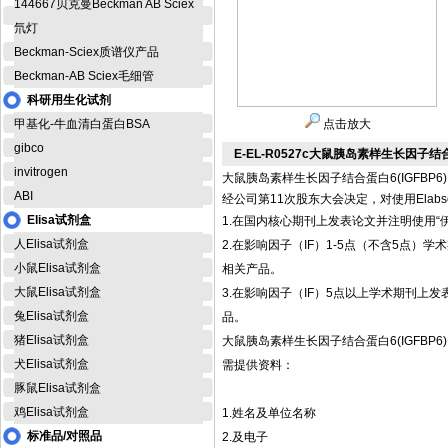
144667贝克曼Beckman AB Sciex
氘灯
Beckman-Sciex质谱仪产品
Beckman-AB Sciex毛细管
科研用生化试剂
甲基化-牛血清白蛋白BSA
点击放大
gibco
E-EL-R0527c大鼠胰岛素样生长因子结合
invitrogen
大鼠胰岛素样生长因子结合蛋白6(IGFBP6)
ABI
经公司第11次股东大会决定，对使用Elab
Elisa试剂盒
1.在国内核心期刊上发表论文并注明使用“伊
人Elisa试剂盒
2.在影响因子（IF）1-5点（不含5点）学术期刊
小鼠Elisa试剂盒
相关产品。
大鼠Elisa试剂盒
3.在影响因子（IF）5点以上学术期刊上发表论文并
兔Elisa试剂盒
品。
猪Elisa试剂盒
大鼠胰岛素样生长因子结合蛋白6(IGFBP6)
犬Elisa试剂盒
需提供资料：
豚鼠Elisa试剂盒
鸡Elisa试剂盒
1.姓名及单位名称
标准品/对照品
2.及电子