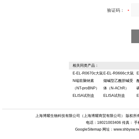
验证码：
相关同类产品：
E-EL-R0670c大鼠
E-EL-R0666c大鼠
E
N端前脑钠素
烟碱型乙酰胆碱受
（NT-proBNP）
体（N-AChR）
ELISA试剂盒
ELISA试剂盒
上海博耀生物科技有限公司（上海博耀商贸有限公司） 版权所有
电话：18021003406 传真：
GoogleSitemap
网址：www.shbysw.