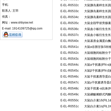
手机:
E-EL-R0532c
大鼠胰岛素样生长因子
联系人: 王羽
E-EL-R0533c
大鼠胰岛素样生长因子
传真：
E-EL-R0534c
大鼠胰岛素样生长因子
网址：www.shbysw.net
E-EL-R0535c
大鼠全段甲状旁腺素(
E-mail: 1914109725@qq.com
E-EL-R0536c
大鼠血小板衍生生长因
E-EL-R0537c
大鼠血小板衍生生长因
E-EL-R0540c
大鼠基质金属蛋白酶抑
E-EL-R0541c
大鼠α谷胱甘肽S转移
E-EL-R0542c
大鼠细胞间粘附分子2(
E-EL-R0543c
大鼠细胞间粘附分子3(
E-EL-R0544c
大鼠α干扰素(IFN
E-EL-R0545c
大鼠β干扰素(IFN
E-EL-R0546c
大鼠干扰素诱导蛋白10
E-EL-R0547c
大鼠γ干扰素诱导蛋白1
E-EL-R0548c
大鼠干扰素-α抗体(I
E-EL-R0549c
大鼠磷酸烯醇式丙酮
E-EL-R0550c
大鼠白介素1δ(FIL
E-EL-R0551c
大鼠白介素1η(FIL