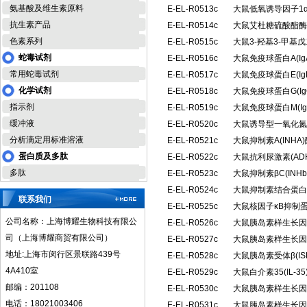
氨基酸及维生素原料
E-EL-R0513c
大鼠低氧诱导因子1α
抗生素产品
E-EL-R0514c
大鼠艾杜糖硫酸酯酶(
色素系列
E-EL-R0515c
大鼠3-羟基3-甲基
蛇毒试剂
E-EL-R0516c
大鼠免疫球蛋白A(I
常用蛇毒试剂
E-EL-R0517c
大鼠免疫球蛋白E(I
化学试剂
E-EL-R0518c
大鼠免疫球蛋白G(I
指示剂
E-EL-R0519c
大鼠免疫球蛋白M(I
缓冲液
E-EL-R0520c
大鼠诱导型一氧化氮合
分析滴定用标准溶液
E-EL-R0521c
大鼠抑制素A(INH
蛋白质及多肽
E-EL-R0522c
大鼠抗利尿激素(A
多肽
E-EL-R0523c
大鼠抑制素βC(IN
E-EL-R0524c
大鼠抑制素结合蛋白(
联系我们
E-EL-R0525c
大鼠核因子κB抑制蛋
公司名称：上海博耀生物科技有限公
E-EL-R0526c
大鼠胰岛素样生长因子
司（上海博耀商贸有限公司）
E-EL-R0527c
大鼠胰岛素样生长因子
地址:上海市闵行区景联路439号
E-EL-R0528c
大鼠胰岛素受体β(I
4A410室
E-EL-R0529c
大鼠白介素35(IL-
邮编：201108
E-EL-R0530c
大鼠胰岛素样生长因子
电话：18021003406
E-EL-R0531c
大鼠胰岛素样生长因子