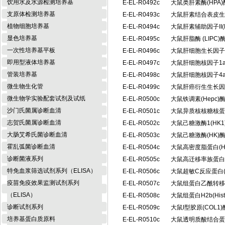
饮用水及水源检测培养基
E-EL-R0492c
大鼠类肝素酶(HPA
支原体检测培养基
E-EL-R0493c
大鼠肝素结合表皮生
植物细胞培养基
E-EL-R0494c
大鼠肝素辅助因子II(
显色培养基
E-EL-R0495c
大鼠肝脂酶 (LIP
一次性培养基平板
E-EL-R0496c
大鼠肝细胞生长因子
即用型液体培养基
E-EL-R0497c
大鼠肝细胞核因子1a
管装培养基
E-EL-R0498c
大鼠肝细胞核因子4a
微生物生化管
E-EL-R0499c
大鼠肝癌衍生生长因
微生物学实验配套试剂及试纸
E-EL-R0500c
大鼠铁调素(Hepc
沙门氏菌属诊断血清
E-EL-R0501c
大鼠异质核核糖核蛋白
志贺氏菌属诊断血清
E-EL-R0502c
大鼠己糖激酶1(HK
大肠艾希氏菌诊断血清
E-EL-R0503c
大鼠己糖激酶(HK
霍乱弧菌诊断血清
E-EL-R0504c
大鼠高密度脂蛋白(
诊断菌液系列
E-EL-R0505c
大鼠高迁移率族蛋白B
特免血浆筛选试剂系列（ELISA）
E-EL-R0506c
大鼠超敏C反应蛋白(
疫苗免疫效果监测试剂系列
E-EL-R0507c
大鼠组蛋白乙酰转移酶
（ELISA）
E-EL-R0508c
大鼠组蛋白H2b(Hi
诊断试剂系列
E-EL-R0509c
大鼠I型胶原(COL
培养基蛋白质原料
E-EL-R0510c
大鼠透明质酸结合蛋白