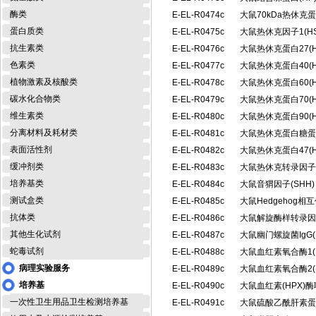
酶类
E-EL-R0474c
大鼠70kDa热休克
蛋白质类
E-EL-R0475c
大鼠热休克因子1(H
抗生素类
E-EL-R0476c
大鼠热休克蛋白27(
色素类
E-EL-R0477c
大鼠热休克蛋白40(
植物激素及核酸类
E-EL-R0478c
大鼠热休克蛋白60(
碳水化合物类
E-EL-R0479c
大鼠热休克蛋白70(
维生素类
E-EL-R0480c
大鼠热休克蛋白90(
分离材料及耗材类
E-EL-R0481c
大鼠热休克蛋白糖蛋白
表面活性剂
E-EL-R0482c
大鼠热休克蛋白47(
缓冲剂类
E-EL-R0483c
大鼠热休克转录因子2
培养基类
E-EL-R0484c
大鼠音猬因子(SHH
测试盒类
E-EL-R0485c
大鼠Hedgehog相
抗体类
E-EL-R0486c
大鼠解旋酶样转录因子
其他生化试剂
E-EL-R0487c
大鼠幽门螺旋菌IgG(
蛇毒试剂
E-EL-R0488c
大鼠血红素氧合酶1(
病理实验服务
E-EL-R0489c
大鼠血红素氧合酶2(
培养基
E-EL-R0490c
大鼠血红素(HPX)
一次性卫生用品卫生检测培养基
E-EL-R0491c
大鼠硫酸乙酰肝素蛋