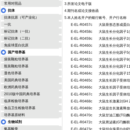
常用对照品
3.所发论文电子版
抗体
4.期刊名或论文接收函
抗体抗原（可产业化）
5.本人姓名开户的银行账号、开户行名称
一抗
E-EL-R0457c
大鼠骨形态形成蛋白
标记抗体（一抗）
E-EL-R0458c
大鼠生长分化因子1(
标记抗体（二抗）
E-EL-R0459c
大鼠生长分化因子2(
免疫球蛋白抗原
E-EL-R0460c
大鼠生长分化因子3(
国产培养基
E-EL-R0461c
大鼠生长分化因子5(
袋装颗粒培养基
E-EL-R0462c
大鼠生长分化因子9(
瓶装颗粒培养基
E-EL-R0463c
大鼠生长分化因子11
显色培养基
E-EL-R0464c
大鼠生长分化因子15
美国药典培养基
E-EL-R0465c
大鼠生长因子受体结合
欧洲药典培养基
E-EL-R0466c
大鼠生长因子受体结合
2010版中国药典培养基
E-EL-R0467c
大鼠生长因子受体结合
临床检验培养基
E-EL-R0468c
大鼠生长激素2(GH
食品卫生检验培养基
E-EL-R0469c
大鼠促生长激素释放
培养基原材料
E-EL-R0470c
大鼠甘油三酯(TG
生物试剂
E-EL-R0472c
大鼠胃泌素(GT)
氨基酸类
E-EL-R0473c
大鼠结合珠蛋白(H