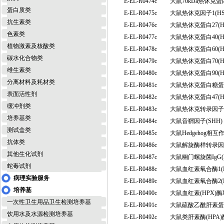
E-EL-R0474c
大鼠70kDa热休克蛋
蛋白质类
E-EL-R0475c
大鼠热休克因子1(H
抗生素类
E-EL-R0476c
大鼠热休克蛋白27(
色素类
E-EL-R0477c
大鼠热休克蛋白40(
植物激素及核酸类
E-EL-R0478c
大鼠热休克蛋白60(H
碳水化合物类
E-EL-R0479c
大鼠热休克蛋白70(
维生素类
E-EL-R0480c
大鼠热休克蛋白90(
分离材料及耗材类
E-EL-R0481c
大鼠热休克蛋白糖蛋白9
表面活性剂
E-EL-R0482c
大鼠热休克蛋白47(
缓冲剂类
E-EL-R0483c
大鼠热休克转录因子2
培养基类
E-EL-R0484c
大鼠音猬因子(SHH
测试盒类
E-EL-R0485c
大鼠Hedgehog相
抗体类
E-EL-R0486c
大鼠解旋酶样转录因子
其他生化试剂
E-EL-R0487c
大鼠幽门螺旋菌IgG(
蛇毒试剂
E-EL-R0488c
大鼠血红素氧合酶1(
病理实验服务
E-EL-R0489c
大鼠血红素氧合酶2(
培养基
E-EL-R0490c
大鼠血红素(HPX)
一次性卫生用品卫生检测培养基
E-EL-R0491c
大鼠硫酸乙酰肝素蛋
饮用水及水源检测培养基
E-EL-R0492c
大鼠类肝素酶(HPA