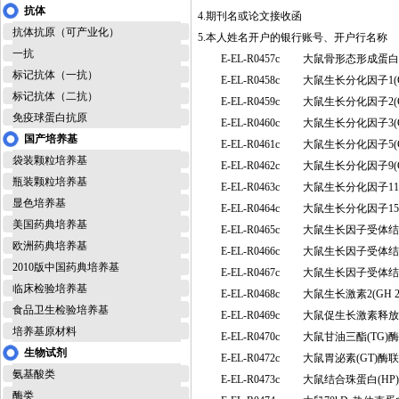
抗体
4.期刊名或论文接收函
抗体抗原（可产业化）
5.本人姓名开户的银行账号、开户行名称
一抗
E-EL-R0457c
大鼠骨形态形成蛋白拮
标记抗体（一抗）
E-EL-R0458c
大鼠生长分化因子1(
标记抗体（二抗）
E-EL-R0459c
大鼠生长分化因子2(
免疫球蛋白抗原
E-EL-R0460c
大鼠生长分化因子3(
国产培养基
E-EL-R0461c
大鼠生长分化因子5(
袋装颗粒培养基
E-EL-R0462c
大鼠生长分化因子9(
瓶装颗粒培养基
E-EL-R0463c
大鼠生长分化因子11
显色培养基
E-EL-R0464c
大鼠生长分化因子15
美国药典培养基
E-EL-R0465c
大鼠生长因子受体结合
欧洲药典培养基
E-EL-R0466c
大鼠生长因子受体结合
2010版中国药典培养基
E-EL-R0467c
大鼠生长因子受体结合
临床检验培养基
E-EL-R0468c
大鼠生长激素2(GH
食品卫生检验培养基
E-EL-R0469c
大鼠促生长激素释放
培养基原材料
E-EL-R0470c
大鼠甘油三酯(TG
生物试剂
E-EL-R0472c
大鼠胃泌素(GT)
氨基酸类
E-EL-R0473c
大鼠结合珠蛋白(H
酶类