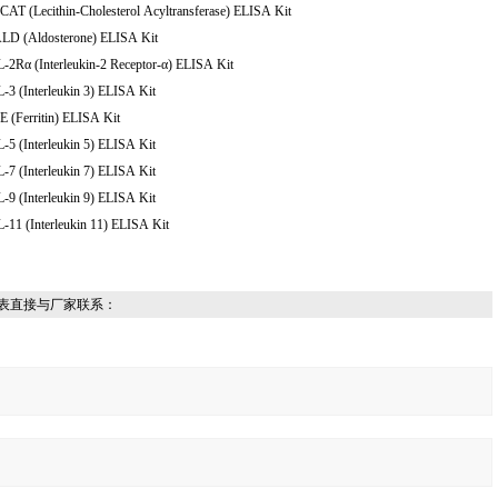
CAT (Lecithin-Cholesterol Acyltransferase) ELISA Kit
ALD (Aldosterone) ELISA Kit
L-2Rα (Interleukin-2 Receptor-α) ELISA Kit
L-3 (Interleukin 3) ELISA Kit
E (Ferritin) ELISA Kit
L-5 (Interleukin 5) ELISA Kit
L-7 (Interleukin 7) ELISA Kit
L-9 (Interleukin 9) ELISA Kit
L-11 (Interleukin 11) ELISA Kit
表直接与厂家联系：