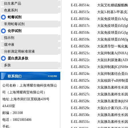
抗生素产品
E-EL-R0514c
大鼠艾杜糖硫酸酯酶(
色素系列
E-EL-R0515c
大鼠3-羟基3-甲基
蛇毒试剂
E-EL-R0516c
大鼠免疫球蛋白A(I
常用蛇毒试剂
E-EL-R0517c
大鼠免疫球蛋白E(I
化学试剂
E-EL-R0518c
大鼠免疫球蛋白G(I
指示剂
E-EL-R0519c
大鼠免疫球蛋白M(I
缓冲液
E-EL-R0520c
大鼠诱导型一氧化氮合
分析滴定用标准溶液
E-EL-R0521c
大鼠抑制素A(INH
蛋白质及多肽
E-EL-R0522c
大鼠抗利尿激素(A
多肽
E-EL-R0523c
大鼠抑制素βC(IN
E-EL-R0524c
大鼠抑制素结合蛋白(
联系我们
E-EL-R0525c
大鼠核因子κB抑制蛋
公司名称：上海博耀生物科技有限公
E-EL-R0526c
大鼠胰岛素样生长因子
司（上海博耀商贸有限公司）
E-EL-R0527c
大鼠胰岛素样生长因子
地址:上海市闵行区景联路439号
E-EL-R0528c
大鼠胰岛素受体β(I
4A410室
E-EL-R0529c
大鼠白介素35(IL-
邮编：201108
E-EL-R0530c
大鼠胰岛素样生长因子
电话：18021003406
E-EL-R0531c
大鼠胰岛素样生长因子
手机: