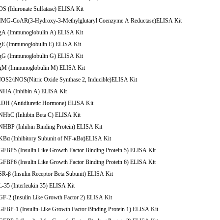
DS (Iduronate Sulfatase) ELISA Kit
HMG-CoAR(3-Hydroxy-3-Methylglutaryl Coenzyme A Reductase)ELISA Kit
IgA (Immunoglobulin A) ELISA Kit
IgE (Immunoglobulin E) ELISA Kit
IgG (Immunoglobulin G) ELISA Kit
IgM (Immunoglobulin M) ELISA Kit
NOS2/iNOS(Nitric Oxide Synthase 2, Inducible)ELISA Kit
INHA (Inhibin A) ELISA Kit
ADH (Antidiuretic Hormone) ELISA Kit
INHbC (Inhibin Beta C) ELISA Kit
INHBP (Inhibin Binding Protein) ELISA Kit
IKBα (Inhibitory Subunit of NF-κBα)ELISA Kit
IGFBP5 (Insulin Like Growth Factor Binding Protein 5) ELISA Kit
GFBP6 (Insulin Like Growth Factor Binding Protein 6) ELISA Kit
SR-β (Insulin Receptor Beta Subunit) ELISA Kit
L-35 (Interleukin 35) ELISA Kit
GF-2 (Insulin Like Growth Factor 2) ELISA Kit
GFBP-1 (Insulin-Like Growth Factor Binding Protein 1) ELISA Kit