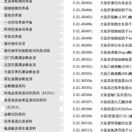
支原体检测培养基
E-EL-R0493c
大鼠肝素结合表皮生
植物细胞培养基
E-EL-R0494c
大鼠肝素辅助因子II(
显色培养基
E-EL-R0495c
大鼠肝脂酶 (LIP
一次性培养基平板
E-EL-R0496c
大鼠肝细胞生长因子
即用型液体培养基
E-EL-R0497c
大鼠肝细胞核因子1a
管装培养基
E-EL-R0498c
大鼠肝细胞核因子4a
微生物生化管
E-EL-R0499c
大鼠肝癌衍生生长因
微生物学实验配套试剂及试纸
E-EL-R0500c
大鼠铁调素(Hepc
沙门氏菌属诊断血清
E-EL-R0501c
大鼠异质核核糖核蛋白
志贺氏菌属诊断血清
E-EL-R0502c
大鼠己糖激酶1(HK
大肠艾希氏菌诊断血清
E-EL-R0503c
大鼠己糖激酶(HK
霍乱弧菌诊断血清
E-EL-R0504c
大鼠高密度脂蛋白(
诊断菌液系列
E-EL-R0505c
大鼠高迁移率族蛋白B
特免血浆筛选试剂系列（ELISA）
E-EL-R0506c
大鼠超敏C反应蛋白(
疫苗免疫效果监测试剂系列
E-EL-R0507c
大鼠组蛋白乙酰转移酶
（ELISA）
E-EL-R0508c
大鼠组蛋白H2b(His
诊断试剂系列
E-EL-R0509c
大鼠I型胶原(COL
培养基蛋白质原料
E-EL-R0510c
大鼠透明质酸结合蛋白
氨基酸及维生素原料
E-EL-R0513c
大鼠低氧诱导因子1α(