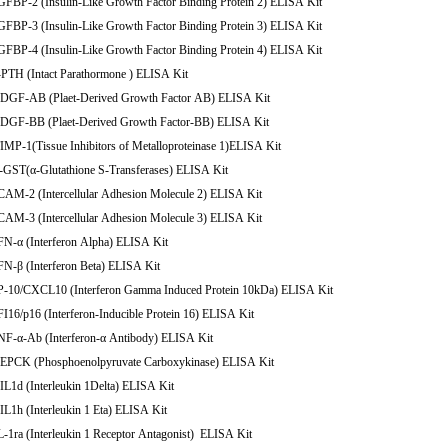
GFBP-2 (Insulin-Like Growth Factor Binding Protein 2) ELISA Kit
GFBP-3 (Insulin-Like Growth Factor Binding Protein 3) ELISA Kit
GFBP-4 (Insulin-Like Growth Factor Binding Protein 4) ELISA Kit
-PTH (Intact Parathormone ) ELISA Kit
PDGF-AB (Plaet-Derived Growth Factor AB) ELISA Kit
PDGF-BB (Plaet-Derived Growth Factor-BB) ELISA Kit
IMP-1(Tissue Inhibitors of Metalloproteinase 1)ELISA Kit
-GST(α-Glutathione S-Transferases) ELISA Kit
CAM-2 (Intercellular Adhesion Molecule 2) ELISA Kit
CAM-3 (Intercellular Adhesion Molecule 3) ELISA Kit
FN-α (Interferon Alpha) ELISA Kit
FN-β (Interferon Beta) ELISA Kit
IP-10/CXCL10 (Interferon Gamma Induced Protein 10kDa) ELISA Kit
FI16/p16 (Interferon-Inducible Protein 16) ELISA Kit
NF-α-Ab (Interferon-α Antibody) ELISA Kit
PEPCK (Phosphoenolpyruvate Carboxykinase) ELISA Kit
IL1d (Interleukin 1Delta) ELISA Kit
IL1h (Interleukin 1 Eta) ELISA Kit
L-1ra (Interleukin 1 Receptor Antagonist) ELISA Kit