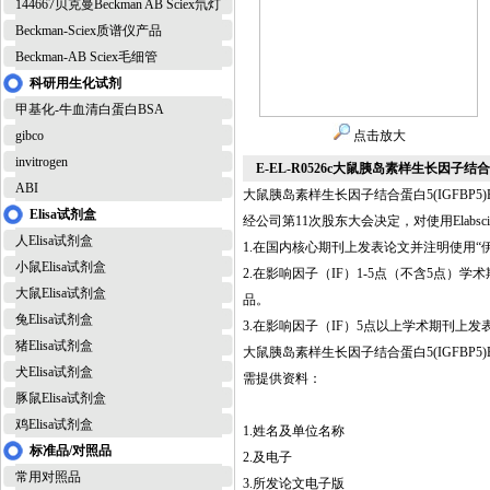
144667贝克曼Beckman AB Sciex氘灯
Beckman-Sciex质谱仪产品
Beckman-AB Sciex毛细管
科研用生化试剂
甲基化-牛血清白蛋白BSA
gibco
点击放大
invitrogen
E-EL-R0526c大鼠胰岛素样生长因子结合
ABI
大鼠胰岛素样生长因子结合蛋白5(IGFBP5)
Elisa试剂盒
经公司第11次股东大会决定，对使用Elab
人Elisa试剂盒
1.在国内核心期刊上发表论文并注明使用“伊莱
小鼠Elisa试剂盒
2.在影响因子（IF）1-5点（不含5点）学术期刊上
大鼠Elisa试剂盒
品。
兔Elisa试剂盒
3.在影响因子（IF）5点以上学术期刊上发表论文并注
猪Elisa试剂盒
大鼠胰岛素样生长因子结合蛋白5(IGFBP5)
犬Elisa试剂盒
需提供资料：
豚鼠Elisa试剂盒
鸡Elisa试剂盒
1.姓名及单位名称
标准品/对照品
2.及电子
常用对照品
3.所发论文电子版