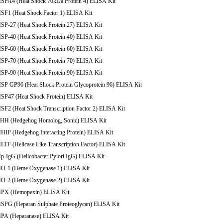
HSPA4 (Heat Shock 70kDa Protein 4) ELISA Kit
HSF1 (Heat Shock Factor 1) ELISA Kit
HSP-27 (Heat Shock Protein 27) ELISA Kit
HSP-40 (Heat Shock Protein 40) ELISA Kit
HSP-60 (Heat Shock Protein 60) ELISA Kit
HSP-70 (Heat Shock Protein 70) ELISA Kit
HSP-90 (Heat Shock Protein 90) ELISA Kit
HSP GP96 (Heat Shock Protein Glycoprotein 96) ELISA Kit
HSP47 (Heat Shock Protein) ELISA Kit
SF2 (Heat Shock Transcription Factor 2) ELISA Kit
SHH (Hedgehog Homolog, Sonic) ELISA Kit
HHIP (Hedgehog Interacting Protein) ELISA Kit
LTF (Helicase Like Transcription Factor) ELISA Kit
p-IgG (Helicobacter Pylori IgG) ELISA Kit
HO-1 (Heme Oxygenase 1) ELISA Kit
HO-2 (Heme Oxygenase 2) ELISA Kit
HPX (Hemopexin) ELISA Kit
HSPG (Heparan Sulphate Proteoglycan) ELISA Kit
HPA (Heparanase) ELISA Kit