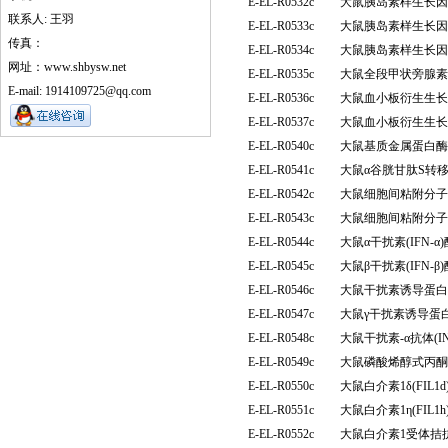
E-EL-R0532c
大鼠胰岛素样生长因子
联系人: 王羽
E-EL-R0533c
大鼠胰岛素样生长因子
传真：
E-EL-R0534c
大鼠胰岛素样生长因子
网址：www.shbysw.net
E-EL-R0535c
大鼠全段甲状旁腺素(
E-mail: 1914109725@qq.com
E-EL-R0536c
大鼠血小板衍生生长因
E-EL-R0537c
大鼠血小板衍生生长因
E-EL-R0540c
大鼠基质金属蛋白酶抑
E-EL-R0541c
大鼠α谷胱甘肽S转移
E-EL-R0542c
大鼠细胞间粘附分子2(
E-EL-R0543c
大鼠细胞间粘附分子3(
E-EL-R0544c
大鼠α干扰素(IFN
E-EL-R0545c
大鼠β干扰素(IFN
E-EL-R0546c
大鼠干扰素诱导蛋白10
E-EL-R0547c
大鼠γ干扰素诱导蛋白16
E-EL-R0548c
大鼠干扰素-α抗体(I
E-EL-R0549c
大鼠磷酸烯醇式丙酮酸
E-EL-R0550c
大鼠白介素1δ(FIL
E-EL-R0551c
大鼠白介素1η(FIL
E-EL-R0552c
大鼠白介素1受体拮抗