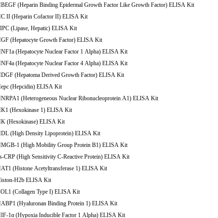
HBEGF (Heparin Binding Epidermal Growth Factor Like Growth Factor) ELISA Kit
C II (Heparin Cofactor II) ELISA Kit
IPC (Lipase, Hepatic) ELISA Kit
HGF (Hepatocyte Growth Factor) ELISA Kit
HNF1a (Hepatocyte Nuclear Factor 1 Alpha) ELISA Kit
HNF4a (Hepatocyte Nuclear Factor 4 Alpha) ELISA Kit
HDGF (Hepatoma Derived Growth Factor) ELISA Kit
Hepc (Hepcidin) ELISA Kit
HNRPA1 (Heterogeneous Nuclear Ribonucleoprotein A1) ELISA Kit
HK1 (Hexokinase 1) ELISA Kit
HK (Hexokinase) ELISA Kit
HDL (High Density Lipoprotein) ELISA Kit
HMGB-1 (High Mobility Group Protein B1) ELISA Kit
s-CRP (High Sensitivity C-Reactive Protein) ELISA Kit
AT1 (Histone Acetyltransferase 1) ELISA Kit
Histon-H2b ELISA Kit
COL1 (Collagen Type I) ELISA Kit
HABP1 (Hyaluronan Binding Protein 1) ELISA Kit
IF-1α (Hypoxia Inducible Factor 1 Alpha) ELISA Kit