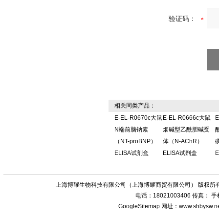
验证码：
相关同类产品：
E-EL-R0670c大鼠
E-EL-R0666c大鼠
E
N端前脑钠素
烟碱型乙酰胆碱受
（NT-proBNP）
体（N-AChR）
ELISA试剂盒
ELISA试剂盒
上海博耀生物科技有限公司（上海博耀商贸有限公司） 版权所有
电话：18021003406 传真：
GoogleSitemap
网址：www.shbysw.