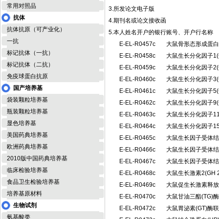
常用对照品
3.所发论文电子版
抗体
4.期刊名或论文接收函
抗体抗原（可产业化）
5.本人姓名开户的银行账号、开户行名称
一抗
E-EL-R0457c
大鼠骨形态形成蛋白
标记抗体（一抗）
E-EL-R0458c
大鼠生长分化因子1(
标记抗体（二抗）
E-EL-R0459c
大鼠生长分化因子2(
免疫球蛋白抗原
E-EL-R0460c
大鼠生长分化因子3(
国产培养基
E-EL-R0461c
大鼠生长分化因子5(
袋装颗粒培养基
E-EL-R0462c
大鼠生长分化因子9(
瓶装颗粒培养基
E-EL-R0463c
大鼠生长分化因子11
显色培养基
E-EL-R0464c
大鼠生长分化因子15
美国药典培养基
E-EL-R0465c
大鼠生长因子受体结合
欧洲药典培养基
E-EL-R0466c
大鼠生长因子受体结合
2010版中国药典培养基
E-EL-R0467c
大鼠生长因子受体结合
临床检验培养基
E-EL-R0468c
大鼠生长激素2(GH
食品卫生检验培养基
E-EL-R0469c
大鼠促生长激素释放
培养基原材料
E-EL-R0470c
大鼠甘油三酯(TG
生物试剂
E-EL-R0472c
大鼠胃泌素(GT)
氨基酸类