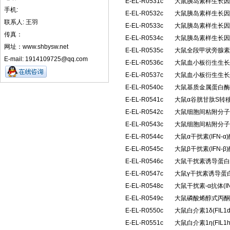
E-EL-R0531c
大鼠胰岛素样生长因子
手机:
E-EL-R0532c
大鼠胰岛素样生长因子
联系人: 王羽
E-EL-R0533c
大鼠胰岛素样生长因子
传真：
E-EL-R0534c
大鼠胰岛素样生长因子
网址：www.shbysw.net
E-EL-R0535c
大鼠全段甲状旁腺素(
E-mail: 1914109725@qq.com
E-EL-R0536c
大鼠血小板衍生生长因
E-EL-R0537c
大鼠血小板衍生生长因
E-EL-R0540c
大鼠基质金属蛋白酶抑
E-EL-R0541c
大鼠α谷胱甘肽S转移
E-EL-R0542c
大鼠细胞间粘附分子2(
E-EL-R0543c
大鼠细胞间粘附分子3(
E-EL-R0544c
大鼠α干扰素(IFN
E-EL-R0545c
大鼠β干扰素(IFN
E-EL-R0546c
大鼠干扰素诱导蛋白10
E-EL-R0547c
大鼠γ干扰素诱导蛋白1
E-EL-R0548c
大鼠干扰素-α抗体(I
E-EL-R0549c
大鼠磷酸烯醇式丙酮
E-EL-R0550c
大鼠白介素1δ(FIL
E-EL-R0551c
大鼠白介素1η(FIL