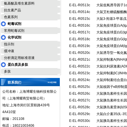
氨基酸及维生素原料
E-EL-R0513c
大鼠低氧诱导因子1α
抗生素产品
E-EL-R0514c
大鼠艾杜糖硫酸酯酶(
色素系列
E-EL-R0515c
大鼠3-羟基3-甲基
蛇毒试剂
E-EL-R0516c
大鼠免疫球蛋白A(I
常用蛇毒试剂
E-EL-R0517c
大鼠免疫球蛋白E(I
化学试剂
E-EL-R0518c
大鼠免疫球蛋白G(I
指示剂
E-EL-R0519c
大鼠免疫球蛋白M(I
缓冲液
E-EL-R0520c
大鼠诱导型一氧化氮合
分析滴定用标准溶液
E-EL-R0521c
大鼠抑制素A(INH
蛋白质及多肽
E-EL-R0522c
大鼠抗利尿激素(A
多肽
E-EL-R0523c
大鼠抑制素βC(IN
E-EL-R0524c
大鼠抑制素结合蛋白(
联系我们
E-EL-R0525c
大鼠核因子κB抑制蛋
公司名称：上海博耀生物科技有限公
E-EL-R0526c
大鼠胰岛素样生长因子
司（上海博耀商贸有限公司）
E-EL-R0527c
大鼠胰岛素样生长因子
地址:上海市闵行区景联路439号
E-EL-R0528c
大鼠胰岛素受体β(I
4A410室
E-EL-R0529c
大鼠白介素35(IL-
邮编：201108
E-EL-R0530c
大鼠胰岛素样生长因子
电话：18021003406