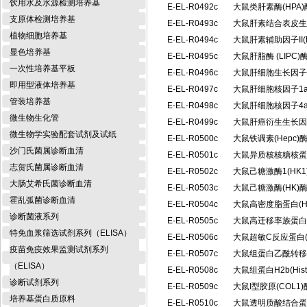
饮用水及水源检测培养基
E-EL-R0492c
大鼠类肝素酶(HPA
支原体检测培养基
E-EL-R0493c
大鼠肝素结合表皮生
植物细胞培养基
E-EL-R0494c
大鼠肝素辅助因子II(
显色培养基
E-EL-R0495c
大鼠肝脂酶 (LIP
一次性培养基平板
E-EL-R0496c
大鼠肝细胞生长因子
即用型液体培养基
E-EL-R0497c
大鼠肝细胞核因子1a
管装培养基
E-EL-R0498c
大鼠肝细胞核因子4a
微生物生化管
E-EL-R0499c
大鼠肝癌衍生生长因
微生物学实验配套试剂及试纸
E-EL-R0500c
大鼠铁调素(Hepc
沙门氏菌属诊断血清
E-EL-R0501c
大鼠异质核核糖核蛋白
志贺氏菌属诊断血清
E-EL-R0502c
大鼠己糖激酶1(HK
大肠艾希氏菌诊断血清
E-EL-R0503c
大鼠己糖激酶(HK
霍乱弧菌诊断血清
E-EL-R0504c
大鼠高密度脂蛋白(
诊断菌液系列
E-EL-R0505c
大鼠高迁移率族蛋白B
特免血浆筛选试剂系列（ELISA）
E-EL-R0506c
大鼠超敏C反应蛋白(
疫苗免疫效果监测试剂系列
E-EL-R0507c
大鼠组蛋白乙酰转移酶
（ELISA）
E-EL-R0508c
大鼠组蛋白H2b(Hi
诊断试剂系列
E-EL-R0509c
大鼠I型胶原(COL
培养基蛋白质原料
E-EL-R0510c
大鼠透明质酸结合蛋白