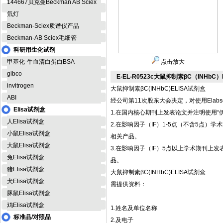
144667贝克曼Beckman AB Sciex
氘灯
Beckman-Sciex质谱仪产品
Beckman-AB Sciex毛细管
科研用生化试剂
甲基化-牛血清白蛋白BSA
点击放大
gibco
E-EL-R0523c大鼠抑制素βC（INHbC
invitrogen
大鼠抑制素βC(INHbC)ELISA试剂盒
ABI
经公司第11次股东大会决定，对使用Elab
Elisa试剂盒
1.在国内核心期刊上发表论文并注明使用“伊
人Elisa试剂盒
2.在影响因子（IF）1-5点（不含5点）学术期刊
小鼠Elisa试剂盒
相关产品。
大鼠Elisa试剂盒
3.在影响因子（IF）5点以上学术期刊上发表论文并
兔Elisa试剂盒
品。
猪Elisa试剂盒
大鼠抑制素βC(INHbC)ELISA试剂盒
犬Elisa试剂盒
需提供资料：
豚鼠Elisa试剂盒
鸡Elisa试剂盒
1.姓名及单位名称
标准品/对照品
2.及电子