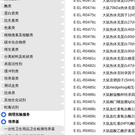
E-EL-R0473c
大鼠结合珠蛋白(H
酶类
E-EL-R0474c
大鼠70kDa热休克
蛋白质类
E-EL-R0475c
大鼠热休克因子1(H
抗生素类
E-EL-R0476c
大鼠热休克蛋白27(
色素类
E-EL-R0477c
大鼠热休克蛋白40(
植物激素及核酸类
E-EL-R0478c
大鼠热休克蛋白60(
碳水化合物类
E-EL-R0479c
大鼠热休克蛋白70(
维生素类
E-EL-R0480c
大鼠热休克蛋白90(
分离材料及耗材类
E-EL-R0481c
大鼠热休克蛋白糖蛋白
表面活性剂
E-EL-R0482c
大鼠热休克蛋白47(
缓冲剂类
E-EL-R0483c
大鼠热休克转录因子2
培养基类
E-EL-R0484c
大鼠音猬因子(SHH
测试盒类
E-EL-R0485c
大鼠Hedgehog相
抗体类
E-EL-R0486c
大鼠解旋酶样转录因子
其他生化试剂
E-EL-R0487c
大鼠幽门螺旋菌IgG(
蛇毒试剂
E-EL-R0488c
大鼠血红素氧合酶1(
病理实验服务
E-EL-R0489c
大鼠血红素氧合酶2(
培养基
E-EL-R0490c
大鼠血红素(HPX)
一次性卫生用品卫生检测培养基
E-EL-R0491c
大鼠硫酸乙酰肝素蛋