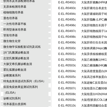
饮用水及水源检测培养基
E-EL-R0492c
大鼠类肝素酶(HPA
支原体检测培养基
E-EL-R0493c
大鼠肝素结合表皮生
植物细胞培养基
E-EL-R0494c
大鼠肝素辅助因子II(
显色培养基
E-EL-R0495c
大鼠肝脂酶 (LIP
一次性培养基平板
E-EL-R0496c
大鼠肝细胞生长因子
即用型液体培养基
E-EL-R0497c
大鼠肝细胞核因子1a
管装培养基
E-EL-R0498c
大鼠肝细胞核因子4a
微生物生化管
E-EL-R0499c
大鼠肝癌衍生生长因
微生物学实验配套试剂及试纸
E-EL-R0500c
大鼠铁调素(Hepc
沙门氏菌属诊断血清
E-EL-R0501c
大鼠异质核核糖核蛋白
志贺氏菌属诊断血清
E-EL-R0502c
大鼠己糖激酶1(HK
大肠艾希氏菌诊断血清
E-EL-R0503c
大鼠己糖激酶(HK
霍乱弧菌诊断血清
E-EL-R0504c
大鼠高密度脂蛋白(
诊断菌液系列
E-EL-R0505c
大鼠高迁移率族蛋白B
特免血浆筛选试剂系列（ELISA）
E-EL-R0506c
大鼠超敏C反应蛋白(
疫苗免疫效果监测试剂系列
E-EL-R0507c
大鼠组蛋白乙酰转移酶
（ELISA）
E-EL-R0508c
大鼠组蛋白H2b(Hi
诊断试剂系列
E-EL-R0509c
大鼠I型胶原(COL
培养基蛋白质原料
E-EL-R0510c
大鼠透明质酸结合蛋白