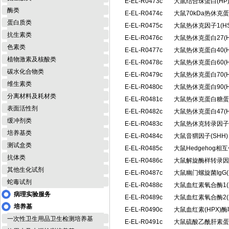
E-EL-R0473c
大鼠结合珠蛋白(H
酶类
E-EL-R0474c
大鼠70kDa热休克
蛋白质类
E-EL-R0475c
大鼠热休克因子1(H
抗生素类
E-EL-R0476c
大鼠热休克蛋白27(
色素类
E-EL-R0477c
大鼠热休克蛋白40(
植物激素及核酸类
E-EL-R0478c
大鼠热休克蛋白60(
碳水化合物类
E-EL-R0479c
大鼠热休克蛋白70(
维生素类
E-EL-R0480c
大鼠热休克蛋白90(
分离材料及耗材类
E-EL-R0481c
大鼠热休克蛋白糖蛋白
表面活性剂
E-EL-R0482c
大鼠热休克蛋白47(
缓冲剂类
E-EL-R0483c
大鼠热休克转录因子2
培养基类
E-EL-R0484c
大鼠音猬因子(SHH
测试盒类
E-EL-R0485c
大鼠Hedgehog相
抗体类
E-EL-R0486c
大鼠解旋酶样转录因子
其他生化试剂
E-EL-R0487c
大鼠幽门螺旋菌IgG(
蛇毒试剂
E-EL-R0488c
大鼠血红素氧合酶1(
病理实验服务
E-EL-R0489c
大鼠血红素氧合酶2(
培养基
E-EL-R0490c
大鼠血红素(HPX)
一次性卫生用品卫生检测培养基
E-EL-R0491c
大鼠硫酸乙酰肝素蛋