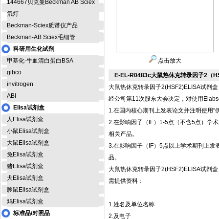
144667贝克曼Beckman AB Sciex
氘灯
Beckman-Sciex质谱仪产品
Beckman-AB Sciex毛细管
科研用生化试剂
甲基化-牛血清白蛋白BSA
点击放大
gibco
E-EL-R0483c大鼠热休克转录因子2（H
invitrogen
大鼠热休克转录因子2(HSF2)ELISA试剂盒
ABI
经公司第11次股东大会决定，对使用Elab
Elisa试剂盒
1.在国内核心期刊上发表论文并注明使用“伊
人Elisa试剂盒
2.在影响因子（IF）1-5点（不含5点）学术期刊
小鼠Elisa试剂盒
相关产品。
大鼠Elisa试剂盒
3.在影响因子（IF）5点以上学术期刊上发表论文并
兔Elisa试剂盒
品。
猪Elisa试剂盒
大鼠热休克转录因子2(HSF2)ELISA试剂盒
犬Elisa试剂盒
需提供资料：
豚鼠Elisa试剂盒
鸡Elisa试剂盒
1.姓名及单位名称
标准品/对照品
2.及电子