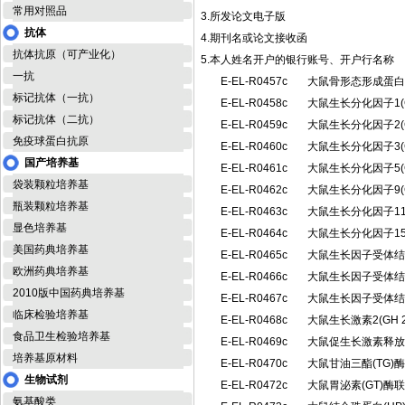
常用对照品
3.所发论文电子版
抗体
4.期刊名或论文接收函
抗体抗原（可产业化）
5.本人姓名开户的银行账号、开户行名称
一抗
E-EL-R0457c
大鼠骨形态形成蛋白
标记抗体（一抗）
E-EL-R0458c
大鼠生长分化因子1(
标记抗体（二抗）
E-EL-R0459c
大鼠生长分化因子2(
免疫球蛋白抗原
E-EL-R0460c
大鼠生长分化因子3(
国产培养基
E-EL-R0461c
大鼠生长分化因子5(
袋装颗粒培养基
E-EL-R0462c
大鼠生长分化因子9(
瓶装颗粒培养基
E-EL-R0463c
大鼠生长分化因子11
显色培养基
E-EL-R0464c
大鼠生长分化因子15
美国药典培养基
E-EL-R0465c
大鼠生长因子受体结合
欧洲药典培养基
E-EL-R0466c
大鼠生长因子受体结合
2010版中国药典培养基
E-EL-R0467c
大鼠生长因子受体结合
临床检验培养基
E-EL-R0468c
大鼠生长激素2(GH
食品卫生检验培养基
E-EL-R0469c
大鼠促生长激素释放
培养基原材料
E-EL-R0470c
大鼠甘油三酯(TG
生物试剂
E-EL-R0472c
大鼠胃泌素(GT)
氨基酸类