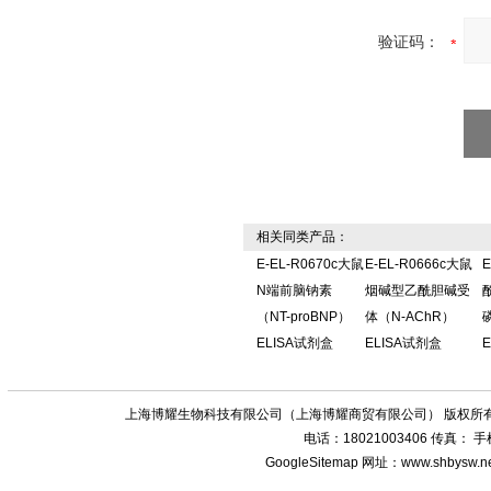
验证码：
相关同类产品：
E-EL-R0670c大鼠
E-EL-R0666c大鼠
E
N端前脑钠素
烟碱型乙酰胆碱受
（NT-proBNP）
体（N-AChR）
ELISA试剂盒
ELISA试剂盒
上海博耀生物科技有限公司（上海博耀商贸有限公司） 版权所有
电话：18021003406 传真：
GoogleSitemap
网址：www.shbysw.