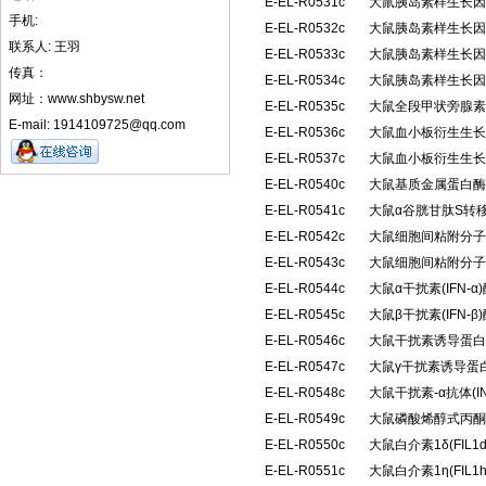
E-EL-R0531c
大鼠胰岛素样生长因子
手机:
E-EL-R0532c
大鼠胰岛素样生长因子
联系人: 王羽
E-EL-R0533c
大鼠胰岛素样生长因子
传真：
E-EL-R0534c
大鼠胰岛素样生长因子
网址：www.shbysw.net
E-EL-R0535c
大鼠全段甲状旁腺素(
E-mail: 1914109725@qq.com
E-EL-R0536c
大鼠血小板衍生生长因
E-EL-R0537c
大鼠血小板衍生生长因
E-EL-R0540c
大鼠基质金属蛋白酶抑
E-EL-R0541c
大鼠α谷胱甘肽S转移
E-EL-R0542c
大鼠细胞间粘附分子2(
E-EL-R0543c
大鼠细胞间粘附分子3(
E-EL-R0544c
大鼠α干扰素(IFN
E-EL-R0545c
大鼠β干扰素(IFN
E-EL-R0546c
大鼠干扰素诱导蛋白10
E-EL-R0547c
大鼠γ干扰素诱导蛋白1
E-EL-R0548c
大鼠干扰素-α抗体(I
E-EL-R0549c
大鼠磷酸烯醇式丙酮
E-EL-R0550c
大鼠白介素1δ(FIL
E-EL-R0551c
大鼠白介素1η(FIL