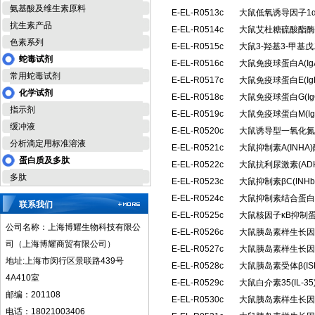
氨基酸及维生素原料
E-EL-R0513c
大鼠低氧诱导因子1α
抗生素产品
E-EL-R0514c
大鼠艾杜糖硫酸酯酶(
色素系列
E-EL-R0515c
大鼠3-羟基3-甲基
蛇毒试剂
E-EL-R0516c
大鼠免疫球蛋白A(I
常用蛇毒试剂
E-EL-R0517c
大鼠免疫球蛋白E(I
化学试剂
E-EL-R0518c
大鼠免疫球蛋白G(I
指示剂
E-EL-R0519c
大鼠免疫球蛋白M(I
缓冲液
E-EL-R0520c
大鼠诱导型一氧化氮合
分析滴定用标准溶液
E-EL-R0521c
大鼠抑制素A(INH
蛋白质及多肽
E-EL-R0522c
大鼠抗利尿激素(A
多肽
E-EL-R0523c
大鼠抑制素βC(IN
E-EL-R0524c
大鼠抑制素结合蛋白(
联系我们
E-EL-R0525c
大鼠核因子κB抑制蛋
公司名称：上海博耀生物科技有限公
E-EL-R0526c
大鼠胰岛素样生长因子
司（上海博耀商贸有限公司）
E-EL-R0527c
大鼠胰岛素样生长因子
地址:上海市闵行区景联路439号
E-EL-R0528c
大鼠胰岛素受体β(I
4A410室
E-EL-R0529c
大鼠白介素35(IL-
邮编：201108
E-EL-R0530c
大鼠胰岛素样生长因子
电话：18021003406