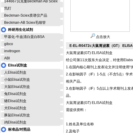
144667贝克曼Beckman AB Sciex
氘灯
Beckman-Sciex质谱仪产品
Beckman-AB Sciex毛细管
科研用生化试剂
甲基化-牛血清白蛋白BSA
点击放大
gibco
E-EL-R0472c大鼠胃泌素（GT） ELI
invitrogen
大鼠胃泌素(GT) ELISA试剂盒
ABI
经公司第11次股东大会决定，对使用Elab
Elisa试剂盒
1.在国内核心期刊上发表论文并注明使用“伊
人Elisa试剂盒
2.在影响因子（IF）1-5点（不含5点）学术期刊
小鼠Elisa试剂盒
相关产品。
大鼠Elisa试剂盒
3.在影响因子（IF）5点以上学术期刊上发表论文并
兔Elisa试剂盒
品。
猪Elisa试剂盒
大鼠胃泌素(GT) ELISA试剂盒
犬Elisa试剂盒
需提供资料：
豚鼠Elisa试剂盒
鸡Elisa试剂盒
1.姓名及单位名称
标准品/对照品
2.及电子