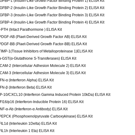
IGFBP-1 (Insulin-Like Growth Factor Binding Protein 1) ELISA Kit
IGFBP-2 (Insulin-Like Growth Factor Binding Protein 2) ELISA Kit
IGFBP-3 (Insulin-Like Growth Factor Binding Protein 3) ELISA Kit
IGFBP-4 (Insulin-Like Growth Factor Binding Protein 4) ELISA Kit
I-PTH (Intact Parathormone ) ELISA Kit
PDGF-AB (Plaet-Derived Growth Factor AB) ELISA Kit
PDGF-BB (Plaet-Derived Growth Factor-BB) ELISA Kit
TIMP-1(Tissue Inhibitors of Metalloproteinase 1)ELISA Kit
α-GST(α-Glutathione S-Transferases) ELISA Kit
ICAM-2 (Intercellular Adhesion Molecule 2) ELISA Kit
ICAM-3 (Intercellular Adhesion Molecule 3) ELISA Kit
IFN-α (Interferon Alpha) ELISA Kit
IFN-β (Interferon Beta) ELISA Kit
IP-10/CXCL10 (Interferon Gamma Induced Protein 10kDa) ELISA Kit
IFI16/p16 (Interferon-Inducible Protein 16) ELISA Kit
INF-α-Ab (Interferon-α Antibody) ELISA Kit
PEPCK (Phosphoenolpyruvate Carboxykinase) ELISA Kit
FIL1d (Interleukin 1Delta) ELISA Kit
FIL1h (Interleukin 1 Eta) ELISA Kit