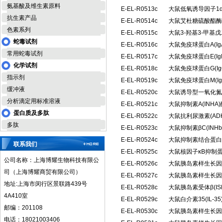
氨基酸及维生素原料
E-EL-R0513c
大鼠低氧诱导因子1α
抗生素产品
E-EL-R0514c
大鼠艾杜糖硫酸酯酶(
色素系列
E-EL-R0515c
大鼠3-羟基3-甲基
蛇毒试剂
E-EL-R0516c
大鼠免疫球蛋白A(I
常用蛇毒试剂
E-EL-R0517c
大鼠免疫球蛋白E(I
化学试剂
E-EL-R0518c
大鼠免疫球蛋白G(I
指示剂
E-EL-R0519c
大鼠免疫球蛋白M(I
缓冲液
E-EL-R0520c
大鼠诱导型一氧化氮合
分析滴定用标准溶液
E-EL-R0521c
大鼠抑制素A(INH
蛋白质及多肽
E-EL-R0522c
大鼠抗利尿激素(A
多肽
E-EL-R0523c
大鼠抑制素βC(IN
E-EL-R0524c
大鼠抑制素结合蛋白(
联系我们
E-EL-R0525c
大鼠核因子κB抑制蛋
公司名称：上海博耀生物科技有限公
E-EL-R0526c
大鼠胰岛素样生长因子
司（上海博耀商贸有限公司）
E-EL-R0527c
大鼠胰岛素样生长因子
地址:上海市闵行区景联路439号
E-EL-R0528c
大鼠胰岛素受体β(I
4A410室
E-EL-R0529c
大鼠白介素35(IL-
邮编：201108
E-EL-R0530c
大鼠胰岛素样生长因子
电话：18021003406