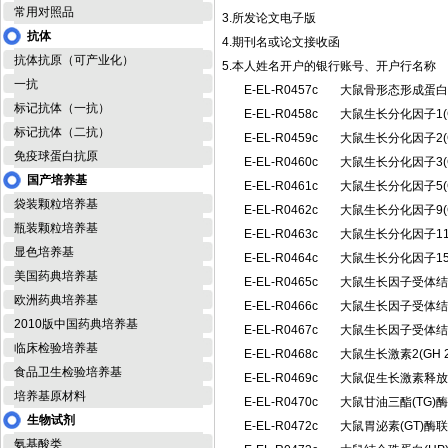
常用对照品
3.所发论文电子版
抗体
4.期刊名或论文接收函
抗体抗原（可产业化）
5.本人姓名开户的银行账号、开户行名称
一抗
E-EL-R0457c
大鼠骨形态形成蛋白
标记抗体（一抗）
E-EL-R0458c
大鼠生长分化因子1(
标记抗体（二抗）
E-EL-R0459c
大鼠生长分化因子2(
免疫球蛋白抗原
E-EL-R0460c
大鼠生长分化因子3(
国产培养基
E-EL-R0461c
大鼠生长分化因子5(
袋装颗粒培养基
E-EL-R0462c
大鼠生长分化因子9(
瓶装颗粒培养基
E-EL-R0463c
大鼠生长分化因子11
显色培养基
E-EL-R0464c
大鼠生长分化因子15
美国药典培养基
E-EL-R0465c
大鼠生长因子受体结合
欧洲药典培养基
E-EL-R0466c
大鼠生长因子受体结合
2010版中国药典培养基
E-EL-R0467c
大鼠生长因子受体结合
临床检验培养基
E-EL-R0468c
大鼠生长激素2(GH
食品卫生检验培养基
E-EL-R0469c
大鼠促生长激素释放
培养基原材料
E-EL-R0470c
大鼠甘油三酯(TG
生物试剂
E-EL-R0472c
大鼠胃泌素(GT)
氨基酸类