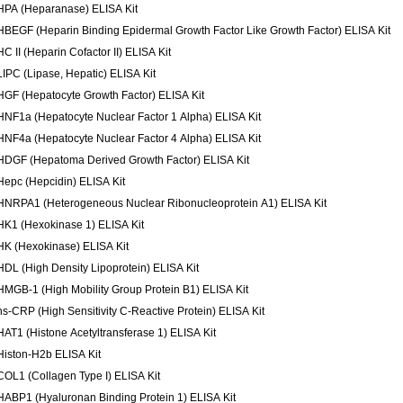
HPA (Heparanase) ELISA Kit
HBEGF (Heparin Binding Epidermal Growth Factor Like Growth Factor) ELISA Kit
HC II (Heparin Cofactor II) ELISA Kit
LIPC (Lipase, Hepatic) ELISA Kit
HGF (Hepatocyte Growth Factor) ELISA Kit
HNF1a (Hepatocyte Nuclear Factor 1 Alpha) ELISA Kit
HNF4a (Hepatocyte Nuclear Factor 4 Alpha) ELISA Kit
HDGF (Hepatoma Derived Growth Factor) ELISA Kit
Hepc (Hepcidin) ELISA Kit
HNRPA1 (Heterogeneous Nuclear Ribonucleoprotein A1) ELISA Kit
HK1 (Hexokinase 1) ELISA Kit
HK (Hexokinase) ELISA Kit
HDL (High Density Lipoprotein) ELISA Kit
HMGB-1 (High Mobility Group Protein B1) ELISA Kit
hs-CRP (High Sensitivity C-Reactive Protein) ELISA Kit
HAT1 (Histone Acetyltransferase 1) ELISA Kit
Histon-H2b ELISA Kit
COL1 (Collagen Type I) ELISA Kit
HABP1 (Hyaluronan Binding Protein 1) ELISA Kit