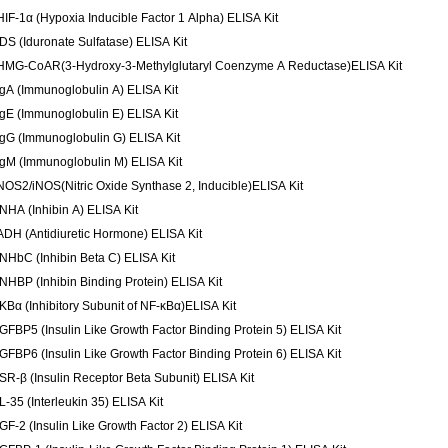
HIF-1α (Hypoxia Inducible Factor 1 Alpha) ELISA Kit
IDS (Iduronate Sulfatase) ELISA Kit
HMG-CoAR(3-Hydroxy-3-Methylglutaryl Coenzyme A Reductase)ELISA Kit
IgA (Immunoglobulin A) ELISA Kit
IgE (Immunoglobulin E) ELISA Kit
IgG (Immunoglobulin G) ELISA Kit
IgM (Immunoglobulin M) ELISA Kit
NOS2/iNOS(Nitric Oxide Synthase 2, Inducible)ELISA Kit
INHA (Inhibin A) ELISA Kit
ADH (Antidiuretic Hormone) ELISA Kit
INHbC (Inhibin Beta C) ELISA Kit
INHBP (Inhibin Binding Protein) ELISA Kit
IKBα (Inhibitory Subunit of NF-κBα)ELISA Kit
IGFBP5 (Insulin Like Growth Factor Binding Protein 5) ELISA Kit
IGFBP6 (Insulin Like Growth Factor Binding Protein 6) ELISA Kit
ISR-β (Insulin Receptor Beta Subunit) ELISA Kit
IL-35 (Interleukin 35) ELISA Kit
IGF-2 (Insulin Like Growth Factor 2) ELISA Kit