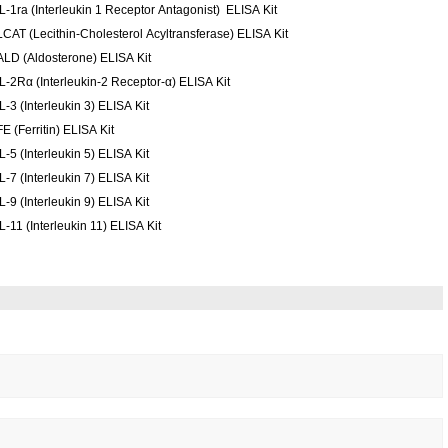
IL-1ra (Interleukin 1 Receptor Antagonist) ELISA Kit
LCAT (Lecithin-Cholesterol Acyltransferase) ELISA Kit
ALD (Aldosterone) ELISA Kit
IL-2Rα (Interleukin-2 Receptor-α) ELISA Kit
L-3 (Interleukin 3) ELISA Kit
E (Ferritin) ELISA Kit
L-5 (Interleukin 5) ELISA Kit
L-7 (Interleukin 7) ELISA Kit
L-9 (Interleukin 9) ELISA Kit
L-11 (Interleukin 11) ELISA Kit