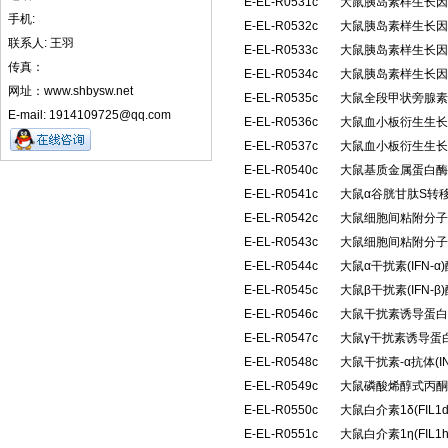
E-EL-R0531c
大鼠胰岛素样生长因子
手机:
E-EL-R0532c
大鼠胰岛素样生长因子
联系人: 王羽
E-EL-R0533c
大鼠胰岛素样生长因子
传真：
E-EL-R0534c
大鼠胰岛素样生长因子
网址：www.shbysw.net
E-EL-R0535c
大鼠全段甲状旁腺素(
E-mail: 1914109725@qq.com
E-EL-R0536c
大鼠血小板衍生生长因
E-EL-R0537c
大鼠血小板衍生生长因
E-EL-R0540c
大鼠基质金属蛋白酶抑
E-EL-R0541c
大鼠α谷胱甘肽S转移
E-EL-R0542c
大鼠细胞间粘附分子2(
E-EL-R0543c
大鼠细胞间粘附分子3(
E-EL-R0544c
大鼠α干扰素(IFN
E-EL-R0545c
大鼠β干扰素(IFN
E-EL-R0546c
大鼠干扰素诱导蛋白10
E-EL-R0547c
大鼠γ干扰素诱导蛋白1
E-EL-R0548c
大鼠干扰素-α抗体(I
E-EL-R0549c
大鼠磷酸烯醇式丙酮
E-EL-R0550c
大鼠白介素1δ(FIL
E-EL-R0551c
大鼠白介素1η(FIL