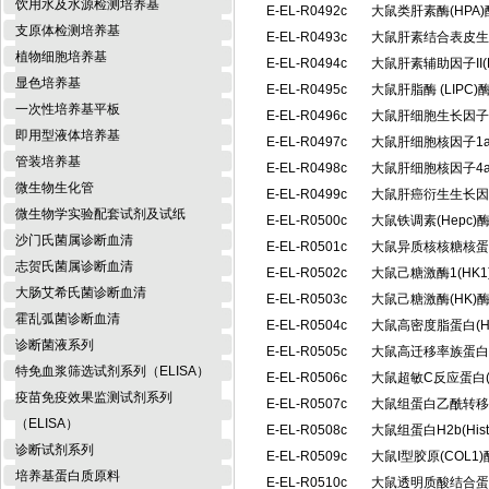
饮用水及水源检测培养基
E-EL-R0492c
大鼠类肝素酶(HPA
支原体检测培养基
E-EL-R0493c
大鼠肝素结合表皮生
植物细胞培养基
E-EL-R0494c
大鼠肝素辅助因子II(
显色培养基
E-EL-R0495c
大鼠肝脂酶 (LIP
一次性培养基平板
E-EL-R0496c
大鼠肝细胞生长因子
即用型液体培养基
E-EL-R0497c
大鼠肝细胞核因子1a
管装培养基
E-EL-R0498c
大鼠肝细胞核因子4a
微生物生化管
E-EL-R0499c
大鼠肝癌衍生生长因
微生物学实验配套试剂及试纸
E-EL-R0500c
大鼠铁调素(Hepc
沙门氏菌属诊断血清
E-EL-R0501c
大鼠异质核核糖核蛋白
志贺氏菌属诊断血清
E-EL-R0502c
大鼠己糖激酶1(HK
大肠艾希氏菌诊断血清
E-EL-R0503c
大鼠己糖激酶(HK
霍乱弧菌诊断血清
E-EL-R0504c
大鼠高密度脂蛋白(
诊断菌液系列
E-EL-R0505c
大鼠高迁移率族蛋白B
特免血浆筛选试剂系列（ELISA）
E-EL-R0506c
大鼠超敏C反应蛋白(
疫苗免疫效果监测试剂系列
E-EL-R0507c
大鼠组蛋白乙酰转移酶
（ELISA）
E-EL-R0508c
大鼠组蛋白H2b(Hi
诊断试剂系列
E-EL-R0509c
大鼠I型胶原(COL
培养基蛋白质原料
E-EL-R0510c
大鼠透明质酸结合蛋白