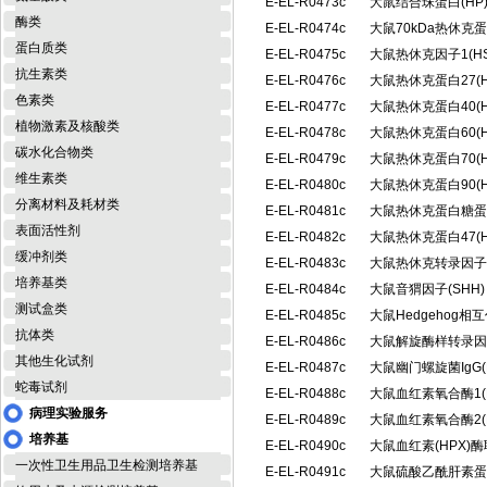
E-EL-R0473c
大鼠结合珠蛋白(H
酶类
E-EL-R0474c
大鼠70kDa热休克
蛋白质类
E-EL-R0475c
大鼠热休克因子1(H
抗生素类
E-EL-R0476c
大鼠热休克蛋白27(
色素类
E-EL-R0477c
大鼠热休克蛋白40(
植物激素及核酸类
E-EL-R0478c
大鼠热休克蛋白60(
碳水化合物类
E-EL-R0479c
大鼠热休克蛋白70(
维生素类
E-EL-R0480c
大鼠热休克蛋白90(
分离材料及耗材类
E-EL-R0481c
大鼠热休克蛋白糖蛋白
表面活性剂
E-EL-R0482c
大鼠热休克蛋白47(
缓冲剂类
E-EL-R0483c
大鼠热休克转录因子2
培养基类
E-EL-R0484c
大鼠音猬因子(SHH
测试盒类
E-EL-R0485c
大鼠Hedgehog相
抗体类
E-EL-R0486c
大鼠解旋酶样转录因子
其他生化试剂
E-EL-R0487c
大鼠幽门螺旋菌IgG(
蛇毒试剂
E-EL-R0488c
大鼠血红素氧合酶1(
病理实验服务
E-EL-R0489c
大鼠血红素氧合酶2(
培养基
E-EL-R0490c
大鼠血红素(HPX)
一次性卫生用品卫生检测培养基
E-EL-R0491c
大鼠硫酸乙酰肝素蛋