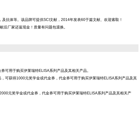
，CLIA kit，及抗体等。该品牌可提供SCI文献，2014年发表60于篇文献、欢迎索取！
献后厂家还返现金！质量有问题包退换。
代金券可用于购买伊莱瑞特ELISA系列产品及其相关产品。
Co.,Ltd"产品，可获得1000元奖学金或代金券，代金券可用于购买伊莱瑞特ELISA系列产品及其
td"产品，可获得2000元奖学金或代金券，代金券可用于购买伊莱瑞特ELISA系列产品及其相关产