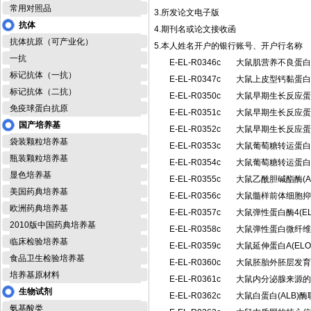
常用对照品
3.所发论文电子版
抗体
4.期刊名或论文接收函
抗体抗原（可产业化）
5.本人姓名开户的银行账号、开户行名称
一抗
E-EL-R0346c
大鼠肌营养不良蛋白
标记抗体（一抗）
E-EL-R0347c
大鼠上皮型钙黏蛋白 
标记抗体（二抗）
E-EL-R0350c
大鼠早期生长反应蛋白
免疫球蛋白抗原
E-EL-R0351c
大鼠早期生长反应蛋白
国产培养基
E-EL-R0352c
大鼠早期生长反应蛋白
袋装颗粒培养基
E-EL-R0353c
大鼠葡萄糖转运蛋白1
瓶装颗粒培养基
E-EL-R0354c
大鼠葡萄糖转运蛋白2
显色培养基
E-EL-R0355c
大鼠乙酰胆碱酯酶(
美国药典培养基
E-EL-R0356c
大鼠髓样前体细胞抑制
欧洲药典培养基
E-EL-R0357c
大鼠弹性蛋白酶4(E
2010版中国药典培养基
E-EL-R0358c
大鼠弹性蛋白微纤维界
临床检验培养基
E-EL-R0359c
大鼠延伸蛋白A(EL
食品卫生检验培养基
E-EL-R0360c
大鼠胚胎外胚层发育
培养基原材料
E-EL-R0361c
大鼠内分泌腺来源的血
生物试剂
E-EL-R0362c
大鼠白蛋白(ALB)
氨基酸类