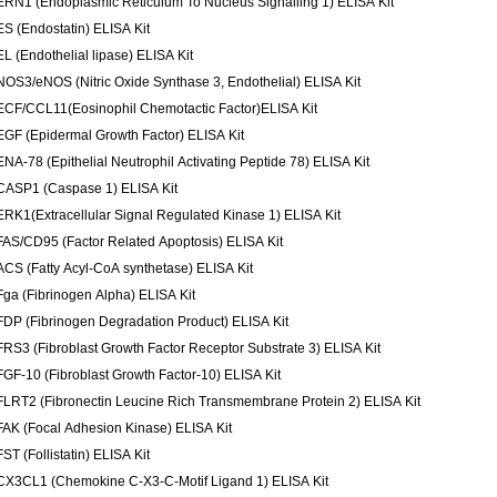
ERN1 (Endoplasmic Reticulum To Nucleus Signalling 1) ELISA Kit
ES (Endostatin) ELISA Kit
EL (Endothelial lipase) ELISA Kit
NOS3/eNOS (Nitric Oxide Synthase 3, Endothelial) ELISA Kit
ECF/CCL11(Eosinophil Chemotactic Factor)ELISA Kit
EGF (Epidermal Growth Factor) ELISA Kit
ENA-78 (Epithelial Neutrophil Activating Peptide 78) ELISA Kit
CASP1 (Caspase 1) ELISA Kit
ERK1(Extracellular Signal Regulated Kinase 1) ELISA Kit
FAS/CD95 (Factor Related Apoptosis) ELISA Kit
ACS (Fatty Acyl-CoA synthetase) ELISA Kit
Fga (Fibrinogen Alpha) ELISA Kit
FDP (Fibrinogen Degradation Product) ELISA Kit
FRS3 (Fibroblast Growth Factor Receptor Substrate 3) ELISA Kit
FGF-10 (Fibroblast Growth Factor-10) ELISA Kit
FLRT2 (Fibronectin Leucine Rich Transmembrane Protein 2) ELISA Kit
FAK (Focal Adhesion Kinase) ELISA Kit
ST (Follistatin) ELISA Kit
CX3CL1 (Chemokine C-X3-C-Motif Ligand 1) ELISA Kit