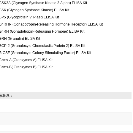
GSK3A (Glycogen Synthase Kinase 3 Alpha) ELISA Kit
GSK (Glycogen Synthase Kinase) ELISA Kit
GP5 (Glycoprotein V, Plaet) ELISA Kit
GnRHR (Gonadotropin-Releasing Hormone Receptor) ELISA Kit
GnRH (Gonadotropin-Releasing Hormone) ELISA Kit
GRN (Granulin) ELISA Kit
GCP-2 (Granulocyte Chemotactic Protein 2) ELISA Kit
G-CSF (Granulocyte Colony Stimulating Factor) ELISA Kit
Gzms-A (Granzymes A) ELISA Kit
Gzms-B( Granzymes B) ELISA Kit
家联系：