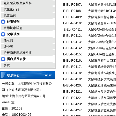
氨基酸及维生素原料
E-EL-R0407c
大鼠胃泌素抑制肽(G
抗生素产品
E-EL-R0408c
大鼠胃泌素34(GT
色素系列
E-EL-R0409c
大鼠胃肠癌标志物CA
蛇毒试剂
E-EL-R0410c
大鼠胃动蛋白2(GK
常用蛇毒试剂
E-EL-R0411c
大鼠GATA结合蛋白
化学试剂
E-EL-R0412c
大鼠GATA结合蛋白
指示剂
E-EL-R0413c
大鼠GATA结合蛋白
缓冲液
E-EL-R0414c
大鼠GATA结合蛋白
分析滴定用标准溶液
E-EL-R0415c
大鼠GATA结合蛋白
蛋白质及多肽
E-EL-R0416c
大鼠凝溶胶蛋白(G
多肽
E-EL-R0417c
大鼠普通转录因子IIB
E-EL-R0418c
大鼠葡萄糖6磷酸酶(G
联系我们
E-EL-R0419c
大鼠神经胶质成熟因子
公司名称：上海博耀生物科技有限公
E-EL-R0420c
大鼠胶质细胞系来源
司（上海博耀商贸有限公司）
E-EL-R0421c
大鼠糖皮质激素诱导
地址:上海市闵行区景联路439号
E-EL-R0422c
大鼠糖皮质类固醇受
4A410室
E-EL-R0423c
大鼠糖皮质激素受体α
邮编：201108
E-EL-R0424c
大鼠糖皮质激素受体β
电话：18021003406