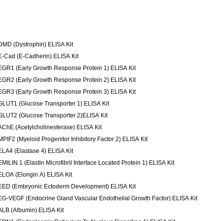
DMD (Dystrophin) ELISA Kit
E-Cad (E-Cadherin) ELISA Kit
EGR1 (Early Growth Response Protein 1) ELISA Kit
EGR2 (Early Growth Response Protein 2) ELISA Kit
EGR3 (Early Growth Response Protein 3) ELISA Kit
GLUT1 (Glucose Transporter 1) ELISA Kit
GLUT2 (Glucose Transporter 2)ELISA Kit
AChE (Acetylcholinesterase) ELISA Kit
MPIF2 (Myeloid Progenitor Inhibitory Factor 2) ELISA Kit
ELA4 (Elastase 4) ELISA Kit
EMILIN 1 (Elastin Microfibril Interface Located Protein 1) ELISA Kit
ELOA (Elongin A) ELISA Kit
EED (Embryonic Ectoderm Development) ELISA Kit
EG-VEGF (Endocrine Gland Vascular Endothelial Growth Factor) ELISA Kit
ALB (Albumin) ELISA Kit