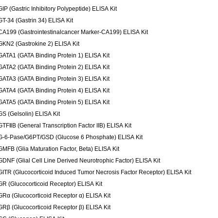
GIP (Gastric Inhibitory Polypeptide) ELISA Kit
GT-34 (Gastrin 34) ELISA Kit
CA199 (Gastrointestinalcancer Marker-CA199) ELISA Kit
GKN2 (Gastrokine 2) ELISA Kit
GATA1 (GATA Binding Protein 1) ELISA Kit
GATA2 (GATA Binding Protein 2) ELISA Kit
GATA3 (GATA Binding Protein 3) ELISA Kit
GATA4 (GATA Binding Protein 4) ELISA Kit
GATA5 (GATA Binding Protein 5) ELISA Kit
GS (Gelsolin) ELISA Kit
GTFⅡB (General Transcription Factor IIB) ELISA Kit
G-6-Pase/G6PT/GSD (Glucose 6 Phosphate) ELISA Kit
GMFB (Glia Maturation Factor, Beta) ELISA Kit
GDNF (Glial Cell Line Derived Neurotrophic Factor) ELISA Kit
GITR (Glucocorticoid Induced Tumor Necrosis Factor Receptor) ELISA Kit
GR (Glucocorticoid Receptor) ELISA Kit
GRα (Glucocorticoid Receptor α) ELISA Kit
GRβ (Glucocorticoid Receptor β) ELISA Kit