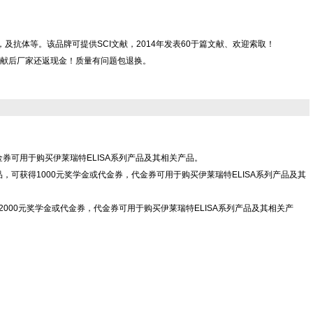
，CLIA kit，及抗体等。该品牌可提供SCI文献，2014年发表60于篇文献、欢迎索取！
献后厂家还返现金！质量有问题包退换。
代金券可用于购买伊莱瑞特ELISA系列产品及其相关产品。
Co.,Ltd"产品，可获得1000元奖学金或代金券，代金券可用于购买伊莱瑞特ELISA系列产品及其
td"产品，可获得2000元奖学金或代金券，代金券可用于购买伊莱瑞特ELISA系列产品及其相关产