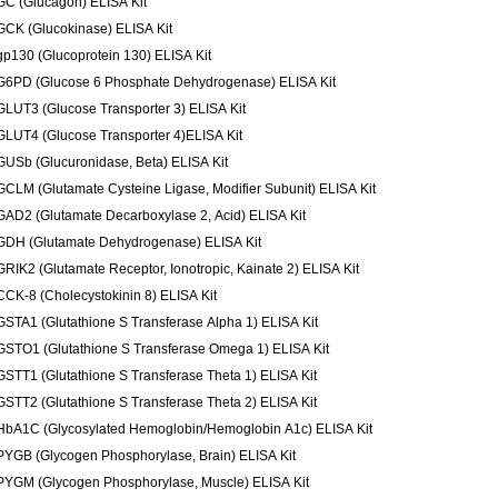
GC (Glucagon) ELISA Kit
GCK (Glucokinase) ELISA Kit
gp130 (Glucoprotein 130) ELISA Kit
G6PD (Glucose 6 Phosphate Dehydrogenase) ELISA Kit
GLUT3 (Glucose Transporter 3) ELISA Kit
GLUT4 (Glucose Transporter 4)ELISA Kit
GUSb (Glucuronidase, Beta) ELISA Kit
GCLM (Glutamate Cysteine Ligase, Modifier Subunit) ELISA Kit
GAD2 (Glutamate Decarboxylase 2, Acid) ELISA Kit
GDH (Glutamate Dehydrogenase) ELISA Kit
GRIK2 (Glutamate Receptor, Ionotropic, Kainate 2) ELISA Kit
CCK-8 (Cholecystokinin 8) ELISA Kit
GSTA1 (Glutathione S Transferase Alpha 1) ELISA Kit
GSTO1 (Glutathione S Transferase Omega 1) ELISA Kit
GSTT1 (Glutathione S Transferase Theta 1) ELISA Kit
GSTT2 (Glutathione S Transferase Theta 2) ELISA Kit
HbA1C (Glycosylated Hemoglobin/Hemoglobin A1c) ELISA Kit
PYGB (Glycogen Phosphorylase, Brain) ELISA Kit
PYGM (Glycogen Phosphorylase, Muscle) ELISA Kit