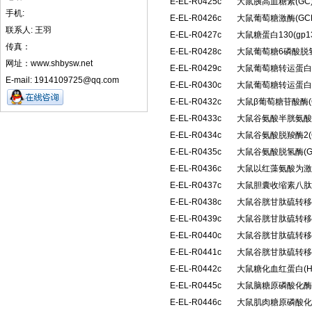
E-EL-R0425c
大鼠胰高血糖素(G
手机:
E-EL-R0426c
大鼠葡萄糖激酶(G
联系人: 王羽
E-EL-R0427c
大鼠糖蛋白130(g
传真：
E-EL-R0428c
大鼠葡萄糖6磷酸脱氢
网址：www.shbysw.net
E-EL-R0429c
大鼠葡萄糖转运蛋白3
E-mail: 1914109725@qq.com
E-EL-R0430c
大鼠葡萄糖转运蛋白4
E-EL-R0432c
大鼠β葡萄糖苷酸酶(
E-EL-R0433c
大鼠谷氨酸半胱氨酸
E-EL-R0434c
大鼠谷氨酸脱羧酶2(
E-EL-R0435c
大鼠谷氨酸脱氢酶(
E-EL-R0436c
大鼠以红藻氨酸为激
E-EL-R0437c
大鼠胆囊收缩素八肽(
E-EL-R0438c
大鼠谷胱甘肽硫转移酶
E-EL-R0439c
大鼠谷胱甘肽硫转移酶
E-EL-R0440c
大鼠谷胱甘肽硫转移酶
E-EL-R0441c
大鼠谷胱甘肽硫转移酶
E-EL-R0442c
大鼠糖化血红蛋白(H
E-EL-R0445c
大鼠脑糖原磷酸化酶
E-EL-R0446c
大鼠肌肉糖原磷酸化