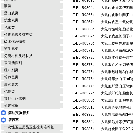
E-EL-R0363c
大鼠内质网的核心信号
酶类
E-EL-R0364c
大鼠内皮抑素(ES
蛋白质类
E-EL-R0365c
大鼠内皮脂肪酶(E
抗生素类
E-EL-R0367c
大鼠内皮型一氧化氮合
色素类
E-EL-R0368c
大鼠嗜酸粒细胞趋化因
植物激素及核酸类
E-EL-R0369c
大鼠表皮生长因子(
碳水化合物类
E-EL-R0370c
大鼠上皮中性粒细胞活
维生素类
E-EL-R0371c
大鼠胱天蛋白酶1(C
分离材料及耗材类
E-EL-R0372c
大鼠细胞外信号调节激
表面活性剂
E-EL-R0373c
大鼠凋亡相关因子(F
缓冲剂类
E-EL-R0375c
大鼠脂酰辅酶A合成
培养基类
E-EL-R0376c
大鼠纤维蛋白原α(F
测试盒类
E-EL-R0377c
大鼠血纤蛋白原降解
抗体类
E-EL-R0379c
大鼠成纤维细胞生长
其他生化试剂
E-EL-R0380c
大鼠成纤维细胞生长因
蛇毒试剂
E-EL-R0381c
大鼠富亮氨酸跨膜纤连
病理实验服务
E-EL-R0382c
大鼠粘着斑激酶(FA
培养基
E-EL-R0384c
大鼠卵泡抑素(FST
一次性卫生用品卫生检测培养基
E-EL-R0385c
大鼠趋化因子C-X3-