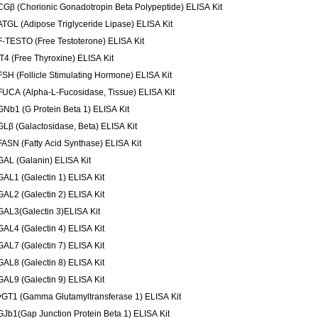
CGβ (Chorionic Gonadotropin Beta Polypeptide) ELISA Kit
ATGL (Adipose Triglyceride Lipase) ELISA Kit
F-TESTO (Free Testoterone) ELISA Kit
fT4 (Free Thyroxine) ELISA Kit
FSH (Follicle Stimulating Hormone) ELISA Kit
FUCA (Alpha-L-Fucosidase, Tissue) ELISA Kit
GNb1 (G Protein Beta 1) ELISA Kit
GLβ (Galactosidase, Beta) ELISA Kit
FASN (Fatty Acid Synthase) ELISA Kit
GAL (Galanin) ELISA Kit
GAL1 (Galectin 1) ELISA Kit
GAL2 (Galectin 2) ELISA Kit
GAL3(Galectin 3)ELISA Kit
GAL4 (Galectin 4) ELISA Kit
GAL7 (Galectin 7) ELISA Kit
GAL8 (Galectin 8) ELISA Kit
GAL9 (Galectin 9) ELISA Kit
γGT1 (Gamma Glutamyltransferase 1) ELISA Kit
GJb1(Gap Junction Protein Beta 1) ELISA Kit