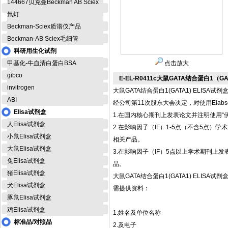
144667贝克曼Beckman AB Sciex
氘灯
Beckman-Sciex质谱仪产品
Beckman-AB Sciex毛细管
科研用生化试剂
甲基化-牛血清白蛋白BSA
点击放大
gibco
E-EL-R0411c大鼠GATA结合蛋白1（GA
invitrogen
大鼠GATA结合蛋白1(GATA1) ELISA试剂
ABI
经公司第11次股东大会决定，对使用Elab
Elisa试剂盒
1.在国内核心期刊上发表论文并注明使用“伊
人Elisa试剂盒
2.在影响因子（IF）1-5点（不含5点）学术期刊
小鼠Elisa试剂盒
相关产品。
大鼠Elisa试剂盒
3.在影响因子（IF）5点以上学术期刊上发表论文并
兔Elisa试剂盒
品。
猪Elisa试剂盒
大鼠GATA结合蛋白1(GATA1) ELISA试剂
犬Elisa试剂盒
需提供资料：
豚鼠Elisa试剂盒
鸡Elisa试剂盒
1.姓名及单位名称
标准品/对照品
2.及电子