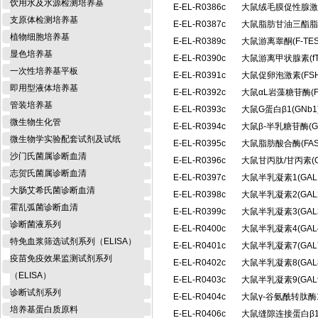
饮用水及水源检测培养基
E-EL-R0386c
大鼠绒毛膜促性腺激
支原体检测培养基
E-EL-R0387c
大鼠脂肪甘油三酯脂肪
植物细胞培养基
E-EL-R0389c
大鼠游离睾酮(F-T
显色培养基
E-EL-R0390c
大鼠游离甲状腺素(f
一次性培养基平板
E-EL-R0391c
大鼠促卵泡激素(FS
即用型液体培养基
E-EL-R0392c
大鼠αL岩藻糖苷酶(
管装培养基
E-EL-R0393c
大鼠G蛋白β1(GN
微生物生化管
E-EL-R0394c
大鼠β-半乳糖苷酶(
微生物学实验配套试剂及试纸
E-EL-R0395c
大鼠脂肪酸合酶(FA
沙门氏菌属诊断血清
E-EL-R0396c
大鼠甘丙肽/甘丙素(
志贺氏菌属诊断血清
E-EL-R0397c
大鼠半乳凝素1(GA
大肠艾希氏菌诊断血清
E-EL-R0398c
大鼠半乳凝素2(GA
霍乱弧菌诊断血清
E-EL-R0399c
大鼠半乳凝素3(GA
诊断菌液系列
E-EL-R0400c
大鼠半乳凝素4(GA
特免血浆筛选试剂系列（ELISA）
E-EL-R0401c
大鼠半乳凝素7(GA
疫苗免疫效果监测试剂系列
E-EL-R0402c
大鼠半乳凝素8(GA
（ELISA）
E-EL-R0403c
大鼠半乳凝素9(GA
诊断试剂系列
E-EL-R0404c
大鼠γ-谷氨酰转肽酶
培养基蛋白质原料
E-EL-R0406c
大鼠缝隙连接蛋白β1