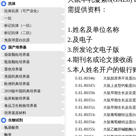
抗体
需提供资料：
抗体抗原（可产业化）
一抗
标记抗体（一抗）
1.姓名及单位名称
标记抗体（二抗）
2.及电子
免疫球蛋白抗原
国产培养基
3.所发论文电子版
袋装颗粒培养基
4.期刊名或论文接收函
瓶装颗粒培养基
5.本人姓名开户的银
显色培养基
美国药典培养基
E-EL-R0346c
大鼠肌营养不良蛋白
欧洲药典培养基
E-EL-R0347c
大鼠上皮型钙黏蛋白 
2010版中国药典培养基
E-EL-R0350c
大鼠早期生长反应蛋白
临床检验培养基
E-EL-R0351c
大鼠早期生长反应蛋白
食品卫生检验培养基
E-EL-R0352c
大鼠早期生长反应蛋白
培养基原材料
E-EL-R0353c
大鼠葡萄糖转运蛋白1
生物试剂
E-EL-R0354c
大鼠葡萄糖转运蛋白2
氨基酸类
E-EL-R0355c
大鼠乙酰胆碱酯酶(
酶类