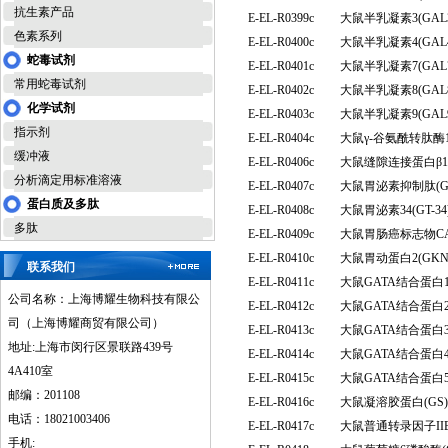
抗生素产品
E-EL-R0399c
大鼠半乳凝素3(GA
色素系列
E-EL-R0400c
大鼠半乳凝素4(GA
蛇毒试剂
E-EL-R0401c
大鼠半乳凝素7(GA
常用蛇毒试剂
E-EL-R0402c
大鼠半乳凝素8(GA
化学试剂
E-EL-R0403c
大鼠半乳凝素9(GA
指示剂
E-EL-R0404c
大鼠γ-谷氨酰转肽酶
缓冲液
E-EL-R0406c
大鼠缝隙连接蛋白β1
分析滴定用标准溶液
E-EL-R0407c
大鼠胃泌素抑制肽(G
蛋白质及多肽
E-EL-R0408c
大鼠胃泌素34(GT-
多肽
E-EL-R0409c
大鼠胃肠癌标志物CA
E-EL-R0410c
大鼠胃动蛋白2(GK
联系我们
E-EL-R0411c
大鼠GATA结合蛋白
公司名称：上海博耀生物科技有限公
E-EL-R0412c
大鼠GATA结合蛋白
司（上海博耀商贸有限公司）
E-EL-R0413c
大鼠GATA结合蛋白
地址:上海市闵行区景联路439号
E-EL-R0414c
大鼠GATA结合蛋白
4A410室
E-EL-R0415c
大鼠GATA结合蛋白
邮编：201108
E-EL-R0416c
大鼠凝溶胶蛋白(G
电话：18021003406
E-EL-R0417c
大鼠普通转录因子IIB
手机: