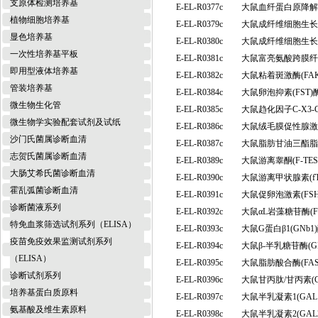
支原体检测培养基
E-EL-R0377c
大鼠血纤蛋白原降解
植物细胞培养基
E-EL-R0379c
大鼠成纤维细胞生长因
显色培养基
E-EL-R0380c
大鼠成纤维细胞生长因
一次性培养基平板
E-EL-R0381c
大鼠富亮氨酸跨膜纤连
即用型液体培养基
E-EL-R0382c
大鼠粘着斑激酶(FA
管装培养基
E-EL-R0384c
大鼠卵泡抑素(FST
微生物生化管
E-EL-R0385c
大鼠趋化因子C-X3-
微生物学实验配套试剂及试纸
E-EL-R0386c
大鼠绒毛膜促性腺激素
沙门氏菌属诊断血清
E-EL-R0387c
大鼠脂肪甘油三酯脂
志贺氏菌属诊断血清
E-EL-R0389c
大鼠游离睾酮(F-T
大肠艾希氏菌诊断血清
E-EL-R0390c
大鼠游离甲状腺素(f
霍乱弧菌诊断血清
E-EL-R0391c
大鼠促卵泡激素(FS
诊断菌液系列
E-EL-R0392c
大鼠αL岩藻糖苷酶(
特免血浆筛选试剂系列（ELISA）
E-EL-R0393c
大鼠G蛋白β1(GN
疫苗免疫效果监测试剂系列
E-EL-R0394c
大鼠β-半乳糖苷酶(
（ELISA）
E-EL-R0395c
大鼠脂肪酸合酶(FA
诊断试剂系列
E-EL-R0396c
大鼠甘丙肽/甘丙素(
培养基蛋白质原料
E-EL-R0397c
大鼠半乳凝素1(GA
氨基酸及维生素原料
E-EL-R0398c
大鼠半乳凝素2(GA