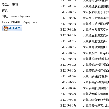
E-EL-R0418c
大鼠葡萄糖6磷酸酶(G-
联系人: 王羽
E-EL-R0419c
大鼠神经胶质成熟因子
传真：
E-EL-R0420c
大鼠胶质细胞系来源
网址：www.shbysw.net
E-EL-R0421c
大鼠糖皮质激素诱导
E-mail: 1914109725@qq.com
E-EL-R0422c
大鼠糖皮质类固醇受
E-EL-R0423c
大鼠糖皮质激素受体α
E-EL-R0424c
大鼠糖皮质激素受体β
E-EL-R0425c
大鼠胰高血糖素(G
E-EL-R0426c
大鼠葡萄糖激酶(G
E-EL-R0427c
大鼠糖蛋白130(gp
E-EL-R0428c
大鼠葡萄糖6磷酸脱氢
E-EL-R0429c
大鼠葡萄糖转运蛋白3
E-EL-R0430c
大鼠葡萄糖转运蛋白4
E-EL-R0432c
大鼠β葡萄糖苷酸酶(
E-EL-R0433c
大鼠谷氨酸半胱氨酸
E-EL-R0434c
大鼠谷氨酸脱羧酶2(
E-EL-R0435c
大鼠谷氨酸脱氢酶(
E-EL-R0436c
大鼠以红藻氨酸为激
E-EL-R0437c
大鼠胆囊收缩素八肽(