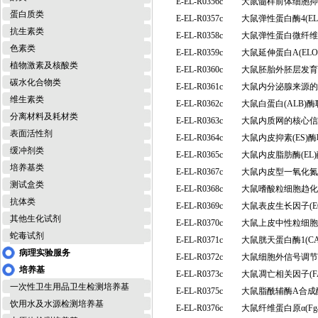
E-EL-R0356c
大鼠髓样前体细胞抑制
蛋白质类
E-EL-R0357c
大鼠弹性蛋白酶4(E
抗生素类
E-EL-R0358c
大鼠弹性蛋白微纤维界
色素类
E-EL-R0359c
大鼠延伸蛋白A(EL
植物激素及核酸类
E-EL-R0360c
大鼠胚胎外胚层发育
碳水化合物类
E-EL-R0361c
大鼠内分泌腺来源的血
维生素类
E-EL-R0362c
大鼠白蛋白(ALB)
分离材料及耗材类
E-EL-R0363c
大鼠内质网的核心信号
表面活性剂
E-EL-R0364c
大鼠内皮抑素(ES)
缓冲剂类
E-EL-R0365c
大鼠内皮脂肪酶(E
培养基类
E-EL-R0367c
大鼠内皮型一氧化氮合
测试盒类
E-EL-R0368c
大鼠嗜酸粒细胞趋化因
抗体类
E-EL-R0369c
大鼠表皮生长因子(E
其他生化试剂
E-EL-R0370c
大鼠上皮中性粒细胞活
蛇毒试剂
E-EL-R0371c
大鼠胱天蛋白酶1(C
病理实验服务
E-EL-R0372c
大鼠细胞外信号调节激
培养基
E-EL-R0373c
大鼠凋亡相关因子(F
一次性卫生用品卫生检测培养基
E-EL-R0375c
大鼠脂酰辅酶A合成
饮用水及水源检测培养基
E-EL-R0376c
大鼠纤维蛋白原α(F