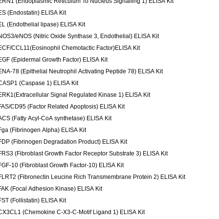
ERN1 (Endoplasmic Reticulum To Nucleus Signalling 1) ELISA Kit
ES (Endostatin) ELISA Kit
EL (Endothelial lipase) ELISA Kit
NOS3/eNOS (Nitric Oxide Synthase 3, Endothelial) ELISA Kit
ECF/CCL11(Eosinophil Chemotactic Factor)ELISA Kit
EGF (Epidermal Growth Factor) ELISA Kit
ENA-78 (Epithelial Neutrophil Activating Peptide 78) ELISA Kit
CASP1 (Caspase 1) ELISA Kit
ERK1(Extracellular Signal Regulated Kinase 1) ELISA Kit
FAS/CD95 (Factor Related Apoptosis) ELISA Kit
ACS (Fatty Acyl-CoA synthetase) ELISA Kit
Fga (Fibrinogen Alpha) ELISA Kit
FDP (Fibrinogen Degradation Product) ELISA Kit
FRS3 (Fibroblast Growth Factor Receptor Substrate 3) ELISA Kit
FGF-10 (Fibroblast Growth Factor-10) ELISA Kit
FLRT2 (Fibronectin Leucine Rich Transmembrane Protein 2) ELISA Kit
FAK (Focal Adhesion Kinase) ELISA Kit
ST (Follistatin) ELISA Kit
CX3CL1 (Chemokine C-X3-C-Motif Ligand 1) ELISA Kit