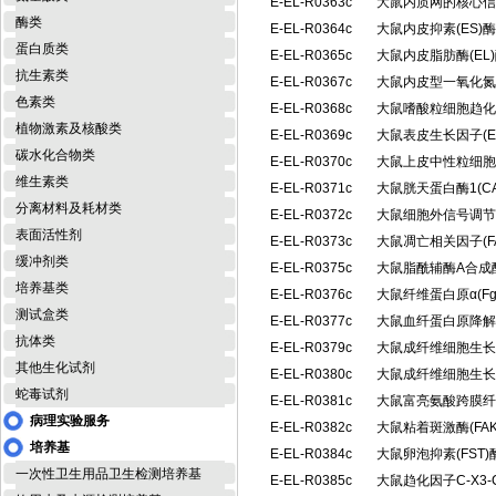
E-EL-R0363c
大鼠内质网的核心信号
酶类
E-EL-R0364c
大鼠内皮抑素(ES
蛋白质类
E-EL-R0365c
大鼠内皮脂肪酶(E
抗生素类
E-EL-R0367c
大鼠内皮型一氧化氮合
色素类
E-EL-R0368c
大鼠嗜酸粒细胞趋化因
植物激素及核酸类
E-EL-R0369c
大鼠表皮生长因子(
碳水化合物类
E-EL-R0370c
大鼠上皮中性粒细胞活
维生素类
E-EL-R0371c
大鼠胱天蛋白酶1(C
分离材料及耗材类
E-EL-R0372c
大鼠细胞外信号调节激
表面活性剂
E-EL-R0373c
大鼠凋亡相关因子(F
缓冲剂类
E-EL-R0375c
大鼠脂酰辅酶A合成
培养基类
E-EL-R0376c
大鼠纤维蛋白原α(F
测试盒类
E-EL-R0377c
大鼠血纤蛋白原降解
抗体类
E-EL-R0379c
大鼠成纤维细胞生长
其他生化试剂
E-EL-R0380c
大鼠成纤维细胞生长因
蛇毒试剂
E-EL-R0381c
大鼠富亮氨酸跨膜纤连
病理实验服务
E-EL-R0382c
大鼠粘着斑激酶(FA
培养基
E-EL-R0384c
大鼠卵泡抑素(FST
一次性卫生用品卫生检测培养基
E-EL-R0385c
大鼠趋化因子C-X3-