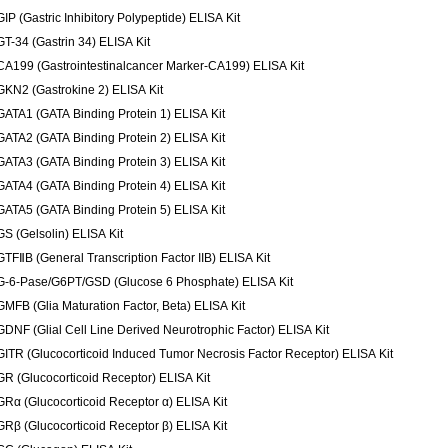
GIP (Gastric Inhibitory Polypeptide) ELISA Kit
GT-34 (Gastrin 34) ELISA Kit
CA199 (Gastrointestinalcancer Marker-CA199) ELISA Kit
GKN2 (Gastrokine 2) ELISA Kit
GATA1 (GATA Binding Protein 1) ELISA Kit
GATA2 (GATA Binding Protein 2) ELISA Kit
GATA3 (GATA Binding Protein 3) ELISA Kit
GATA4 (GATA Binding Protein 4) ELISA Kit
GATA5 (GATA Binding Protein 5) ELISA Kit
GS (Gelsolin) ELISA Kit
GTFⅡB (General Transcription Factor IIB) ELISA Kit
G-6-Pase/G6PT/GSD (Glucose 6 Phosphate) ELISA Kit
GMFB (Glia Maturation Factor, Beta) ELISA Kit
GDNF (Glial Cell Line Derived Neurotrophic Factor) ELISA Kit
GITR (Glucocorticoid Induced Tumor Necrosis Factor Receptor) ELISA Kit
GR (Glucocorticoid Receptor) ELISA Kit
GRα (Glucocorticoid Receptor α) ELISA Kit
GRβ (Glucocorticoid Receptor β) ELISA Kit