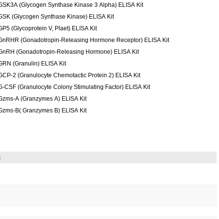
GSK3A (Glycogen Synthase Kinase 3 Alpha) ELISA Kit
GSK (Glycogen Synthase Kinase) ELISA Kit
GP5 (Glycoprotein V, Plaet) ELISA Kit
GnRHR (Gonadotropin-Releasing Hormone Receptor) ELISA Kit
GnRH (Gonadotropin-Releasing Hormone) ELISA Kit
GRN (Granulin) ELISA Kit
GCP-2 (Granulocyte Chemotactic Protein 2) ELISA Kit
G-CSF (Granulocyte Colony Stimulating Factor) ELISA Kit
Gzms-A (Granzymes A) ELISA Kit
Gzms-B( Granzymes B) ELISA Kit
：