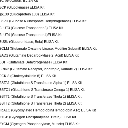
GC (Glucagon) ELISA Kit
GCK (Glucokinase) ELISA Kit
gp130 (Glucoprotein 130) ELISA Kit
G6PD (Glucose 6 Phosphate Dehydrogenase) ELISA Kit
GLUT3 (Glucose Transporter 3) ELISA Kit
GLUT4 (Glucose Transporter 4)ELISA Kit
GUSb (Glucuronidase, Beta) ELISA Kit
GCLM (Glutamate Cysteine Ligase, Modifier Subunit) ELISA Kit
GAD2 (Glutamate Decarboxylase 2, Acid) ELISA Kit
GDH (Glutamate Dehydrogenase) ELISA Kit
GRIK2 (Glutamate Receptor, Ionotropic, Kainate 2) ELISA Kit
CCK-8 (Cholecystokinin 8) ELISA Kit
GSTA1 (Glutathione S Transferase Alpha 1) ELISA Kit
GSTO1 (Glutathione S Transferase Omega 1) ELISA Kit
GSTT1 (Glutathione S Transferase Theta 1) ELISA Kit
GSTT2 (Glutathione S Transferase Theta 2) ELISA Kit
HbA1C (Glycosylated Hemoglobin/Hemoglobin A1c) ELISA Kit
PYGB (Glycogen Phosphorylase, Brain) ELISA Kit
PYGM (Glycogen Phosphorylase, Muscle) ELISA Kit