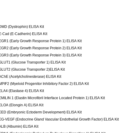
DMD (Dystrophin) ELISA Kit
E-Cad (E-Cadherin) ELISA Kit
EGR1 (Early Growth Response Protein 1) ELISA Kit
EGR2 (Early Growth Response Protein 2) ELISA Kit
EGR3 (Early Growth Response Protein 3) ELISA Kit
GLUT1 (Glucose Transporter 1) ELISA Kit
GLUT2 (Glucose Transporter 2)ELISA Kit
AChE (Acetylcholinesterase) ELISA Kit
MPIF2 (Myeloid Progenitor Inhibitory Factor 2) ELISA Kit
ELA4 (Elastase 4) ELISA Kit
EMILIN 1 (Elastin Microfibril Interface Located Protein 1) ELISA Kit
ELOA (Elongin A) ELISA Kit
EED (Embryonic Ectoderm Development) ELISA Kit
EG-VEGF (Endocrine Gland Vascular Endothelial Growth Factor) ELISA Kit
ALB (Albumin) ELISA Kit