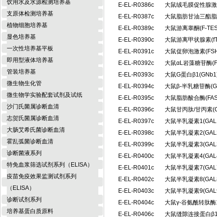
饮用水及水源检测培养基
E-EL-R0386c
大鼠绒毛膜促性腺激
支原体检测培养基
E-EL-R0387c
大鼠脂肪甘油三酯脂肪
植物细胞培养基
E-EL-R0389c
大鼠游离睾酮(F-T
显色培养基
E-EL-R0390c
大鼠游离甲状腺素(f
一次性培养基平板
E-EL-R0391c
大鼠促卵泡激素(FS
即用型液体培养基
E-EL-R0392c
大鼠αL岩藻糖苷酶(
管装培养基
E-EL-R0393c
大鼠G蛋白β1(GN
微生物生化管
E-EL-R0394c
大鼠β-半乳糖苷酶(
微生物学实验配套试剂及试纸
E-EL-R0395c
大鼠脂肪酸合酶(FA
沙门氏菌属诊断血清
E-EL-R0396c
大鼠甘丙肽/甘丙素(
志贺氏菌属诊断血清
E-EL-R0397c
大鼠半乳凝素1(GA
大肠艾希氏菌诊断血清
E-EL-R0398c
大鼠半乳凝素2(GA
霍乱弧菌诊断血清
E-EL-R0399c
大鼠半乳凝素3(GA
诊断菌液系列
E-EL-R0400c
大鼠半乳凝素4(GA
特免血浆筛选试剂系列（ELISA）
E-EL-R0401c
大鼠半乳凝素7(GA
疫苗免疫效果监测试剂系列
E-EL-R0402c
大鼠半乳凝素8(GA
（ELISA）
E-EL-R0403c
大鼠半乳凝素9(GA
诊断试剂系列
E-EL-R0404c
大鼠γ-谷氨酰转肽酶
培养基蛋白质原料
E-EL-R0406c
大鼠缝隙连接蛋白β1