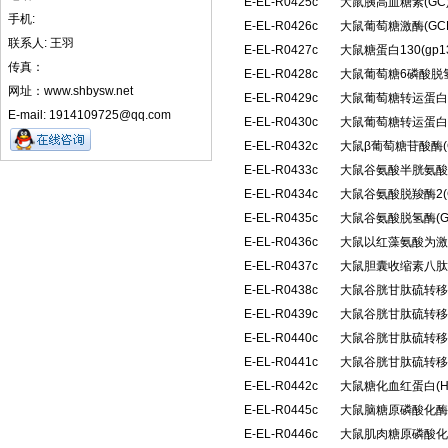
E-EL-R0425c
大鼠胰高血糖素(G
手机:
E-EL-R0426c
大鼠葡萄糖激酶(G
联系人: 王羽
E-EL-R0427c
大鼠糖蛋白130(g
传真：
E-EL-R0428c
大鼠葡萄糖6磷酸脱氢
网址：www.shbysw.net
E-EL-R0429c
大鼠葡萄糖转运蛋白3
E-mail: 1914109725@qq.com
E-EL-R0430c
大鼠葡萄糖转运蛋白4
E-EL-R0432c
大鼠β葡萄糖苷酸酶(
E-EL-R0433c
大鼠谷氨酸半胱氨酸
E-EL-R0434c
大鼠谷氨酸脱羧酶2(
E-EL-R0435c
大鼠谷氨酸脱氢酶(
E-EL-R0436c
大鼠以红藻氨酸为激
E-EL-R0437c
大鼠胆囊收缩素八肽(
E-EL-R0438c
大鼠谷胱甘肽硫转移酶
E-EL-R0439c
大鼠谷胱甘肽硫转移酶
E-EL-R0440c
大鼠谷胱甘肽硫转移酶
E-EL-R0441c
大鼠谷胱甘肽硫转移酶
E-EL-R0442c
大鼠糖化血红蛋白(H
E-EL-R0445c
大鼠脑糖原磷酸化酶
E-EL-R0446c
大鼠肌肉糖原磷酸化