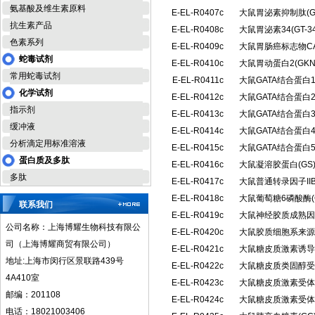
氨基酸及维生素原料
E-EL-R0407c
大鼠胃泌素抑制肽(G
抗生素产品
E-EL-R0408c
大鼠胃泌素34(GT
色素系列
E-EL-R0409c
大鼠胃肠癌标志物CA
蛇毒试剂
E-EL-R0410c
大鼠胃动蛋白2(GK
常用蛇毒试剂
E-EL-R0411c
大鼠GATA结合蛋白
化学试剂
E-EL-R0412c
大鼠GATA结合蛋白
指示剂
E-EL-R0413c
大鼠GATA结合蛋白
缓冲液
E-EL-R0414c
大鼠GATA结合蛋白
分析滴定用标准溶液
E-EL-R0415c
大鼠GATA结合蛋白
蛋白质及多肽
E-EL-R0416c
大鼠凝溶胶蛋白(G
多肽
E-EL-R0417c
大鼠普通转录因子IIB
E-EL-R0418c
大鼠葡萄糖6磷酸酶(G
联系我们
E-EL-R0419c
大鼠神经胶质成熟因子
公司名称：上海博耀生物科技有限公
E-EL-R0420c
大鼠胶质细胞系来源
司（上海博耀商贸有限公司）
E-EL-R0421c
大鼠糖皮质激素诱导
地址:上海市闵行区景联路439号
E-EL-R0422c
大鼠糖皮质类固醇受
4A410室
E-EL-R0423c
大鼠糖皮质激素受体α
邮编：201108
E-EL-R0424c
大鼠糖皮质激素受体β
电话：18021003406