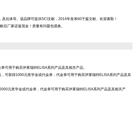
，CLIA kit，及抗体等。该品牌可提供SCI文献，2014年发表60于篇文献、欢迎索取！
献后厂家还返现金！质量有问题包退换。
代金券可用于购买伊莱瑞特ELISA系列产品及其相关产品。
Co.,Ltd"产品，可获得1000元奖学金或代金券，代金券可用于购买伊莱瑞特ELISA系列产品及其
td"产品，可获得2000元奖学金或代金券，代金券可用于购买伊莱瑞特ELISA系列产品及其相关产