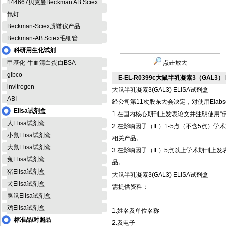
144667贝克曼Beckman AB Sciex
氘灯
Beckman-Sciex质谱仪产品
Beckman-AB Sciex毛细管
科研用生化试剂
甲基化-牛血清白蛋白BSA
点击放大
gibco
E-EL-R0399c大鼠半乳凝素3（GAL3）
invitrogen
大鼠半乳凝素3(GAL3) ELISA试剂盒
ABI
经公司第11次股东大会决定，对使用Elab
Elisa试剂盒
1.在国内核心期刊上发表论文并注明使用“伊
人Elisa试剂盒
2.在影响因子（IF）1-5点（不含5点）学术期刊
小鼠Elisa试剂盒
相关产品。
大鼠Elisa试剂盒
3.在影响因子（IF）5点以上学术期刊上发表论文并
兔Elisa试剂盒
品。
猪Elisa试剂盒
大鼠半乳凝素3(GAL3) ELISA试剂盒
犬Elisa试剂盒
需提供资料：
豚鼠Elisa试剂盒
鸡Elisa试剂盒
1.姓名及单位名称
标准品/对照品
2.及电子