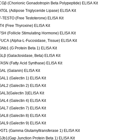
CGβ (Chorionic Gonadotropin Beta Polypeptide) ELISA Kit
ATGL (Adipose Triglyceride Lipase) ELISA Kit
F-TESTO (Free Testoterone) ELISA Kit
fT4 (Free Thyroxine) ELISA Kit
FSH (Follicle Stimulating Hormone) ELISA Kit
FUCA (Alpha-L-Fucosidase, Tissue) ELISA Kit
GNb1 (G Protein Beta 1) ELISA Kit
GLβ (Galactosidase, Beta) ELISA Kit
FASN (Fatty Acid Synthase) ELISA Kit
GAL (Galanin) ELISA Kit
GAL1 (Galectin 1) ELISA Kit
GAL2 (Galectin 2) ELISA Kit
GAL3(Galectin 3)ELISA Kit
GAL4 (Galectin 4) ELISA Kit
GAL7 (Galectin 7) ELISA Kit
GAL8 (Galectin 8) ELISA Kit
GAL9 (Galectin 9) ELISA Kit
γGT1 (Gamma Glutamyltransferase 1) ELISA Kit
GJb1(Gap Junction Protein Beta 1) ELISA Kit