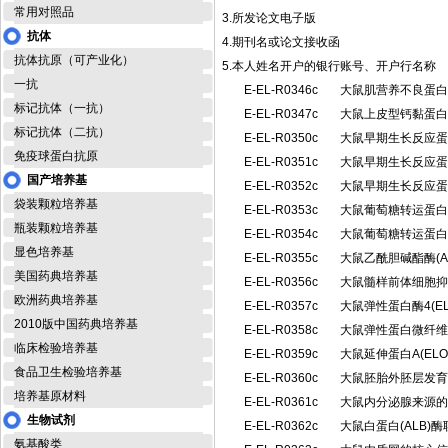
常用对照品
3.所发论文电子版
抗体
4.期刊名或论文接收函
抗体抗原（可产业化）
5.本人姓名开户的银行账号、开户行名称
一抗
E-EL-R0346c
大鼠肌营养不良蛋白
标记抗体（一抗）
E-EL-R0347c
大鼠上皮型钙黏蛋白 
标记抗体（二抗）
E-EL-R0350c
大鼠早期生长反应蛋白
免疫球蛋白抗原
E-EL-R0351c
大鼠早期生长反应蛋白
国产培养基
E-EL-R0352c
大鼠早期生长反应蛋白
袋装颗粒培养基
E-EL-R0353c
大鼠葡萄糖转运蛋白1
瓶装颗粒培养基
E-EL-R0354c
大鼠葡萄糖转运蛋白2
显色培养基
E-EL-R0355c
大鼠乙酰胆碱酯酶(
美国药典培养基
E-EL-R0356c
大鼠髓样前体细胞抑制
欧洲药典培养基
E-EL-R0357c
大鼠弹性蛋白酶4(E
2010版中国药典培养基
E-EL-R0358c
大鼠弹性蛋白微纤维界
临床检验培养基
E-EL-R0359c
大鼠延伸蛋白A(EL
食品卫生检验培养基
E-EL-R0360c
大鼠胚胎外胚层发育
培养基原材料
E-EL-R0361c
大鼠内分泌腺来源的血
生物试剂
E-EL-R0362c
大鼠白蛋白(ALB)
氨基酸类