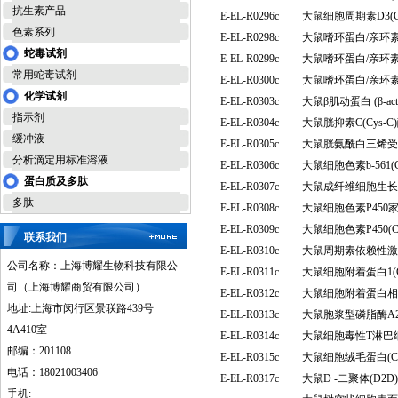
抗生素产品
E-EL-R0296c
大鼠细胞周期素D3(
色素系列
E-EL-R0298c
大鼠嗜环蛋白/亲环素
蛇毒试剂
E-EL-R0299c
大鼠嗜环蛋白/亲环素
常用蛇毒试剂
E-EL-R0300c
大鼠嗜环蛋白/亲环素
化学试剂
E-EL-R0303c
大鼠β肌动蛋白 (β-
指示剂
E-EL-R0304c
大鼠胱抑素C(Cys
缓冲液
E-EL-R0305c
大鼠胱氨酰白三烯受体
分析滴定用标准溶液
E-EL-R0306c
大鼠细胞色素b-561
蛋白质及多肽
E-EL-R0307c
大鼠成纤维细胞生长因
多肽
E-EL-R0308c
大鼠细胞色素P450家
E-EL-R0309c
大鼠细胞色素P450(
联系我们
E-EL-R0310c
大鼠周期素依赖性激酶
公司名称：上海博耀生物科技有限公
E-EL-R0311c
大鼠细胞附着蛋白1(
司（上海博耀商贸有限公司）
E-EL-R0312c
大鼠细胞附着蛋白相互
地址:上海市闵行区景联路439号
E-EL-R0313c
大鼠胞浆型磷脂酶A2
4A410室
E-EL-R0314c
大鼠细胞毒性T淋巴细
邮编：201108
E-EL-R0315c
大鼠细胞绒毛蛋白(
电话：18021003406
E-EL-R0317c
大鼠D -二聚体(D
手机: