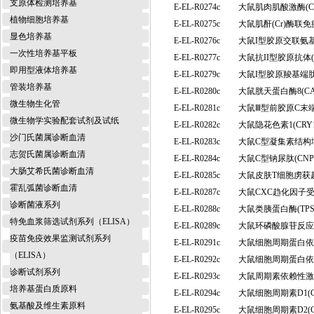
支原体检测培养基
E-EL-R0274c
大鼠肌肉肌酸激酶(
植物细胞培养基
E-EL-R0275c
大鼠肌酐(Cr)酶联
显色培养基
E-EL-R0276c
大鼠I型胶原交联氨基
一次性培养基平板
E-EL-R0277c
大鼠抗II型胶原抗体(
即用型液体培养基
E-EL-R0279c
大鼠I型胶原羧基端肽
管装培养基
E-EL-R0280c
大鼠胱天蛋白酶8(C
微生物生化管
E-EL-R0281c
大鼠Ⅲ型前胶原C末端
微生物学实验配套试剂及试纸
E-EL-R0282c
大鼠隐花色素1(CR
沙门氏菌属诊断血清
E-EL-R0283c
大鼠C型凝集素结构域
志贺氏菌属诊断血清
E-EL-R0284c
大鼠C型钠尿肽(CN
大肠艾希氏菌诊断血清
E-EL-R0285c
大鼠皮肤T细胞虏获趋
霍乱弧菌诊断血清
E-EL-R0287c
大鼠CXC趋化因子受
诊断菌液系列
E-EL-R0288c
大鼠类胰蛋白酶(TP
特免血浆筛选试剂系列（ELISA）
E-EL-R0289c
大鼠环磷酸腺苷反应
疫苗免疫效果监测试剂系列
E-EL-R0291c
大鼠细胞周期蛋白依赖
（ELISA）
E-EL-R0292c
大鼠细胞周期蛋白依赖
诊断试剂系列
E-EL-R0293c
大鼠周期素依赖性激酶
培养基蛋白质原料
E-EL-R0294c
大鼠细胞周期素D1(
氨基酸及维生素原料
E-EL-R0295c
大鼠细胞周期素D2(