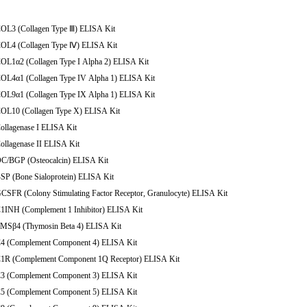
COL3 (Collagen Type Ⅲ) ELISA Kit
COL4 (Collagen Type Ⅳ) ELISA Kit
COL1α2 (Collagen Type I Alpha 2) ELISA Kit
COL4α1 (Collagen Type IV Alpha 1) ELISA Kit
COL9α1 (Collagen Type IX Alpha 1) ELISA Kit
COL10 (Collagen Type X) ELISA Kit
ollagenase I ELISA Kit
ollagenase II ELISA Kit
OC/BGP (Osteocalcin) ELISA Kit
SP (Bone Sialoprotein) ELISA Kit
CSFR (Colony Stimulating Factor Receptor, Granulocyte) ELISA Kit
C1INH (Complement 1 Inhibitor) ELISA Kit
TMSβ4 (Thymosin Beta 4) ELISA Kit
C4 (Complement Component 4) ELISA Kit
C1R (Complement Component 1Q Receptor) ELISA Kit
C3 (Complement Component 3) ELISA Kit
C5 (Complement Component 5) ELISA Kit