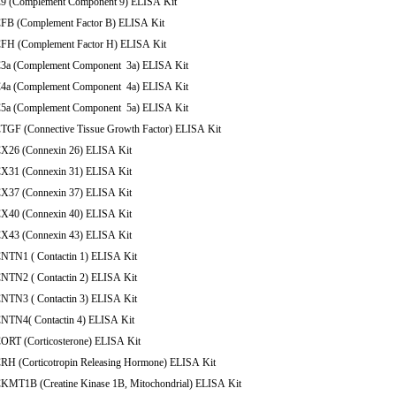
C9 (Complement Component 9) ELISA Kit
CFB (Complement Factor B) ELISA Kit
CFH (Complement Factor H) ELISA Kit
C3a (Complement Component 3a) ELISA Kit
C4a (Complement Component 4a) ELISA Kit
C5a (Complement Component 5a) ELISA Kit
CTGF (Connective Tissue Growth Factor) ELISA Kit
CX26 (Connexin 26) ELISA Kit
CX31 (Connexin 31) ELISA Kit
CX37 (Connexin 37) ELISA Kit
CX40 (Connexin 40) ELISA Kit
CX43 (Connexin 43) ELISA Kit
CNTN1 ( Contactin 1) ELISA Kit
CNTN2 ( Contactin 2) ELISA Kit
CNTN3 ( Contactin 3) ELISA Kit
CNTN4( Contactin 4) ELISA Kit
CORT (Corticosterone) ELISA Kit
CRH (Corticotropin Releasing Hormone) ELISA Kit
CKMT1B (Creatine Kinase 1B, Mitochondrial) ELISA Kit