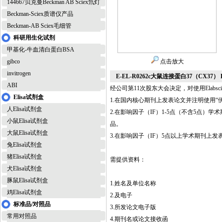
144667贝克曼Beckman AB Sciex氘灯
Beckman-Sciex质谱仪产品
Beckman-AB Sciex毛细管
科研用生化试剂
甲基化-牛血清白蛋白BSA
gibco
点击放大
invitrogen
E-EL-R0262c大鼠连接蛋白37（CX37）
ABI
经公司第11次股东大会决定，对使用Elab
Elisa试剂盒
1.在国内核心期刊上发表论文并注明使用“伊莱
人Elisa试剂盒
2.在影响因子（IF）1-5点（不含5点）学术期刊上
小鼠Elisa试剂盒
品。
大鼠Elisa试剂盒
3.在影响因子（IF）5点以上学术期刊上发表论文并注
兔Elisa试剂盒
猪Elisa试剂盒
需提供资料：
犬Elisa试剂盒
豚鼠Elisa试剂盒
1.姓名及单位名称
鸡Elisa试剂盒
2.及电子
标准品/对照品
3.所发论文电子版
常用对照品
4.期刊名或论文接收函