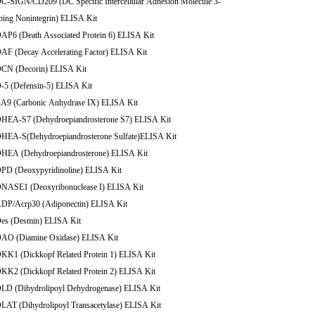
DC-SIGN/CD209 (DC Specific Intercellular Adhesion Molecule 3-
bing Nonintegrin) ELISA Kit
DAP6 (Death Associated Protein 6) ELISA Kit
DAF (Decay Accelerating Factor) ELISA Kit
DCN (Decorin) ELISA Kit
D-5 (Defensin-5) ELISA Kit
CA9 (Carbonic Anhydrase IX) ELISA Kit
DHEA-S7 (Dehydroepiandrosterone S7) ELISA Kit
DHEA-S(Dehydroepiandrosterone Sulfate)ELISA Kit
DHEA (Dehydroepiandrosterone) ELISA Kit
DPD (Deoxypyridinoline) ELISA Kit
DNASE1 (Deoxyribonuclease I) ELISA Kit
ADP/Acrp30 (Adiponectin) ELISA Kit
Des (Desmin) ELISA Kit
DAO (Diamine Oxidase) ELISA Kit
DKK1 (Dickkopf Related Protein 1) ELISA Kit
DKK2 (Dickkopf Related Protein 2) ELISA Kit
DLD (Dihydrolipoyl Dehydrogenase) ELISA Kit
DLAT (Dihydrolipoyl Transacetylase) ELISA Kit