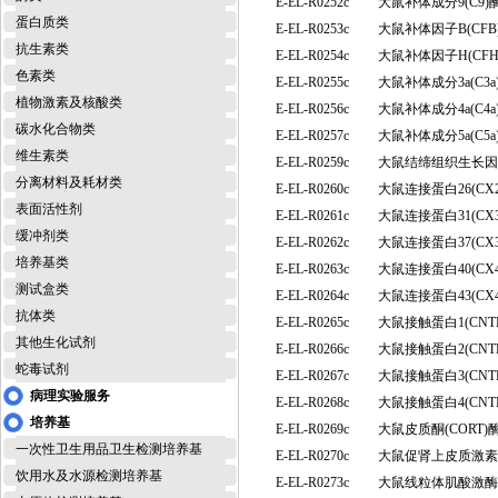
E-EL-R0252c
大鼠补体成分9(C9
蛋白质类
E-EL-R0253c
大鼠补体因子B(CF
抗生素类
E-EL-R0254c
大鼠补体因子H(CF
色素类
E-EL-R0255c
大鼠补体成分3a(C
植物激素及核酸类
E-EL-R0256c
大鼠补体成分4a(C
碳水化合物类
E-EL-R0257c
大鼠补体成分5a(C
维生素类
E-EL-R0259c
大鼠结缔组织生长因子
分离材料及耗材类
E-EL-R0260c
大鼠连接蛋白26(C
表面活性剂
E-EL-R0261c
大鼠连接蛋白31(C
缓冲剂类
E-EL-R0262c
大鼠连接蛋白37(C
培养基类
E-EL-R0263c
大鼠连接蛋白40(C
测试盒类
E-EL-R0264c
大鼠连接蛋白43(C
抗体类
E-EL-R0265c
大鼠接触蛋白1(CN
其他生化试剂
E-EL-R0266c
大鼠接触蛋白2(CN
蛇毒试剂
E-EL-R0267c
大鼠接触蛋白3(CN
病理实验服务
E-EL-R0268c
大鼠接触蛋白4(CN
培养基
E-EL-R0269c
大鼠皮质酮(CORT
一次性卫生用品卫生检测培养基
E-EL-R0270c
大鼠促肾上皮质激素
饮用水及水源检测培养基
E-EL-R0273c
大鼠线粒体肌酸激酶(