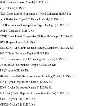
CKM (Creatine Kinase, Muscle) ELISA Kit
r (Creatinine) ELISA Kit
TXI (Cross Linked N-opeptide of Type I Collagen) ELISA Kit
Anti-CIIAb (Anti-Type II Collagen Antibody) ELISA Kit
CTP (Cross-linked C-opeptide of Type I Collagen) ELISA Kit
CASP8 (Caspase 8) ELISA Kit
CTXⅢ( Cross-linked C-opeptides Of Type Ⅲ Collagen) ELISA Kit
CRY1 (Cryptochrome 1) ELISA Kit
CLEC2C (C-Type Lectin Domain Family 2 Member C) ELISA Kit
NP (C-Type Natriuretic Peptide)ELISA Kit
CTACK (Cutaneous T-Cell Attracting Chemokine) ELISA Kit
CXCR3 (CXC-Chemokine Receptor 3) ELISA Kit
TPS (Tryptase) ELISA Kit
CREB (Cyclic AMP Response Element Binding Protein) ELISA Kit
CDK5( Cyclin Dependent Kinase 5) ELISA Kit
CDK9 (Cyclin Dependent Kinase 9) ELISA Kit
CDKN2A (Cyclin Dependent Kinase Inhibitor 2A) ELISA Kit
CCND1 (Cyclin D1) ELISA Kit
CCND2 (Cyclin D2) ELISA Kit