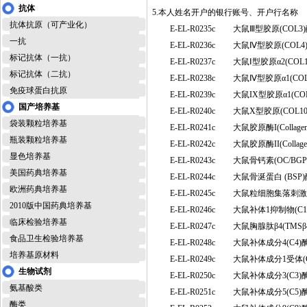
抗体
5.本人姓名开户的银行账号、开户行名称
抗体抗原（可产业化）
E-EL-R0235c
大鼠Ⅲ型胶原(COL
一抗
E-EL-R0236c
大鼠Ⅳ型胶原(COL
标记抗体（一抗）
E-EL-R0237c
大鼠Ⅰ型胶原α2(CO
标记抗体（二抗）
E-EL-R0238c
大鼠Ⅳ型胶原α1(CO
免疫球蛋白抗原
E-EL-R0239c
大鼠IX型胶原α1(C
国产培养基
E-EL-R0240c
大鼠X型胶原(COL
袋装颗粒培养基
E-EL-R0241c
大鼠胶原酶I(Colla
瓶装颗粒培养基
E-EL-R0242c
大鼠胶原酶II(Colla
显色培养基
E-EL-R0243c
大鼠骨钙素(OC/B
美国药典培养基
E-EL-R0244c
大鼠骨涎蛋白 (BS
欧洲药典培养基
E-EL-R0245c
大鼠粒细胞集落刺激
2010版中国药典培养基
E-EL-R0246c
大鼠补体1抑制物(C
临床检验培养基
E-EL-R0247c
大鼠胸腺肽β4(TM
食品卫生检验培养基
E-EL-R0248c
大鼠补体成分4(C4
培养基原材料
E-EL-R0249c
大鼠补体成分1受体(
生物试剂
E-EL-R0250c
大鼠补体成分3(C3
氨基酸类
E-EL-R0251c
大鼠补体成分5(C5
酶类