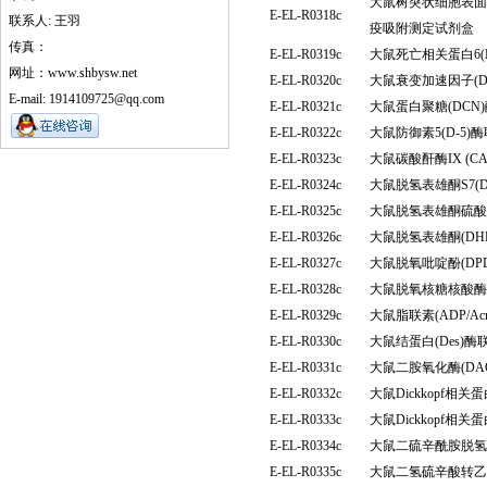
大鼠树突状细胞表面特
E-EL-R0318c
联系人: 王羽
疫吸附测定试剂盒
传真：
E-EL-R0319c
大鼠死亡相关蛋白6(
网址：www.shbysw.net
E-EL-R0320c
大鼠衰变加速因子(
E-mail: 1914109725@qq.com
E-EL-R0321c
大鼠蛋白聚糖(DC
E-EL-R0322c
大鼠防御素5(D-5
E-EL-R0323c
大鼠碳酸酐酶IX (
E-EL-R0324c
大鼠脱氢表雄酮S7(
E-EL-R0325c
大鼠脱氢表雄酮硫酸酯
E-EL-R0326c
大鼠脱氢表雄酮(DH
E-EL-R0327c
大鼠脱氧吡啶酚(D
E-EL-R0328c
大鼠脱氧核糖核酸酶1
E-EL-R0329c
大鼠脂联素(ADP/A
E-EL-R0330c
大鼠结蛋白(Des)
E-EL-R0331c
大鼠二胺氧化酶(D
E-EL-R0332c
大鼠Dickkopf相
E-EL-R0333c
大鼠Dickkopf相
E-EL-R0334c
大鼠二硫辛酰胺脱氢
E-EL-R0335c
大鼠二氢硫辛酸转乙