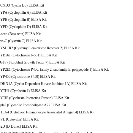
CCND3 (Cyclin D3) ELISA Kit
CYPA (Cyclophilin A) ELISA Kit
CYPB (Cyclophilin B) ELISA Kit
CYPD (Cyclophilin D) ELISA Kit
-actin (Beta actin) ELISA Kit
ys-C (Cystatin C) ELISA Kit
CYSLTR2 (Cysteinyl Leukotriene Receptor 2) ELISA Kit
CYB561 (Cytochrome b-561) ELISA Kit
GF7 (Fibroblast Growth Factor 7) ELISA Kit
YP2E1 (Cytochrome P450, family 2, subfamily E, polypeptide 1) ELISA Kit
CYP450 (Cytochrome P450) ELISA Kit
CDKN1A (Cyclin Dependent Kinase Inhibitor 1A) ELISA Kit
CYTH1 (Cytohesin 1) ELISA Kit
YTIP (Cytohesin Interacting Protein) ELISA Kit
pla2 (Cytosolic Phospholipase A2) ELISA Kit
CTLA4 (Cytotoxic T-Lymphocyte Associated Antigen 4) ELISA Kit
CVL (Cytovillin) ELISA Kit
D2D (D-Dimer) ELISA Kit