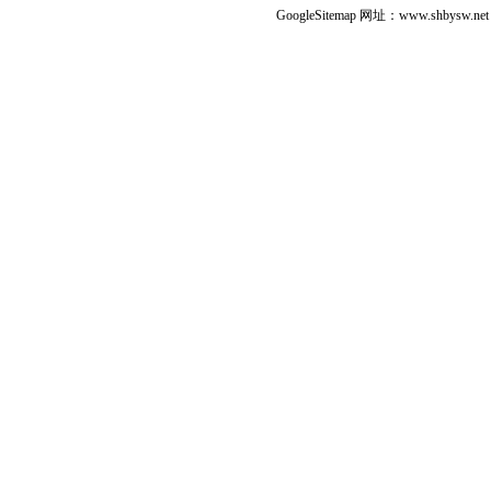
GoogleSitemap
网址：www.shbysw.n