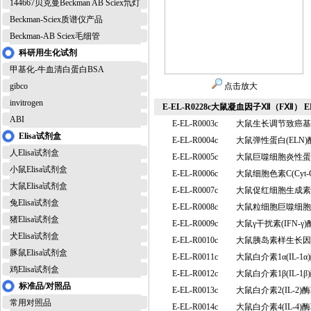
144667贝克曼Beckman AB Sciex氘灯
Beckman-Sciex质谱仪产品
Beckman-AB Sciex毛细管
科研用生化试剂
甲基化-牛血清白蛋白BSA
gibco
点击放大
invitrogen
E-EL-R0228c大鼠凝血因子Ⅻ（FⅫ） 
ABI
E-EL-R0003c
大鼠生长调节致癌基因
Elisa试剂盒
E-EL-R0004c
大鼠弹性蛋白(EL
人Elisa试剂盒
E-EL-R0005c
大鼠巨噬细胞炎性蛋白
小鼠Elisa试剂盒
E-EL-R0006c
大鼠细胞色素C(Cy
大鼠Elisa试剂盒
E-EL-R0007c
大鼠促红细胞生成素 
兔Elisa试剂盒
E-EL-R0008c
大鼠粒细胞巨噬细胞集
猪Elisa试剂盒
E-EL-R0009c
大鼠γ干扰素(IFN-
犬Elisa试剂盒
E-EL-R0010c
大鼠胰岛素样生长因子
豚鼠Elisa试剂盒
E-EL-R0011c
大鼠白介素1α(IL-
鸡Elisa试剂盒
E-EL-R0012c
大鼠白介素1β(IL-
标准品/对照品
E-EL-R0013c
大鼠白介素2(IL-
常用对照品
E-EL-R0014c
大鼠白介素4(IL-