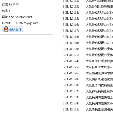
E-EL-R0112c
大鼠B淋巴细胞趋化因
联系人: 王羽
E-EL-R0113c
大鼠骨碱性磷酸酶(B
传真：
E-EL-R0114c
大鼠骨成型蛋白1(B
网址：www.shbysw.net
E-EL-R0115c
大鼠骨成型蛋白3(B
E-mail: 1914109725@qq.com
E-EL-R0116c
大鼠骨成型蛋白4(B
E-EL-R0117c
大鼠骨成型蛋白5(B
E-EL-R0118c
大鼠骨形成蛋白6(B
E-EL-R0119c
大鼠骨成型蛋白7(B
E-EL-R0120c
大鼠骨成型蛋白受体1
E-EL-R0121c
大鼠骨成型蛋白受体Ⅱ
E-EL-R0124c
大鼠血管舒缓激肽(
E-EL-R0125c
大鼠促血管生成素2(
E-EL-R0126c
大鼠脑钠素(BNP)
E-EL-R0128c
大鼠胸肾表达趋化因
E-EL-R0130c
大鼠血管内皮钙黏蛋白(
E-EL-R0132c
大鼠神经钙黏蛋白(
E-EL-R0133c
大鼠钙调磷酸酶结合蛋
E-EL-R0134c
大鼠钙调磷酸酶(Ca
E-EL-R0135c
大鼠降钙素基因相关