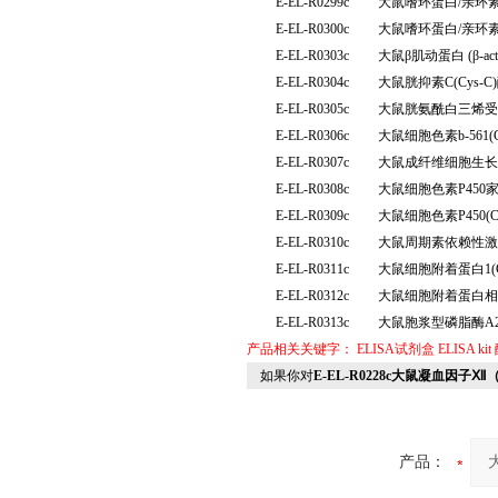
E-EL-R0299c
大鼠嗜环蛋白/亲环素
E-EL-R0300c
大鼠嗜环蛋白/亲环素
E-EL-R0303c
大鼠β肌动蛋白 (β-
E-EL-R0304c
大鼠胱抑素C(Cys
E-EL-R0305c
大鼠胱氨酰白三烯受体
E-EL-R0306c
大鼠细胞色素b-561
E-EL-R0307c
大鼠成纤维细胞生长因
E-EL-R0308c
大鼠细胞色素P450家
E-EL-R0309c
大鼠细胞色素P450(
E-EL-R0310c
大鼠周期素依赖性激酶
E-EL-R0311c
大鼠细胞附着蛋白1(
E-EL-R0312c
大鼠细胞附着蛋白相互
E-EL-R0313c
大鼠胞浆型磷脂酶A2
产品相关关键字：
ELISA试剂盒
ELISA kit
如果你对
E-EL-R0228c大鼠凝血因子Ⅻ
产品：