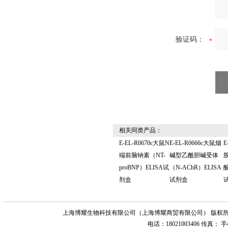
验证码：
相关同类产品：
E-EL-R0670c大鼠N
E-EL-R0666c大鼠烟
E
端前脑钠素（NT-
碱型乙酰胆碱受体
proBNP）ELISA试
（N-AChR）ELISA
酸
剂盒
试剂盒
上海博耀生物科技有限公司（上海博耀商贸有限公司） 版权所
电话：18021003406 传真