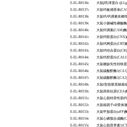
E-EL-R0136c
大鼠β乳球蛋白 (β-
E-EL-R0137c
大鼠钙敏感受体(CA
E-EL-R0138c
大鼠钙/钙调素依赖性
E-EL-R0139c
大鼠小肠碱性磷酸酶(
E-EL-R0140c
大鼠钙调素(CAM
E-EL-R0141c
大鼠钙联蛋白(CN
E-EL-R0142c
大鼠钙网蛋白(CRT
E-EL-R0143c
大鼠钙结合蛋白(C
E-EL-R0144c
大鼠钙腔蛋白(CAL
E-EL-R0145c
大鼠糖缺失性转铁蛋
E-EL-R0146c
大鼠碳酸酐酶1(CA
E-EL-R0147c
大鼠碳酸酐酶2(CA
E-EL-R0149c
大鼠Ⅰ型前胶原羧基端
E-EL-R0150c
大鼠癌胚抗原(CEA
E-EL-R0151c
大鼠心肌特异性肌钙蛋
E-EL-R0152c
大鼠核因子κB受体激
E-EL-R0153c
大鼠甲胎蛋白(αFP
E-EL-R0154c
大鼠心磷脂合成酶(C
E-EL-R0155c
大鼠心肌营养素1(C