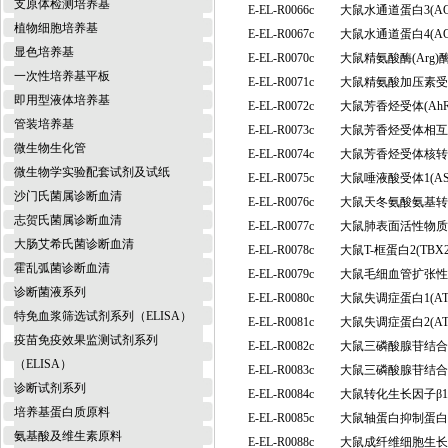
支原体检测培养基
E-EL-R0066c
大鼠水通道蛋白3(A
植物细胞培养基
E-EL-R0067c
大鼠水通道蛋白4(A
显色培养基
E-EL-R0070c
大鼠精氨酸酶(Arg
一次性培养基平板
E-EL-R0071c
大鼠精氨酸加压素受体
即用型液体培养基
E-EL-R0072c
大鼠芳香烃受体(Ah
管装培养基
E-EL-R0073c
大鼠芳香烃受体相互
微生物生化管
E-EL-R0074c
大鼠芳香烃受体核转位
微生物学实验配套试剂及试纸
E-EL-R0075c
大鼠唾液酸受体1(A
沙门氏菌属诊断血清
E-EL-R0076c
大鼠天冬氨酸氨基转
志贺氏菌属诊断血清
E-EL-R0077c
大鼠肺表面活性物质相
大肠艾希氏菌诊断血清
E-EL-R0078c
大鼠T-框蛋白2(T
霍乱弧菌诊断血清
E-EL-R0079c
大鼠毛细血管扩张性
诊断菌液系列
E-EL-R0080c
大鼠失调症蛋白1(A
特免血浆筛选试剂系列（ELISA）
E-EL-R0081c
大鼠失调症蛋白2(A
疫苗免疫效果监测试剂系列
E-EL-R0082c
大鼠三磷酸腺苷结合盒
（ELISA）
E-EL-R0083c
大鼠三磷酸腺苷结合盒
诊断试剂系列
E-EL-R0084c
大鼠转化生长因子β1 
培养基蛋白质原料
E-EL-R0085c
大鼠轴蛋白抑制蛋白2
氨基酸及维生素原料
E-EL-R0088c
大鼠成纤维细胞生长因