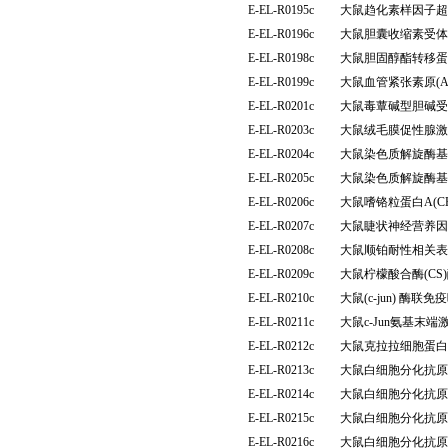
E-EL-R0195c
大鼠趋化素样因子超家族
E-EL-R0196c
大鼠胆囊收缩素受体(
E-EL-R0198c
大鼠胆固醇酯转移蛋白
E-EL-R0199c
大鼠血管紧张素原(
E-EL-R0201c
大鼠毒蕈碱型胆碱受体
E-EL-R0203c
大鼠绒毛膜促性腺激
E-EL-R0204c
大鼠染色质解旋酶基
E-EL-R0205c
大鼠染色质解旋酶基
E-EL-R0206c
大鼠嗜铬粒蛋白A(C
E-EL-R0207c
大鼠睫状神经营养因子
E-EL-R0208c
大鼠顺铂耐性相关表
E-EL-R0209c
大鼠柠檬酸合酶(C
E-EL-R0210c
大鼠(c-jun) 酶
E-EL-R0211c
大鼠c-Jun氨基末
E-EL-R0212c
大鼠克拉拉细胞蛋白(
E-EL-R0213c
大鼠白细胞分化抗原1
E-EL-R0214c
大鼠白细胞分化抗原3
E-EL-R0215c
大鼠白细胞分化抗原3
E-EL-R0216c
大鼠白细胞分化抗原3