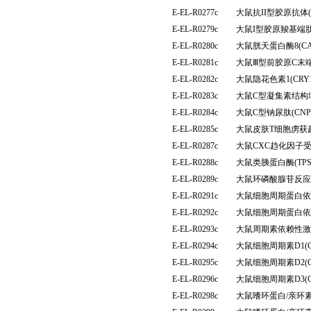
E-EL-R0277c
大鼠抗II型胶原抗体(
E-EL-R0279c
大鼠I型胶原羧基端肽
E-EL-R0280c
大鼠胱天蛋白酶8(C
E-EL-R0281c
大鼠Ⅲ型前胶原C末端
E-EL-R0282c
大鼠隐花色素1(CR
E-EL-R0283c
大鼠C型凝集素结构域
E-EL-R0284c
大鼠C型钠尿肽(CN
E-EL-R0285c
大鼠皮肤T细胞虏获趋
E-EL-R0287c
大鼠CXC趋化因子受
E-EL-R0288c
大鼠类胰蛋白酶(TP
E-EL-R0289c
大鼠环磷酸腺苷反应
E-EL-R0291c
大鼠细胞周期蛋白依赖
E-EL-R0292c
大鼠细胞周期蛋白依赖
E-EL-R0293c
大鼠周期素依赖性激酶
E-EL-R0294c
大鼠细胞周期素D1(
E-EL-R0295c
大鼠细胞周期素D2(
E-EL-R0296c
大鼠细胞周期素D3(
E-EL-R0298c
大鼠嗜环蛋白/亲环素