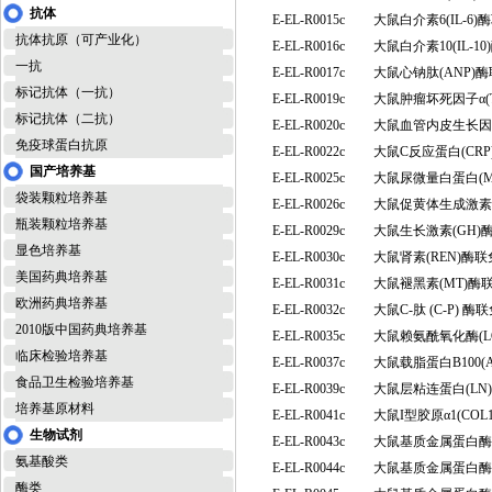
抗体
E-EL-R0015c
大鼠白介素6(IL-
抗体抗原（可产业化）
E-EL-R0016c
大鼠白介素10(IL-
一抗
E-EL-R0017c
大鼠心钠肽(ANP)
标记抗体（一抗）
E-EL-R0019c
大鼠肿瘤坏死因子α(
标记抗体（二抗）
E-EL-R0020c
大鼠血管内皮生长因
免疫球蛋白抗原
E-EL-R0022c
大鼠C反应蛋白(CR
国产培养基
E-EL-R0025c
大鼠尿微量白蛋白(
袋装颗粒培养基
E-EL-R0026c
大鼠促黄体生成激素
瓶装颗粒培养基
E-EL-R0029c
大鼠生长激素(GH
显色培养基
E-EL-R0030c
大鼠肾素(REN)酶
美国药典培养基
E-EL-R0031c
大鼠褪黑素(MT)
欧洲药典培养基
E-EL-R0032c
大鼠C-肽 (C-P)
2010版中国药典培养基
E-EL-R0035c
大鼠赖氨酰氧化酶(
临床检验培养基
E-EL-R0037c
大鼠载脂蛋白B100(
食品卫生检验培养基
E-EL-R0039c
大鼠层粘连蛋白(L
培养基原材料
E-EL-R0041c
大鼠I型胶原α1(CO
生物试剂
E-EL-R0043c
大鼠基质金属蛋白酶1
氨基酸类
E-EL-R0044c
大鼠基质金属蛋白酶1
酶类