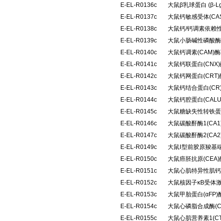
E-EL-R0136c
大鼠β乳球蛋白 (β
E-EL-R0137c
大鼠钙敏感受体(CA
E-EL-R0138c
大鼠钙/钙调素依赖性
E-EL-R0139c
大鼠小肠碱性磷酸酶(
E-EL-R0140c
大鼠钙调素(CAM
E-EL-R0141c
大鼠钙联蛋白(CN
E-EL-R0142c
大鼠钙网蛋白(CRT
E-EL-R0143c
大鼠钙结合蛋白(C
E-EL-R0144c
大鼠钙腔蛋白(CAL
E-EL-R0145c
大鼠糖缺失性转铁蛋
E-EL-R0146c
大鼠碳酸酐酶1(CA
E-EL-R0147c
大鼠碳酸酐酶2(CA
E-EL-R0149c
大鼠Ⅰ型前胶原羧基端
E-EL-R0150c
大鼠癌胚抗原(CEA
E-EL-R0151c
大鼠心肌特异性肌钙蛋
E-EL-R0152c
大鼠核因子κB受体激
E-EL-R0153c
大鼠甲胎蛋白(αFP
E-EL-R0154c
大鼠心磷脂合成酶(
E-EL-R0155c
大鼠心肌营养素1(C