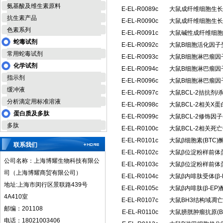
氨基酸及维生素原料
E-EL-R0089c
大鼠成纤维细胞生长因
抗生素产品
E-EL-R0090c
大鼠成纤维细胞生长因
色素系列
E-EL-R0091c
大鼠碱性成纤维细胞生
蛇毒试剂
E-EL-R0092c
大鼠B细胞活化因子受
常用蛇毒试剂
E-EL-R0093c
大鼠B细胞淋巴瘤因子
化学试剂
E-EL-R0094c
大鼠B细胞淋巴瘤因子
指示剂
E-EL-R0096c
大鼠B细胞淋巴瘤因子
缓冲液
E-EL-R0097c
大鼠BCL-2拮抗剂/
分析滴定用标准溶液
E-EL-R0098c
大鼠BCL-2相关X
蛋白质及多肽
E-EL-R0099c
大鼠BCL-2修饰因
多肽
E-EL-R0100c
大鼠BCL-2相关死
E-EL-R0101c
大鼠β细胞素(BTC
联系我们
E-EL-R0102c
大鼠β位淀粉样前体蛋
公司名称：上海博耀生物科技有限公
E-EL-R0103c
大鼠β位淀粉样前体蛋
司（上海博耀商贸有限公司）
E-EL-R0104c
大鼠β内啡肽受体(β
地址:上海市闵行区景联路439号
E-EL-R0105c
大鼠β内啡肽(β-E
4A410室
E-EL-R0107c
大鼠BH3结构域凋亡
邮编：201108
E-EL-R0110c
大鼠膀胱肿瘤抗原(B
电话：18021003406