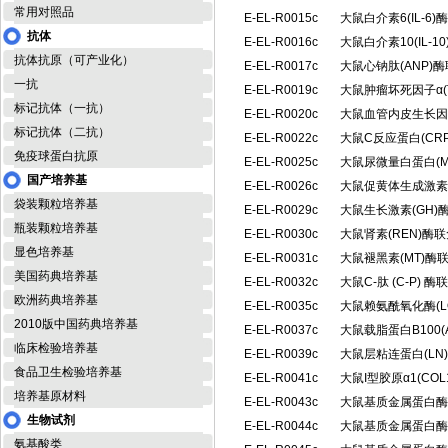
常用对照品
E-EL-R0015c
大鼠白介素6(IL-
抗体
E-EL-R0016c
大鼠白介素10(IL-
抗体抗原（可产业化）
E-EL-R0017c
大鼠心钠肽(ANP)
一抗
E-EL-R0019c
大鼠肿瘤坏死因子α(
标记抗体（一抗）
E-EL-R0020c
大鼠血管内皮生长因
标记抗体（二抗）
E-EL-R0022c
大鼠C反应蛋白(CR
免疫球蛋白抗原
E-EL-R0025c
大鼠尿微量白蛋白(
国产培养基
E-EL-R0026c
大鼠促黄体生成激素
袋装颗粒培养基
E-EL-R0029c
大鼠生长激素(GH
瓶装颗粒培养基
E-EL-R0030c
大鼠肾素(REN)酶
显色培养基
E-EL-R0031c
大鼠褪黑素(MT)
美国药典培养基
E-EL-R0032c
大鼠C-肽 (C-P)
欧洲药典培养基
E-EL-R0035c
大鼠赖氨酰氧化酶(
2010版中国药典培养基
E-EL-R0037c
大鼠载脂蛋白B100(
临床检验培养基
E-EL-R0039c
大鼠层粘连蛋白(L
食品卫生检验培养基
E-EL-R0041c
大鼠I型胶原α1(CO
培养基原材料
E-EL-R0043c
大鼠基质金属蛋白酶1
生物试剂
E-EL-R0044c
大鼠基质金属蛋白酶1
氨基酸类