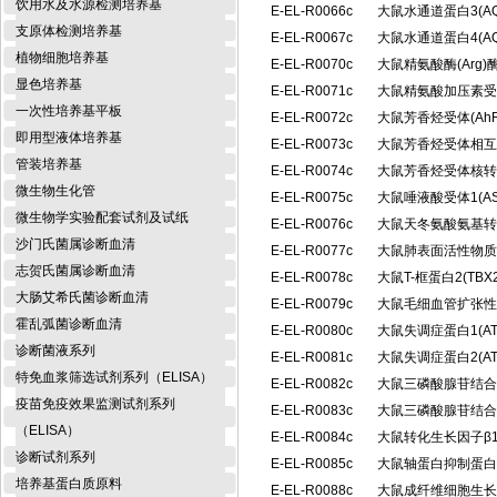
饮用水及水源检测培养基
E-EL-R0066c
大鼠水通道蛋白3(A
支原体检测培养基
E-EL-R0067c
大鼠水通道蛋白4(A
植物细胞培养基
E-EL-R0070c
大鼠精氨酸酶(Arg
显色培养基
E-EL-R0071c
大鼠精氨酸加压素受体
一次性培养基平板
E-EL-R0072c
大鼠芳香烃受体(Ah
即用型液体培养基
E-EL-R0073c
大鼠芳香烃受体相互
管装培养基
E-EL-R0074c
大鼠芳香烃受体核转位
微生物生化管
E-EL-R0075c
大鼠唾液酸受体1(A
微生物学实验配套试剂及试纸
E-EL-R0076c
大鼠天冬氨酸氨基转
沙门氏菌属诊断血清
E-EL-R0077c
大鼠肺表面活性物质相
志贺氏菌属诊断血清
E-EL-R0078c
大鼠T-框蛋白2(T
大肠艾希氏菌诊断血清
E-EL-R0079c
大鼠毛细血管扩张性
霍乱弧菌诊断血清
E-EL-R0080c
大鼠失调症蛋白1(A
诊断菌液系列
E-EL-R0081c
大鼠失调症蛋白2(A
特免血浆筛选试剂系列（ELISA）
E-EL-R0082c
大鼠三磷酸腺苷结合盒
疫苗免疫效果监测试剂系列
E-EL-R0083c
大鼠三磷酸腺苷结合盒
（ELISA）
E-EL-R0084c
大鼠转化生长因子β1 
诊断试剂系列
E-EL-R0085c
大鼠轴蛋白抑制蛋白2
培养基蛋白质原料
E-EL-R0088c
大鼠成纤维细胞生长因