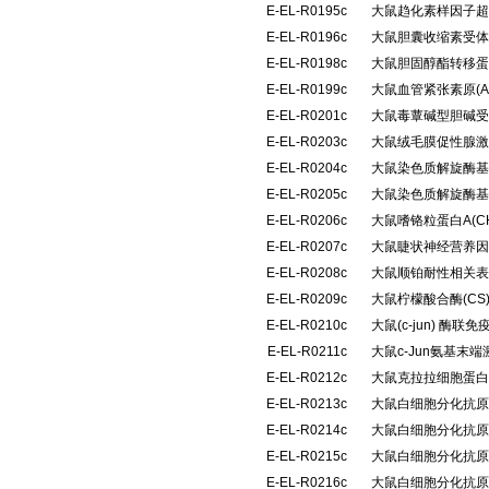
E-EL-R0195c
大鼠趋化素样因子超家族
E-EL-R0196c
大鼠胆囊收缩素受体(
E-EL-R0198c
大鼠胆固醇酯转移蛋
E-EL-R0199c
大鼠血管紧张素原(
E-EL-R0201c
大鼠毒蕈碱型胆碱受体
E-EL-R0203c
大鼠绒毛膜促性腺激
E-EL-R0204c
大鼠染色质解旋酶基
E-EL-R0205c
大鼠染色质解旋酶基
E-EL-R0206c
大鼠嗜铬粒蛋白A(C
E-EL-R0207c
大鼠睫状神经营养因
E-EL-R0208c
大鼠顺铂耐性相关表
E-EL-R0209c
大鼠柠檬酸合酶(C
E-EL-R0210c
大鼠(c-jun) 酶
E-EL-R0211c
大鼠c-Jun氨基末
E-EL-R0212c
大鼠克拉拉细胞蛋白(
E-EL-R0213c
大鼠白细胞分化抗原1
E-EL-R0214c
大鼠白细胞分化抗原3
E-EL-R0215c
大鼠白细胞分化抗原3
E-EL-R0216c
大鼠白细胞分化抗原3