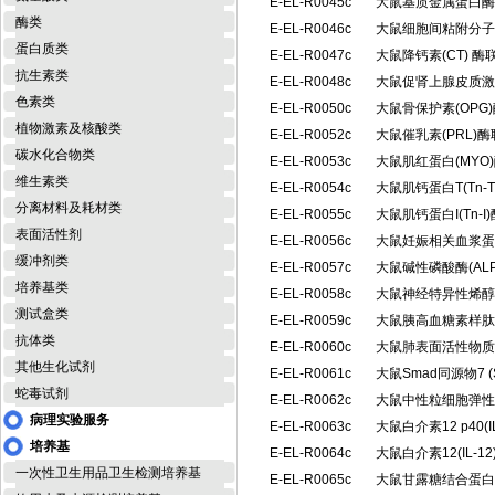
E-EL-R0045c
大鼠基质金属蛋白酶1
酶类
E-EL-R0046c
大鼠细胞间粘附分子1(
蛋白质类
E-EL-R0047c
大鼠降钙素(CT) 
抗生素类
E-EL-R0048c
大鼠促肾上腺皮质激素
色素类
E-EL-R0050c
大鼠骨保护素(OP
植物激素及核酸类
E-EL-R0052c
大鼠催乳素(PRL)
碳水化合物类
E-EL-R0053c
大鼠肌红蛋白(MY
维生素类
E-EL-R0054c
大鼠肌钙蛋白T(Tn
分离材料及耗材类
E-EL-R0055c
大鼠肌钙蛋白I(Tn
表面活性剂
E-EL-R0056c
大鼠妊娠相关血浆蛋白
缓冲剂类
E-EL-R0057c
大鼠碱性磷酸酶(AL
培养基类
E-EL-R0058c
大鼠神经特异性烯醇
测试盒类
E-EL-R0059c
大鼠胰高血糖素样肽1
抗体类
E-EL-R0060c
大鼠肺表面活性物质相
其他生化试剂
E-EL-R0061c
大鼠Smad同源物7 
蛇毒试剂
E-EL-R0062c
大鼠中性粒细胞弹性
病理实验服务
E-EL-R0063c
大鼠白介素12 p40(
培养基
E-EL-R0064c
大鼠白介素12(IL-
一次性卫生用品卫生检测培养基
E-EL-R0065c
大鼠甘露糖结合蛋白/