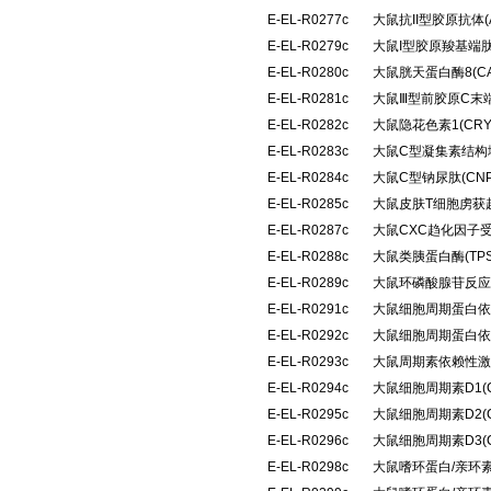
E-EL-R0277c
大鼠抗II型胶原抗体(A
E-EL-R0279c
大鼠I型胶原羧基端肽
E-EL-R0280c
大鼠胱天蛋白酶8(C
E-EL-R0281c
大鼠Ⅲ型前胶原C末端
E-EL-R0282c
大鼠隐花色素1(CR
E-EL-R0283c
大鼠C型凝集素结构域
E-EL-R0284c
大鼠C型钠尿肽(CN
E-EL-R0285c
大鼠皮肤T细胞虏获趋
E-EL-R0287c
大鼠CXC趋化因子受
E-EL-R0288c
大鼠类胰蛋白酶(TP
E-EL-R0289c
大鼠环磷酸腺苷反应
E-EL-R0291c
大鼠细胞周期蛋白依
E-EL-R0292c
大鼠细胞周期蛋白依
E-EL-R0293c
大鼠周期素依赖性激酶
E-EL-R0294c
大鼠细胞周期素D1(
E-EL-R0295c
大鼠细胞周期素D2(
E-EL-R0296c
大鼠细胞周期素D3(
E-EL-R0298c
大鼠嗜环蛋白/亲环素