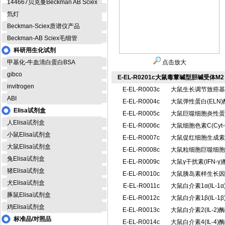
144667贝克曼Beckman AB Sciex
氘灯
Beckman-Sciex质谱仪产品
Beckman-AB Sciex毛细管
科研用生化试剂
甲基化-牛血清白蛋白BSA
点击放大
gibco
E-EL-R0201c大鼠毒蕈碱型胆碱受体M2
invitrogen
E-EL-R0003c
大鼠生长调节致癌基因
ABI
E-EL-R0004c
大鼠弹性蛋白(EL
Elisa试剂盒
E-EL-R0005c
大鼠巨噬细胞炎性蛋白
人Elisa试剂盒
E-EL-R0006c
大鼠细胞色素C(Cy
小鼠Elisa试剂盒
E-EL-R0007c
大鼠促红细胞生成素 
大鼠Elisa试剂盒
E-EL-R0008c
大鼠粒细胞巨噬细胞集
兔Elisa试剂盒
E-EL-R0009c
大鼠γ干扰素(IFN-
猪Elisa试剂盒
E-EL-R0010c
大鼠胰岛素样生长因子
犬Elisa试剂盒
E-EL-R0011c
大鼠白介素1α(IL-
豚鼠Elisa试剂盒
E-EL-R0012c
大鼠白介素1β(IL-
鸡Elisa试剂盒
E-EL-R0013c
大鼠白介素2(IL-
标准品/对照品
E-EL-R0014c
大鼠白介素4(IL-