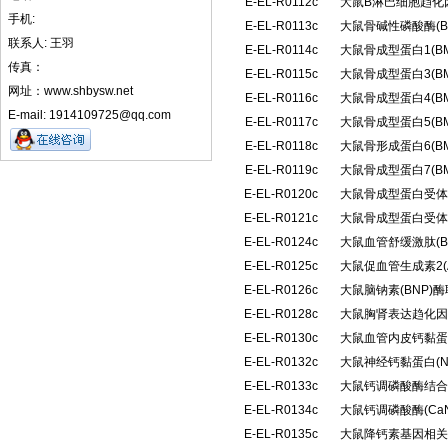
E-EL-R0112c
大鼠B淋巴细胞趋化
手机:
E-EL-R0113c
大鼠骨碱性磷酸酶(B
联系人: 王羽
E-EL-R0114c
大鼠骨成型蛋白1(B
传真：
E-EL-R0115c
大鼠骨成型蛋白3(B
网址：www.shbysw.net
E-EL-R0116c
大鼠骨成型蛋白4(B
E-mail: 1914109725@qq.com
E-EL-R0117c
大鼠骨成型蛋白5(B
E-EL-R0118c
大鼠骨形成蛋白6(B
E-EL-R0119c
大鼠骨成型蛋白7(B
E-EL-R0120c
大鼠骨成型蛋白受体1
E-EL-R0121c
大鼠骨成型蛋白受体Ⅱ
E-EL-R0124c
大鼠血管舒缓激肽(
E-EL-R0125c
大鼠促血管生成素2(
E-EL-R0126c
大鼠脑钠素(BNP)
E-EL-R0128c
大鼠胸肾表达趋化因
E-EL-R0130c
大鼠血管内皮钙黏蛋白(
E-EL-R0132c
大鼠神经钙黏蛋白(
E-EL-R0133c
大鼠钙调磷酸酶结合蛋
E-EL-R0134c
大鼠钙调磷酸酶(C
E-EL-R0135c
大鼠降钙素基因相关