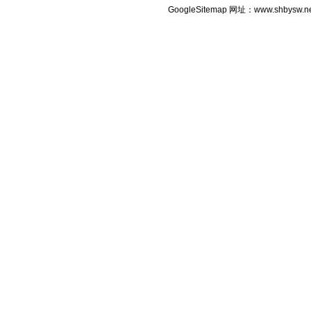
GoogleSitemap
网址：www.shbysw.