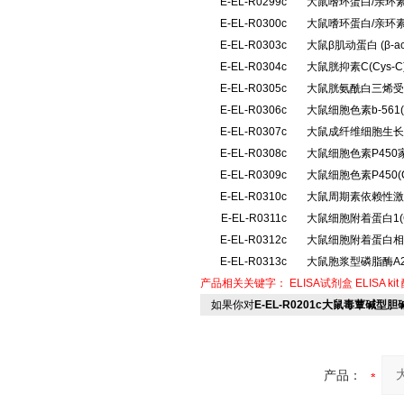
E-EL-R0299c
大鼠嗜环蛋白/亲环素
E-EL-R0300c
大鼠嗜环蛋白/亲环素
E-EL-R0303c
大鼠β肌动蛋白 (β-
E-EL-R0304c
大鼠胱抑素C(Cys
E-EL-R0305c
大鼠胱氨酰白三烯受体
E-EL-R0306c
大鼠细胞色素b-561
E-EL-R0307c
大鼠成纤维细胞生长因
E-EL-R0308c
大鼠细胞色素P450
E-EL-R0309c
大鼠细胞色素P450
E-EL-R0310c
大鼠周期素依赖性激酶
E-EL-R0311c
大鼠细胞附着蛋白1(
E-EL-R0312c
大鼠细胞附着蛋白相互
E-EL-R0313c
大鼠胞浆型磷脂酶A2
产品相关关键字：
ELISA试剂盒
ELISA kit
如果你对
E-EL-R0201c大鼠毒蕈碱型胆
产品：