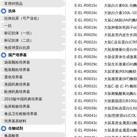
常用对照品
E-EL-R0015c
大鼠白介素6(IL-
抗体
E-EL-R0016c
大鼠白介素10(IL-
抗体抗原（可产业化）
E-EL-R0017c
大鼠心钠肽(ANP)
一抗
E-EL-R0019c
大鼠肿瘤坏死因子α(
标记抗体（一抗）
E-EL-R0020c
大鼠血管内皮生长因
标记抗体（二抗）
E-EL-R0022c
大鼠C反应蛋白(CR
免疫球蛋白抗原
E-EL-R0025c
大鼠尿微量白蛋白(
国产培养基
E-EL-R0026c
大鼠促黄体生成激素
袋装颗粒培养基
E-EL-R0029c
大鼠生长激素(GH
瓶装颗粒培养基
E-EL-R0030c
大鼠肾素(REN)酶
显色培养基
E-EL-R0031c
大鼠褪黑素(MT)
美国药典培养基
E-EL-R0032c
大鼠C-肽 (C-P)
欧洲药典培养基
E-EL-R0035c
大鼠赖氨酰氧化酶(
2010版中国药典培养基
E-EL-R0037c
大鼠载脂蛋白B100(
临床检验培养基
E-EL-R0039c
大鼠层粘连蛋白(L
食品卫生检验培养基
E-EL-R0041c
大鼠I型胶原α1(CO
培养基原材料
E-EL-R0043c
大鼠基质金属蛋白酶1
生物试剂
E-EL-R0044c
大鼠基质金属蛋白酶1
氨基酸类