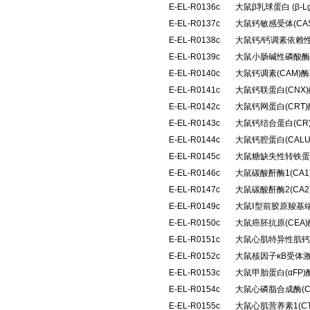
E-EL-R0136c
大鼠β乳球蛋白 (β
E-EL-R0137c
大鼠钙敏感受体(CA
E-EL-R0138c
大鼠钙/钙调素依赖性
E-EL-R0139c
大鼠小肠碱性磷酸酶(
E-EL-R0140c
大鼠钙调素(CAM
E-EL-R0141c
大鼠钙联蛋白(CN
E-EL-R0142c
大鼠钙网蛋白(CRT
E-EL-R0143c
大鼠钙结合蛋白(C
E-EL-R0144c
大鼠钙腔蛋白(CAL
E-EL-R0145c
大鼠糖缺失性转铁蛋
E-EL-R0146c
大鼠碳酸酐酶1(CA
E-EL-R0147c
大鼠碳酸酐酶2(CA
E-EL-R0149c
大鼠Ⅰ型前胶原羧基端
E-EL-R0150c
大鼠癌胚抗原(CEA
E-EL-R0151c
大鼠心肌特异性肌钙蛋
E-EL-R0152c
大鼠核因子κB受体激
E-EL-R0153c
大鼠甲胎蛋白(αFP
E-EL-R0154c
大鼠心磷脂合成酶(
E-EL-R0155c
大鼠心肌营养素1(C