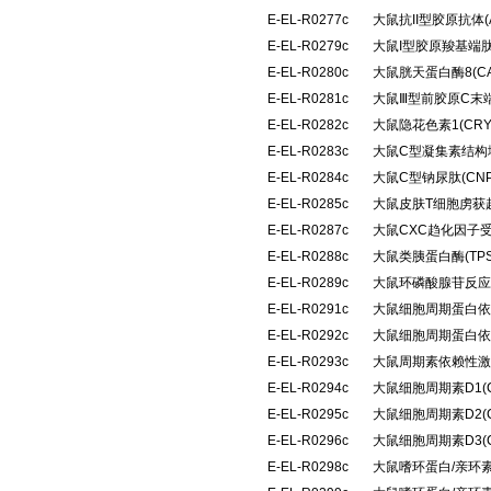
E-EL-R0277c
大鼠抗II型胶原抗体(A
E-EL-R0279c
大鼠I型胶原羧基端肽
E-EL-R0280c
大鼠胱天蛋白酶8(C
E-EL-R0281c
大鼠Ⅲ型前胶原C末端
E-EL-R0282c
大鼠隐花色素1(CR
E-EL-R0283c
大鼠C型凝集素结构域
E-EL-R0284c
大鼠C型钠尿肽(CN
E-EL-R0285c
大鼠皮肤T细胞虏获趋
E-EL-R0287c
大鼠CXC趋化因子受
E-EL-R0288c
大鼠类胰蛋白酶(TP
E-EL-R0289c
大鼠环磷酸腺苷反应
E-EL-R0291c
大鼠细胞周期蛋白依
E-EL-R0292c
大鼠细胞周期蛋白依
E-EL-R0293c
大鼠周期素依赖性激酶
E-EL-R0294c
大鼠细胞周期素D1(
E-EL-R0295c
大鼠细胞周期素D2(
E-EL-R0296c
大鼠细胞周期素D3(
E-EL-R0298c
大鼠嗜环蛋白/亲环素