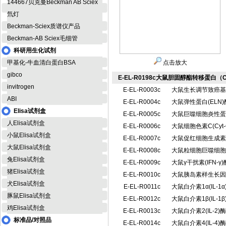
144667贝克曼Beckman AB Sciex
氘灯
Beckman-Sciex质谱仪产品
Beckman-AB Sciex毛细管
科研用生化试剂
甲基化-牛血清白蛋白BSA
点击放大
gibco
E-EL-R0198c大鼠胆固醇酯转移蛋白（C
invitrogen
E-EL-R0003c
大鼠生长调节致癌基因
ABI
E-EL-R0004c
大鼠弹性蛋白(EL
Elisa试剂盒
E-EL-R0005c
大鼠巨噬细胞炎性蛋白
人Elisa试剂盒
E-EL-R0006c
大鼠细胞色素C(Cy
小鼠Elisa试剂盒
E-EL-R0007c
大鼠促红细胞生成素 
大鼠Elisa试剂盒
E-EL-R0008c
大鼠粒细胞巨噬细胞集
兔Elisa试剂盒
E-EL-R0009c
大鼠γ干扰素(IFN-
猪Elisa试剂盒
E-EL-R0010c
大鼠胰岛素样生长因子
犬Elisa试剂盒
E-EL-R0011c
大鼠白介素1α(IL-
豚鼠Elisa试剂盒
E-EL-R0012c
大鼠白介素1β(IL-
鸡Elisa试剂盒
E-EL-R0013c
大鼠白介素2(IL-
标准品/对照品
E-EL-R0014c
大鼠白介素4(IL-