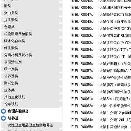
E-EL-R0045c
大鼠基质金属蛋白酶1
酶类
E-EL-R0046c
大鼠细胞间粘附分子1(
蛋白质类
E-EL-R0047c
大鼠降钙素(CT) 
抗生素类
E-EL-R0048c
大鼠促肾上腺皮质激素
色素类
E-EL-R0050c
大鼠骨保护素(OP
植物激素及核酸类
E-EL-R0052c
大鼠催乳素(PRL)
碳水化合物类
E-EL-R0053c
大鼠肌红蛋白(MY
维生素类
E-EL-R0054c
大鼠肌钙蛋白T(Tn
分离材料及耗材类
E-EL-R0055c
大鼠肌钙蛋白I(Tn
表面活性剂
E-EL-R0056c
大鼠妊娠相关血浆蛋白
缓冲剂类
E-EL-R0057c
大鼠碱性磷酸酶(AL
培养基类
E-EL-R0058c
大鼠神经特异性烯醇
测试盒类
E-EL-R0059c
大鼠胰高血糖素样肽1
抗体类
E-EL-R0060c
大鼠肺表面活性物质相
其他生化试剂
E-EL-R0061c
大鼠Smad同源物7 
蛇毒试剂
E-EL-R0062c
大鼠中性粒细胞弹性
病理实验服务
E-EL-R0063c
大鼠白介素12 p40(
培养基
E-EL-R0064c
大鼠白介素12(IL-
一次性卫生用品卫生检测培养基
E-EL-R0065c
大鼠甘露糖结合蛋白/