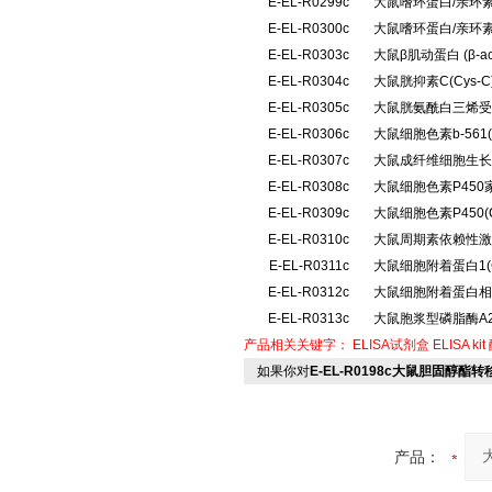
E-EL-R0299c
大鼠嗜环蛋白/亲环素
E-EL-R0300c
大鼠嗜环蛋白/亲环素
E-EL-R0303c
大鼠β肌动蛋白 (β-
E-EL-R0304c
大鼠胱抑素C(Cys
E-EL-R0305c
大鼠胱氨酰白三烯受体
E-EL-R0306c
大鼠细胞色素b-561
E-EL-R0307c
大鼠成纤维细胞生长因
E-EL-R0308c
大鼠细胞色素P450
E-EL-R0309c
大鼠细胞色素P450
E-EL-R0310c
大鼠周期素依赖性激酶
E-EL-R0311c
大鼠细胞附着蛋白1(
E-EL-R0312c
大鼠细胞附着蛋白相互
E-EL-R0313c
大鼠胞浆型磷脂酶A2
产品相关关键字：
ELISA试剂盒
ELISA kit
如果你对
E-EL-R0198c大鼠胆固醇酯转
产品：