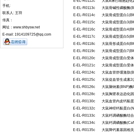
E-EL-R0112c
大鼠B淋巴细胞趋化
手机:
E-EL-R0113c
大鼠骨碱性磷酸酶(B
联系人: 王羽
E-EL-R0114c
大鼠骨成型蛋白1(B
传真：
E-EL-R0115c
大鼠骨成型蛋白3(B
网址：www.shbysw.net
E-EL-R0116c
大鼠骨成型蛋白4(B
E-mail: 1914109725@qq.com
E-EL-R0117c
大鼠骨成型蛋白5(B
E-EL-R0118c
大鼠骨形成蛋白6(B
E-EL-R0119c
大鼠骨成型蛋白7(B
E-EL-R0120c
大鼠骨成型蛋白受体1
E-EL-R0121c
大鼠骨成型蛋白受体Ⅱ
E-EL-R0124c
大鼠血管舒缓激肽(
E-EL-R0125c
大鼠促血管生成素2(
E-EL-R0126c
大鼠脑钠素(BNP)
E-EL-R0128c
大鼠胸肾表达趋化因
E-EL-R0130c
大鼠血管内皮钙黏蛋白(
E-EL-R0132c
大鼠神经钙黏蛋白(
E-EL-R0133c
大鼠钙调磷酸酶结合蛋
E-EL-R0134c
大鼠钙调磷酸酶(C
E-EL-R0135c
大鼠降钙素基因相关