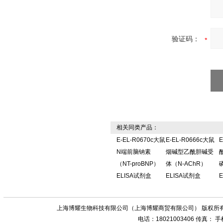
验证码：
相关同类产品：
E-EL-R0670c大鼠
E-EL-R0666c大鼠
E
N端前脑钠素
烟碱型乙酰胆碱受
（NT-proBNP）
体（N-AChR）
ELISA试剂盒
ELISA试剂盒
上海博耀生物科技有限公司（上海博耀商贸有限公司） 版权所有
电话：18021003406 传真：