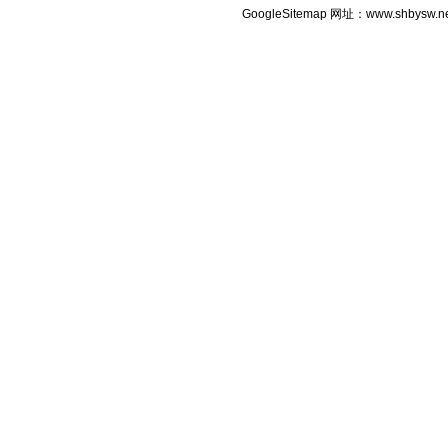
GoogleSitemap
网址：www.shbysw.