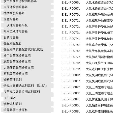
饮用水及水源检测培养基
E-EL-R0066c
大鼠水通道蛋白3(A
支原体检测培养基
E-EL-R0067c
大鼠水通道蛋白4(A
植物细胞培养基
E-EL-R0070c
大鼠精氨酸酶(Arg
显色培养基
E-EL-R0071c
大鼠精氨酸加压素受体
一次性培养基平板
E-EL-R0072c
大鼠芳香烃受体(Ah
即用型液体培养基
E-EL-R0073c
大鼠芳香烃受体相互
管装培养基
E-EL-R0074c
大鼠芳香烃受体核转位
微生物生化管
E-EL-R0075c
大鼠唾液酸受体1(A
微生物学实验配套试剂及试纸
E-EL-R0076c
大鼠天冬氨酸氨基转
沙门氏菌属诊断血清
E-EL-R0077c
大鼠肺表面活性物质相
志贺氏菌属诊断血清
E-EL-R0078c
大鼠T-框蛋白2(T
大肠艾希氏菌诊断血清
E-EL-R0079c
大鼠毛细血管扩张性
霍乱弧菌诊断血清
E-EL-R0080c
大鼠失调症蛋白1(A
诊断菌液系列
E-EL-R0081c
大鼠失调症蛋白2(A
特免血浆筛选试剂系列（ELISA）
E-EL-R0082c
大鼠三磷酸腺苷结合盒
疫苗免疫效果监测试剂系列
E-EL-R0083c
大鼠三磷酸腺苷结合盒
（ELISA）
E-EL-R0084c
大鼠转化生长因子β1 
诊断试剂系列
E-EL-R0085c
大鼠轴蛋白抑制蛋白2
培养基蛋白质原料
E-EL-R0088c
大鼠成纤维细胞生长因