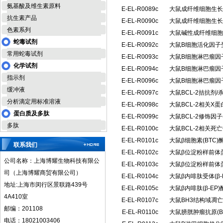
氨基酸及维生素原料
E-EL-R0089c
大鼠成纤维细胞生长因
抗生素产品
E-EL-R0090c
大鼠成纤维细胞生长因
色素系列
E-EL-R0091c
大鼠碱性成纤维细胞生
蛇毒试剂
E-EL-R0092c
大鼠B细胞活化因子受
常用蛇毒试剂
E-EL-R0093c
大鼠B细胞淋巴瘤因子
化学试剂
E-EL-R0094c
大鼠B细胞淋巴瘤因子
指示剂
E-EL-R0096c
大鼠B细胞淋巴瘤因子
缓冲液
E-EL-R0097c
大鼠BCL-2拮抗剂/
分析滴定用标准溶液
E-EL-R0098c
大鼠BCL-2相关X
蛋白质及多肽
E-EL-R0099c
大鼠BCL-2修饰因
多肽
E-EL-R0100c
大鼠BCL-2相关死
E-EL-R0101c
大鼠β细胞素(BTC
联系我们
E-EL-R0102c
大鼠β位淀粉样前体蛋
公司名称：上海博耀生物科技有限公
E-EL-R0103c
大鼠β位淀粉样前体蛋
司（上海博耀商贸有限公司）
E-EL-R0104c
大鼠β内啡肽受体(β
地址:上海市闵行区景联路439号
E-EL-R0105c
大鼠β内啡肽(β-E
4A410室
E-EL-R0107c
大鼠BH3结构域凋亡
邮编：201108
E-EL-R0110c
大鼠膀胱肿瘤抗原(B
电话：18021003406