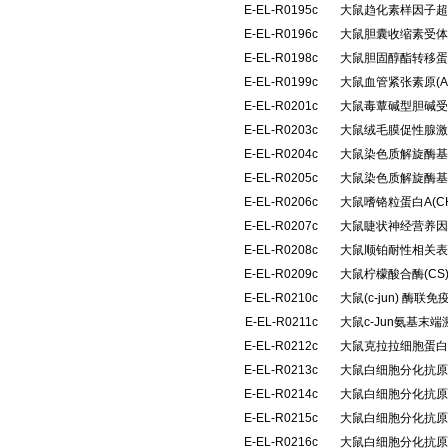
E-EL-R0195c
大鼠趋化素样因子超家族
E-EL-R0196c
大鼠胆囊收缩素受体(
E-EL-R0198c
大鼠胆固醇酯转移蛋
E-EL-R0199c
大鼠血管紧张素原(
E-EL-R0201c
大鼠毒蕈碱型胆碱受体
E-EL-R0203c
大鼠绒毛膜促性腺激
E-EL-R0204c
大鼠染色质解旋酶基
E-EL-R0205c
大鼠染色质解旋酶基
E-EL-R0206c
大鼠嗜铬粒蛋白A(C
E-EL-R0207c
大鼠睫状神经营养因
E-EL-R0208c
大鼠顺铂耐性相关表
E-EL-R0209c
大鼠柠檬酸合酶(C
E-EL-R0210c
大鼠(c-jun) 酶
E-EL-R0211c
大鼠c-Jun氨基末
E-EL-R0212c
大鼠克拉拉细胞蛋白(
E-EL-R0213c
大鼠白细胞分化抗原1
E-EL-R0214c
大鼠白细胞分化抗原3
E-EL-R0215c
大鼠白细胞分化抗原3
E-EL-R0216c
大鼠白细胞分化抗原3