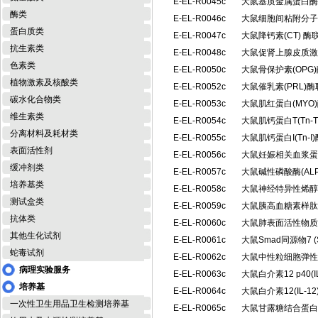
E-EL-R0045c
大鼠基质金属蛋白酶1
酶类
E-EL-R0046c
大鼠细胞间粘附分子1(
蛋白质类
E-EL-R0047c
大鼠降钙素(CT) 
抗生素类
E-EL-R0048c
大鼠促肾上腺皮质激素
色素类
E-EL-R0050c
大鼠骨保护素(OP
植物激素及核酸类
E-EL-R0052c
大鼠催乳素(PRL)
碳水化合物类
E-EL-R0053c
大鼠肌红蛋白(MY
维生素类
E-EL-R0054c
大鼠肌钙蛋白T(Tn
分离材料及耗材类
E-EL-R0055c
大鼠肌钙蛋白I(Tn
表面活性剂
E-EL-R0056c
大鼠妊娠相关血浆蛋白
缓冲剂类
E-EL-R0057c
大鼠碱性磷酸酶(AL
培养基类
E-EL-R0058c
大鼠神经特异性烯醇
测试盒类
E-EL-R0059c
大鼠胰高血糖素样肽1
抗体类
E-EL-R0060c
大鼠肺表面活性物质相
其他生化试剂
E-EL-R0061c
大鼠Smad同源物7 
蛇毒试剂
E-EL-R0062c
大鼠中性粒细胞弹性
病理实验服务
E-EL-R0063c
大鼠白介素12 p40(
培养基
E-EL-R0064c
大鼠白介素12(IL-
一次性卫生用品卫生检测培养基
E-EL-R0065c
大鼠甘露糖结合蛋白/