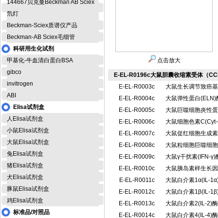
144667贝克曼Beckman AB Sciex
氘灯
Beckman-Sciex质谱仪产品
Beckman-AB Sciex毛细管
科研用生化试剂
甲基化-牛血清白蛋白BSA
点击放大
gibco
E-EL-R0196c大鼠胆囊收缩素受体（CC
invitrogen
E-EL-R0003c
大鼠生长调节致癌基因
ABI
E-EL-R0004c
大鼠弹性蛋白(EL
Elisa试剂盒
E-EL-R0005c
大鼠巨噬细胞炎性蛋白
人Elisa试剂盒
E-EL-R0006c
大鼠细胞色素C(Cy
小鼠Elisa试剂盒
E-EL-R0007c
大鼠促红细胞生成素 
大鼠Elisa试剂盒
E-EL-R0008c
大鼠粒细胞巨噬细胞集
兔Elisa试剂盒
E-EL-R0009c
大鼠γ干扰素(IFN-
猪Elisa试剂盒
E-EL-R0010c
大鼠胰岛素样生长因子
犬Elisa试剂盒
E-EL-R0011c
大鼠白介素1α(IL-
豚鼠Elisa试剂盒
E-EL-R0012c
大鼠白介素1β(IL-
鸡Elisa试剂盒
E-EL-R0013c
大鼠白介素2(IL-
标准品/对照品
E-EL-R0014c
大鼠白介素4(IL-