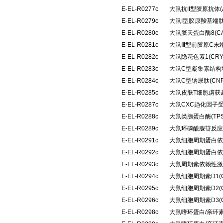
E-EL-R0277c
大鼠抗II型胶原抗体(A
E-EL-R0279c
大鼠I型胶原羧基端肽
E-EL-R0280c
大鼠胱天蛋白酶8(C
E-EL-R0281c
大鼠Ⅲ型前胶原C末端
E-EL-R0282c
大鼠隐花色素1(CR
E-EL-R0283c
大鼠C型凝集素结构域
E-EL-R0284c
大鼠C型钠尿肽(CN
E-EL-R0285c
大鼠皮肤T细胞虏获趋
E-EL-R0287c
大鼠CXC趋化因子受
E-EL-R0288c
大鼠类胰蛋白酶(TP
E-EL-R0289c
大鼠环磷酸腺苷反应
E-EL-R0291c
大鼠细胞周期蛋白依
E-EL-R0292c
大鼠细胞周期蛋白依
E-EL-R0293c
大鼠周期素依赖性激酶
E-EL-R0294c
大鼠细胞周期素D1(
E-EL-R0295c
大鼠细胞周期素D2(
E-EL-R0296c
大鼠细胞周期素D3(
E-EL-R0298c
大鼠嗜环蛋白/亲环素