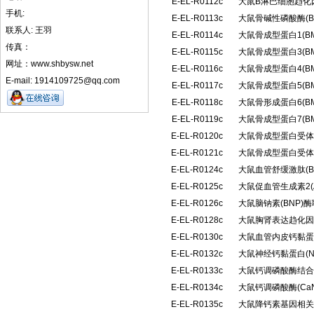
E-EL-R0112c
大鼠B淋巴细胞趋化
手机:
E-EL-R0113c
大鼠骨碱性磷酸酶(B
联系人: 王羽
E-EL-R0114c
大鼠骨成型蛋白1(B
传真：
E-EL-R0115c
大鼠骨成型蛋白3(B
网址：www.shbysw.net
E-EL-R0116c
大鼠骨成型蛋白4(B
E-mail: 1914109725@qq.com
E-EL-R0117c
大鼠骨成型蛋白5(B
E-EL-R0118c
大鼠骨形成蛋白6(B
E-EL-R0119c
大鼠骨成型蛋白7(B
E-EL-R0120c
大鼠骨成型蛋白受体1
E-EL-R0121c
大鼠骨成型蛋白受体Ⅱ
E-EL-R0124c
大鼠血管舒缓激肽(
E-EL-R0125c
大鼠促血管生成素2(
E-EL-R0126c
大鼠脑钠素(BNP)
E-EL-R0128c
大鼠胸肾表达趋化因
E-EL-R0130c
大鼠血管内皮钙黏蛋白(
E-EL-R0132c
大鼠神经钙黏蛋白(
E-EL-R0133c
大鼠钙调磷酸酶结合蛋
E-EL-R0134c
大鼠钙调磷酸酶(C
E-EL-R0135c
大鼠降钙素基因相关