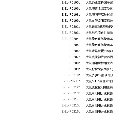
E-EL-R0195c
大鼠趋化素样因子超家族
E-EL-R0196c
大鼠胆囊收缩素受体(
E-EL-R0198c
大鼠胆固醇酯转移蛋
E-EL-R0199c
大鼠血管紧张素原(
E-EL-R0201c
大鼠毒蕈碱型胆碱受体
E-EL-R0203c
大鼠绒毛膜促性腺激
E-EL-R0204c
大鼠染色质解旋酶基
E-EL-R0205c
大鼠染色质解旋酶基
E-EL-R0206c
大鼠嗜铬粒蛋白A(C
E-EL-R0207c
大鼠睫状神经营养因
E-EL-R0208c
大鼠顺铂耐性相关表
E-EL-R0209c
大鼠柠檬酸合酶(C
E-EL-R0210c
大鼠(c-jun) 酶
E-EL-R0211c
大鼠c-Jun氨基末
E-EL-R0212c
大鼠克拉拉细胞蛋白(
E-EL-R0213c
大鼠白细胞分化抗原1
E-EL-R0214c
大鼠白细胞分化抗原3
E-EL-R0215c
大鼠白细胞分化抗原3
E-EL-R0216c
大鼠白细胞分化抗原3