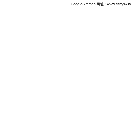
GoogleSitemap
网址：www.shbysw.