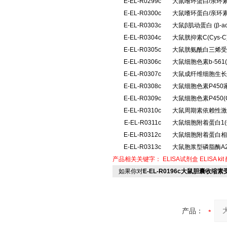
E-EL-R0299c
大鼠嗜环蛋白/亲环素
E-EL-R0300c
大鼠嗜环蛋白/亲环素
E-EL-R0303c
大鼠β肌动蛋白 (β-
E-EL-R0304c
大鼠胱抑素C(Cys
E-EL-R0305c
大鼠胱氨酰白三烯受体
E-EL-R0306c
大鼠细胞色素b-561
E-EL-R0307c
大鼠成纤维细胞生长因
E-EL-R0308c
大鼠细胞色素P450
E-EL-R0309c
大鼠细胞色素P450
E-EL-R0310c
大鼠周期素依赖性激酶
E-EL-R0311c
大鼠细胞附着蛋白1(
E-EL-R0312c
大鼠细胞附着蛋白相互
E-EL-R0313c
大鼠胞浆型磷脂酶A2
产品相关关键字：
ELISA试剂盒
ELISA kit
如果你对
E-EL-R0196c大鼠胆囊收缩素
产品：