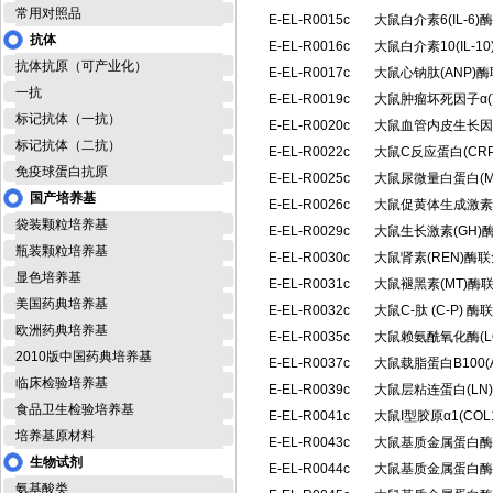
常用对照品
E-EL-R0015c
大鼠白介素6(IL-
抗体
E-EL-R0016c
大鼠白介素10(IL-
抗体抗原（可产业化）
E-EL-R0017c
大鼠心钠肽(ANP)
一抗
E-EL-R0019c
大鼠肿瘤坏死因子α(
标记抗体（一抗）
E-EL-R0020c
大鼠血管内皮生长因
标记抗体（二抗）
E-EL-R0022c
大鼠C反应蛋白(CR
免疫球蛋白抗原
E-EL-R0025c
大鼠尿微量白蛋白(
国产培养基
E-EL-R0026c
大鼠促黄体生成激素
袋装颗粒培养基
E-EL-R0029c
大鼠生长激素(GH
瓶装颗粒培养基
E-EL-R0030c
大鼠肾素(REN)酶
显色培养基
E-EL-R0031c
大鼠褪黑素(MT)
美国药典培养基
E-EL-R0032c
大鼠C-肽 (C-P)
欧洲药典培养基
E-EL-R0035c
大鼠赖氨酰氧化酶(
2010版中国药典培养基
E-EL-R0037c
大鼠载脂蛋白B100(
临床检验培养基
E-EL-R0039c
大鼠层粘连蛋白(L
食品卫生检验培养基
E-EL-R0041c
大鼠I型胶原α1(CO
培养基原材料
E-EL-R0043c
大鼠基质金属蛋白酶1
生物试剂
E-EL-R0044c
大鼠基质金属蛋白酶1
氨基酸类