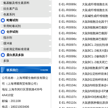
氨基酸及维生素原料
E-EL-R0089c
大鼠成纤维细胞生长因
抗生素产品
E-EL-R0090c
大鼠成纤维细胞生长因
色素系列
E-EL-R0091c
大鼠碱性成纤维细胞生
蛇毒试剂
E-EL-R0092c
大鼠B细胞活化因子受
常用蛇毒试剂
E-EL-R0093c
大鼠B细胞淋巴瘤因子
化学试剂
E-EL-R0094c
大鼠B细胞淋巴瘤因子
指示剂
E-EL-R0096c
大鼠B细胞淋巴瘤因子
缓冲液
E-EL-R0097c
大鼠BCL-2拮抗剂/
分析滴定用标准溶液
E-EL-R0098c
大鼠BCL-2相关X
蛋白质及多肽
E-EL-R0099c
大鼠BCL-2修饰因
多肽
E-EL-R0100c
大鼠BCL-2相关死
E-EL-R0101c
大鼠β细胞素(BTC
联系我们
E-EL-R0102c
大鼠β位淀粉样前体蛋
公司名称：上海博耀生物科技有限公
E-EL-R0103c
大鼠β位淀粉样前体蛋
司（上海博耀商贸有限公司）
E-EL-R0104c
大鼠β内啡肽受体(β
地址:上海市闵行区景联路439号
E-EL-R0105c
大鼠β内啡肽(β-E
4A410室
E-EL-R0107c
大鼠BH3结构域凋亡
邮编：201108
E-EL-R0110c
大鼠膀胱肿瘤抗原(B
电话：18021003406