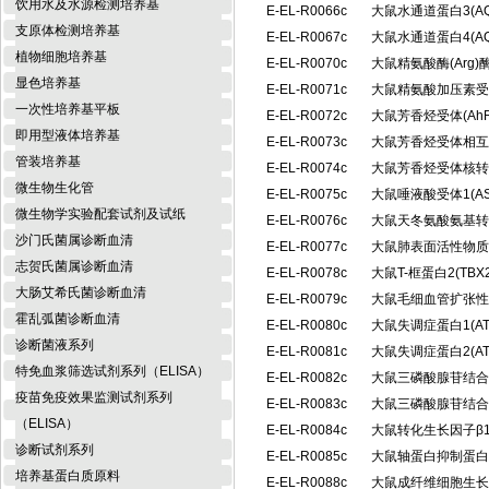
饮用水及水源检测培养基
E-EL-R0066c
大鼠水通道蛋白3(A
支原体检测培养基
E-EL-R0067c
大鼠水通道蛋白4(A
植物细胞培养基
E-EL-R0070c
大鼠精氨酸酶(Arg
显色培养基
E-EL-R0071c
大鼠精氨酸加压素受体
一次性培养基平板
E-EL-R0072c
大鼠芳香烃受体(Ah
即用型液体培养基
E-EL-R0073c
大鼠芳香烃受体相互
管装培养基
E-EL-R0074c
大鼠芳香烃受体核转位
微生物生化管
E-EL-R0075c
大鼠唾液酸受体1(A
微生物学实验配套试剂及试纸
E-EL-R0076c
大鼠天冬氨酸氨基转
沙门氏菌属诊断血清
E-EL-R0077c
大鼠肺表面活性物质相
志贺氏菌属诊断血清
E-EL-R0078c
大鼠T-框蛋白2(T
大肠艾希氏菌诊断血清
E-EL-R0079c
大鼠毛细血管扩张性
霍乱弧菌诊断血清
E-EL-R0080c
大鼠失调症蛋白1(A
诊断菌液系列
E-EL-R0081c
大鼠失调症蛋白2(A
特免血浆筛选试剂系列（ELISA）
E-EL-R0082c
大鼠三磷酸腺苷结合盒
疫苗免疫效果监测试剂系列
E-EL-R0083c
大鼠三磷酸腺苷结合盒
（ELISA）
E-EL-R0084c
大鼠转化生长因子β1 
诊断试剂系列
E-EL-R0085c
大鼠轴蛋白抑制蛋白2
培养基蛋白质原料
E-EL-R0088c
大鼠成纤维细胞生长因