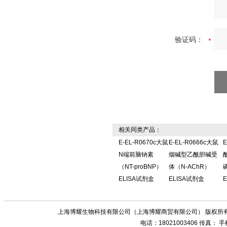
验证码：
相关同类产品：
E-EL-R0670c大鼠
E-EL-R0666c大鼠
E
N端前脑钠素
烟碱型乙酰胆碱受
（NT-proBNP）
体（N-AChR）
ELISA试剂盒
ELISA试剂盒
上海博耀生物科技有限公司（上海博耀商贸有限公司） 版权所有
电话：18021003406 传真：