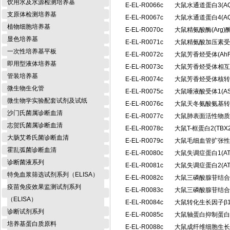
饮用水及水源检测培养基
E-EL-R0066c
大鼠水通道蛋白3(A
支原体检测培养基
E-EL-R0067c
大鼠水通道蛋白4(A
植物细胞培养基
E-EL-R0070c
大鼠精氨酸酶(Arg
显色培养基
E-EL-R0071c
大鼠精氨酸加压素受体
一次性培养基平板
E-EL-R0072c
大鼠芳香烃受体(Ah
即用型液体培养基
E-EL-R0073c
大鼠芳香烃受体相互
管装培养基
E-EL-R0074c
大鼠芳香烃受体核转位
微生物生化管
E-EL-R0075c
大鼠唾液酸受体1(A
微生物学实验配套试剂及试纸
E-EL-R0076c
大鼠天冬氨酸氨基转
沙门氏菌属诊断血清
E-EL-R0077c
大鼠肺表面活性物质相
志贺氏菌属诊断血清
E-EL-R0078c
大鼠T-框蛋白2(T
大肠艾希氏菌诊断血清
E-EL-R0079c
大鼠毛细血管扩张性
霍乱弧菌诊断血清
E-EL-R0080c
大鼠失调症蛋白1(A
诊断菌液系列
E-EL-R0081c
大鼠失调症蛋白2(A
特免血浆筛选试剂系列（ELISA）
E-EL-R0082c
大鼠三磷酸腺苷结合盒
疫苗免疫效果监测试剂系列
E-EL-R0083c
大鼠三磷酸腺苷结合盒
（ELISA）
E-EL-R0084c
大鼠转化生长因子β1 
诊断试剂系列
E-EL-R0085c
大鼠轴蛋白抑制蛋白2
培养基蛋白质原料
E-EL-R0088c
大鼠成纤维细胞生长因