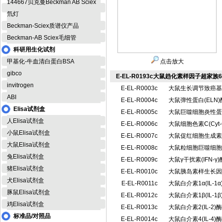
144667贝克曼Beckman AB Sciex
氘灯
Beckman-Sciex质谱仪产品
Beckman-AB Sciex毛细管
科研用生化试剂
甲基化-牛血清白蛋白BSA
点击放大
gibco
E-EL-R0193c大鼠趋化素样因子超家族6（
invitrogen
E-EL-R0003c
大鼠生长调节致癌基因
ABI
E-EL-R0004c
大鼠弹性蛋白(EL
Elisa试剂盒
E-EL-R0005c
大鼠巨噬细胞炎性蛋白
人Elisa试剂盒
E-EL-R0006c
大鼠细胞色素C(Cy
小鼠Elisa试剂盒
E-EL-R0007c
大鼠促红细胞生成素 
大鼠Elisa试剂盒
E-EL-R0008c
大鼠粒细胞巨噬细胞集
兔Elisa试剂盒
E-EL-R0009c
大鼠γ干扰素(IFN-
猪Elisa试剂盒
E-EL-R0010c
大鼠胰岛素样生长因子
犬Elisa试剂盒
E-EL-R0011c
大鼠白介素1α(IL-
豚鼠Elisa试剂盒
E-EL-R0012c
大鼠白介素1β(IL-
鸡Elisa试剂盒
E-EL-R0013c
大鼠白介素2(IL-
标准品/对照品
E-EL-R0014c
大鼠白介素4(IL-