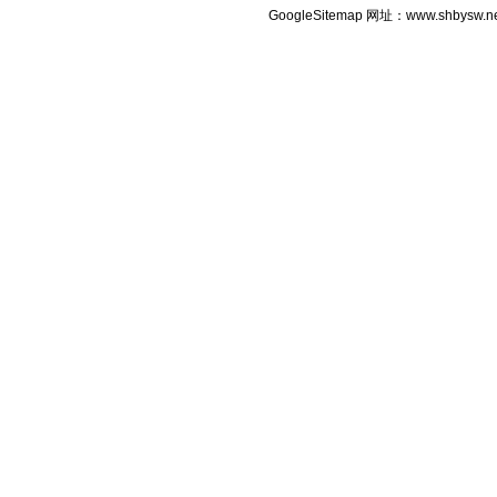
GoogleSitemap
网址：www.shbysw.