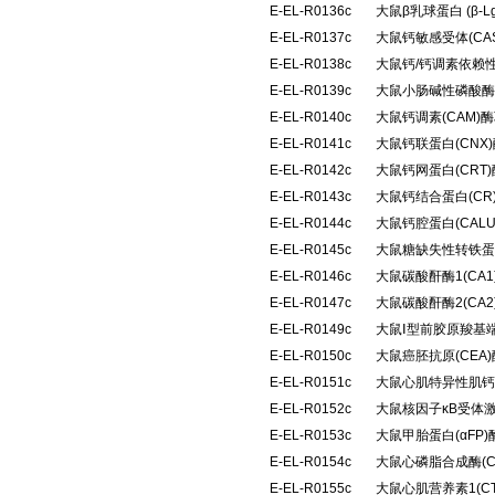
E-EL-R0136c
大鼠β乳球蛋白 (β
E-EL-R0137c
大鼠钙敏感受体(CA
E-EL-R0138c
大鼠钙/钙调素依赖性
E-EL-R0139c
大鼠小肠碱性磷酸酶(
E-EL-R0140c
大鼠钙调素(CAM
E-EL-R0141c
大鼠钙联蛋白(CN
E-EL-R0142c
大鼠钙网蛋白(CRT
E-EL-R0143c
大鼠钙结合蛋白(C
E-EL-R0144c
大鼠钙腔蛋白(CAL
E-EL-R0145c
大鼠糖缺失性转铁蛋
E-EL-R0146c
大鼠碳酸酐酶1(CA
E-EL-R0147c
大鼠碳酸酐酶2(CA
E-EL-R0149c
大鼠Ⅰ型前胶原羧基端
E-EL-R0150c
大鼠癌胚抗原(CEA
E-EL-R0151c
大鼠心肌特异性肌钙蛋
E-EL-R0152c
大鼠核因子κB受体激
E-EL-R0153c
大鼠甲胎蛋白(αFP
E-EL-R0154c
大鼠心磷脂合成酶(
E-EL-R0155c
大鼠心肌营养素1(C