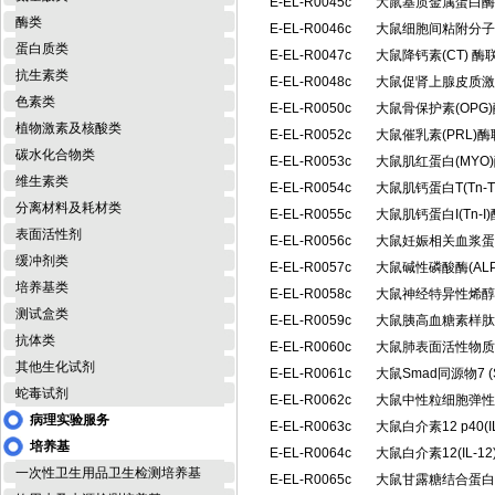
E-EL-R0045c
大鼠基质金属蛋白酶1
酶类
E-EL-R0046c
大鼠细胞间粘附分子1(
蛋白质类
E-EL-R0047c
大鼠降钙素(CT) 
抗生素类
E-EL-R0048c
大鼠促肾上腺皮质激素
色素类
E-EL-R0050c
大鼠骨保护素(OP
植物激素及核酸类
E-EL-R0052c
大鼠催乳素(PRL)
碳水化合物类
E-EL-R0053c
大鼠肌红蛋白(MY
维生素类
E-EL-R0054c
大鼠肌钙蛋白T(Tn
分离材料及耗材类
E-EL-R0055c
大鼠肌钙蛋白I(Tn
表面活性剂
E-EL-R0056c
大鼠妊娠相关血浆蛋白
缓冲剂类
E-EL-R0057c
大鼠碱性磷酸酶(AL
培养基类
E-EL-R0058c
大鼠神经特异性烯醇
测试盒类
E-EL-R0059c
大鼠胰高血糖素样肽1
抗体类
E-EL-R0060c
大鼠肺表面活性物质相
其他生化试剂
E-EL-R0061c
大鼠Smad同源物7 
蛇毒试剂
E-EL-R0062c
大鼠中性粒细胞弹性
病理实验服务
E-EL-R0063c
大鼠白介素12 p40(
培养基
E-EL-R0064c
大鼠白介素12(IL-
一次性卫生用品卫生检测培养基
E-EL-R0065c
大鼠甘露糖结合蛋白/