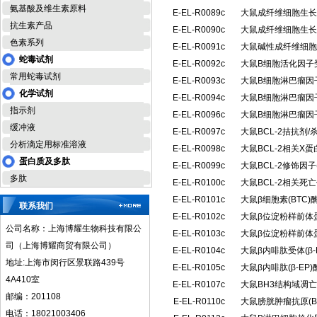
氨基酸及维生素原料
E-EL-R0089c
大鼠成纤维细胞生长因
抗生素产品
E-EL-R0090c
大鼠成纤维细胞生长因
色素系列
E-EL-R0091c
大鼠碱性成纤维细胞生
蛇毒试剂
E-EL-R0092c
大鼠B细胞活化因子受
常用蛇毒试剂
E-EL-R0093c
大鼠B细胞淋巴瘤因子
化学试剂
E-EL-R0094c
大鼠B细胞淋巴瘤因子
指示剂
E-EL-R0096c
大鼠B细胞淋巴瘤因子
缓冲液
E-EL-R0097c
大鼠BCL-2拮抗剂/
分析滴定用标准溶液
E-EL-R0098c
大鼠BCL-2相关X
蛋白质及多肽
E-EL-R0099c
大鼠BCL-2修饰因
多肽
E-EL-R0100c
大鼠BCL-2相关死
E-EL-R0101c
大鼠β细胞素(BTC
联系我们
E-EL-R0102c
大鼠β位淀粉样前体蛋
公司名称：上海博耀生物科技有限公
E-EL-R0103c
大鼠β位淀粉样前体蛋
司（上海博耀商贸有限公司）
E-EL-R0104c
大鼠β内啡肽受体(β
地址:上海市闵行区景联路439号
E-EL-R0105c
大鼠β内啡肽(β-E
4A410室
E-EL-R0107c
大鼠BH3结构域凋亡
邮编：201108
E-EL-R0110c
大鼠膀胱肿瘤抗原(B
电话：18021003406