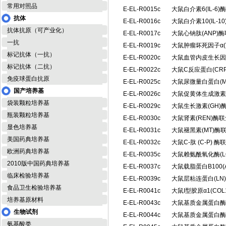
常用对照品
E-EL-R0015c
大鼠白介素6(IL-
抗体
E-EL-R0016c
大鼠白介素10(IL-
抗体抗原（可产业化）
E-EL-R0017c
大鼠心钠肽(ANP)
一抗
E-EL-R0019c
大鼠肿瘤坏死因子α(
标记抗体（一抗）
E-EL-R0020c
大鼠血管内皮生长因
标记抗体（二抗）
E-EL-R0022c
大鼠C反应蛋白(CR
免疫球蛋白抗原
E-EL-R0025c
大鼠尿微量白蛋白(
国产培养基
E-EL-R0026c
大鼠促黄体生成激素
袋装颗粒培养基
E-EL-R0029c
大鼠生长激素(GH
瓶装颗粒培养基
E-EL-R0030c
大鼠肾素(REN)酶
显色培养基
E-EL-R0031c
大鼠褪黑素(MT)
美国药典培养基
E-EL-R0032c
大鼠C-肽 (C-P)
欧洲药典培养基
E-EL-R0035c
大鼠赖氨酰氧化酶(
2010版中国药典培养基
E-EL-R0037c
大鼠载脂蛋白B100(
临床检验培养基
E-EL-R0039c
大鼠层粘连蛋白(L
食品卫生检验培养基
E-EL-R0041c
大鼠I型胶原α1(CO
培养基原材料
E-EL-R0043c
大鼠基质金属蛋白酶1
生物试剂
E-EL-R0044c
大鼠基质金属蛋白酶1
氨基酸类