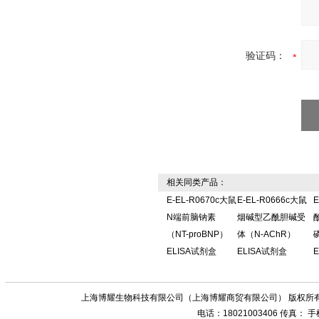
验证码：
相关同类产品：
E-EL-R0670c大鼠
E-EL-R0666c大鼠
E
N端前脑钠素
烟碱型乙酰胆碱受
（NT-proBNP）
体（N-AChR）
ELISA试剂盒
ELISA试剂盒
上海博耀生物科技有限公司（上海博耀商贸有限公司） 版权所有
电话：18021003406 传真：