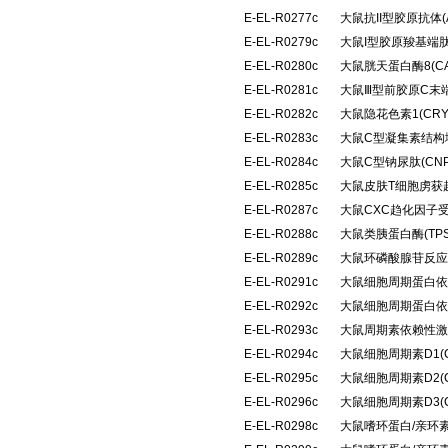
E-EL-R0277c
大鼠抗II型胶原抗体(A
E-EL-R0279c
大鼠I型胶原羧基端肽
E-EL-R0280c
大鼠胱天蛋白酶8(C
E-EL-R0281c
大鼠Ⅲ型前胶原C末端
E-EL-R0282c
大鼠隐花色素1(CR
E-EL-R0283c
大鼠C型凝集素结构域
E-EL-R0284c
大鼠C型钠尿肽(CN
E-EL-R0285c
大鼠皮肤T细胞虏获趋
E-EL-R0287c
大鼠CXC趋化因子受
E-EL-R0288c
大鼠类胰蛋白酶(TP
E-EL-R0289c
大鼠环磷酸腺苷反应
E-EL-R0291c
大鼠细胞周期蛋白依
E-EL-R0292c
大鼠细胞周期蛋白依
E-EL-R0293c
大鼠周期素依赖性激酶
E-EL-R0294c
大鼠细胞周期素D1(
E-EL-R0295c
大鼠细胞周期素D2(
E-EL-R0296c
大鼠细胞周期素D3(
E-EL-R0298c
大鼠嗜环蛋白/亲环素