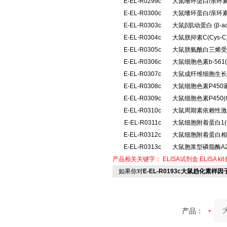
E-EL-R0299c
大鼠嗜环蛋白/亲环素
E-EL-R0300c
大鼠嗜环蛋白/亲环素
E-EL-R0303c
大鼠β肌动蛋白 (β-
E-EL-R0304c
大鼠胱抑素C(Cys
E-EL-R0305c
大鼠胱氨酰白三烯受体
E-EL-R0306c
大鼠细胞色素b-561
E-EL-R0307c
大鼠成纤维细胞生长因
E-EL-R0308c
大鼠细胞色素P450
E-EL-R0309c
大鼠细胞色素P450
E-EL-R0310c
大鼠周期素依赖性激酶
E-EL-R0311c
大鼠细胞附着蛋白1(
E-EL-R0312c
大鼠细胞附着蛋白相互
E-EL-R0313c
大鼠胞浆型磷脂酶A2
产品相关关键字：
ELISA试剂盒
ELISA kit
如果你对
E-EL-R0193c大鼠趋化素样因子
产品：