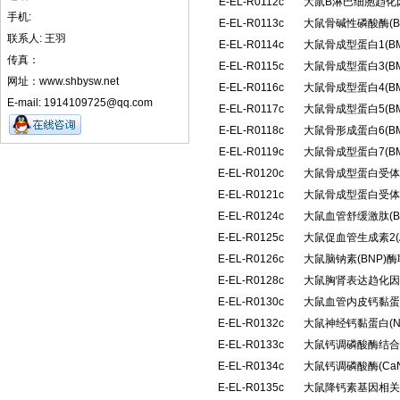
E-EL-R0112c
大鼠B淋巴细胞趋化
手机:
E-EL-R0113c
大鼠骨碱性磷酸酶(B
联系人: 王羽
E-EL-R0114c
大鼠骨成型蛋白1(B
传真：
E-EL-R0115c
大鼠骨成型蛋白3(B
网址：www.shbysw.net
E-EL-R0116c
大鼠骨成型蛋白4(B
E-mail: 1914109725@qq.com
E-EL-R0117c
大鼠骨成型蛋白5(B
E-EL-R0118c
大鼠骨形成蛋白6(B
E-EL-R0119c
大鼠骨成型蛋白7(B
E-EL-R0120c
大鼠骨成型蛋白受体1
E-EL-R0121c
大鼠骨成型蛋白受体Ⅱ
E-EL-R0124c
大鼠血管舒缓激肽(
E-EL-R0125c
大鼠促血管生成素2(
E-EL-R0126c
大鼠脑钠素(BNP)
E-EL-R0128c
大鼠胸肾表达趋化因
E-EL-R0130c
大鼠血管内皮钙黏蛋白(
E-EL-R0132c
大鼠神经钙黏蛋白(
E-EL-R0133c
大鼠钙调磷酸酶结合蛋
E-EL-R0134c
大鼠钙调磷酸酶(C
E-EL-R0135c
大鼠降钙素基因相关