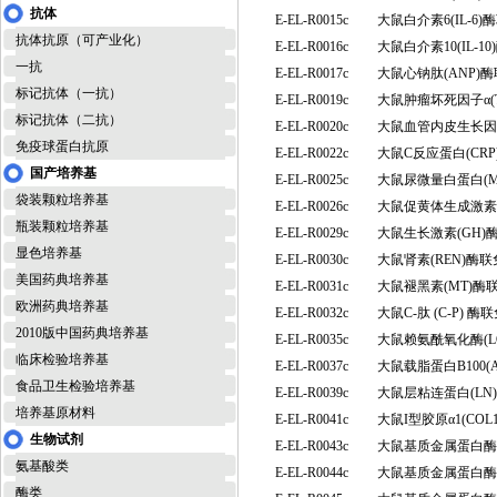
抗体
E-EL-R0015c
大鼠白介素6(IL-
抗体抗原（可产业化）
E-EL-R0016c
大鼠白介素10(IL-
一抗
E-EL-R0017c
大鼠心钠肽(ANP)
标记抗体（一抗）
E-EL-R0019c
大鼠肿瘤坏死因子α(
标记抗体（二抗）
E-EL-R0020c
大鼠血管内皮生长因
免疫球蛋白抗原
E-EL-R0022c
大鼠C反应蛋白(CR
国产培养基
E-EL-R0025c
大鼠尿微量白蛋白(
袋装颗粒培养基
E-EL-R0026c
大鼠促黄体生成激素
瓶装颗粒培养基
E-EL-R0029c
大鼠生长激素(GH
显色培养基
E-EL-R0030c
大鼠肾素(REN)酶
美国药典培养基
E-EL-R0031c
大鼠褪黑素(MT)
欧洲药典培养基
E-EL-R0032c
大鼠C-肽 (C-P)
2010版中国药典培养基
E-EL-R0035c
大鼠赖氨酰氧化酶(
临床检验培养基
E-EL-R0037c
大鼠载脂蛋白B100(
食品卫生检验培养基
E-EL-R0039c
大鼠层粘连蛋白(L
培养基原材料
E-EL-R0041c
大鼠I型胶原α1(CO
生物试剂
E-EL-R0043c
大鼠基质金属蛋白酶1
氨基酸类
E-EL-R0044c
大鼠基质金属蛋白酶1
酶类