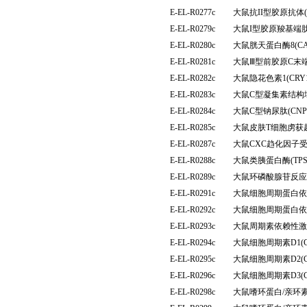
E-EL-R0277c
大鼠抗II型胶原抗体(
E-EL-R0279c
大鼠I型胶原羧基端肽
E-EL-R0280c
大鼠胱天蛋白酶8(C
E-EL-R0281c
大鼠Ⅲ型前胶原C末端
E-EL-R0282c
大鼠隐花色素1(CR
E-EL-R0283c
大鼠C型凝集素结构域
E-EL-R0284c
大鼠C型钠尿肽(CN
E-EL-R0285c
大鼠皮肤T细胞虏获趋
E-EL-R0287c
大鼠CXC趋化因子受
E-EL-R0288c
大鼠类胰蛋白酶(TP
E-EL-R0289c
大鼠环磷酸腺苷反应
E-EL-R0291c
大鼠细胞周期蛋白依赖
E-EL-R0292c
大鼠细胞周期蛋白依赖
E-EL-R0293c
大鼠周期素依赖性激酶
E-EL-R0294c
大鼠细胞周期素D1(
E-EL-R0295c
大鼠细胞周期素D2(
E-EL-R0296c
大鼠细胞周期素D3(
E-EL-R0298c
大鼠嗜环蛋白/亲环素