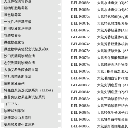
支原体检测培养基
E-EL-R0066c
大鼠水通道蛋白3(A
植物细胞培养基
E-EL-R0067c
大鼠水通道蛋白4(A
显色培养基
E-EL-R0070c
大鼠精氨酸酶(Arg
一次性培养基平板
E-EL-R0071c
大鼠精氨酸加压素受体
即用型液体培养基
E-EL-R0072c
大鼠芳香烃受体(Ah
管装培养基
E-EL-R0073c
大鼠芳香烃受体相互
微生物生化管
E-EL-R0074c
大鼠芳香烃受体核转位
微生物学实验配套试剂及试纸
E-EL-R0075c
大鼠唾液酸受体1(A
沙门氏菌属诊断血清
E-EL-R0076c
大鼠天冬氨酸氨基转
志贺氏菌属诊断血清
E-EL-R0077c
大鼠肺表面活性物质相
大肠艾希氏菌诊断血清
E-EL-R0078c
大鼠T-框蛋白2(T
霍乱弧菌诊断血清
E-EL-R0079c
大鼠毛细血管扩张性
诊断菌液系列
E-EL-R0080c
大鼠失调症蛋白1(A
特免血浆筛选试剂系列（ELISA）
E-EL-R0081c
大鼠失调症蛋白2(A
疫苗免疫效果监测试剂系列
E-EL-R0082c
大鼠三磷酸腺苷结合盒
（ELISA）
E-EL-R0083c
大鼠三磷酸腺苷结合盒
诊断试剂系列
E-EL-R0084c
大鼠转化生长因子β1 
培养基蛋白质原料
E-EL-R0085c
大鼠轴蛋白抑制蛋白2
氨基酸及维生素原料
E-EL-R0088c
大鼠成纤维细胞生长因