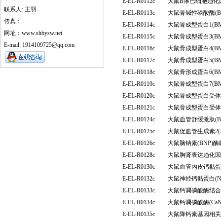
E-EL-R0112c
大鼠B淋巴细胞趋化因
联系人: 王羽
E-EL-R0113c
大鼠骨碱性磷酸酶(B
传真：
E-EL-R0114c
大鼠骨成型蛋白1(B
网址：www.shbysw.net
E-EL-R0115c
大鼠骨成型蛋白3(B
E-mail: 1914109725@qq.com
E-EL-R0116c
大鼠骨成型蛋白4(B
E-EL-R0117c
大鼠骨成型蛋白5(B
E-EL-R0118c
大鼠骨形成蛋白6(B
E-EL-R0119c
大鼠骨成型蛋白7(B
E-EL-R0120c
大鼠骨成型蛋白受体1
E-EL-R0121c
大鼠骨成型蛋白受体Ⅱ
E-EL-R0124c
大鼠血管舒缓激肽(
E-EL-R0125c
大鼠促血管生成素2(
E-EL-R0126c
大鼠脑钠素(BNP)
E-EL-R0128c
大鼠胸肾表达趋化因
E-EL-R0130c
大鼠血管内皮钙黏蛋白(
E-EL-R0132c
大鼠神经钙黏蛋白(
E-EL-R0133c
大鼠钙调磷酸酶结合蛋
E-EL-R0134c
大鼠钙调磷酸酶(Ca
E-EL-R0135c
大鼠降钙素基因相关