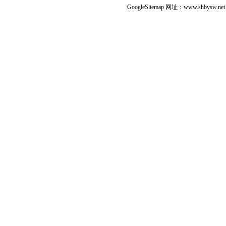
GoogleSitemap
网址：www.shbysw.n