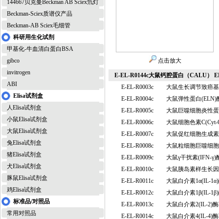
144667贝克曼Beckman AB Sciex氘灯
Beckman-Sciex质谱仪产品
Beckman-AB Sciex毛细管
科研用生化试剂
甲基化-牛血清白蛋白BSA
gibco
点击放大
invitrogen
E-EL-R0144c大鼠钙腔蛋白（CALU） 
ABI
E-EL-R0003c
大鼠生长调节致癌基因
Elisa试剂盒
E-EL-R0004c
大鼠弹性蛋白(EL
人Elisa试剂盒
E-EL-R0005c
大鼠巨噬细胞炎性蛋白
小鼠Elisa试剂盒
E-EL-R0006c
大鼠细胞色素C(Cy
大鼠Elisa试剂盒
E-EL-R0007c
大鼠促红细胞生成素 
兔Elisa试剂盒
E-EL-R0008c
大鼠粒细胞巨噬细胞集
猪Elisa试剂盒
E-EL-R0009c
大鼠γ干扰素(IFN-
犬Elisa试剂盒
E-EL-R0010c
大鼠胰岛素样生长因子
豚鼠Elisa试剂盒
E-EL-R0011c
大鼠白介素1α(IL-
鸡Elisa试剂盒
E-EL-R0012c
大鼠白介素1β(IL-
标准品/对照品
E-EL-R0013c
大鼠白介素2(IL-
常用对照品
E-EL-R0014c
大鼠白介素4(IL-