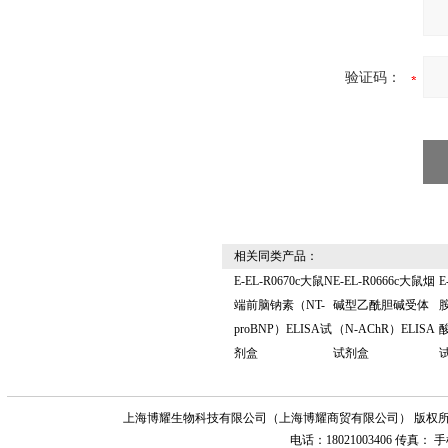
验证码：
相关同类产品：
E-EL-R0670c大鼠N
E-EL-R0666c大鼠烟
E
端前脑钠素（NT-
碱型乙酰胆碱受体
proBNP）ELISA试
（N-AChR）ELISA
酸
剂盒
试剂盒
上海博耀生物科技有限公司（上海博耀商贸有限公司） 版权所
电话：18021003406 传真