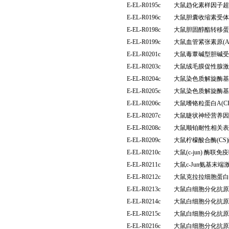
E-EL-R0195c
大鼠趋化素样因子超家族
E-EL-R0196c
大鼠胆囊收缩素受体(
E-EL-R0198c
大鼠胆固醇酯转移蛋白
E-EL-R0199c
大鼠血管紧张素原(
E-EL-R0201c
大鼠毒蕈碱型胆碱受体
E-EL-R0203c
大鼠绒毛膜促性腺激
E-EL-R0204c
大鼠染色质解旋酶基
E-EL-R0205c
大鼠染色质解旋酶基
E-EL-R0206c
大鼠嗜铬粒蛋白A(C
E-EL-R0207c
大鼠睫状神经营养因子
E-EL-R0208c
大鼠顺铂耐性相关表
E-EL-R0209c
大鼠柠檬酸合酶(C
E-EL-R0210c
大鼠(c-jun) 酶
E-EL-R0211c
大鼠c-Jun氨基末
E-EL-R0212c
大鼠克拉拉细胞蛋白(
E-EL-R0213c
大鼠白细胞分化抗原1
E-EL-R0214c
大鼠白细胞分化抗原3
E-EL-R0215c
大鼠白细胞分化抗原3
E-EL-R0216c
大鼠白细胞分化抗原3