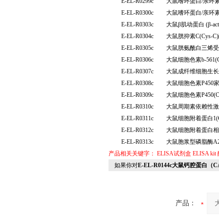
E-EL-R0299c
大鼠嗜环蛋白/亲环素
E-EL-R0300c
大鼠嗜环蛋白/亲环素
E-EL-R0303c
大鼠β肌动蛋白 (β-
E-EL-R0304c
大鼠胱抑素C(Cys
E-EL-R0305c
大鼠胱氨酰白三烯受体
E-EL-R0306c
大鼠细胞色素b-561
E-EL-R0307c
大鼠成纤维细胞生长因
E-EL-R0308c
大鼠细胞色素P450家
E-EL-R0309c
大鼠细胞色素P450(
E-EL-R0310c
大鼠周期素依赖性激酶
E-EL-R0311c
大鼠细胞附着蛋白1(
E-EL-R0312c
大鼠细胞附着蛋白相互
E-EL-R0313c
大鼠胞浆型磷脂酶A2
产品相关关键字：
ELISA试剂盒
ELISA kit
如果你对
E-EL-R0144c大鼠钙腔蛋白（C
产品：