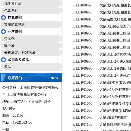
抗生素产品
E-EL-R0089c
大鼠成纤维细胞生长因
色素系列
E-EL-R0090c
大鼠成纤维细胞生长因
蛇毒试剂
E-EL-R0091c
大鼠碱性成纤维细胞生
常用蛇毒试剂
E-EL-R0092c
大鼠B细胞活化因子受
化学试剂
E-EL-R0093c
大鼠B细胞淋巴瘤因子
指示剂
E-EL-R0094c
大鼠B细胞淋巴瘤因子
缓冲液
E-EL-R0096c
大鼠B细胞淋巴瘤因子
分析滴定用标准溶液
E-EL-R0097c
大鼠BCL-2拮抗剂/
蛋白质及多肽
E-EL-R0098c
大鼠BCL-2相关X
多肽
E-EL-R0099c
大鼠BCL-2修饰因
E-EL-R0100c
大鼠BCL-2相关死
联系我们
E-EL-R0101c
大鼠β细胞素(BTC
公司名称：上海博耀生物科技有限公
E-EL-R0102c
大鼠β位淀粉样前体蛋
司（上海博耀商贸有限公司）
E-EL-R0103c
大鼠β位淀粉样前体蛋
地址:上海市闵行区景联路439号
E-EL-R0104c
大鼠β内啡肽受体(β
4A410室
E-EL-R0105c
大鼠β内啡肽(β-E
邮编：201108
E-EL-R0107c
大鼠BH3结构域凋亡
电话：18021003406
E-EL-R0110c
大鼠膀胱肿瘤抗原(B
手机: