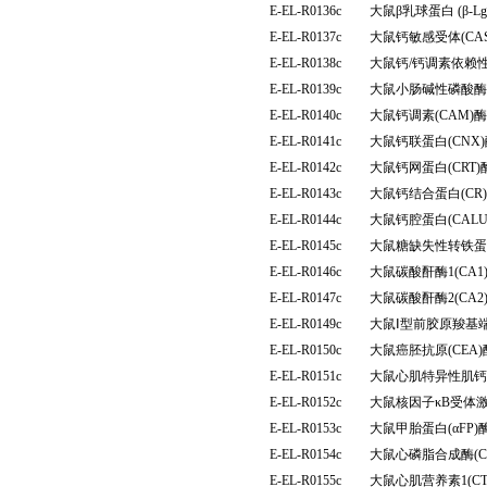
E-EL-R0136c
大鼠β乳球蛋白 (β-
E-EL-R0137c
大鼠钙敏感受体(CA
E-EL-R0138c
大鼠钙/钙调素依赖性
E-EL-R0139c
大鼠小肠碱性磷酸酶(
E-EL-R0140c
大鼠钙调素(CAM
E-EL-R0141c
大鼠钙联蛋白(CN
E-EL-R0142c
大鼠钙网蛋白(CRT
E-EL-R0143c
大鼠钙结合蛋白(C
E-EL-R0144c
大鼠钙腔蛋白(CAL
E-EL-R0145c
大鼠糖缺失性转铁蛋
E-EL-R0146c
大鼠碳酸酐酶1(CA
E-EL-R0147c
大鼠碳酸酐酶2(CA
E-EL-R0149c
大鼠Ⅰ型前胶原羧基端
E-EL-R0150c
大鼠癌胚抗原(CEA
E-EL-R0151c
大鼠心肌特异性肌钙蛋
E-EL-R0152c
大鼠核因子κB受体激
E-EL-R0153c
大鼠甲胎蛋白(αFP
E-EL-R0154c
大鼠心磷脂合成酶(C
E-EL-R0155c
大鼠心肌营养素1(C