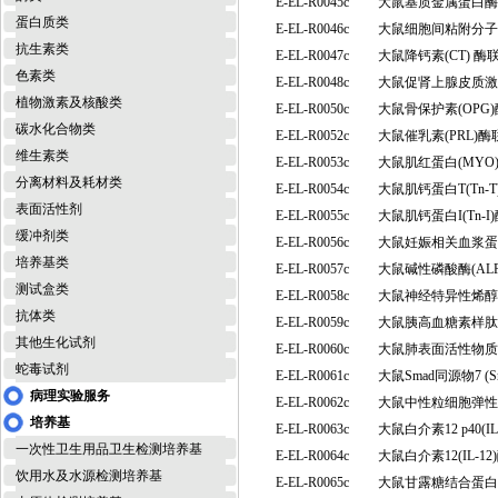
E-EL-R0045c
大鼠基质金属蛋白酶1
蛋白质类
E-EL-R0046c
大鼠细胞间粘附分子1(
抗生素类
E-EL-R0047c
大鼠降钙素(CT) 
色素类
E-EL-R0048c
大鼠促肾上腺皮质激素
植物激素及核酸类
E-EL-R0050c
大鼠骨保护素(OPG
碳水化合物类
E-EL-R0052c
大鼠催乳素(PRL)
维生素类
E-EL-R0053c
大鼠肌红蛋白(MY
分离材料及耗材类
E-EL-R0054c
大鼠肌钙蛋白T(Tn
表面活性剂
E-EL-R0055c
大鼠肌钙蛋白I(Tn
缓冲剂类
E-EL-R0056c
大鼠妊娠相关血浆蛋白
培养基类
E-EL-R0057c
大鼠碱性磷酸酶(AL
测试盒类
E-EL-R0058c
大鼠神经特异性烯醇
抗体类
E-EL-R0059c
大鼠胰高血糖素样肽1
其他生化试剂
E-EL-R0060c
大鼠肺表面活性物质相
蛇毒试剂
E-EL-R0061c
大鼠Smad同源物7 
病理实验服务
E-EL-R0062c
大鼠中性粒细胞弹性
培养基
E-EL-R0063c
大鼠白介素12 p40(
一次性卫生用品卫生检测培养基
E-EL-R0064c
大鼠白介素12(IL-
饮用水及水源检测培养基
E-EL-R0065c
大鼠甘露糖结合蛋白/