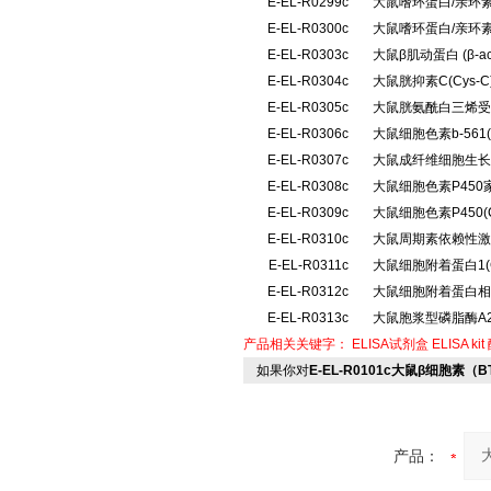
E-EL-R0299c
大鼠嗜环蛋白/亲环素
E-EL-R0300c
大鼠嗜环蛋白/亲环素
E-EL-R0303c
大鼠β肌动蛋白 (β-
E-EL-R0304c
大鼠胱抑素C(Cys
E-EL-R0305c
大鼠胱氨酰白三烯受体
E-EL-R0306c
大鼠细胞色素b-561
E-EL-R0307c
大鼠成纤维细胞生长因
E-EL-R0308c
大鼠细胞色素P450
E-EL-R0309c
大鼠细胞色素P450
E-EL-R0310c
大鼠周期素依赖性激酶
E-EL-R0311c
大鼠细胞附着蛋白1(
E-EL-R0312c
大鼠细胞附着蛋白相互
E-EL-R0313c
大鼠胞浆型磷脂酶A2
产品相关关键字：
ELISA试剂盒
ELISA kit
如果你对
E-EL-R0101c大鼠β细胞素（B
产品：