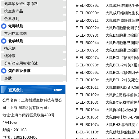
氨基酸及维生素原料
E-EL-R0089c
大鼠成纤维细胞生长因
抗生素产品
E-EL-R0090c
大鼠成纤维细胞生长因
色素系列
E-EL-R0091c
大鼠碱性成纤维细胞生
蛇毒试剂
E-EL-R0092c
大鼠B细胞活化因子受
常用蛇毒试剂
E-EL-R0093c
大鼠B细胞淋巴瘤因子
化学试剂
E-EL-R0094c
大鼠B细胞淋巴瘤因子
指示剂
E-EL-R0096c
大鼠B细胞淋巴瘤因子
缓冲液
E-EL-R0097c
大鼠BCL-2拮抗剂/
分析滴定用标准溶液
E-EL-R0098c
大鼠BCL-2相关X
蛋白质及多肽
E-EL-R0099c
大鼠BCL-2修饰因
多肽
E-EL-R0100c
大鼠BCL-2相关死
E-EL-R0101c
大鼠β细胞素(BTC
联系我们
E-EL-R0102c
大鼠β位淀粉样前体蛋
公司名称：上海博耀生物科技有限公
E-EL-R0103c
大鼠β位淀粉样前体蛋
司（上海博耀商贸有限公司）
E-EL-R0104c
大鼠β内啡肽受体(β
地址:上海市闵行区景联路439号
E-EL-R0105c
大鼠β内啡肽(β-E
4A410室
E-EL-R0107c
大鼠BH3结构域凋亡
邮编：201108
E-EL-R0110c
大鼠膀胱肿瘤抗原(B
电话：18021003406