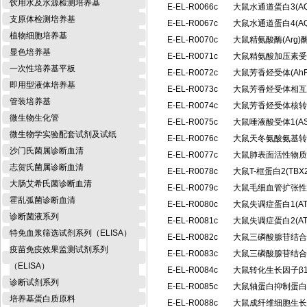
饮用水及水源检测培养基
E-EL-R0066c
大鼠水通道蛋白3(A
支原体检测培养基
E-EL-R0067c
大鼠水通道蛋白4(A
植物细胞培养基
E-EL-R0070c
大鼠精氨酸酶(Arg
显色培养基
E-EL-R0071c
大鼠精氨酸加压素受体
一次性培养基平板
E-EL-R0072c
大鼠芳香烃受体(Ah
即用型液体培养基
E-EL-R0073c
大鼠芳香烃受体相互
管装培养基
E-EL-R0074c
大鼠芳香烃受体核转位
微生物生化管
E-EL-R0075c
大鼠唾液酸受体1(A
微生物学实验配套试剂及试纸
E-EL-R0076c
大鼠天冬氨酸氨基转
沙门氏菌属诊断血清
E-EL-R0077c
大鼠肺表面活性物质相
志贺氏菌属诊断血清
E-EL-R0078c
大鼠T-框蛋白2(T
大肠艾希氏菌诊断血清
E-EL-R0079c
大鼠毛细血管扩张性
霍乱弧菌诊断血清
E-EL-R0080c
大鼠失调症蛋白1(A
诊断菌液系列
E-EL-R0081c
大鼠失调症蛋白2(A
特免血浆筛选试剂系列（ELISA）
E-EL-R0082c
大鼠三磷酸腺苷结合盒
疫苗免疫效果监测试剂系列
E-EL-R0083c
大鼠三磷酸腺苷结合盒
（ELISA）
E-EL-R0084c
大鼠转化生长因子β1 
诊断试剂系列
E-EL-R0085c
大鼠轴蛋白抑制蛋白2
培养基蛋白质原料
E-EL-R0088c
大鼠成纤维细胞生长因