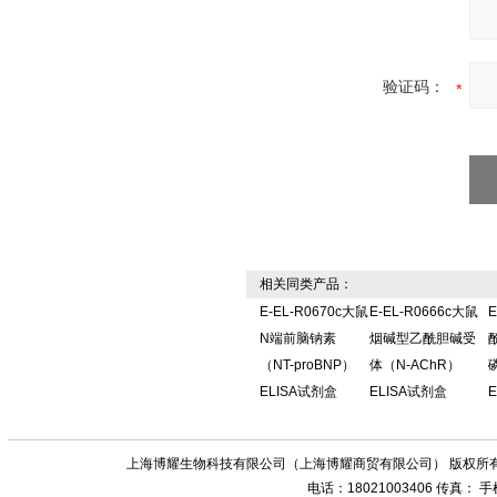
验证码：
相关同类产品：
E-EL-R0670c大鼠
E-EL-R0666c大鼠
E
N端前脑钠素
烟碱型乙酰胆碱受
（NT-proBNP）
体（N-AChR）
ELISA试剂盒
ELISA试剂盒
上海博耀生物科技有限公司（上海博耀商贸有限公司） 版权所有
电话：18021003406 传真：