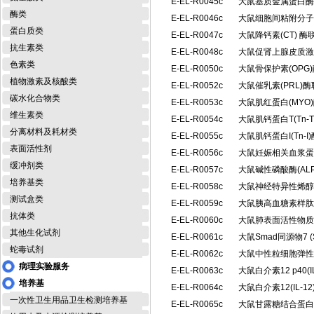
E-EL-R0045c
大鼠基质金属蛋白酶1
酶类
E-EL-R0046c
大鼠细胞间粘附分子1(
蛋白质类
E-EL-R0047c
大鼠降钙素(CT) 
抗生素类
E-EL-R0048c
大鼠促肾上腺皮质激素
色素类
E-EL-R0050c
大鼠骨保护素(OP
植物激素及核酸类
E-EL-R0052c
大鼠催乳素(PRL)
碳水化合物类
E-EL-R0053c
大鼠肌红蛋白(MY
维生素类
E-EL-R0054c
大鼠肌钙蛋白T(Tn
分离材料及耗材类
E-EL-R0055c
大鼠肌钙蛋白I(Tn
表面活性剂
E-EL-R0056c
大鼠妊娠相关血浆蛋白
缓冲剂类
E-EL-R0057c
大鼠碱性磷酸酶(AL
培养基类
E-EL-R0058c
大鼠神经特异性烯醇
测试盒类
E-EL-R0059c
大鼠胰高血糖素样肽1
抗体类
E-EL-R0060c
大鼠肺表面活性物质相
其他生化试剂
E-EL-R0061c
大鼠Smad同源物7 
蛇毒试剂
E-EL-R0062c
大鼠中性粒细胞弹性
病理实验服务
E-EL-R0063c
大鼠白介素12 p40(
培养基
E-EL-R0064c
大鼠白介素12(IL-
一次性卫生用品卫生检测培养基
E-EL-R0065c
大鼠甘露糖结合蛋白/