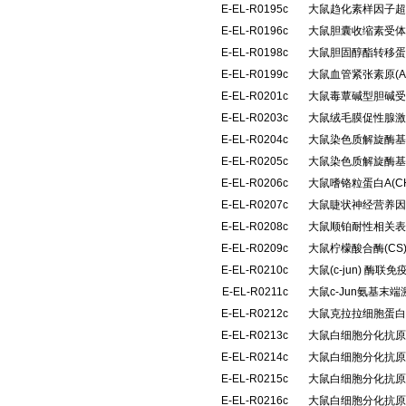
E-EL-R0195c
大鼠趋化素样因子超家族
E-EL-R0196c
大鼠胆囊收缩素受体(
E-EL-R0198c
大鼠胆固醇酯转移蛋
E-EL-R0199c
大鼠血管紧张素原(
E-EL-R0201c
大鼠毒蕈碱型胆碱受体
E-EL-R0203c
大鼠绒毛膜促性腺激
E-EL-R0204c
大鼠染色质解旋酶基
E-EL-R0205c
大鼠染色质解旋酶基
E-EL-R0206c
大鼠嗜铬粒蛋白A(C
E-EL-R0207c
大鼠睫状神经营养因
E-EL-R0208c
大鼠顺铂耐性相关表
E-EL-R0209c
大鼠柠檬酸合酶(C
E-EL-R0210c
大鼠(c-jun) 酶
E-EL-R0211c
大鼠c-Jun氨基末
E-EL-R0212c
大鼠克拉拉细胞蛋白(
E-EL-R0213c
大鼠白细胞分化抗原1
E-EL-R0214c
大鼠白细胞分化抗原3
E-EL-R0215c
大鼠白细胞分化抗原3
E-EL-R0216c
大鼠白细胞分化抗原3