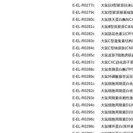
E-EL-R0277c
大鼠抗II型胶原抗体(A
E-EL-R0279c
大鼠I型胶原羧基端肽
E-EL-R0280c
大鼠胱天蛋白酶8(C
E-EL-R0281c
大鼠Ⅲ型前胶原C末端
E-EL-R0282c
大鼠隐花色素1(CR
E-EL-R0283c
大鼠C型凝集素结构域
E-EL-R0284c
大鼠C型钠尿肽(CN
E-EL-R0285c
大鼠皮肤T细胞虏获趋
E-EL-R0287c
大鼠CXC趋化因子受
E-EL-R0288c
大鼠类胰蛋白酶(TP
E-EL-R0289c
大鼠环磷酸腺苷反应
E-EL-R0291c
大鼠细胞周期蛋白依
E-EL-R0292c
大鼠细胞周期蛋白依
E-EL-R0293c
大鼠周期素依赖性激酶
E-EL-R0294c
大鼠细胞周期素D1(
E-EL-R0295c
大鼠细胞周期素D2(
E-EL-R0296c
大鼠细胞周期素D3(
E-EL-R0298c
大鼠嗜环蛋白/亲环素