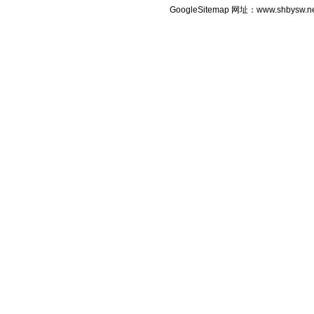
GoogleSitemap
网址：www.shbysw.