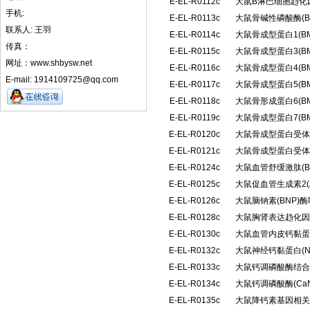
E-EL-R0112c
大鼠B淋巴细胞趋化
手机:
E-EL-R0113c
大鼠骨碱性磷酸酶(B
联系人: 王羽
E-EL-R0114c
大鼠骨成型蛋白1(B
传真：
E-EL-R0115c
大鼠骨成型蛋白3(B
网址：www.shbysw.net
E-EL-R0116c
大鼠骨成型蛋白4(B
E-mail: 1914109725@qq.com
E-EL-R0117c
大鼠骨成型蛋白5(B
E-EL-R0118c
大鼠骨形成蛋白6(B
E-EL-R0119c
大鼠骨成型蛋白7(B
E-EL-R0120c
大鼠骨成型蛋白受体1
E-EL-R0121c
大鼠骨成型蛋白受体Ⅱ
E-EL-R0124c
大鼠血管舒缓激肽(
E-EL-R0125c
大鼠促血管生成素2(
E-EL-R0126c
大鼠脑钠素(BNP)
E-EL-R0128c
大鼠胸肾表达趋化因
E-EL-R0130c
大鼠血管内皮钙黏蛋白(
E-EL-R0132c
大鼠神经钙黏蛋白(
E-EL-R0133c
大鼠钙调磷酸酶结合蛋
E-EL-R0134c
大鼠钙调磷酸酶(C
E-EL-R0135c
大鼠降钙素基因相关