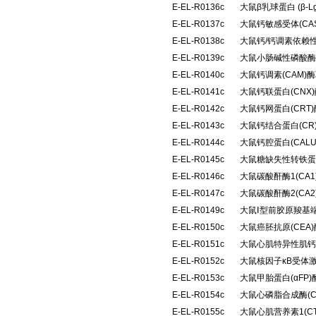
E-EL-R0136c
大鼠β乳球蛋白 (β
E-EL-R0137c
大鼠钙敏感受体(CA
E-EL-R0138c
大鼠钙/钙调素依赖性
E-EL-R0139c
大鼠小肠碱性磷酸酶(
E-EL-R0140c
大鼠钙调素(CAM
E-EL-R0141c
大鼠钙联蛋白(CN
E-EL-R0142c
大鼠钙网蛋白(CRT
E-EL-R0143c
大鼠钙结合蛋白(C
E-EL-R0144c
大鼠钙腔蛋白(CAL
E-EL-R0145c
大鼠糖缺失性转铁蛋
E-EL-R0146c
大鼠碳酸酐酶1(CA
E-EL-R0147c
大鼠碳酸酐酶2(CA
E-EL-R0149c
大鼠Ⅰ型前胶原羧基端
E-EL-R0150c
大鼠癌胚抗原(CEA
E-EL-R0151c
大鼠心肌特异性肌钙蛋
E-EL-R0152c
大鼠核因子κB受体激
E-EL-R0153c
大鼠甲胎蛋白(αFP
E-EL-R0154c
大鼠心磷脂合成酶(
E-EL-R0155c
大鼠心肌营养素1(C