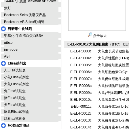
144667贝克曼Beckman AB Sciex
氘灯
Beckman-Sciex质谱仪产品
Beckman-AB Sciex毛细管
科研用生化试剂
甲基化-牛血清白蛋白BSA
点击放大
gibco
E-EL-R0101c大鼠β细胞素（BTC） EL
invitrogen
E-EL-R0003c
大鼠生长调节致癌基因
ABI
E-EL-R0004c
大鼠弹性蛋白(EL
Elisa试剂盒
E-EL-R0005c
大鼠巨噬细胞炎性蛋白
人Elisa试剂盒
E-EL-R0006c
大鼠细胞色素C(Cy
小鼠Elisa试剂盒
E-EL-R0007c
大鼠促红细胞生成素 
大鼠Elisa试剂盒
E-EL-R0008c
大鼠粒细胞巨噬细胞集
兔Elisa试剂盒
E-EL-R0009c
大鼠γ干扰素(IFN-
猪Elisa试剂盒
E-EL-R0010c
大鼠胰岛素样生长因子
犬Elisa试剂盒
E-EL-R0011c
大鼠白介素1α(IL-
豚鼠Elisa试剂盒
E-EL-R0012c
大鼠白介素1β(IL-
鸡Elisa试剂盒
E-EL-R0013c
大鼠白介素2(IL-
标准品/对照品
E-EL-R0014c
大鼠白介素4(IL-