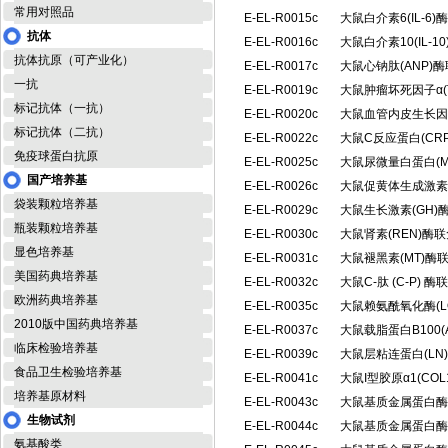
常用对照品
E-EL-R0015c
大鼠白介素6(IL-
抗体
E-EL-R0016c
大鼠白介素10(IL-
抗体抗原（可产业化）
E-EL-R0017c
大鼠心钠肽(ANP)
一抗
E-EL-R0019c
大鼠肿瘤坏死因子α(
标记抗体（一抗）
E-EL-R0020c
大鼠血管内皮生长因
标记抗体（二抗）
E-EL-R0022c
大鼠C反应蛋白(CR
免疫球蛋白抗原
E-EL-R0025c
大鼠尿微量白蛋白(
国产培养基
E-EL-R0026c
大鼠促黄体生成激素
袋装颗粒培养基
E-EL-R0029c
大鼠生长激素(GH
瓶装颗粒培养基
E-EL-R0030c
大鼠肾素(REN)酶
显色培养基
E-EL-R0031c
大鼠褪黑素(MT)
美国药典培养基
E-EL-R0032c
大鼠C-肽 (C-P)
欧洲药典培养基
E-EL-R0035c
大鼠赖氨酰氧化酶(
2010版中国药典培养基
E-EL-R0037c
大鼠载脂蛋白B100(
临床检验培养基
E-EL-R0039c
大鼠层粘连蛋白(L
食品卫生检验培养基
E-EL-R0041c
大鼠I型胶原α1(CO
培养基原材料
E-EL-R0043c
大鼠基质金属蛋白酶1
生物试剂
E-EL-R0044c
大鼠基质金属蛋白酶1
氨基酸类