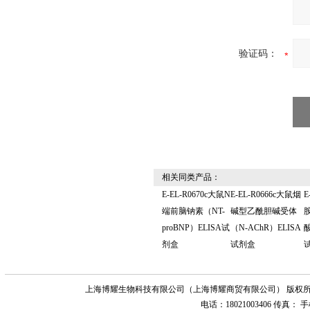
验证码：
相关同类产品：
E-EL-R0670c大鼠N
E-EL-R0666c大鼠烟
E
端前脑钠素（NT-
碱型乙酰胆碱受体
proBNP）ELISA试
（N-AChR）ELISA
酸
剂盒
试剂盒
上海博耀生物科技有限公司（上海博耀商贸有限公司） 版权所
电话：18021003406 传真