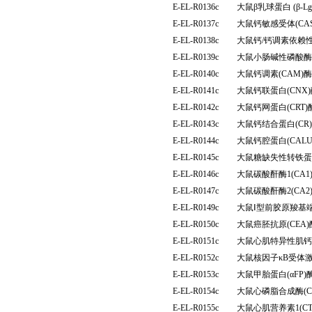
E-EL-R0136c
大鼠β乳球蛋白 (β-
E-EL-R0137c
大鼠钙敏感受体(CA
E-EL-R0138c
大鼠钙/钙调素依赖性
E-EL-R0139c
大鼠小肠碱性磷酸酶(
E-EL-R0140c
大鼠钙调素(CAM
E-EL-R0141c
大鼠钙联蛋白(CN
E-EL-R0142c
大鼠钙网蛋白(CRT
E-EL-R0143c
大鼠钙结合蛋白(C
E-EL-R0144c
大鼠钙腔蛋白(CAL
E-EL-R0145c
大鼠糖缺失性转铁蛋
E-EL-R0146c
大鼠碳酸酐酶1(CA
E-EL-R0147c
大鼠碳酸酐酶2(CA
E-EL-R0149c
大鼠Ⅰ型前胶原羧基端
E-EL-R0150c
大鼠癌胚抗原(CEA
E-EL-R0151c
大鼠心肌特异性肌钙蛋
E-EL-R0152c
大鼠核因子κB受体激
E-EL-R0153c
大鼠甲胎蛋白(αFP
E-EL-R0154c
大鼠心磷脂合成酶(C
E-EL-R0155c
大鼠心肌营养素1(C