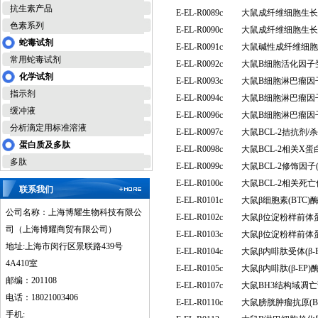
抗生素产品
E-EL-R0089c
大鼠成纤维细胞生长因
色素系列
E-EL-R0090c
大鼠成纤维细胞生长因
蛇毒试剂
E-EL-R0091c
大鼠碱性成纤维细胞生
常用蛇毒试剂
E-EL-R0092c
大鼠B细胞活化因子受
化学试剂
E-EL-R0093c
大鼠B细胞淋巴瘤因子
指示剂
E-EL-R0094c
大鼠B细胞淋巴瘤因子
缓冲液
E-EL-R0096c
大鼠B细胞淋巴瘤因子
分析滴定用标准溶液
E-EL-R0097c
大鼠BCL-2拮抗剂/
蛋白质及多肽
E-EL-R0098c
大鼠BCL-2相关X
多肽
E-EL-R0099c
大鼠BCL-2修饰因
E-EL-R0100c
大鼠BCL-2相关死
联系我们
E-EL-R0101c
大鼠β细胞素(BTC
公司名称：上海博耀生物科技有限公
E-EL-R0102c
大鼠β位淀粉样前体蛋
司（上海博耀商贸有限公司）
E-EL-R0103c
大鼠β位淀粉样前体蛋
地址:上海市闵行区景联路439号
E-EL-R0104c
大鼠β内啡肽受体(β
4A410室
E-EL-R0105c
大鼠β内啡肽(β-E
邮编：201108
E-EL-R0107c
大鼠BH3结构域凋亡
电话：18021003406
E-EL-R0110c
大鼠膀胱肿瘤抗原(B
手机: