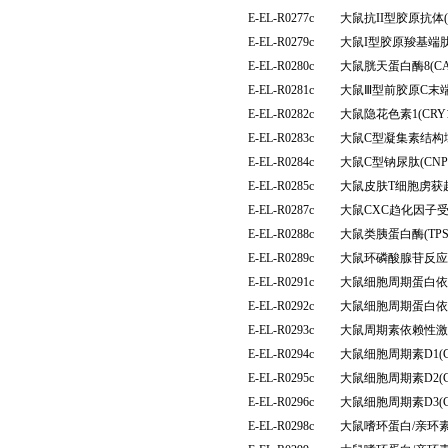
E-EL-R0277c
大鼠抗II型胶原抗体(
E-EL-R0279c
大鼠I型胶原羧基端肽
E-EL-R0280c
大鼠胱天蛋白酶8(C
E-EL-R0281c
大鼠Ⅲ型前胶原C末端
E-EL-R0282c
大鼠隐花色素1(CR
E-EL-R0283c
大鼠C型凝集素结构域
E-EL-R0284c
大鼠C型钠尿肽(CN
E-EL-R0285c
大鼠皮肤T细胞虏获趋
E-EL-R0287c
大鼠CXC趋化因子受
E-EL-R0288c
大鼠类胰蛋白酶(TP
E-EL-R0289c
大鼠环磷酸腺苷反应
E-EL-R0291c
大鼠细胞周期蛋白依赖
E-EL-R0292c
大鼠细胞周期蛋白依赖
E-EL-R0293c
大鼠周期素依赖性激酶
E-EL-R0294c
大鼠细胞周期素D1(
E-EL-R0295c
大鼠细胞周期素D2(
E-EL-R0296c
大鼠细胞周期素D3(
E-EL-R0298c
大鼠嗜环蛋白/亲环素