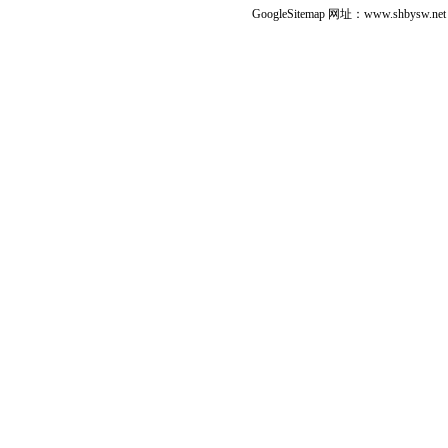
GoogleSitemap
网址：www.shbysw.n