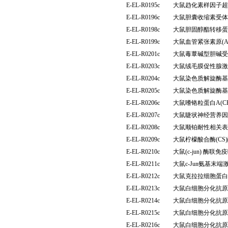
E-EL-R0195c
大鼠趋化素样因子超家族
E-EL-R0196c
大鼠胆囊收缩素受体(
E-EL-R0198c
大鼠胆固醇酯转移蛋白
E-EL-R0199c
大鼠血管紧张素原(
E-EL-R0201c
大鼠毒蕈碱型胆碱受体
E-EL-R0203c
大鼠绒毛膜促性腺激
E-EL-R0204c
大鼠染色质解旋酶基
E-EL-R0205c
大鼠染色质解旋酶基
E-EL-R0206c
大鼠嗜铬粒蛋白A(C
E-EL-R0207c
大鼠睫状神经营养因子
E-EL-R0208c
大鼠顺铂耐性相关表
E-EL-R0209c
大鼠柠檬酸合酶(C
E-EL-R0210c
大鼠(c-jun) 酶
E-EL-R0211c
大鼠c-Jun氨基末
E-EL-R0212c
大鼠克拉拉细胞蛋白(
E-EL-R0213c
大鼠白细胞分化抗原1
E-EL-R0214c
大鼠白细胞分化抗原3
E-EL-R0215c
大鼠白细胞分化抗原3
E-EL-R0216c
大鼠白细胞分化抗原3