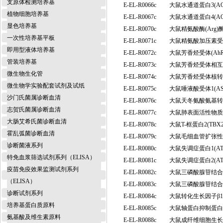
支原体检测培养基
E-EL-R0066c
大鼠水通道蛋白3(A
植物细胞培养基
E-EL-R0067c
大鼠水通道蛋白4(A
显色培养基
E-EL-R0070c
大鼠精氨酸酶(Arg
一次性培养基平板
E-EL-R0071c
大鼠精氨酸加压素受体
即用型液体培养基
E-EL-R0072c
大鼠芳香烃受体(Ah
管装培养基
E-EL-R0073c
大鼠芳香烃受体相互
微生物生化管
E-EL-R0074c
大鼠芳香烃受体核转位
微生物学实验配套试剂及试纸
E-EL-R0075c
大鼠唾液酸受体1(A
沙门氏菌属诊断血清
E-EL-R0076c
大鼠天冬氨酸氨基转
志贺氏菌属诊断血清
E-EL-R0077c
大鼠肺表面活性物质相
大肠艾希氏菌诊断血清
E-EL-R0078c
大鼠T-框蛋白2(T
霍乱弧菌诊断血清
E-EL-R0079c
大鼠毛细血管扩张性
诊断菌液系列
E-EL-R0080c
大鼠失调症蛋白1(A
特免血浆筛选试剂系列（ELISA）
E-EL-R0081c
大鼠失调症蛋白2(A
疫苗免疫效果监测试剂系列
E-EL-R0082c
大鼠三磷酸腺苷结合盒
（ELISA）
E-EL-R0083c
大鼠三磷酸腺苷结合盒
诊断试剂系列
E-EL-R0084c
大鼠转化生长因子β1 
培养基蛋白质原料
E-EL-R0085c
大鼠轴蛋白抑制蛋白2
氨基酸及维生素原料
E-EL-R0088c
大鼠成纤维细胞生长因