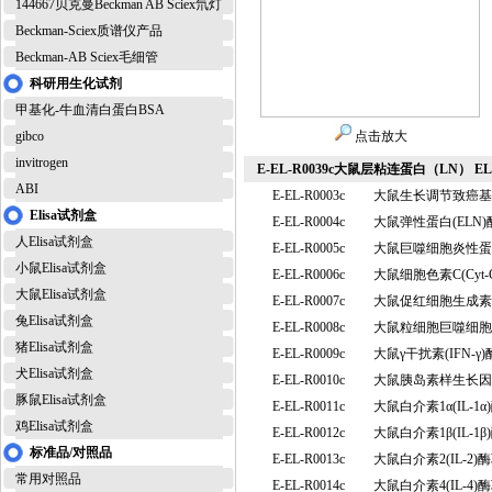
144667贝克曼Beckman AB Sciex氘灯
Beckman-Sciex质谱仪产品
Beckman-AB Sciex毛细管
科研用生化试剂
甲基化-牛血清白蛋白BSA
gibco
点击放大
invitrogen
E-EL-R0039c大鼠层粘连蛋白（LN） E
ABI
E-EL-R0003c
大鼠生长调节致癌基因
Elisa试剂盒
E-EL-R0004c
大鼠弹性蛋白(EL
人Elisa试剂盒
E-EL-R0005c
大鼠巨噬细胞炎性蛋白
小鼠Elisa试剂盒
E-EL-R0006c
大鼠细胞色素C(Cy
大鼠Elisa试剂盒
E-EL-R0007c
大鼠促红细胞生成素 
兔Elisa试剂盒
E-EL-R0008c
大鼠粒细胞巨噬细胞集
猪Elisa试剂盒
E-EL-R0009c
大鼠γ干扰素(IFN-
犬Elisa试剂盒
E-EL-R0010c
大鼠胰岛素样生长因子
豚鼠Elisa试剂盒
E-EL-R0011c
大鼠白介素1α(IL-
鸡Elisa试剂盒
E-EL-R0012c
大鼠白介素1β(IL-
标准品/对照品
E-EL-R0013c
大鼠白介素2(IL-
常用对照品
E-EL-R0014c
大鼠白介素4(IL-