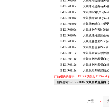
E-EL-R0299c
大鼠嗜环蛋白/亲环素
E-EL-R0300c
大鼠嗜环蛋白/亲环素
E-EL-R0303c
大鼠β肌动蛋白 (β-
E-EL-R0304c
大鼠胱抑素C(Cys
E-EL-R0305c
大鼠胱氨酰白三烯受体
E-EL-R0306c
大鼠细胞色素b-561
E-EL-R0307c
大鼠成纤维细胞生长因
E-EL-R0308c
大鼠细胞色素P450家
E-EL-R0309c
大鼠细胞色素P450(
E-EL-R0310c
大鼠周期素依赖性激酶
E-EL-R0311c
大鼠细胞附着蛋白1(
E-EL-R0312c
大鼠细胞附着蛋白相互
E-EL-R0313c
大鼠胞浆型磷脂酶A2
产品相关关键字：
ELISA试剂盒
ELISA kit
如果你对
E-EL-R0039c大鼠层粘连蛋白
产品：