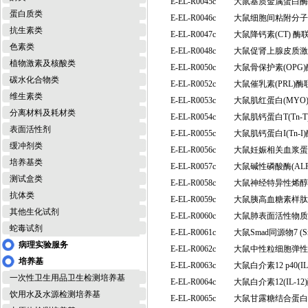
E-EL-R0045c
大鼠基质金属蛋白酶1
蛋白质类
E-EL-R0046c
大鼠细胞间粘附分子1(
抗生素类
E-EL-R0047c
大鼠降钙素(CT) 
色素类
E-EL-R0048c
大鼠促肾上腺皮质激素
植物激素及核酸类
E-EL-R0050c
大鼠骨保护素(OPG
碳水化合物类
E-EL-R0052c
大鼠催乳素(PRL)
维生素类
E-EL-R0053c
大鼠肌红蛋白(MY
分离材料及耗材类
E-EL-R0054c
大鼠肌钙蛋白T(Tn
表面活性剂
E-EL-R0055c
大鼠肌钙蛋白I(Tn
缓冲剂类
E-EL-R0056c
大鼠妊娠相关血浆蛋白
培养基类
E-EL-R0057c
大鼠碱性磷酸酶(AL
测试盒类
E-EL-R0058c
大鼠神经特异性烯醇
抗体类
E-EL-R0059c
大鼠胰高血糖素样肽1
其他生化试剂
E-EL-R0060c
大鼠肺表面活性物质相
蛇毒试剂
E-EL-R0061c
大鼠Smad同源物7 
病理实验服务
E-EL-R0062c
大鼠中性粒细胞弹性
培养基
E-EL-R0063c
大鼠白介素12 p40(
一次性卫生用品卫生检测培养基
E-EL-R0064c
大鼠白介素12(IL-
饮用水及水源检测培养基
E-EL-R0065c
大鼠甘露糖结合蛋白/