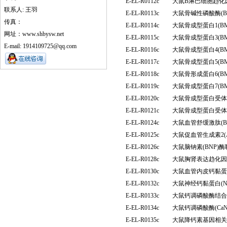
E-EL-R0112c
大鼠B淋巴细胞趋化因
联系人: 王羽
E-EL-R0113c
大鼠骨碱性磷酸酶(B
传真：
E-EL-R0114c
大鼠骨成型蛋白1(B
网址：www.shbysw.net
E-EL-R0115c
大鼠骨成型蛋白3(B
E-mail: 1914109725@qq.com
E-EL-R0116c
大鼠骨成型蛋白4(B
E-EL-R0117c
大鼠骨成型蛋白5(B
E-EL-R0118c
大鼠骨形成蛋白6(B
E-EL-R0119c
大鼠骨成型蛋白7(B
E-EL-R0120c
大鼠骨成型蛋白受体1
E-EL-R0121c
大鼠骨成型蛋白受体Ⅱ
E-EL-R0124c
大鼠血管舒缓激肽(
E-EL-R0125c
大鼠促血管生成素2(
E-EL-R0126c
大鼠脑钠素(BNP)
E-EL-R0128c
大鼠胸肾表达趋化因
E-EL-R0130c
大鼠血管内皮钙黏蛋白(
E-EL-R0132c
大鼠神经钙黏蛋白(
E-EL-R0133c
大鼠钙调磷酸酶结合蛋
E-EL-R0134c
大鼠钙调磷酸酶(Ca
E-EL-R0135c
大鼠降钙素基因相关