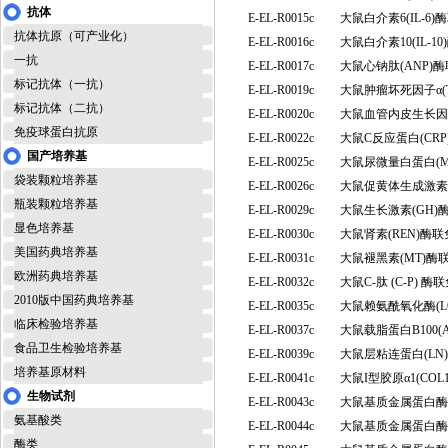
抗体
E-EL-R0015c
大鼠白介素6(IL-
抗体抗原（可产业化）
E-EL-R0016c
大鼠白介素10(IL-
一抗
E-EL-R0017c
大鼠心钠肽(ANP)
标记抗体（一抗）
E-EL-R0019c
大鼠肿瘤坏死因子α(
标记抗体（二抗）
E-EL-R0020c
大鼠血管内皮生长因
免疫球蛋白抗原
E-EL-R0022c
大鼠C反应蛋白(CR
国产培养基
E-EL-R0025c
大鼠尿微量白蛋白(
袋装颗粒培养基
E-EL-R0026c
大鼠促黄体生成激素
瓶装颗粒培养基
E-EL-R0029c
大鼠生长激素(GH
显色培养基
E-EL-R0030c
大鼠肾素(REN)酶
美国药典培养基
E-EL-R0031c
大鼠褪黑素(MT)
欧洲药典培养基
E-EL-R0032c
大鼠C-肽 (C-P)
2010版中国药典培养基
E-EL-R0035c
大鼠赖氨酰氧化酶(
临床检验培养基
E-EL-R0037c
大鼠载脂蛋白B100(
食品卫生检验培养基
E-EL-R0039c
大鼠层粘连蛋白(L
培养基原材料
E-EL-R0041c
大鼠I型胶原α1(CO
生物试剂
E-EL-R0043c
大鼠基质金属蛋白酶1
氨基酸类
E-EL-R0044c
大鼠基质金属蛋白酶1
酶类