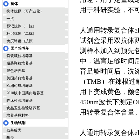
抗体
用于科研实验，不
抗体抗原（可产业化）
一抗
标记抗体（一抗）
人通用转录复合体el
标记抗体（二抗）
试剂盒采用双抗体两
免疫球蛋白抗原
国产培养基
测样本加入到预先
袋装颗粒培养基
中，温育足够时间
瓶装颗粒培养基
育足够时间后，洗
显色培养基
美国药典培养基
（TMB）在辣根过
欧洲药典培养基
用下变成黄色，颜
2010版中国药典培养基
450nm波长下测
临床检验培养基
食品卫生检验培养基
用转录复合体含量
培养基原材料
生物试剂
氨基酸类
人通用转录复合体el
酶类