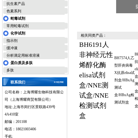
抗生素产品
色素系列
蛇毒试剂
常用蛇毒试剂
化学试剂
相关同类产品：
指示剂
BH6191人
缓冲液
非神经元性
B
分析滴定用标准溶液
BH7574人乙
蛋白质及多肽
烯醇化酶
型肝炎病毒
e
多肽
X抗原elisa试
elisa试剂
盒
剂盒/HBxAg
联系我们
盒/NNE测
测试
盒
公司名称：上海博耀生物科技有限公
试盒/NNE
盒/HBxAg检
司（上海博耀商贸有限公司）
测试剂盒
检测试剂
地址:上海市闵行区景联路439号
盒
4A410室
邮编：201108
电话：18021003406
手机: