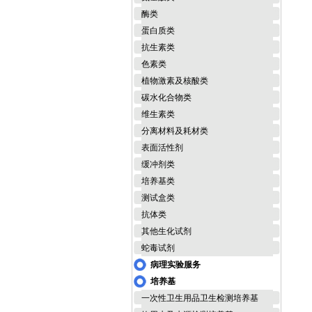
酶类
蛋白质类
抗生素类
色素类
植物激素及核酸类
碳水化合物类
维生素类
分离材料及耗材类
表面活性剂
缓冲剂类
培养基类
测试盒类
抗体类
其他生化试剂
蛇毒试剂
病理实验服务
培养基
一次性卫生用品卫生检测培养基