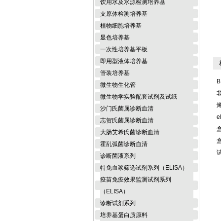
饮用水及水源检测培养基
支原体检测培养基
植物细胞培养基
显色培养基
一次性培养基平板
即用型液体培养基
相
管装培养基
B
微生物生化管
微生物学实验配套试剂及试纸
沙门氏菌属诊断血清
e
志贺氏菌属诊断血清
大肠艾希氏菌诊断血清
霍乱弧菌诊断血清
诊断菌液系列
特免血浆筛选试剂系列（ELISA）
疫苗免疫效果监测试剂系列
（ELISA）
诊断试剂系列
培养基蛋白质原料