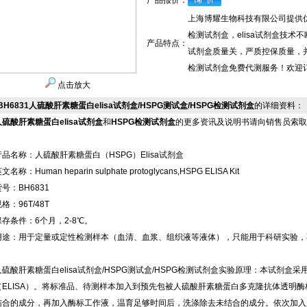
产品报价：
上海博耀生物科技有限公司提供优质
检测试剂盒，elisa试剂盒技术
产品特点：
试剂盒质量关，严质控保质量，并提
检测试剂盒免费代测服务！欢迎订
点击放大
BH6831人硫酸肝素糖蛋白elisa试剂盒/HSPG测试盒/HSPG检测试剂盒
的详细资料：
人硫酸肝素糖蛋白elisa试剂盒
和
HSPG检测试剂盒
的更多资讯及说明书请向销售员索取
产品名称：人硫酸肝素糖蛋白（HSPG）Elisa试剂盒
文名称：Human heparin sulphate protoglycans,HSPG ELISA Kit
号：BH6831
格：96T/48T
保存条件：6个月，2-8℃。
用途：用于定量或定性检测样本（血清、血浆、组织液等液体），只能用于科研实验，
人硫酸肝素糖蛋白elisa试剂盒/HSPG测试盒/HSPG检测试剂盒实验原理：本试剂
（ELISA）。将标准品、待测样本加入到预先包被人硫酸肝素糖蛋白多克隆抗体透明
结合的成分，再加入酶标工作液，温育足够时间后，洗涤除去未结合的成分。依次加入底