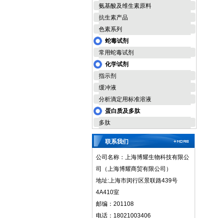
氨基酸及维生素原料
抗生素产品
色素系列
蛇毒试剂
常用蛇毒试剂
化学试剂
指示剂
缓冲液
分析滴定用标准溶液
蛋白质及多肽
多肽
联系我们
公司名称：上海博耀生物科技有限公
司（上海博耀商贸有限公司）
地址:上海市闵行区景联路439号
4A410室
邮编：201108
电话：18021003406