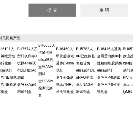
关同类产品：
BH6656人
H6191人
BH7574人乙
BH6460人
BH5783人
BH6416人基质
BH6
抗鼠抗体
非神经元性
型肝炎病毒X
甲状腺激素
αN已酰氨基
金属蛋白酶8/中
副流
elisa试剂
烯醇化酶
抗原elisa试
受体β elisa
葡糖苷酶
性粒细胞胶原酶
IgM抗
盒/HAMA
lisa试剂
剂盒/HBxAg
试剂
elisa试剂盒/
elisa试剂
试剂盒/
测试
盒/NNE测试
测试
盒/THRb测
αNAG测试
盒/MMP-8测试
PIV 
盒/HAMA
盒/NNE检测
盒/HBxAg检
试盒/THRb
盒/αNAG检
盒/MMP-8检测
盒/ant
检测试剂
试剂盒
测试剂盒
检测试剂盒
测试剂盒
试剂盒
IgM检
盒