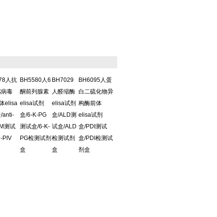
578人抗
BH5580人6
BH7029
BH6095人蛋
感病毒
酮前列腺素
人醛缩酶
白二硫化物异
体elisa
elisa试剂
elisa试剂
构酶前体
anti-
盒/6-K-PG
盒/ALD测
elisa试剂
IgM测试
测试盒/6-K-
试盒/ALD
盒/PDI测试
i-PIV
PG检测试剂
检测试剂
盒/PDI检测试
盒
盒
剂盒