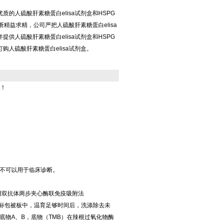
的人硫酸肝素糖蛋白elisa试剂盒和HSPG
不断精益求精，公司严把人硫酸肝素糖蛋白elisa
供人硫酸肝素糖蛋白elisa试剂盒和HSPG
购人硫酸肝素糖蛋白elisa试剂盒。
！
不可以用于临床诊断。
盒采用双抗体两步夹心酶联免疫吸附法
酶标包被板中，温育足够时间后，洗涤除去未
物A、B，底物（TMB）在辣根过氧化物酶