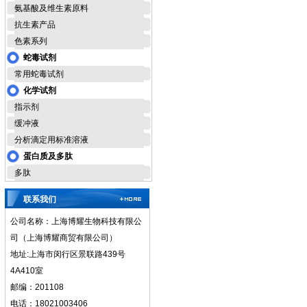
氨基酸及维生素原料
抗生素产品
色素系列
蛇毒试剂
常用蛇毒试剂
化学试剂
指示剂
缓冲液
分析滴定用标准溶液
蛋白质及多肽
多肽
联系我们
公司名称：上海博耀生物科技有限公
司（上海博耀商贸有限公司）
地址:上海市闵行区景联路439号
4A410室
邮编：201108
电话：18021003406