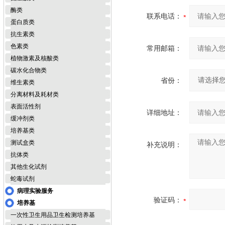
酶类
联系电话：
蛋白质类
抗生素类
色素类
常用邮箱：
植物激素及核酸类
碳水化合物类
省份：
维生素类
分离材料及耗材类
表面活性剂
详细地址：
缓冲剂类
培养基类
测试盒类
补充说明：
抗体类
其他生化试剂
蛇毒试剂
病理实验服务
验证码：
培养基
一次性卫生用品卫生检测培养基