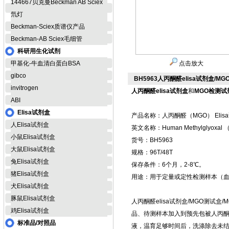
144667贝克曼Beckman AB Sciex
氘灯
Beckman-Sciex质谱仪产品
Beckman-AB Sciex毛细管
科研用生化试剂
甲基化-牛血清白蛋白BSA
点击放大
gibco
BH5963人丙酮醛elisa试剂盒/M
invitrogen
人丙酮醛elisa试剂盒
和
MGO检测试
ABI
Elisa试剂盒
产品名称：人丙酮醛（MGO） Elis
人Elisa试剂盒
英文名称：Human Methylglyoxal （
小鼠Elisa试剂盒
货号：BH5963
大鼠Elisa试剂盒
规格：96T/48T
兔Elisa试剂盒
保存条件：6个月，2-8℃。
猪Elisa试剂盒
用途：用于定量或定性检测样本（
犬Elisa试剂盒
豚鼠Elisa试剂盒
人丙酮醛elisa试剂盒/MGO测试
鸡Elisa试剂盒
品、待测样本加入到预先包被人丙
标准品/对照品
液，温育足够时间后，洗涤除去未结