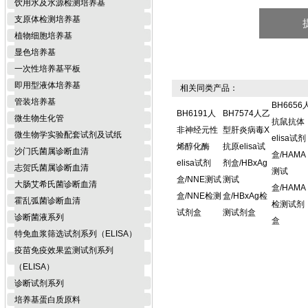
饮用水及水源检测培养基
支原体检测培养基
植物细胞培养基
显色培养基
一次性培养基平板
即用型液体培养基
相关同类产品：
管装培养基
BH6656
BH6191人
BH7574人乙
微生物生化管
抗鼠抗体
非神经元性
型肝炎病毒X
微生物学实验配套试剂及试纸
elisa试剂
烯醇化酶
抗原elisa试
沙门氏菌属诊断血清
盒/HAMA
elisa试剂
剂盒/HBxAg
志贺氏菌属诊断血清
测试
盒/NNE测试
测试
大肠艾希氏菌诊断血清
盒/HAMA
盒/NNE检测
盒/HBxAg检
霍乱弧菌诊断血清
检测试剂
试剂盒
测试剂盒
诊断菌液系列
盒
特免血浆筛选试剂系列（ELISA）
疫苗免疫效果监测试剂系列
（ELISA）
诊断试剂系列
培养基蛋白质原料