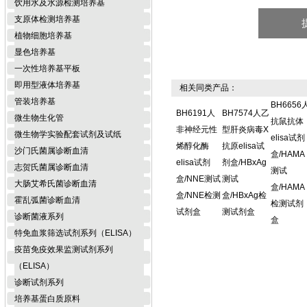
饮用水及水源检测培养基
支原体检测培养基
植物细胞培养基
显色培养基
一次性培养基平板
即用型液体培养基
相关同类产品：
管装培养基
BH6656
BH6191人
BH7574人乙
微生物生化管
抗鼠抗体
非神经元性
型肝炎病毒X
微生物学实验配套试剂及试纸
elisa试剂
烯醇化酶
抗原elisa试
沙门氏菌属诊断血清
盒/HAMA
elisa试剂
剂盒/HBxAg
志贺氏菌属诊断血清
测试
盒/NNE测试
测试
大肠艾希氏菌诊断血清
盒/HAMA
盒/NNE检测
盒/HBxAg检
霍乱弧菌诊断血清
检测试剂
试剂盒
测试剂盒
诊断菌液系列
盒
特免血浆筛选试剂系列（ELISA）
疫苗免疫效果监测试剂系列
（ELISA）
诊断试剂系列
培养基蛋白质原料