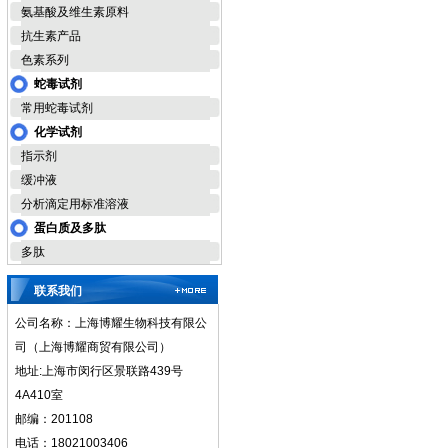
氨基酸及维生素原料
抗生素产品
色素系列
蛇毒试剂
常用蛇毒试剂
化学试剂
指示剂
缓冲液
分析滴定用标准溶液
蛋白质及多肽
多肽
联系我们
公司名称：上海博耀生物科技有限公
司（上海博耀商贸有限公司）
地址:上海市闵行区景联路439号
4A410室
邮编：201108
电话：18021003406