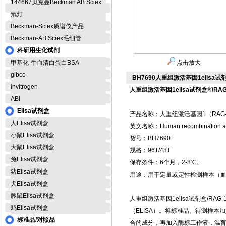
144667贝克曼Beckman AB Sciex
氘灯
Beckman-Sciex质谱仪产品
Beckman-AB Sciex毛细管
科研用生化试剂
甲基化-牛血清白蛋白BSA
点击放大
gibco
BH7690人重组激活基因1elisa试
invitrogen
人重组激活基因1elisa试剂盒
和
RA
ABI
Elisa试剂盒
产品名称：人重组激活基因1（RAG-1
人Elisa试剂盒
英文名称：Human recombination acti
小鼠Elisa试剂盒
货号：BH7690
大鼠Elisa试剂盒
规格：96T/48T
兔Elisa试剂盒
保存条件：6个月，2-8℃。
猪Elisa试剂盒
用途：用于定量或定性检测样本（
犬Elisa试剂盒
豚鼠Elisa试剂盒
人重组激活基因1elisa试剂盒/R
鸡Elisa试剂盒
（ELISA）。将标准品、待测样
标准品/对照品
合的成分，再加入酶标工作液，温育