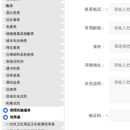
酶类
联系电话：
蛋白质类
抗生素类
色素类
常用邮箱：
植物激素及核酸类
碳水化合物类
省份：
维生素类
分离材料及耗材类
表面活性剂
详细地址：
缓冲剂类
培养基类
测试盒类
补充说明：
抗体类
其他生化试剂
蛇毒试剂
病理实验服务
验证码：
培养基
一次性卫生用品卫生检测培养基