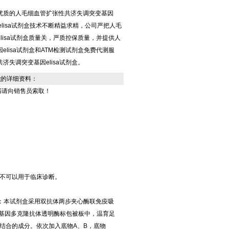
优质的人毛细血管扩张性共济失调突变基因
，elisa试剂盒技术不断精益求精，公司严把人毛
lisa试剂盒质量关，严质控保质量，并提供人
lisa试剂盒和ATM检测试剂盒免费代测服
失调突变基因elisa试剂盒。
盒
的详细资料：
书请向销售员索取！
不可以用于临床诊断。
原理：本试剂盒采用双抗体两步夹心酶联免疫吸
变基因多克隆抗体透明酶标包被板中，温育足
结合的成分。依次加入底物A、B，底物