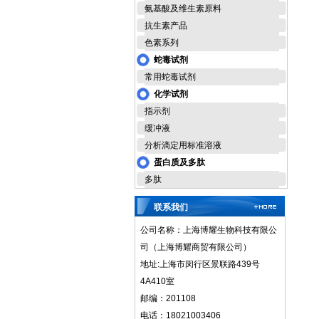
氨基酸及维生素原料
抗生素产品
色素系列
蛇毒试剂
常用蛇毒试剂
化学试剂
指示剂
缓冲液
分析滴定用标准溶液
蛋白质及多肽
多肽
联系我们
公司名称：上海博耀生物科技有限公
司（上海博耀商贸有限公司）
地址:上海市闵行区景联路439号
4A410室
邮编：201108
电话：18021003406