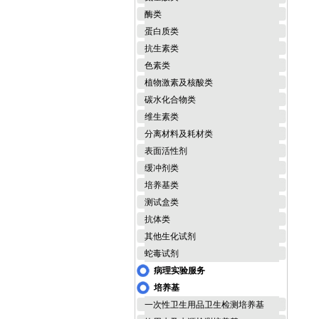
酶类
蛋白质类
抗生素类
色素类
植物激素及核酸类
碳水化合物类
维生素类
分离材料及耗材类
表面活性剂
缓冲剂类
培养基类
测试盒类
抗体类
其他生化试剂
蛇毒试剂
病理实验服务
培养基
一次性卫生用品卫生检测培养基