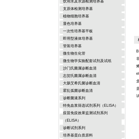
饮用水及水源检测培养基
支原体检测培养基
植物细胞培养基
显色培养基
一次性培养基平板
即用型液体培养基
相
管装培养基
B
微生物生化管
微生物学实验配套试剂及试纸
沙门氏菌属诊断血清
e
志贺氏菌属诊断血清
大肠艾希氏菌诊断血清
霍乱弧菌诊断血清
诊断菌液系列
特免血浆筛选试剂系列（ELISA）
疫苗免疫效果监测试剂系列
（ELISA）
诊断试剂系列
培养基蛋白质原料