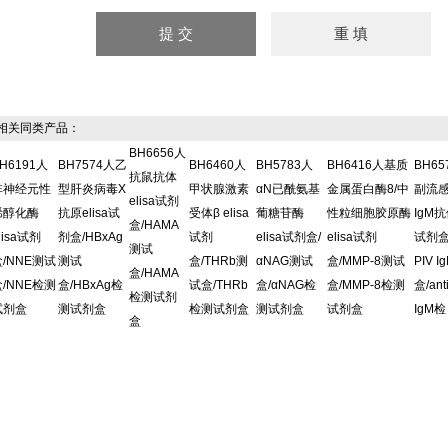
关同类产品：
BH6656人
H6191人
BH7574人乙
BH6460人
BH5783人
BH6416人基质
BH6
抗鼠抗体
非神经元性
型肝炎病毒X
甲状腺激素
αN已酰氨基
金属蛋白酶8/中
副流
elisa试剂
烯醇化酶
抗原elisa试
受体β elisa
葡糖苷酶
性粒细胞胶原酶
IgM抗
盒/HAMA
lisa试剂
剂盒/HBxAg
试剂
elisa试剂盒/
elisa试剂
试剂盒/
测试
盒/NNE测试
测试
盒/THRb测
αNAG测试
盒/MMP-8测试
PIV 
盒/HAMA
盒/NNE检测
盒/HBxAg检
试盒/THRb
盒/αNAG检
盒/MMP-8检测
盒/ant
检测试剂
试剂盒
测试剂盒
检测试剂盒
测试剂盒
试剂盒
IgM检
盒