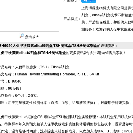
产品报价：
上海博耀生物科技有限公司提供优质
剂盒，elisa试剂盒技术不断精
产品特点：
关，严质控保质量，并提供人促甲状
测服务！欢迎订购人促甲状腺素el
点击放大
BH6040人促甲状腺素elisa试剂盒/TSH测试盒/TSH检测试剂盒
的详细资料：
人促甲状腺素elisa试剂盒
和
TSH检测试剂盒
的更多资讯及说明书请向销售员索取！
产品名称：人促甲状腺素（TSH）Elisa试剂盒
文名称：Human Thyroid Stimulating Hormone,TSH ELISA Kit
号：BH6040
格：96T/48T
保存条件：6个月，2-8℃。
用途：用于定量或定性检测样本（血清、血浆、组织液等液体），只能用于科研实验，
人促甲状腺素elisa试剂盒/TSH测试盒/TSH检测试剂盒实验原理：本试剂盒采用双抗
品、待测样本加入到预先包被人促甲状腺素多克隆抗体透明酶标包被板中，温育足够时
工作液，温育足够时间后，洗涤除去未结合的成分。依次加入底物A、B，底物（TMB