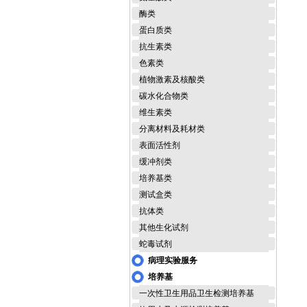
酶类
蛋白质类
抗生素类
色素类
植物激素及核酸类
碳水化合物类
维生素类
分离材料及耗材类
表面活性剂
缓冲剂类
培养基类
测试盒类
抗体类
其他生化试剂
蛇毒试剂
病理实验服务
培养基
一次性卫生用品卫生检测培养基