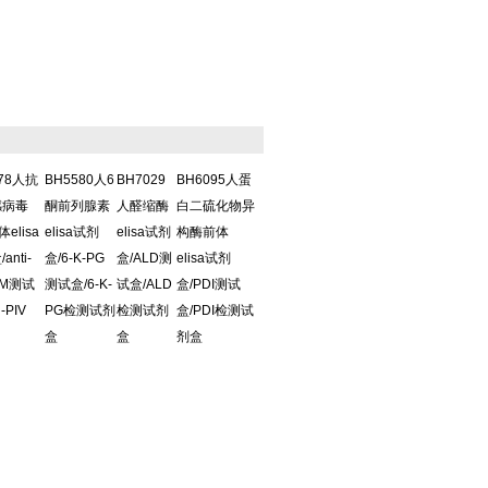
578人抗
BH5580人6
BH7029
BH6095人蛋
感病毒
酮前列腺素
人醛缩酶
白二硫化物异
体elisa
elisa试剂
elisa试剂
构酶前体
anti-
盒/6-K-PG
盒/ALD测
elisa试剂
IgM测试
测试盒/6-K-
试盒/ALD
盒/PDI测试
i-PIV
PG检测试剂
检测试剂
盒/PDI检测试
盒
盒
剂盒