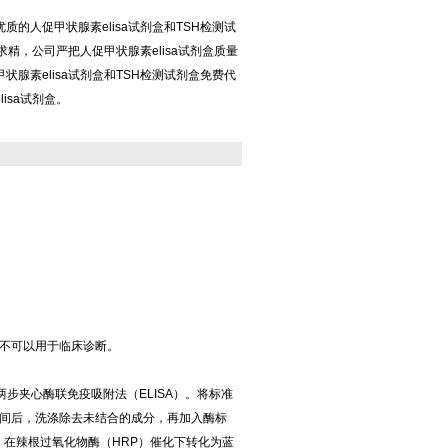
的人促甲状腺素elisa试剂盒和TSH检测试
益求精，公司严把人促甲状腺素elisa试剂盒质量
腺素elisa试剂盒和TSH检测试剂盒免费代
isa试剂盒。
不可以用于临床诊断。
体两步夹心酶联免疫吸附法（ELISA）。将标准
间后，洗涤除去未结合的成分，再加入酶标
）在辣根过氧化物酶（HRP）催化下转化为蓝