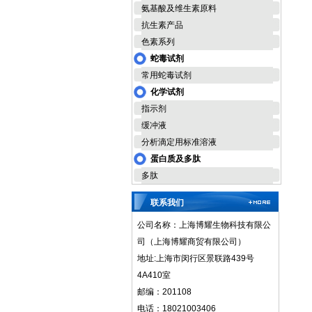
氨基酸及维生素原料
抗生素产品
色素系列
蛇毒试剂
常用蛇毒试剂
化学试剂
指示剂
缓冲液
分析滴定用标准溶液
蛋白质及多肽
多肽
联系我们
公司名称：上海博耀生物科技有限公
司（上海博耀商贸有限公司）
地址:上海市闵行区景联路439号
4A410室
邮编：201108
电话：18021003406